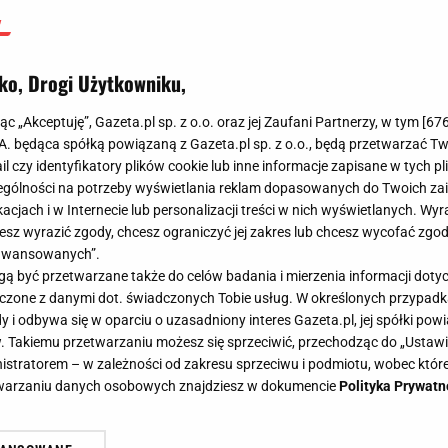
ko, Drogi Użytkowniku,
jąc „Akceptuję”, Gazeta.pl sp. z o.o. oraz jej Zaufani Partnerzy, w tym [
67
.A. będąca spółką powiązaną z Gazeta.pl sp. z o.o., będą przetwarzać T
ail czy identyfikatory plików cookie lub inne informacje zapisane w tych p
gólności na potrzeby wyświetlania reklam dopasowanych do Twoich zain
acjach i w Internecie lub personalizacji treści w nich wyświetlanych. Wyr
cesz wyrazić zgody, chcesz ograniczyć jej zakres lub chcesz wycofać zgo
aawansowanych”.
 być przetwarzane także do celów badania i mierzenia informacji dot
 łączone z danymi dot. świadczonych Tobie usług. W określonych przypad
i odbywa się w oparciu o uzasadniony interes Gazeta.pl, jej spółki powi
. Takiemu przetwarzaniu możesz się sprzeciwić, przechodząc do „Ust
nistratorem – w zależności od zakresu sprzeciwu i podmiotu, wobec które
etwarzaniu danych osobowych znajdziesz w dokumencie
Polityka Prywatn