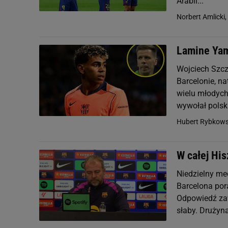
Arabii...
Norbert Amlicki,
Lamine Yam
Wojciech Szcz
Barcelonie, na
wielu młodyc
wywołał polski
Hubert Rybkows
W całej His
Niedzielny me
Barcelona por
Odpowiedź zawi
słaby. Drużyna