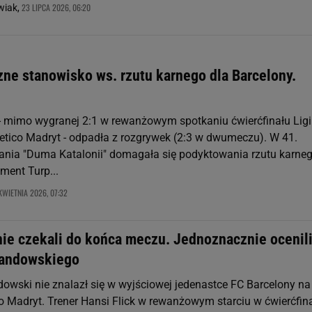
23 LIPCA 2026, 06:20
wiak,
ne stanowisko ws. rzutu karnego dla Barcelony.
- mimo wygranej 2:1 w rewanżowym spotkaniu ćwierćfinału Ligi
letico Madryt - odpadła z rozgrywek (2:3 w dwumeczu). W 41.
ania "Duma Katalonii" domagała się podyktowania rzutu karneg
ement Turp...
KWIETNIA 2026, 07:32
nie czekali do końca meczu. Jednoznacznie ocenil
wandowskiego
owski nie znalazł się w wyjściowej jedenastce FC Barcelony na
co Madryt. Trener Hansi Flick w rewanżowym starciu w ćwierćfin