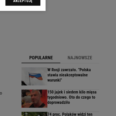
AKCEPTUJĘ
l sp. z o.o., jej
ić swoje preferencje
arzania danych poprzez
ych”. Zmiana ustawień
ach:
 celów identyfikacji.
omiar reklam i treści,
POPULARNE
NAJNOWSZE
W Rosji zawrzało. "Polska
stawia nieakceptowalne
warunki"
150 jajek i siedem kilo mięsa
wo
tygodniowo. Oto do czego to
doprowadziło
74 proc. Polaków widzi ten