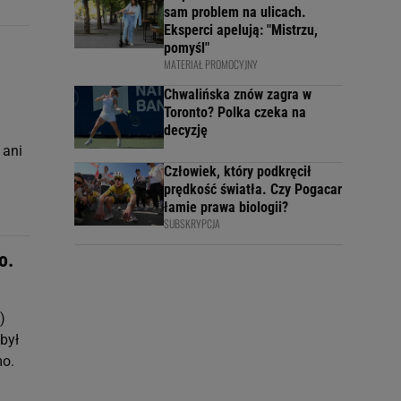
sam problem na ulicach.
Eksperci apelują: "Mistrzu,
pomyśl"
MATERIAŁ PROMOCYJNY
Chwalińska znów zagra w
Toronto? Polka czeka na
decyzję
 ani
Człowiek, który podkręcił
prędkość światła. Czy Pogacar
łamie prawa biologii?
SUBSKRYPCJA
o.
)
był
mo.