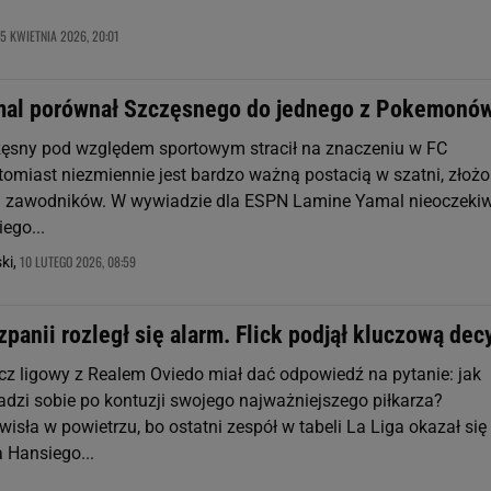
5 KWIETNIA 2026, 20:01
al porównał Szczęsnego do jednego z Pokemonó
ęsny pod względem sportowym stracił na znaczeniu w FC
tomiast niezmiennie jest bardzo ważną postacią w szatni, złożo
h zawodników. W wywiadzie dla ESPN Lamine Yamal nieoczeki
ego...
10 LUTEGO 2026, 08:59
ki,
zpanii rozległ się alarm. Flick podjął kluczową dec
cz ligowy z Realem Oviedo miał dać odpowiedź na pytanie: jak
adzi sobie po kontuzji swojego najważniejszego piłkarza?
sła w powietrzu, bo ostatni zespół w tabeli La Liga okazał się
 Hansiego...