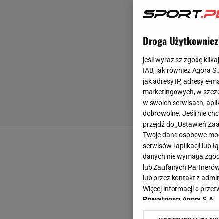
Droga Użytkownicz
jeśli wyrazisz zgodę klika
IAB, jak również Agora S
jak adresy IP, adresy e-m
marketingowych, w szcze
w swoich serwisach, aplik
dobrowolne. Jeśli nie ch
przejdź do „Ustawień Z
Twoje dane osobowe mogą
serwisów i aplikacji lub
danych nie wymaga zgody 
lub Zaufanych Partnerów
lub przez kontakt z admi
Więcej informacji o prz
Prywatności Agora S.A.