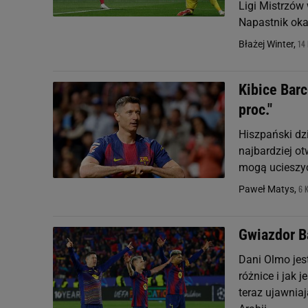
Ligi Mistrzów 
Napastnik okaz
14 
Błażej Winter,
Kibice Bar
proc."
Hiszpański dzi
najbardziej ot
mogą ucieszy
6 
Paweł Matys,
Gwiazdor Ba
Dani Olmo jes
różnice i jak 
teraz ujawnia