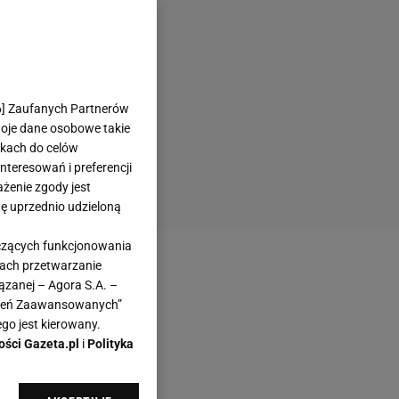
6
] Zaufanych Partnerów
woje dane osobowe takie
likach do celów
teresowań i preferencji
ażenie zgody jest
dę uprzednio udzieloną
yczących funkcjonowania
kach przetwarzanie
ązanej – Agora S.A. –
awień Zaawansowanych”
go jest kierowany.
ości Gazeta.pl
i
Polityka