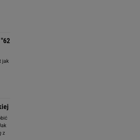
 "62
 jak
iej
obić
Jak
ę z