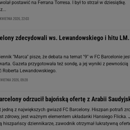
wolał postawić na Ferrana Torresa. I był to strzał w dziesiątkę.
...
KWIETNIA 2026, 22:03
celony zdecydowali ws. Lewandowskiego i hitu LM.
ennik "Marca" pisze, że debata na temat "9" w FC Barcelonie jest
warta. Gazeta przygotowała też sondę, a jej wyniki z pewnością
ć Roberta Lewandowskiego.
KWIETNIA 2026, 09:28
rcelony odrzucił bajońską ofertę z Arabii Saudyjsk
t jedną z największych gwiazd FC Barcelony. Hiszpan potrafi zr
jest zdrowy, jest ważnym elementem układanki Hansiego Flicka. 
ją hiszpańscy dziennikarze, zawodnik otrzymał lukratywną ofert