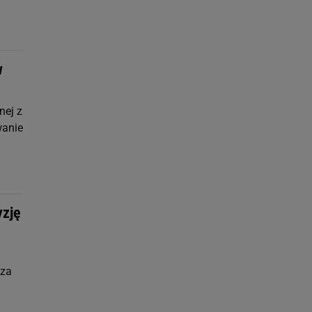
w
nej z
wanie
yzję
 za