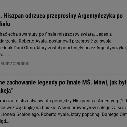
ci. Hiszpan odrzuca przeprosiny Argentyńczyka po
ialu
chać echa awantury po finale mistrzostw świata. Jeden z
arzenia, Roberto Ayala, postanowił przeprosić za swoje
ednak Dani Olmo, który został popchnięty przez Argentyńczyka,
. -...
26 LIPCA 2026, 06:46
,
ne zachowanie legendy po finale MŚ. Mówi, jak był
akcja"
meczu mistrzostw świata pomiędzy Hiszpanią a Argentyną (1:0
pół wszczął bójkę na boisku. Wśród prowodyrów całego zajścia 
t Lionela Scaloniego, Roberto Ayala, który popchnął Daniego Ol
ąd...