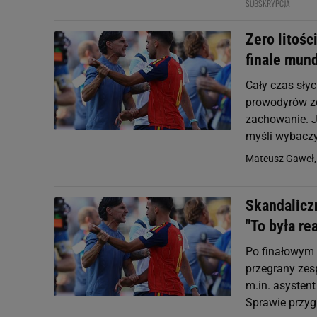
SUBSKRYPCJA
Zero litoś
finale mund
Cały czas sły
prowodyrów zd
zachowanie. J
myśli wybaczyć
Mateusz Gaweł
Skandalicz
"To była re
Po finałowym 
przegrany zes
m.in. asysten
Sprawie przygl