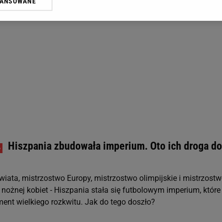
WANSOWANE
żasz też zgodę na zainstalowanie i przechowywanie plików cookie Gazeta.p
gora S.A. na Twoim urządzeniu końcowym. Możesz w każdej chwili zmien
 wywołując narzędzie do zarządzania twoimi preferencjami dot. przetw
ywatności ” w stopce serwisu i przechodząc do „Ustawień Zaawansowan
st także za pomocą ustawień przeglądarki.
rzy i Agora S.A. możemy przetwarzać dane osobowe w następujących cel
 geolokalizacyjnych. Aktywne skanowanie charakterystyki urządzenia do
 na urządzeniu lub dostęp do nich. Spersonalizowane reklamy i treści, p
zanie usług.
Lista Zaufanych Partnerów
Hiszpania zbudowała imperium. Oto ich droga do
wiata, mistrzostwo Europy, mistrzostwo olimpijskie i mistrzost
 nożnej kobiet - Hiszpania stała się futbolowym imperium, które
nt wielkiego rozkwitu. Jak do tego doszło?