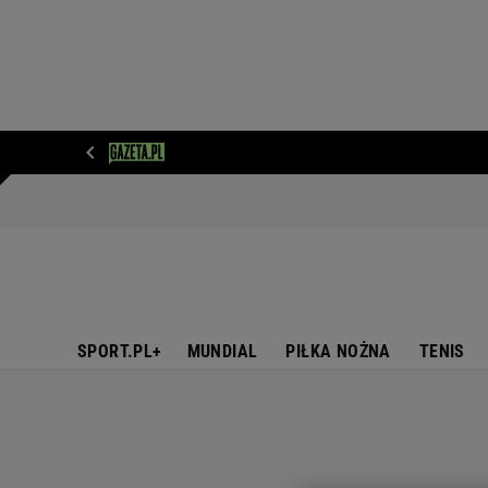
WIADOMOŚCI
NEXT
SPORT
PLOTEK
D
SPORT.PL+
MUNDIAL
PIŁKA NOŻNA
TENIS