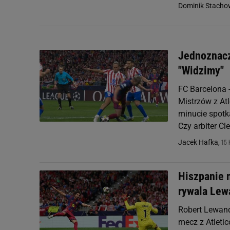
Dominik Stacho
Jednoznacz
"Widzimy"
FC Barcelona 
Mistrzów z At
minucie spotk
Czy arbiter Cl
15 
Jacek Hafka,
Hiszpanie 
rywala Le
Robert Lewand
mecz z Atleti