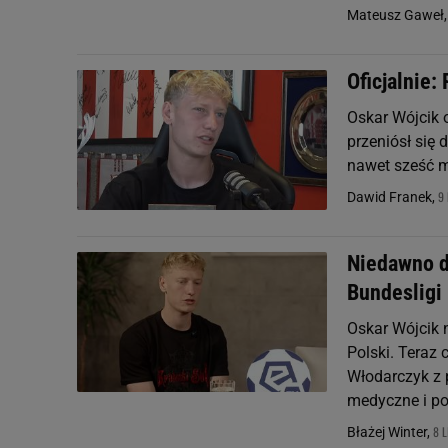
Mateusz Gaweł
Oficjalnie:
Oskar Wójcik 
przeniósł się 
nawet sześć m
9 
Dawid Franek,
Niedawno de
Bundesligi
Oskar Wójcik 
Polski. Teraz
Włodarczyk z p
medyczne i po
8 L
Błażej Winter,