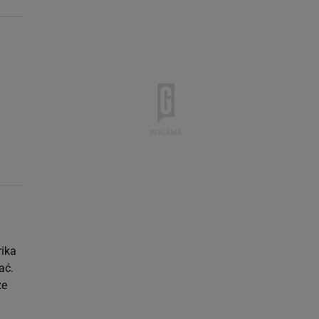
rika
ać.
że