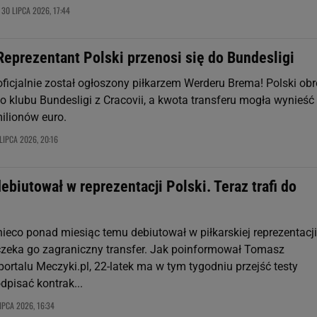
30 LIPCA 2026, 17:44
,
 Reprezentant Polski przenosi się do Bundesligi
oficjalnie został ogłoszony piłkarzem Werderu Brema! Polski ob
do klubu Bundesligi z Cracovii, a kwota transferu mogła wynieść
ilionów euro.
LIPCA 2026, 20:16
biutował w reprezentacji Polski. Teraz trafi do
nieco ponad miesiąc temu debiutował w piłkarskiej reprezentacji
 czeka go zagraniczny transfer. Jak poinformował Tomasz
ortalu Meczyki.pl, 22-latek ma w tym tygodniu przejść testy
dpisać kontrak...
IPCA 2026, 16:34