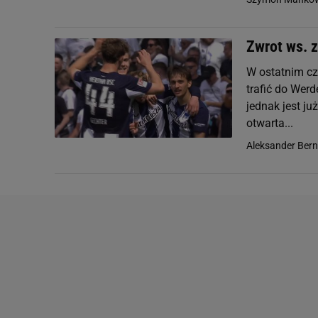
Zwrot ws. 
W ostatnim c
trafić do Werd
jednak jest ju
otwarta...
Aleksander Ber