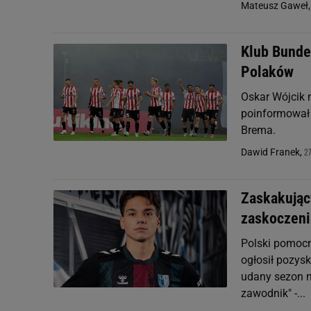
Mateusz Gaweł
Klub Bundes
Polaków
Oskar Wójcik 
poinformował 
Brema.
2
Dawid Franek,
Zaskakujący
zaskoczeni
Polski pomocn
ogłosił pozys
udany sezon na
zawodnik" -...