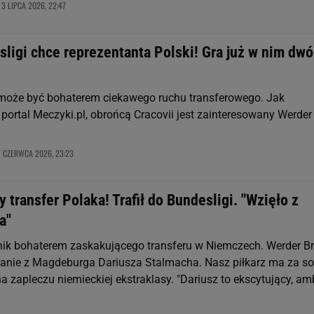
3 LIPCA 2026, 22:47
,
ligi chce reprezentanta Polski! Gra już w nim dw
może być bohaterem ciekawego ruchu transferowego. Jak
portal Meczyki.pl, obrońcą Cracovii jest zainteresowany Werder
7 CZERWCA 2026, 23:23
 transfer Polaka! Trafił do Bundesligi. "Wzięło z
a"
ik bohaterem zaskakującego transferu w Niemczech. Werder 
kanie z Magdeburga Dariusza Stalmacha. Nasz piłkarz ma za s
 zapleczu niemieckiej ekstraklasy. "Dariusz to ekscytujący, am