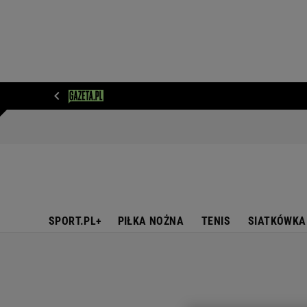
WIADOMOŚCI
NEXT
SPORT
PLOTEK
D
SPORT.PL+
PIŁKA NOŻNA
TENIS
SIATKÓWKA