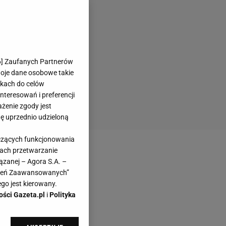
6
] Zaufanych Partnerów
woje dane osobowe takie
likach do celów
teresowań i preferencji
ażenie zgody jest
dę uprzednio udzieloną
yczących funkcjonowania
kach przetwarzanie
ązanej – Agora S.A. –
awień Zaawansowanych”
go jest kierowany.
ości Gazeta.pl
i
Polityka