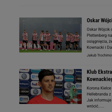
Oskar Wójci
Oskar Wójcik c
Plettenberg na
osiągnięcia, ż
Kownacki i Da
Jakub Trochimo
Klub Ekstra
Kownackie
Korona Kielce 
Hellebranda z 
Jak informuje
wrócić......