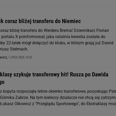
k coraz bliżej transferu do Niemiec
oraz bliżej transferu do Werderu Brema! Dziennikarz Florian
 portalu X poinformował, jaka ostatnia kwestia została do
eby 22-latek mógł dołączyć do klubu, w którym grają już Dawid
riusz Stelmach.
7 LIPCA 2026, 13:18
wicz,
klasy szykuje transferowy hit! Rusza po Dawida
go
z kopyta rozpoczęła letnie okienko transferowe, pozyskując Pat
Górnika Zabrze. Na tym kieleccy działacze nie chcą się zatrzym
 Łukasz Olkowicz z "Przeglądu Sportowego", do Ekstraklasy mo