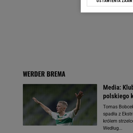
USTAWIENIA ZAA
Klikając „Akceptuję” wyra
Zaufanych Partnerów i A
dotyczące plików cookie,
odnośnik „Ustawienia pr
plików cookie możliwa je
My, nasi Zaufani Partne
Użycie dokładnych danych
Przechowywanie informacji
badnie odbiorców i uleps
WERDER BREMA
Media: Klub
polskiego 
Tomas Bobcek 
spadła z Ekst
królem strzelc
Według...