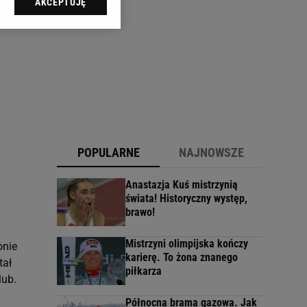
AKCEPTUJĘ
l sp. z o.o., jej
ić swoje preferencje
arzania danych poprzez
ych”. Zmiana ustawień
ach:
 celów identyfikacji.
omiar reklam i treści,
POPULARNE
NAJNOWSZE
Anastazja Kuś mistrzynią
świata! Historyczny występ,
brawo!
Mistrzyni olimpijska kończy
onie
karierę. To żona znanego
tał
piłkarza
lub.
Północna brama gazowa. Jak