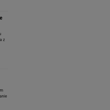
ie
u
a z
ym
anie