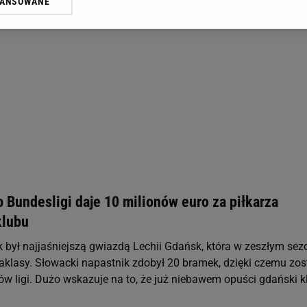
WANSOWANE
żasz też zgodę na zainstalowanie i przechowywanie plików cookie Gazeta.p
gora S.A. na Twoim urządzeniu końcowym. Możesz w każdej chwili zmien
 wywołując narzędzie do zarządzania twoimi preferencjami dot. przetw
ywatności ” w stopce serwisu i przechodząc do „Ustawień Zaawansowan
st także za pomocą ustawień przeglądarki.
rzy i Agora S.A. możemy przetwarzać dane osobowe w następujących cel
 geolokalizacyjnych. Aktywne skanowanie charakterystyki urządzenia do
 na urządzeniu lub dostęp do nich. Spersonalizowane reklamy i treści, p
zanie usług.
Lista Zaufanych Partnerów
 Bundesligi daje 10 milionów euro za piłkarza
klubu
był najjaśniejszą gwiazdą Lechii Gdańsk, która w zeszłym sez
raklasy. Słowacki napastnik zdobył 20 bramek, dzięki czemu zos
ów ligi. Dużo wskazuje na to, że już niebawem opuści gdański k