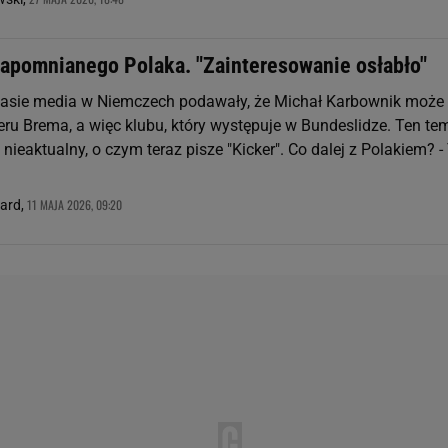
zapomnianego Polaka. "Zainteresowanie osłabło"
zasie media w Niemczech podawały, że Michał Karbownik może
eru Brema, a więc klubu, który występuje w Bundeslidze. Ten te
ż nieaktualny, o czym teraz pisze "Kicker". Co dalej z Polakiem? -
11 MAJA 2026, 09:20
nard,