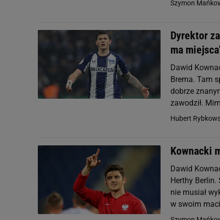
Szymon Mańkow
Dyrektor za
ma miejsca
Dawid Kownack
Brema. Tam sp
dobrze znanym
zawodził. Mim
Hubert Rybkows
Kownacki m
Dawid Kownac
Herthy Berlin
nie musiał wy
w swoim macie
Szymon Mańkow