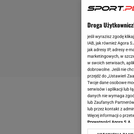
Droga Użytkownicz
jeśli wyrazisz zgodę klika
IAB, jak również Agora S
jak adresy IP, adresy e-m
marketingowych, w szcze
w swoich serwisach, aplik
dobrowolne. Jeśli nie ch
przejdź do „Ustawień Z
Twoje dane osobowe mogą
serwisów i aplikacji lub
danych nie wymaga zgody 
lub Zaufanych Partnerów
lub przez kontakt z admi
Więcej informacji o prz
Prywatności Agora S.A.