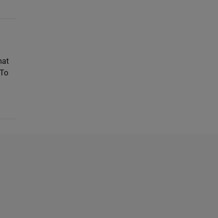
mat
 To