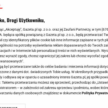
ko, Drogi Użytkowniku,
jąc „Akceptuję”, Gazeta.pl sp. z o.o. oraz jej Zaufani Partnerzy, w tym [
67
.A. będąca spółką powiązaną z Gazeta.pl sp. z o.o., będą przetwarzać T
ail czy identyfikatory plików cookie lub inne informacje zapisane w tych p
gólności na potrzeby wyświetlania reklam dopasowanych do Twoich zain
acjach i w Internecie lub personalizacji treści w nich wyświetlanych. Wyr
cesz wyrazić zgody, chcesz ograniczyć jej zakres lub chcesz wycofać zgo
aawansowanych”.
 być przetwarzane także do celów badania i mierzenia informacji dot
 łączone z danymi dot. świadczonych Tobie usług. W określonych przypad
i odbywa się w oparciu o uzasadniony interes Gazeta.pl, jej spółki powi
. Takiemu przetwarzaniu możesz się sprzeciwić, przechodząc do „Ust
nistratorem – w zależności od zakresu sprzeciwu i podmiotu, wobec które
etwarzaniu danych osobowych znajdziesz w dokumencie
Polityka Prywatn