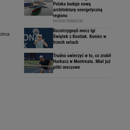
Polska buduje nową
architekturę energetyczną
regionu
MATERIAŁ PROMOCYJNY
Rozstrzygnęli mecz Igi
rońca
Świątek z Kostiuk. Koniec w
trzech setach
Trudno uwierzyć w to, co zrobił
Hurkacz w Montrealu. Miał już
piłki meczowe