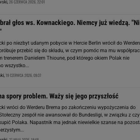
26 CZERWCA 2026, 22:01
ski,
brał głos ws. Kownackiego. Niemcy już wiedzą. "N
"
i po niezbyt udanym pobycie w Hercie Berlin wrócił do Werder
róbuje przebić się do składu, w czym pomóc ma mu współprac
 trenerem Danielem Thioune, pod którego okiem Polak nie
o wszystko...
19 CZERWCA 2026, 09:37
ki,
a spory problem. Waży się jego przyszłość
ki wróci do Werderu Brema po zakończeniu wypożyczenia do
. Stołeczny zespół nie awansował do Bundesligi, w związku z cz
kupić Polaka. Napastnik ma jednak niewielkie szanse na pozost
rzystym...
27 MAJA 2026, 18:48
ski,