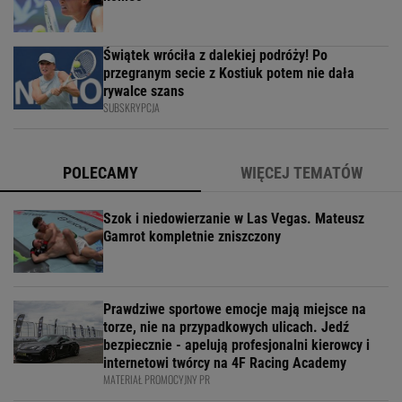
Świątek wróciła z dalekiej podróży! Po
przegranym secie z Kostiuk potem nie dała
rywalce szans
SUBSKRYPCJA
POLECAMY
WIĘCEJ TEMATÓW
Szok i niedowierzanie w Las Vegas. Mateusz
Gamrot kompletnie zniszczony
Prawdziwe sportowe emocje mają miejsce na
torze, nie na przypadkowych ulicach. Jedź
bezpiecznie - apelują profesjonalni kierowcy i
internetowi twórcy na 4F Racing Academy
MATERIAŁ PROMOCYJNY PR