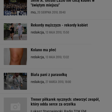
Serie A. Ultrasi Lazio nie chcą kobiet w
"świętym miejscu"
20 SIERPNIA 2018, 09:40
mo,
Rekordy mężczyzn - rekordy kobiet
13 MAJA 2010, 15:50
redakcja,
Kolano ma płeć
13 MAJA 2010, 13:32
redakcja,
Biała pani z parasolką
27 MARCA 2010, 18:00
redakcja,
Trener piłkarek ręcznych: stworzyć zespół,
który odda serce za orzełka
Łukasz Starowieyski, Radio TOK FM,