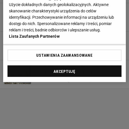
Użycie dokładnych danych geolokalizacyjnych. Aktywne
Skandal w klubie Polaka. Piłkarz wykradł jej
skanowanie charakterystyki urządzenia do celów
sekstaśmę. Niewiarygodne, co z nią zrobili
identyfikacji. Przechowywanie informacji na urządzeniu lub
15 MARCA 2024, 06:30
Michał Salamucha,
dostęp do nich. Spersonalizowane reklamy i treści, pomiar
reklam i treści, badnie odbiorców i ulepszanie usług.
Lista Zaufanych Partnerów
Znany piłkarz-skandalista nagrał nagą kobietę.
"To powinno tak wyglądać"
12 MARCA 2024, 11:00
Michał Salamucha,
USTAWIENIA ZAAWANSOWANE
A jednak! To nie koniec zmian ministra sportu.
AKCEPTUJĘ
"Musimy zadbać o kobiety w ciąży"
8 MARCA 2024, 06:15
Michał Salamucha,