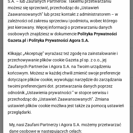
S.A. – lub Zaufanych Partnerów. Takiemu przetwarzaniu
możesz się sprzeciwić, przechodząc do „Ustawień
Zaawansowanych” lub przez kontakt z administratorem – w
zależności od zakresu sprzeciwu i podmiotu, wobec którego
Burza wokół "najpiękniejszej piłkarki świata".
jest kierowany. Więcej informacji o przetwarzaniu danych
Wszyscy jej to wytykają
osobowych znajdziesz w dokumencie
Polityka Prywatności
5 GRUDNIA 2024, 12:57
Hubert Pawlik,
Gazeta.pl
i
Polityka Prywatności Agora S.A.
Klikając „Akceptuję” wyrażasz też zgodę na zainstalowanie i
Najnowsze informacje ws. burzy wokół Imane
przechowywanie plików cookie Gazeta.pl sp. z o.o., jej
Khelif. Jest oficjalny komunikat
Zaufanych Partnerów i Agora S.A. na Twoim urządzeniu
8 LISTOPADA 2024, 14:40
Hubert Pawlik,
końcowym. Możesz w każdej chwili zmienić swoje preferencje
dotyczące plików cookie, wywołując narzędzie do zarządzania
"Przekroczyłeś granicę". Tym żyją w USA.
twoimi preferencjami dot. przetwarzania danych poprzez
Nieoficjalnie: ponad milion widzów
odnośnik „Ustawienia prywatności ” w stopce serwisu i
18 SIERPNIA 2024, 14:17
Hubert Pawlik,
przechodząc do „Ustawień Zaawansowanych”. Zmiana
ustawień plików cookie możliwa jest także za pomocą ustawień
przeglądarki.
To dla niej Heynen miał zostawić żonę. Prawie
30 lat młodsza modelka z Polski
My, nasi Zaufani Partnerzy i Agora S.A. możemy przetwarzać
9 LIPCA 2024, 06:00
Hubert Pawlik,
dane osobowe w następujących celach: