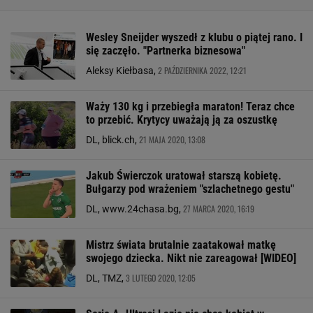
Wesley Sneijder wyszedł z klubu o piątej rano. I
się zaczęło. "Partnerka biznesowa"
2 PAŹDZIERNIKA 2022, 12:21
Aleksy Kiełbasa,
Waży 130 kg i przebiegła maraton! Teraz chce
to przebić. Krytycy uważają ją za oszustkę
21 MAJA 2020, 13:08
DL, blick.ch,
Jakub Świerczok uratował starszą kobietę.
Bułgarzy pod wrażeniem "szlachetnego gestu"
27 MARCA 2020, 16:19
DL, www.24chasa.bg,
Mistrz świata brutalnie zaatakował matkę
swojego dziecka. Nikt nie zareagował [WIDEO]
3 LUTEGO 2020, 12:05
DL, TMZ,