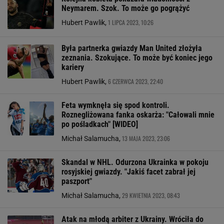
Neymarem. Szok. To może go pogrążyć
1 LIPCA 2023, 10:26
Hubert Pawlik,
Była partnerka gwiazdy Man United złożyła
zeznania. Szokujące. To może być koniec jego
kariery
6 CZERWCA 2023, 22:40
Hubert Pawlik,
Feta wymknęła się spod kontroli.
Roznegliżowana fanka oskarża: "Całowali mnie
po pośladkach" [WIDEO]
13 MAJA 2023, 23:06
Michał Salamucha,
Skandal w NHL. Odurzona Ukrainka w pokoju
rosyjskiej gwiazdy. "Jakiś facet zabrał jej
paszport"
29 KWIETNIA 2023, 08:43
Michał Salamucha,
Atak na młodą arbiter z Ukrainy. Wróciła do