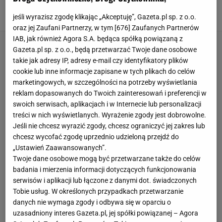
zapadła. "W takim świecie żyjemy"
26 MARCA 2025, 11:15
jeśli wyrazisz zgodę klikając „Akceptuję”, Gazeta.pl sp. z o.o.
Michał Salamucha,
oraz jej Zaufani Partnerzy, w tym [
676
] Zaufanych Partnerów
IAB, jak również Agora S.A. będąca spółką powiązaną z
Gazeta.pl sp. z o.o., będą przetwarzać Twoje dane osobowe
takie jak adresy IP, adresy e-mail czy identyfikatory plików
cookie lub inne informacje zapisane w tych plikach do celów
marketingowych, w szczególności na potrzeby wyświetlania
reklam dopasowanych do Twoich zainteresowań i preferencji w
swoich serwisach, aplikacjach i w Internecie lub personalizacji
treści w nich wyświetlanych. Wyrażenie zgody jest dobrowolne.
Jeśli nie chcesz wyrazić zgody, chcesz ograniczyć jej zakres lub
chcesz wycofać zgodę uprzednio udzieloną przejdź do
„Ustawień Zaawansowanych”.
Twoje dane osobowe mogą być przetwarzane także do celów
badania i mierzenia informacji dotyczących funkcjonowania
serwisów i aplikacji lub łączone z danymi dot. świadczonych
Tobie usług. W określonych przypadkach przetwarzanie
danych nie wymaga zgody i odbywa się w oparciu o
uzasadniony interes Gazeta.pl, jej spółki powiązanej – Agora