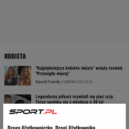
KOBIETA
"Najpiękniejsza kobieta świata" wzięła rozwód.
"Przenigdy więcej"
9 SIERPNIA 2025, 07:13
Dawid Franek,
Legendarny piłkarz rozwiódł się pięć razy.
Teraz spotyka się z młodszą o 38 lat
15 CZERWCA 2025, 06:30
Hubert Pawlik,
Khelif i Yu-Ting zapalnikami. Decyzja już
Droga Użytkowniczko, Drogi Użytkowniku,