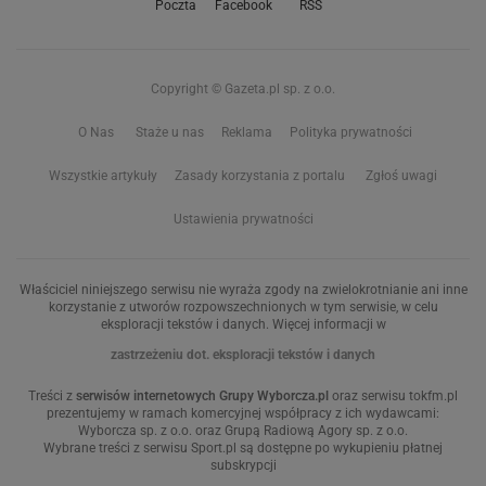
Poczta
Facebook
RSS
Copyright © Gazeta.pl sp. z o.o.
O Nas
Staże u nas
Reklama
Polityka prywatności
Wszystkie artykuły
Zasady korzystania z portalu
Zgłoś uwagi
Ustawienia prywatności
Właściciel niniejszego serwisu nie wyraża zgody na zwielokrotnianie ani inne
korzystanie z utworów rozpowszechnionych w tym serwisie, w celu
eksploracji tekstów i danych. Więcej informacji w
zastrzeżeniu dot. eksploracji tekstów i danych
Treści z
serwisów internetowych Grupy Wyborcza.pl
oraz serwisu tokfm.pl
prezentujemy w ramach komercyjnej współpracy z ich wydawcami:
Wyborcza sp. z o.o. oraz Grupą Radiową Agory sp. z o.o.
Wybrane treści z serwisu Sport.pl są dostępne po wykupieniu płatnej
subskrypcji