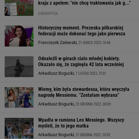
kraju z apelem: "nie chcę traktowania jak g..."
SUBSKRYPCJA
Historyczny moment. Prezeska piłkarskiej
federacji może dokonać tego jako pierwsza
31 MARCA 2023, 16:48
Franciszek Zalewski,
Odnaleźli w górach ciało młodej kobiety.
Okazało się, że zaginęła 42 lata wcześniej
7 LUTEGO 2023, 21:01
Arkadiusz Bogucki,
Wiemy, kim była stewardessa, która wręczyła
nagrodę Messiemu. "Zostałam wybrana"
25 GRUDNIA 2022, 08:09
Arkadiusz Bogucki,
Wpadła w ramiona Leo Messiego. Wszyscy
myśleli, że to jego matka
21 GRUDNIA 2022, 10:38
Arkadiusz Bogucki,