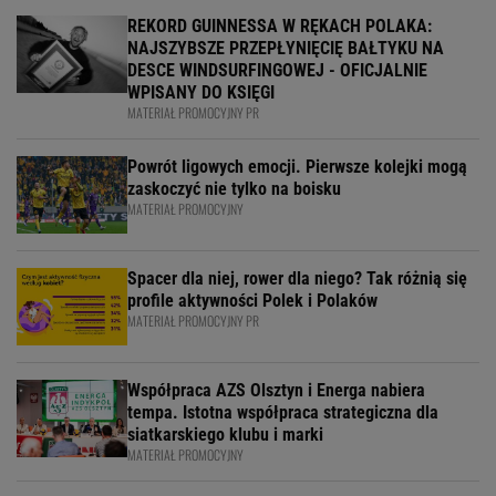
REKORD GUINNESSA W RĘKACH POLAKA:
NAJSZYBSZE PRZEPŁYNIĘCIĘ BAŁTYKU NA
DESCE WINDSURFINGOWEJ - OFICJALNIE
WPISANY DO KSIĘGI
MATERIAŁ PROMOCYJNY PR
Powrót ligowych emocji. Pierwsze kolejki mogą
zaskoczyć nie tylko na boisku
MATERIAŁ PROMOCYJNY
Spacer dla niej, rower dla niego? Tak różnią się
profile aktywności Polek i Polaków
MATERIAŁ PROMOCYJNY PR
Współpraca AZS Olsztyn i Energa nabiera
tempa. Istotna współpraca strategiczna dla
siatkarskiego klubu i marki
MATERIAŁ PROMOCYJNY