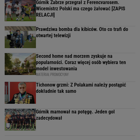
Górnik Zabrze przegrał z Ferencvarosem.
Wicemistrz Polski ma czego żałować [ZAPIS
RELACJI]
Prawdziwa bomba dla kibiców. Oto co trafi do
otwartej telewizji
Second home nad morzem zyskuje na
popularności. Coraz więcej osób wybiera ten
model inwestowania
MATERIAŁ PROMOCYJNY
Tichonow grzmi: Z Polakami należy postąpić
dokładnie tak samo
Górnik marnował na potęgę. Jeden gol
zadecydował