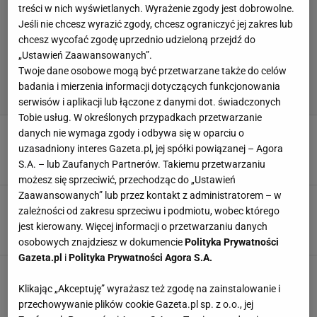
treści w nich wyświetlanych. Wyrażenie zgody jest dobrowolne.
Jeśli nie chcesz wyrazić zgody, chcesz ograniczyć jej zakres lub
chcesz wycofać zgodę uprzednio udzieloną przejdź do
„Ustawień Zaawansowanych”.
Twoje dane osobowe mogą być przetwarzane także do celów
badania i mierzenia informacji dotyczących funkcjonowania
serwisów i aplikacji lub łączone z danymi dot. świadczonych
Tobie usług. W określonych przypadkach przetwarzanie
Media: W tym klubie zagra Pululu! Przechodzi
danych nie wymaga zgody i odbywa się w oparciu o
testy medyczne
uzasadniony interes Gazeta.pl, jej spółki powiązanej – Agora
S.A. – lub Zaufanych Partnerów. Takiemu przetwarzaniu
18 LIPCA 2026, 13:41
Dominik Stachowiak,
możesz się sprzeciwić, przechodząc do „Ustawień
Zaawansowanych” lub przez kontakt z administratorem – w
To koniec rozmów. Afimico Pululu nie zagra w
zależności od zakresu sprzeciwu i podmiotu, wobec którego
Krakowie
jest kierowany. Więcej informacji o przetwarzaniu danych
14 LIPCA 2026, 16:02
Mateusz Gaweł,
osobowych znajdziesz w dokumencie
Polityka Prywatności
Gazeta.pl
i
Polityka Prywatności Agora S.A.
Media: Jagiellonia pilnie szuka następcy
Pululu. Jeden kierunek odpadł
Klikając „Akceptuję” wyrażasz też zgodę na zainstalowanie i
przechowywanie plików cookie Gazeta.pl sp. z o.o., jej
9 LIPCA 2026, 12:03
Szymon Mańkowski,