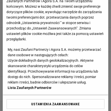
Zaufanych Partnerów i Agora S.A. na Twoim urządzeniu
końcowym. Możesz w każdej chwili zmienić swoje preferencje
Media: Pululu odrzuca kolejne oferty. W tym
dotyczące plików cookie, wywołując narzędzie do zarządzania
kraju chce grać
twoimi preferencjami dot. przetwarzania danych poprzez
8 LIPCA 2026, 10:37
Jacek Hafka,
odnośnik „Ustawienia prywatności ” w stopce serwisu i
przechodząc do „Ustawień Zaawansowanych”. Zmiana
Zdjęcie Pululu niesie się po sieci. Tylko spójrz
ustawień plików cookie możliwa jest także za pomocą ustawień
na tę koszulkę
przeglądarki.
5 LIPCA 2026, 10:31
Jacek Hafka,
My, nasi Zaufani Partnerzy i Agora S.A. możemy przetwarzać
dane osobowe w następujących celach:
Gdzie zagra Pululu? Media: Dostał ofertę życia
Użycie dokładnych danych geolokalizacyjnych. Aktywne
30 CZERWCA 2026, 05:30
Paweł Matys,
skanowanie charakterystyki urządzenia do celów
identyfikacji. Przechowywanie informacji na urządzeniu lub
dostęp do nich. Spersonalizowane reklamy i treści, pomiar
Gdzie zagra Pululu? Media: Odrzucił lukratywny
reklam i treści, badnie odbiorców i ulepszanie usług.
kontrakt
Lista Zaufanych Partnerów
27 CZERWCA 2026, 23:00
Szymon Mańkowski,
USTAWIENIA ZAAWANSOWANE