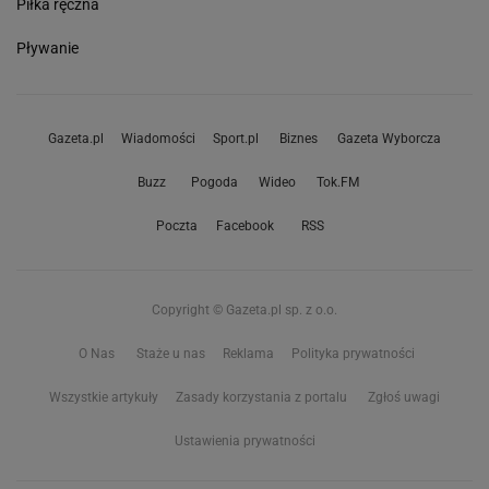
Piłka ręczna
Pływanie
Gazeta.pl
Wiadomości
Sport.pl
Biznes
Gazeta Wyborcza
Buzz
Pogoda
Wideo
Tok.FM
Poczta
Facebook
RSS
Copyright © Gazeta.pl sp. z o.o.
O Nas
Staże u nas
Reklama
Polityka prywatności
Wszystkie artykuły
Zasady korzystania z portalu
Zgłoś uwagi
Ustawienia prywatności