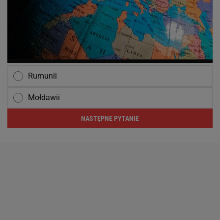
Rumunii
Mołdawii
NASTĘPNE PYTANIE