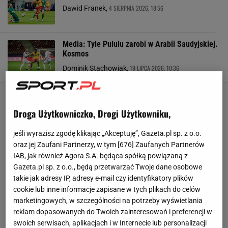
4 SIERPNIA 2026, 18:56
Dawid Franek,
Media: Tyle Pululu zarobi w Arabii Saudyjskiej.
Kosmos
19 LIPCA 2026, 10:36
Dominik Stachowiak,
Droga Użytkowniczko, Drogi Użytkowniku,
jeśli wyrazisz zgodę klikając „Akceptuję”, Gazeta.pl sp. z o.o.
oraz jej Zaufani Partnerzy, w tym [
676
] Zaufanych Partnerów
IAB, jak również Agora S.A. będąca spółką powiązaną z
Gazeta.pl sp. z o.o., będą przetwarzać Twoje dane osobowe
takie jak adresy IP, adresy e-mail czy identyfikatory plików
cookie lub inne informacje zapisane w tych plikach do celów
marketingowych, w szczególności na potrzeby wyświetlania
reklam dopasowanych do Twoich zainteresowań i preferencji w
swoich serwisach, aplikacjach i w Internecie lub personalizacji