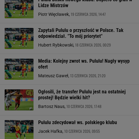
Lidze Mistrzów
19 CZERWCA 2026, 14:47
Piotr Więcławek,
Zapytali Pululu o przyszłość w Polsce. Tak
odpowiedział. "To mój priorytet"
18 CZERWCA 2026, 00:29
Hubert Rybkowski,
Media: Kolejny zwrot ws. Pululu! Nagły wysyp
ofert
13 CZERWCA 2026, 21:20
Mateusz Gaweł,
Ogłosili, że transfer Pululu jest na ostatniej
prostej! Będzie wielki hit?
10 CZERWCA 2026, 17:48
Bartosz Naus,
Pululu zdecydował ws. polskiego klubu
10 CZERWCA 2026, 09:55
Jacek Hafka,