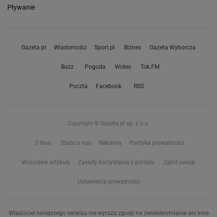
Pływanie
Gazeta.pl
Wiadomości
Sport.pl
Biznes
Gazeta Wyborcza
Buzz
Pogoda
Wideo
Tok.FM
Poczta
Facebook
RSS
Copyright © Gazeta.pl sp. z o.o.
O Nas
Staże u nas
Reklama
Polityka prywatności
Wszystkie artykuły
Zasady korzystania z portalu
Zgłoś uwagi
Ustawienia prywatności
Właściciel niniejszego serwisu nie wyraża zgody na zwielokrotnianie ani inne