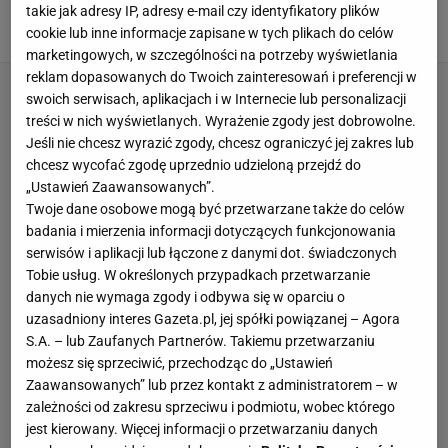
takie jak adresy IP, adresy e-mail czy identyfikatory plików
26 LUTEGO 2026, 17:35
Mateusz Gaweł,
cookie lub inne informacje zapisane w tych plikach do celów
marketingowych, w szczególności na potrzeby wyświetlania
reklam dopasowanych do Twoich zainteresowań i preferencji w
swoich serwisach, aplikacjach i w Internecie lub personalizacji
treści w nich wyświetlanych. Wyrażenie zgody jest dobrowolne.
Jeśli nie chcesz wyrazić zgody, chcesz ograniczyć jej zakres lub
chcesz wycofać zgodę uprzednio udzieloną przejdź do
„Ustawień Zaawansowanych”.
Twoje dane osobowe mogą być przetwarzane także do celów
badania i mierzenia informacji dotyczących funkcjonowania
serwisów i aplikacji lub łączone z danymi dot. świadczonych
Tobie usług. W określonych przypadkach przetwarzanie
danych nie wymaga zgody i odbywa się w oparciu o
uzasadniony interes Gazeta.pl, jej spółki powiązanej – Agora
S.A. – lub Zaufanych Partnerów. Takiemu przetwarzaniu
możesz się sprzeciwić, przechodząc do „Ustawień
Zaawansowanych” lub przez kontakt z administratorem – w
zależności od zakresu sprzeciwu i podmiotu, wobec którego
jest kierowany. Więcej informacji o przetwarzaniu danych