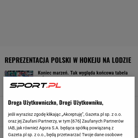
REPREZENTACJA POLSKI W HOKEJU NA LODZIE
Koniec marzeń. Tak wygląda końcowa tabela
MŚ po meczu Polska - Litwa
8 MAJA 2026, 22:07
Mateusz Gaweł,
Droga Użytkowniczko, Drogi Użytkowniku,
Jest pięknie! Arcyważne zwycięstwo Polaków.
Tak wygląda tabela MŚ
jeśli wyrazisz zgodę klikając „Akceptuję”, Gazeta.pl sp. z o.o.
7 MAJA 2026, 21:59
Jakub Trochimowicz,
oraz jej Zaufani Partnerzy, w tym [
676
] Zaufanych Partnerów
IAB, jak również Agora S.A. będąca spółką powiązaną z
Polacy zmierzają w stronę dna. "Zapaść, dziura"
Gazeta.pl sp. z o.o., będą przetwarzać Twoje dane osobowe