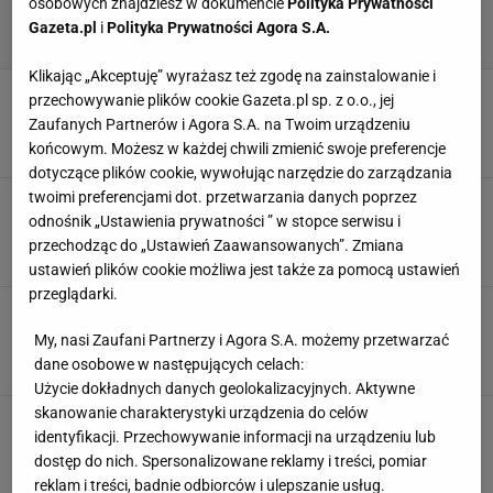
osobowych znajdziesz w dokumencie
Polityka Prywatności
Gazeta.pl
i
Polityka Prywatności Agora S.A.
Klikając „Akceptuję” wyrażasz też zgodę na zainstalowanie i
Polacy rozpoczęli z przytupem. Trudno uwierzyć
przechowywanie plików cookie Gazeta.pl sp. z o.o., jej
w to, co stało się później
Zaufanych Partnerów i Agora S.A. na Twoim urządzeniu
30 KWIETNIA 2025, 17:23
Jakub Seweryn,
końcowym. Możesz w każdej chwili zmienić swoje preferencje
dotyczące plików cookie, wywołując narzędzie do zarządzania
twoimi preferencjami dot. przetwarzania danych poprzez
Wszystko jasne. Z nimi Polacy powalczą o
odnośnik „Ustawienia prywatności ” w stopce serwisu i
powrót do elity
przechodząc do „Ustawień Zaawansowanych”. Zmiana
24 MAJA 2024, 17:03
Bartosz Naus,
ustawień plików cookie możliwa jest także za pomocą ustawień
przeglądarki.
Kapitalne wieści dla Polski z MŚ w hokeju! Na
ten scenariusz liczyliśmy!
My, nasi Zaufani Partnerzy i Agora S.A. możemy przetwarzać
19 MAJA 2024, 19:03
dane osobowe w następujących celach:
Michał Chmielewski,
Użycie dokładnych danych geolokalizacyjnych. Aktywne
skanowanie charakterystyki urządzenia do celów
Sześć goli w meczu Polska - Niemcy. Wielki
identyfikacji. Przechowywanie informacji na urządzeniu lub
pościg w trzeciej tercji
dostęp do nich. Spersonalizowane reklamy i treści, pomiar
18 MAJA 2024, 18:41
Konrad Ferszter,
reklam i treści, badnie odbiorców i ulepszanie usług.