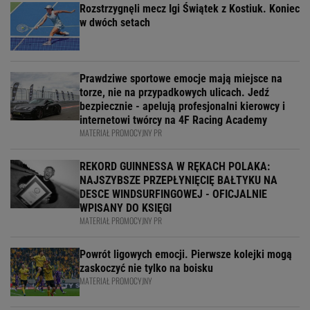
Rozstrzygnęli mecz Igi Świątek z Kostiuk. Koniec
w dwóch setach
Prawdziwe sportowe emocje mają miejsce na
torze, nie na przypadkowych ulicach. Jedź
bezpiecznie - apelują profesjonalni kierowcy i
internetowi twórcy na 4F Racing Academy
MATERIAŁ PROMOCYJNY PR
REKORD GUINNESSA W RĘKACH POLAKA:
NAJSZYBSZE PRZEPŁYNIĘCIĘ BAŁTYKU NA
DESCE WINDSURFINGOWEJ - OFICJALNIE
WPISANY DO KSIĘGI
MATERIAŁ PROMOCYJNY PR
Powrót ligowych emocji. Pierwsze kolejki mogą
zaskoczyć nie tylko na boisku
MATERIAŁ PROMOCYJNY