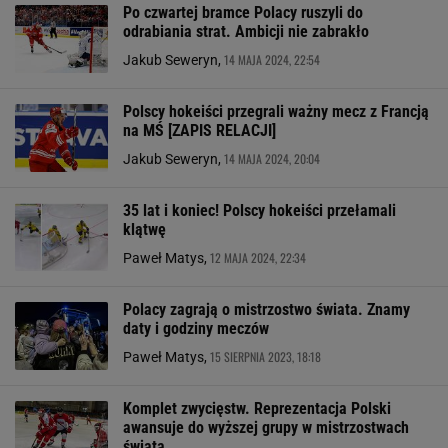
Po czwartej bramce Polacy ruszyli do
odrabiania strat. Ambicji nie zabrakło
14 MAJA 2024, 22:54
Jakub Seweryn,
Polscy hokeiści przegrali ważny mecz z Francją
na MŚ [ZAPIS RELACJI]
14 MAJA 2024, 20:04
Jakub Seweryn,
35 lat i koniec! Polscy hokeiści przełamali
klątwę
12 MAJA 2024, 22:34
Paweł Matys,
Polacy zagrają o mistrzostwo świata. Znamy
daty i godziny meczów
15 SIERPNIA 2023, 18:18
Paweł Matys,
Komplet zwycięstw. Reprezentacja Polski
awansuje do wyższej grupy w mistrzostwach
świata