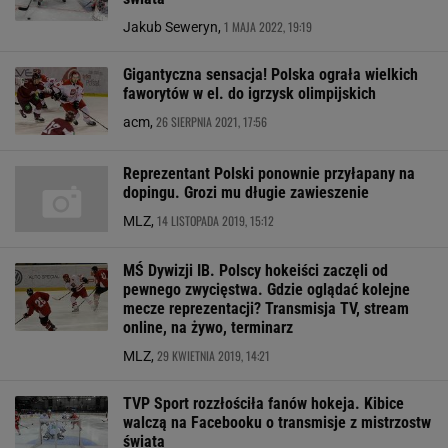
1 MAJA 2022, 19:19
Jakub Seweryn,
Gigantyczna sensacja! Polska ograła wielkich
faworytów w el. do igrzysk olimpijskich
26 SIERPNIA 2021, 17:56
acm,
Reprezentant Polski ponownie przyłapany na
dopingu. Grozi mu długie zawieszenie
14 LISTOPADA 2019, 15:12
MLZ,
MŚ Dywizji IB. Polscy hokeiści zaczęli od
pewnego zwycięstwa. Gdzie oglądać kolejne
mecze reprezentacji? Transmisja TV, stream
online, na żywo, terminarz
29 KWIETNIA 2019, 14:21
MLZ,
TVP Sport rozzłościła fanów hokeja. Kibice
walczą na Facebooku o transmisje z mistrzostw
świata