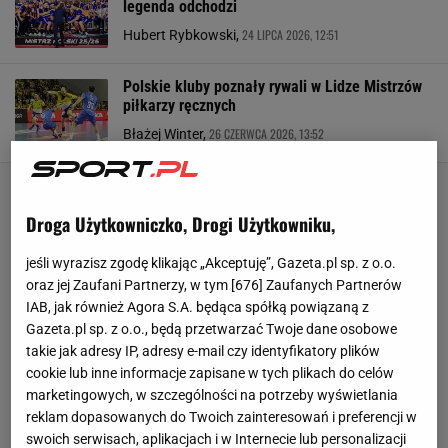
legenda odchodzi
24 LIPCA 2026, 12:51
Hubert Rybkowski,
Polskie kluby poznały rywali w Lidze Mistrzów
piłkarzy ręcznych
26 CZERWCA 2026, 13:52
Błażej Winter,
Droga Użytkowniczko, Drogi Użytkowniku,
jeśli wyrazisz zgodę klikając „Akceptuję”, Gazeta.pl sp. z o.o.
oraz jej Zaufani Partnerzy, w tym [
676
] Zaufanych Partnerów
IAB, jak również Agora S.A. będąca spółką powiązaną z
Gazeta.pl sp. z o.o., będą przetwarzać Twoje dane osobowe
takie jak adresy IP, adresy e-mail czy identyfikatory plików
cookie lub inne informacje zapisane w tych plikach do celów
marketingowych, w szczególności na potrzeby wyświetlania
reklam dopasowanych do Twoich zainteresowań i preferencji w
swoich serwisach, aplikacjach i w Internecie lub personalizacji