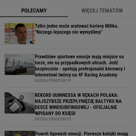
POLECAMY
WIĘCEJ TEMATÓW
Tylko jedno może uratować karierę Milika.
"Niczego lepszego nie wymyślimy"
Prawdziwe sportowe emocje mają miejsce na
torze, nie na przypadkowych ulicach. Jedź
bezpiecznie - apelują profesjonalni kierowcy i
internetowi twórcy na 4F Racing Academy
MATERIAŁ PROMOCYJNY PR
REKORD GUINNESSA W RĘKACH POLAKA:
NAJSZYBSZE PRZEPŁYNIĘCIĘ BAŁTYKU NA
DESCE WINDSURFINGOWEJ - OFICJALNIE
WPISANY DO KSIĘGI
MATERIAŁ PROMOCYJNY PR
Powrót ligowych emocji. Pierwsze kolejki mogą