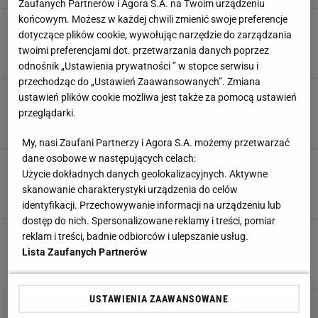
Zaufanych Partnerów i Agora S.A. na Twoim urządzeniu
końcowym. Możesz w każdej chwili zmienić swoje preferencje
Trzęsienie ziemi w polskim gigancie. Trener
dotyczące plików cookie, wywołując narzędzie do zarządzania
przekroczył granicę
twoimi preferencjami dot. przetwarzania danych poprzez
30 KWIETNIA 2026, 21:18
Paweł Matys,
odnośnik „Ustawienia prywatności ” w stopce serwisu i
przechodząc do „Ustawień Zaawansowanych”. Zmiana
Pilne wieści z polskiego giganta. Legenda
ustawień plików cookie możliwa jest także za pomocą ustawień
odchodzi z klubu
przeglądarki.
24 KWIETNIA 2026, 16:10
Szymon Mańkowski,
My, nasi Zaufani Partnerzy i Agora S.A. możemy przetwarzać
dane osobowe w następujących celach:
Dominacja w półfinale Pucharu Polski! Wisła
Użycie dokładnych danych geolokalizacyjnych. Aktywne
Płock zagrała z Industrią Kielce
skanowanie charakterystyki urządzenia do celów
18 KWIETNIA 2026, 17:24
Agnieszka Piskorz,
identyfikacji. Przechowywanie informacji na urządzeniu lub
dostęp do nich. Spersonalizowane reklamy i treści, pomiar
Industria goniła rywala w LM. 2 minuty przed
reklam i treści, badnie odbiorców i ulepszanie usług.
końcem zaczął się koszmar
Lista Zaufanych Partnerów
8 KWIETNIA 2026, 20:36
Błażej Winter,
USTAWIENIA ZAAWANSOWANE