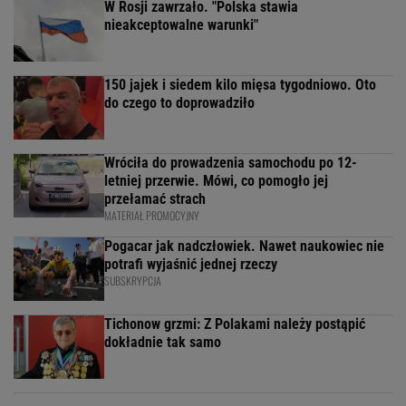
W Rosji zawrzało. "Polska stawia
nieakceptowalne warunki"
150 jajek i siedem kilo mięsa tygodniowo. Oto
do czego to doprowadziło
Wróciła do prowadzenia samochodu po 12-
letniej przerwie. Mówi, co pomogło jej
przełamać strach
MATERIAŁ PROMOCYJNY
Pogacar jak nadczłowiek. Nawet naukowiec nie
potrafi wyjaśnić jednej rzeczy
SUBSKRYPCJA
Tichonow grzmi: Z Polakami należy postąpić
dokładnie tak samo