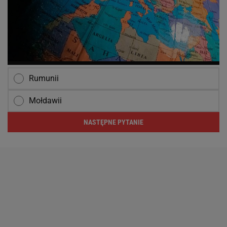
Rumunii
Mołdawii
NASTĘPNE PYTANIE