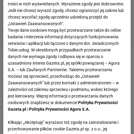
treści w nich wyświetlanych. Wyrażenie zgody jest dobrowolne.
Jeśli nie chcesz wyrazić zgody, chcesz ograniczyć jej zakres lub
chcesz wycofać zgodę uprzednio udzieloną przejdź do
„Ustawień Zaawansowanych”.
Twoje dane osobowe mogą być przetwarzane także do celów
badania i mierzenia informacji dotyczących funkcjonowania
serwisów i aplikacji lub łączone z danymi dot. świadczonych
Tobie usług. W określonych przypadkach przetwarzanie
Trener Wisły Płock nie wytrzymał. "Proszę ich
danych nie wymaga zgody i odbywa się w oparciu o
nie nazywać kibicami"
uzasadniony interes Gazeta.pl, jej spółki powiązanej – Agora
5 CZERWCA 2026, 16:11
S.A. – lub Zaufanych Partnerów. Takiemu przetwarzaniu
Jacek Hafka,
możesz się sprzeciwić, przechodząc do „Ustawień
Zaawansowanych” lub przez kontakt z administratorem – w
Pięć czerwonych kartek i demolka w "Świętej
zależności od zakresu sprzeciwu i podmiotu, wobec którego
Wojnie"! Znamy nowych mistrzów Polski
jest kierowany. Więcej informacji o przetwarzaniu danych
31 MAJA 2026, 14:55
Piotr Więcławek,
osobowych znajdziesz w dokumencie
Polityka Prywatności
Gazeta.pl
i
Polityka Prywatności Agora S.A.
Było już 21:11! O krok od pogromu w pierwszym
meczu "Świętej Wojny" o złoto
Klikając „Akceptuję” wyrażasz też zgodę na zainstalowanie i
24 MAJA 2026, 14:36
przechowywanie plików cookie Gazeta.pl sp. z o.o., jej
Hubert Rybkowski,