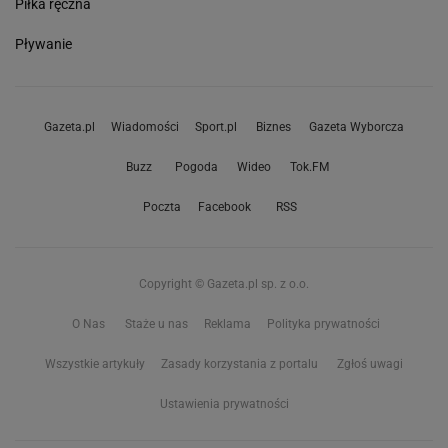
Piłka ręczna
Pływanie
Gazeta.pl
Wiadomości
Sport.pl
Biznes
Gazeta Wyborcza
Buzz
Pogoda
Wideo
Tok.FM
Poczta
Facebook
RSS
Copyright © Gazeta.pl sp. z o.o.
O Nas
Staże u nas
Reklama
Polityka prywatności
Wszystkie artykuły
Zasady korzystania z portalu
Zgłoś uwagi
Ustawienia prywatności