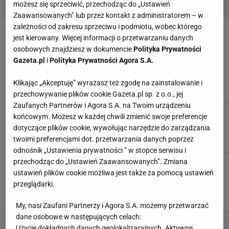
kadrze powołanej na Mistrzostwa Europy 2016.
możesz się sprzeciwić, przechodząc do „Ustawień
Zaawansowanych” lub przez kontakt z administratorem – w
zależności od zakresu sprzeciwu i podmiotu, wobec którego
THIAGO CIONEK
jest kierowany. Więcej informacji o przetwarzaniu danych
osobowych znajdziesz w dokumencie
Polityka Prywatności
Gazeta.pl
i
Polityka Prywatności Agora S.A.
Były reprezentant Polski dostał nowy kontrakt.
W kwietniu skończył 40 lat
Klikając „Akceptuję” wyrażasz też zgodę na zainstalowanie i
8 CZERWCA 2026, 08:11
Dawid Franek,
przechowywanie plików cookie Gazeta.pl sp. z o.o., jej
Zaufanych Partnerów i Agora S.A. na Twoim urządzeniu
Kadrowicz Nawałki wylądował w trzeciej lidze.
końcowym. Możesz w każdej chwili zmienić swoje preferencje
Dwuletni kontrakt
dotyczące plików cookie, wywołując narzędzie do zarządzania
10 SIERPNIA 2023, 12:01
Kacper Ciuksza,
twoimi preferencjami dot. przetwarzania danych poprzez
odnośnik „Ustawienia prywatności ” w stopce serwisu i
przechodząc do „Ustawień Zaawansowanych”. Zmiana
Były reprezentant Polski podzielił się
ustawień plików cookie możliwa jest także za pomocą ustawień
fantastyczną wiadomością. Posypały się
gratulacje
przeglądarki.
28 LIPCA 2023, 18:04
Michał Chmielewski,
My, nasi Zaufani Partnerzy i Agora S.A. możemy przetwarzać
dane osobowe w następujących celach:
Użycie dokładnych danych geolokalizacyjnych. Aktywne