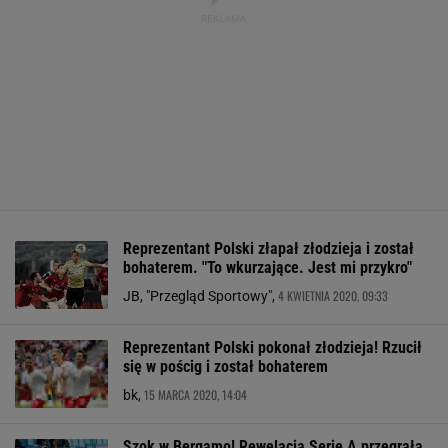
Reprezentant Polski złapał złodzieja i został
bohaterem. "To wkurzające. Jest mi przykro"
4 KWIETNIA 2020, 09:33
JB, "Przegląd Sportowy",
Reprezentant Polski pokonał złodzieja! Rzucił
się w pościg i został bohaterem
15 MARCA 2020, 14:04
bk,
Szok w Bergamo! Rewelacja Serie A przegrała