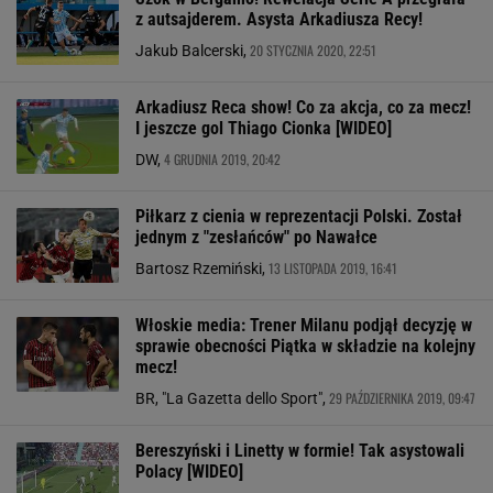
z autsajderem. Asysta Arkadiusza Recy!
20 STYCZNIA 2020, 22:51
Jakub Balcerski,
Arkadiusz Reca show! Co za akcja, co za mecz!
I jeszcze gol Thiago Cionka [WIDEO]
4 GRUDNIA 2019, 20:42
DW,
Piłkarz z cienia w reprezentacji Polski. Został
jednym z "zesłańców" po Nawałce
13 LISTOPADA 2019, 16:41
Bartosz Rzemiński,
Włoskie media: Trener Milanu podjął decyzję w
sprawie obecności Piątka w składzie na kolejny
mecz!
29 PAŹDZIERNIKA 2019, 09:47
BR, "La Gazetta dello Sport",
Bereszyński i Linetty w formie! Tak asystowali
Polacy [WIDEO]