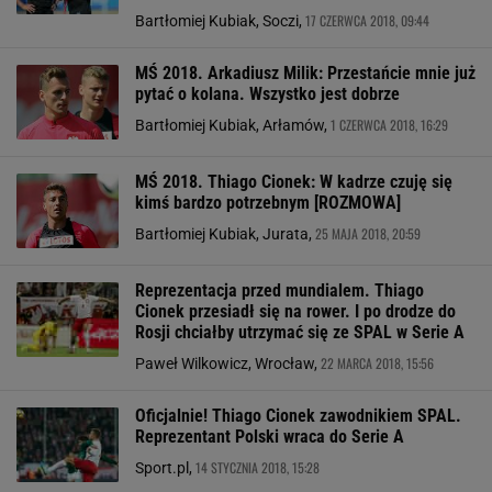
17 CZERWCA 2018, 09:44
Bartłomiej Kubiak, Soczi,
MŚ 2018. Arkadiusz Milik: Przestańcie mnie już
pytać o kolana. Wszystko jest dobrze
1 CZERWCA 2018, 16:29
Bartłomiej Kubiak, Arłamów,
MŚ 2018. Thiago Cionek: W kadrze czuję się
kimś bardzo potrzebnym [ROZMOWA]
25 MAJA 2018, 20:59
Bartłomiej Kubiak, Jurata,
Reprezentacja przed mundialem. Thiago
Cionek przesiadł się na rower. I po drodze do
Rosji chciałby utrzymać się ze SPAL w Serie A
22 MARCA 2018, 15:56
Paweł Wilkowicz, Wrocław,
Oficjalnie! Thiago Cionek zawodnikiem SPAL.
Reprezentant Polski wraca do Serie A
14 STYCZNIA 2018, 15:28
Sport.pl,