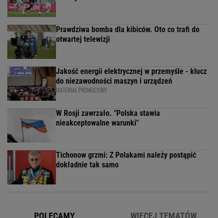
Prawdziwa bomba dla kibiców. Oto co trafi do
otwartej telewizji
Jakość energii elektrycznej w przemyśle - klucz
do niezawodności maszyn i urządzeń
MATERIAŁ PROMOCYJNY
W Rosji zawrzało. "Polska stawia
nieakceptowalne warunki"
Tichonow grzmi: Z Polakami należy postąpić
dokładnie tak samo
POLECAMY
WIĘCEJ TEMATÓW