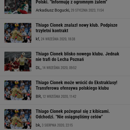
Polski. "Informuję z ogromnym żalem"
29 STYCZNIA 2023, 11:54
Arkadiusz Bogucki,
Thiago Cionek znalazł nowy klub. Podpisze
trzyletni kontrakt
24 WRZEŚNIA 2020, 18:38
kf,
Thiago Cionek blisko nowego klubu. Jednak
nie trafi do Lecha Poznań
14 WRZEŚNIA 2020, 09:52
DL,
Thiago Cionek może wrócić do Ekstraklasy!
Transferowa ofensywa polskiego klubu
12 WRZEŚNIA 2020, 11:42
BR,
Thiago Cionek pożegnał się z kibicami.
Odchodzi. "Nie osiągnęliśmy celów"
3 SIERPNIA 2020, 22:15
bk,