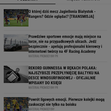
O której dziś mecz Jagiellonia Białystok -
Rangers? Gdzie oglądać? [TRANSMISJA]
Prawdziwe sportowe emocje mają miejsce na
torze, nie na przypadkowych ulicach. Jedź
bezpiecznie - apelują profesjonalni kierowcy i
internetowi twórcy na 4F Racing Academy
MATERIAŁ PROMOCYJNY PR
REKORD GUINNESSA W RĘKACH POLAKA:
NAJSZYBSZE PRZEPŁYNIĘCIĘ BAŁTYKU NA
DESCE WINDSURFINGOWEJ - OFICJALNIE
WPISANY DO KSIĘGI
MATERIAŁ PROMOCYJNY PR
Powrót ligowych emocji. Pierwsze kolejki mogą
zaskoczyć nie tylko na boisku
MATERIAŁ PROMOCYJNY