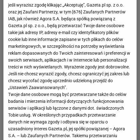
Europy. Gdzie przechodził testy we Włoszech i w Lechu
jeśli wyrazisz zgodę klikając „Akceptuję”, Gazeta.pl sp. z o.o.
Poznań, ale ostatecznie związał się z Jagiellonią
oraz jej Zaufani Partnerzy, w tym [
676
] Zaufanych Partnerów
Białystok. W Polsce spędził cztery lata i otrzymał nawet
IAB, jak również Agora S.A. będąca spółką powiązaną z
Gazeta.pl sp. z o.o., będą przetwarzać Twoje dane osobowe
obywatelstwo. W barwach Jagiellonii rozegrał prawie sto
takie jak adresy IP, adresy e-mail czy identyfikatory plików
meczów i stał się solidnym ligowcem. Dzięki czemu
cookie lub inne informacje zapisane w tych plikach do celów
zapracował na transfer do Włoch. Najpierw związał się z
marketingowych, w szczególności na potrzeby wyświetlania
Padovą, potem z Modeną, ale od 2016 roku gra w Serie A
reklam dopasowanych do Twoich zainteresowań i preferencji w
w Palermo.
swoich serwisach, aplikacjach i w Internecie lub personalizacji
treści w nich wyświetlanych. Wyrażenie zgody jest dobrowolne.
Reprezentacja
Jeśli nie chcesz wyrazić zgody, chcesz ograniczyć jej zakres lub
chcesz wycofać zgodę uprzednio udzieloną przejdź do
W 2010 roku, jeszcze przed otrzymaniem polskiego
„Ustawień Zaawansowanych”.
obywatelstwa, Cionek wyraził chęć gry w reprezentacji
Twoje dane osobowe mogą być przetwarzane także do celów
Polski. Jednak swoje pierwsze powołanie otrzymał 6
badania i mierzenia informacji dotyczących funkcjonowania
serwisów i aplikacji lub łączone z danymi dot. świadczonych
maja 2014 roku, a już tydzień później selekcjoner Adam
Tobie usług. W określonych przypadkach przetwarzanie
Nawałka dał mu zadebiutować w zremisowanym 0:0
danych nie wymaga zgody i odbywa się w oparciu o
towarzyskim spotkaniu z Niemcami.
uzasadniony interes Gazeta.pl, jej spółki powiązanej – Agora
Pod koniec maja 2016 roku znalazł się w 23-osobowej
S.A. – lub Zaufanych Partnerów. Takiemu przetwarzaniu