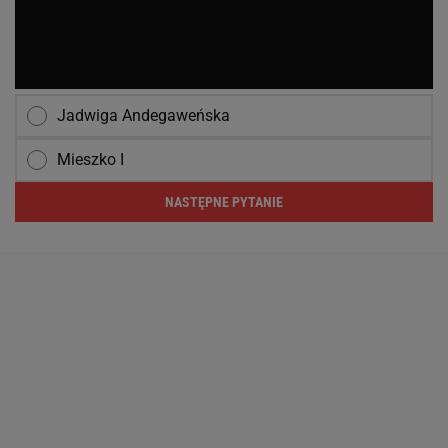
Jadwiga Andegaweńska
Mieszko I
NASTĘPNE PYTANIE