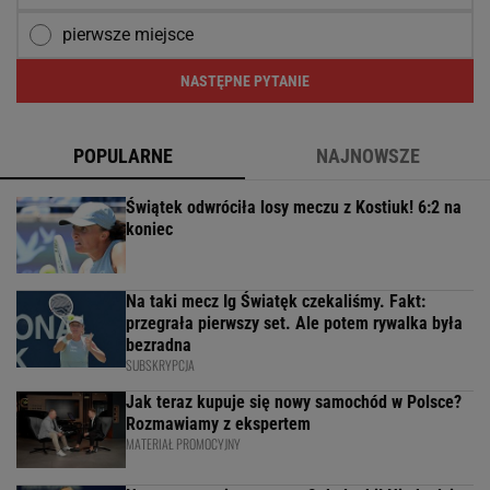
pierwsze miejsce
NASTĘPNE PYTANIE
POPULARNE
NAJNOWSZE
Świątek odwróciła losy meczu z Kostiuk! 6:2 na
koniec
Na taki mecz Ig Światęk czekaliśmy. Fakt:
przegrała pierwszy set. Ale potem rywalka była
bezradna
SUBSKRYPCJA
Jak teraz kupuje się nowy samochód w Polsce?
Rozmawiamy z ekspertem
MATERIAŁ PROMOCYJNY