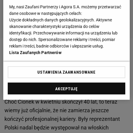
My, nasi Zaufani Partnerzy i Agora S.A. możemy przetwarzać
dane osobowe w następujących celach:
Użycie dokładnych danych geolokalizacyjnych. Aktywne
skanowanie charakterystyki urządzenia do celów
identyfikacji. Przechowywanie informacji na urządzeniu lub
dostęp do nich. Spersonalizowane reklamy i treści, pomiar
reklam i treści, badnie odbiorców i ulepszanie usług.
Zobacz wideo
Kibice dali sygnał reprezentacji
Lista Zaufanych Partnerów
Urbana. Wardzichowski: W 80. minucie wychodzili ze
stadionu...
USTAWIENIA ZAAWANSOWANE
Cionek pozostanie zawodnikiem Cavese
AKCEPTUJĘ
Choć Cionek w kwietniu skończył 40 lat, to teraz
wiemy już oficjalnie, że nie zamierza jeszcze
kończyć profesjonalnej kariery. Były reprezentant
Polski nadal będzie występował na włoskich