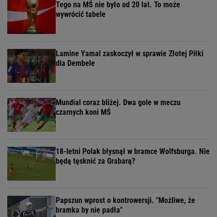
Tego na MŚ nie było od 20 lat. To może
wywrócić tabele
Lamine Yamal zaskoczył w sprawie Złotej Piłki
dla Dembele
Mundial coraz bliżej. Dwa gole w meczu
czarnych koni MŚ
18-letni Polak błysnął w bramce Wolfsburga. Nie
będą tęsknić za Grabarą?
Papszun wprost o kontrowersji. "Możliwe, że
bramka by nie padła"