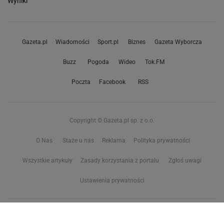
Wyniki
Gazeta.pl
Wiadomości
Sport.pl
Biznes
Gazeta Wyborcza
Buzz
Pogoda
Wideo
Tok.FM
Poczta
Facebook
RSS
Copyright © Gazeta.pl sp. z o.o.
O Nas
Staże u nas
Reklama
Polityka prywatności
Wszystkie artykuły
Zasady korzystania z portalu
Zgłoś uwagi
Ustawienia prywatności
Właściciel niniejszego serwisu nie wyraża zgody na zwielokrotnianie ani inne
korzystanie z utworów rozpowszechnionych w tym serwisie, w celu