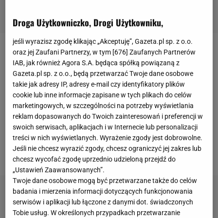
Droga Użytkowniczko, Drogi Użytkowniku,
jeśli wyrazisz zgodę klikając „Akceptuję”, Gazeta.pl sp. z o.o.
oraz jej Zaufani Partnerzy, w tym [
676
] Zaufanych Partnerów
Thiago Cionek zanotował w trakcie kariery 21
IAB, jak również Agora S.A. będąca spółką powiązaną z
występów w
reprezentacji Polski
. Obywatelstwo
Gazeta.pl sp. z o.o., będą przetwarzać Twoje dane osobowe
naszego kraju otrzymał w 2011 roku, a trzy lata
takie jak adresy IP, adresy e-mail czy identyfikatory plików
cookie lub inne informacje zapisane w tych plikach do celów
później zadebiutował w
kadrze
. Był powoływany na
marketingowych, w szczególności na potrzeby wyświetlania
Euro
2016 i mistrzostwa świata 2018. Kiedy jeszcze
reklam dopasowanych do Twoich zainteresowań i preferencji w
bronił barw
Jagiellonii Białystok
(lata 2008-2012), to
swoich serwisach, aplikacjach i w Internecie lub personalizacji
treści w nich wyświetlanych. Wyrażenie zgody jest dobrowolne.
zdobył z nią dwa trofea - Puchar Polski oraz
Jeśli nie chcesz wyrazić zgody, chcesz ograniczyć jej zakres lub
superpuchar.
chcesz wycofać zgodę uprzednio udzieloną przejdź do
„Ustawień Zaawansowanych”.
Twoje dane osobowe mogą być przetwarzane także do celów
badania i mierzenia informacji dotyczących funkcjonowania
serwisów i aplikacji lub łączone z danymi dot. świadczonych
Tobie usług. W określonych przypadkach przetwarzanie