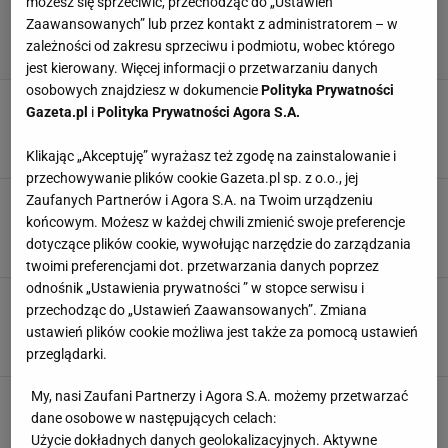
możesz się sprzeciwić, przechodząc do „Ustawień
Zaawansowanych” lub przez kontakt z administratorem – w
zależności od zakresu sprzeciwu i podmiotu, wobec którego
jest kierowany. Więcej informacji o przetwarzaniu danych
osobowych znajdziesz w dokumencie
Polityka Prywatności
Kuriozalny pomysł PZPN. Rutkowski
Gazeta.pl
i
Polityka Prywatności Agora S.A.
powiedział, co o tym myśli
19 MAJA 2026, 12:17
Paweł Matys,
Klikając „Akceptuję” wyrażasz też zgodę na zainstalowanie i
przechowywanie plików cookie Gazeta.pl sp. z o.o., jej
Z Poznania płyną sensacyjne doniesienia o
Zaufanych Partnerów i Agora S.A. na Twoim urządzeniu
Macieju Skorży!
końcowym. Możesz w każdej chwili zmienić swoje preferencje
dotyczące plików cookie, wywołując narzędzie do zarządzania
29 MAJA 2024, 14:13
Hubert Rybkowski,
twoimi preferencjami dot. przetwarzania danych poprzez
odnośnik „Ustawienia prywatności ” w stopce serwisu i
Nie tylko Rumak. Kibice Lecha mają go dość.
przechodząc do „Ustawień Zaawansowanych”. Zmiana
"Won nieudaczniku"
ustawień plików cookie możliwa jest także za pomocą ustawień
SUBSKRYPCJA
przeglądarki.
My, nasi Zaufani Partnerzy i Agora S.A. możemy przetwarzać
Lech wywiesił białą flagę. Wcale nie chodzi o
zwolnienie Rumaka. Przerażające
dane osobowe w następujących celach:
Użycie dokładnych danych geolokalizacyjnych. Aktywne