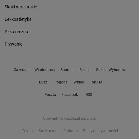
Skoki narciarskie
Lekkoatletyka
Piłka ręczna
Pływanie
Gazeta.pl
Wiadomości
Sport.pl
Biznes
Gazeta Wyborcza
Buzz
Pogoda
Wideo
Tok.FM
Poczta
Facebook
RSS
Copyright © Gazeta.pl sp. z o.o.
O Nas
Staże u nas
Reklama
Polityka prywatności