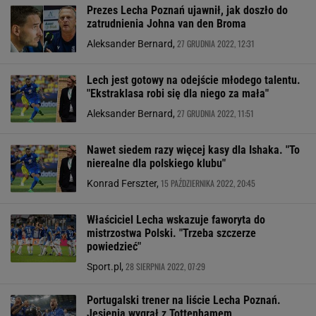
Prezes Lecha Poznań ujawnił, jak doszło do
zatrudnienia Johna van den Broma
27 GRUDNIA 2022, 12:31
Aleksander Bernard,
Lech jest gotowy na odejście młodego talentu.
"Ekstraklasa robi się dla niego za mała"
27 GRUDNIA 2022, 11:51
Aleksander Bernard,
Nawet siedem razy więcej kasy dla Ishaka. "To
nierealne dla polskiego klubu"
15 PAŹDZIERNIKA 2022, 20:45
Konrad Ferszter,
Właściciel Lecha wskazuje faworyta do
mistrzostwa Polski. "Trzeba szczerze
powiedzieć"
28 SIERPNIA 2022, 07:29
Sport.pl,
Portugalski trener na liście Lecha Poznań.
Jesienią wygrał z Tottenhamem