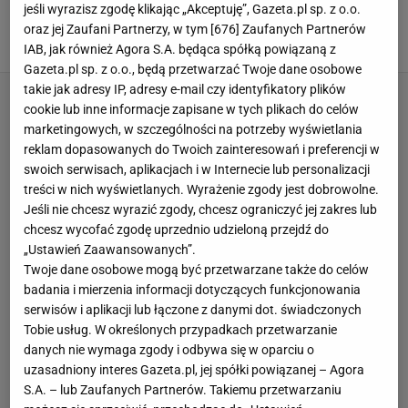
Piotr Rutkowski się nie poddał. I
jeśli wyrazisz zgodę klikając „Akceptuję”, Gazeta.pl sp. z o.o.
bardzo dobrze
oraz jej Zaufani Partnerzy, w tym [
676
] Zaufanych Partnerów
IAB, jak również Agora S.A. będąca spółką powiązaną z
SUBSKRYPCJA
Gazeta.pl sp. z o.o., będą przetwarzać Twoje dane osobowe
takie jak adresy IP, adresy e-mail czy identyfikatory plików
cookie lub inne informacje zapisane w tych plikach do celów
marketingowych, w szczególności na potrzeby wyświetlania
reklam dopasowanych do Twoich zainteresowań i preferencji w
swoich serwisach, aplikacjach i w Internecie lub personalizacji
treści w nich wyświetlanych. Wyrażenie zgody jest dobrowolne.
Jeśli nie chcesz wyrazić zgody, chcesz ograniczyć jej zakres lub
chcesz wycofać zgodę uprzednio udzieloną przejdź do
„Ustawień Zaawansowanych”.
Twoje dane osobowe mogą być przetwarzane także do celów
badania i mierzenia informacji dotyczących funkcjonowania
serwisów i aplikacji lub łączone z danymi dot. świadczonych
Tobie usług. W określonych przypadkach przetwarzanie
danych nie wymaga zgody i odbywa się w oparciu o
uzasadniony interes Gazeta.pl, jej spółki powiązanej – Agora
S.A. – lub Zaufanych Partnerów. Takiemu przetwarzaniu