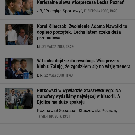
Kuriozalne słowa wiceprezesa Lecha Poznań
17 SIERPNIA 2020, 19:20
JB, "Przegląd Sportowy",
Karol Klimczak: Zwolnienie Adama Nawałki to
dopiero początek. Lecha latem czeka duża
przebudowa
31 MARCA 2019, 22:39
kf,
W Lechu dojdzie do rewolucji. Wiceprezes
klubu: Żałuję, że zgodziłem się na wizję trenera
22 MAJA 2018, 11:40
BR,
Rutkowski w wywiadzie Staszewskiego: Na
transfery wydaliśmy najwięcej w historii. A
Bjelica ma dużo spokoju
Rozmawiał Sebastian Staszewski, Poznań,
14 SIERPNIA 2017, 19:31