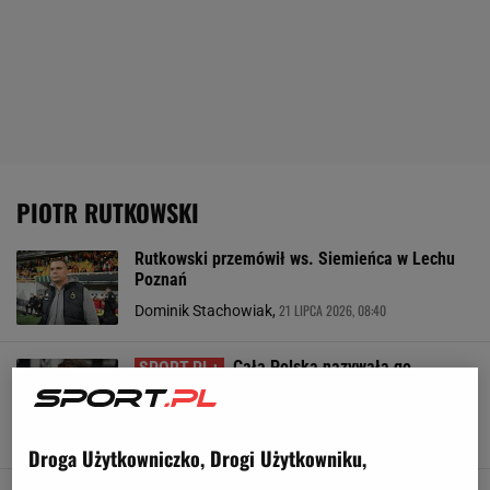
PIOTR RUTKOWSKI
Rutkowski przemówił ws. Siemieńca w Lechu
Poznań
21 LIPCA 2026, 08:40
Dominik Stachowiak,
Cała Polska nazywała go
przegrywem. Teraz jest na szczycie. "Wciąż
mamy blizny"
SUBSKRYPCJA
Droga Użytkowniczko, Drogi Użytkowniku,