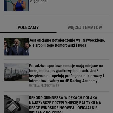
"Sięga dna"
POLECAMY
WIĘCEJ TEMATÓW
Jest oficjalne potwierdzenie ws. Nawrockiego.
Nie zrobili tego Komorowski i Duda
Prawdziwe sportowe emocje mają miejsce na
torze, nie na przypadkowych ulicach. Jedź
bezpiecznie - apelują profesjonalni kierowcy i
internetowi twórcy na 4F Racing Academy
MATERIAŁ PROMOCYJNY PR
REKORD GUINNESSA W RĘKACH POLAKA:
NAJSZYBSZE PRZEPŁYNIĘCIĘ BAŁTYKU NA
DESCE WINDSURFINGOWEJ - OFICJALNIE
WPISANY DO KSIĘGI