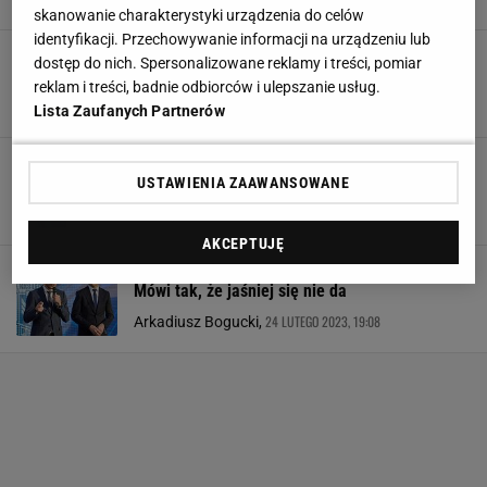
SUBSKRYPCJA
skanowanie charakterystyki urządzenia do celów
identyfikacji. Przechowywanie informacji na urządzeniu lub
Prezes Lecha wymownie o przyszłości gwiazdy.
dostęp do nich. Spersonalizowane reklamy i treści, pomiar
"Wariat, który da 20 mln euro"
reklam i treści, badnie odbiorców i ulepszanie usług.
21 LIPCA 2023, 14:35
Marcin Jaz,
Lista Zaufanych Partnerów
Lech ma żal do UEFA. Poczuli się oszukani.
Szczególnie to "Kolejorz" uznał za skandal
USTAWIENIA ZAAWANSOWANE
24 KWIETNIA 2023, 16:33
Błażej Winter,
AKCEPTUJĘ
Prezes Lecha zareagował na losowanie LKE.
Mówi tak, że jaśniej się nie da
24 LUTEGO 2023, 19:08
Arkadiusz Bogucki,