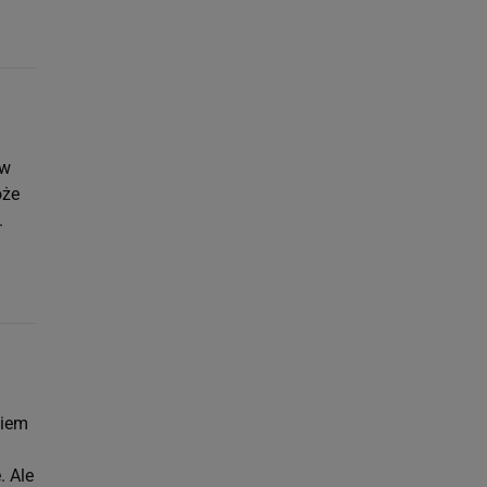
 w
oże
.
kiem
. Ale