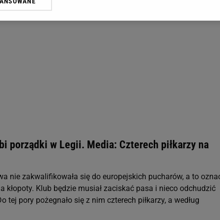
WANSOWANE
żasz też zgodę na zainstalowanie i przechowywanie plików cookie Gazeta.p
gora S.A. na Twoim urządzeniu końcowym. Możesz w każdej chwili zmien
 wywołując narzędzie do zarządzania twoimi preferencjami dot. przetw
ywatności ” w stopce serwisu i przechodząc do „Ustawień Zaawansowan
st także za pomocą ustawień przeglądarki.
rzy i Agora S.A. możemy przetwarzać dane osobowe w następujących cel
 geolokalizacyjnych. Aktywne skanowanie charakterystyki urządzenia do
 na urządzeniu lub dostęp do nich. Spersonalizowane reklamy i treści, p
zanie usług.
Lista Zaufanych Partnerów
i porządki w Legii. Media: Czterech piłkarzy na
a nie zakwalifikowała się do europejskich pucharów, a to ozna
ada kłopoty. Klub będzie musiał zaciskać pasa i nieco odchudzić
o tej pory pożegnało się z nim czterech piłkarzy, a według