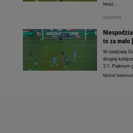
teraz...
SUBSKRYPCJA
Niespodzia
to za mało
W niedzielę Ś
drugiej kolejc
2:1. Pięknym 
Michał Salamuc