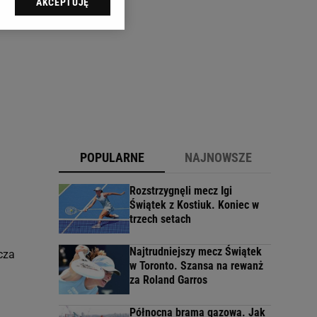
AKCEPTUJĘ
l sp. z o.o., jej
ić swoje preferencje
arzania danych poprzez
ych”. Zmiana ustawień
ach:
 celów identyfikacji.
omiar reklam i treści,
POPULARNE
NAJNOWSZE
Rozstrzygnęli mecz Igi
Świątek z Kostiuk. Koniec w
trzech setach
Najtrudniejszy mecz Świątek
cza
w Toronto. Szansa na rewanż
za Roland Garros
Północna brama gazowa. Jak