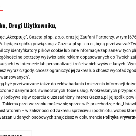
ko, Drogi Użytkowniku,
jąc „Akceptuję”, Gazeta.pl sp. z o.o. oraz jej Zaufani Partnerzy, w tym [
67
.A. będąca spółką powiązaną z Gazeta.pl sp. z o.o., będą przetwarzać T
ail czy identyfikatory plików cookie lub inne informacje zapisane w tych p
gólności na potrzeby wyświetlania reklam dopasowanych do Twoich zain
acjach i w Internecie lub personalizacji treści w nich wyświetlanych. Wyr
cesz wyrazić zgody, chcesz ograniczyć jej zakres lub chcesz wycofać zgo
aawansowanych”.
 być przetwarzane także do celów badania i mierzenia informacji dot
 łączone z danymi dot. świadczonych Tobie usług. W określonych przypad
i odbywa się w oparciu o uzasadniony interes Gazeta.pl, jej spółki powi
. Takiemu przetwarzaniu możesz się sprzeciwić, przechodząc do „Ust
nistratorem – w zależności od zakresu sprzeciwu i podmiotu, wobec które
etwarzaniu danych osobowych znajdziesz w dokumencie
Polityka Prywatn