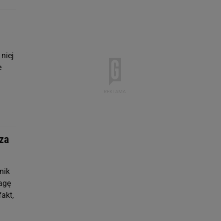
niej
e
 za
nik
wagę
fakt,