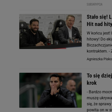
SUBSKRYPCJA
Stało się! 
Hit nad hity
W końcu jest! 
hitowy! Do ek
Biczachczjani
kontraktem. - 
Agnieszka Pisko
To się dzie
krok
- Bardzo mocn
muszę ukrywać
się, że spraw
powita on w s