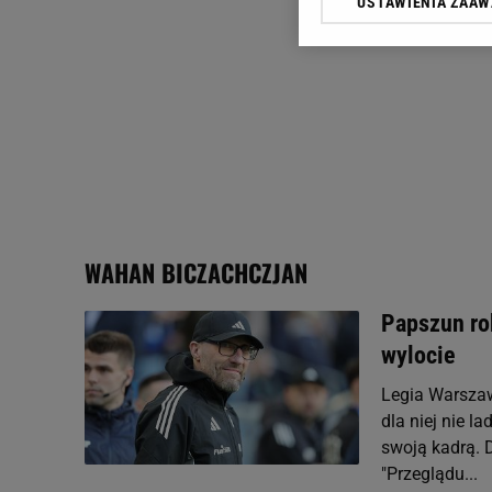
USTAWIENIA ZAA
Klikając „Akceptuję” wyra
Zaufanych Partnerów i A
dotyczące plików cookie,
odnośnik „Ustawienia pr
plików cookie możliwa je
My, nasi Zaufani Partne
Użycie dokładnych danych
Przechowywanie informacji
badnie odbiorców i uleps
WAHAN BICZACHCZJAN
Papszun rob
wylocie
Legia Warszaw
dla niej nie l
swoją kadrą. D
"Przeglądu...