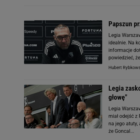
Papszun prz
Legia Warszaw
idealnie. Na 
informacje do
powiedzieć, że.
Hubert Rybkows
Legia zasko
głowę"
Legia Warszaw
miał odejść z
na jego atuty,
że Goncal...