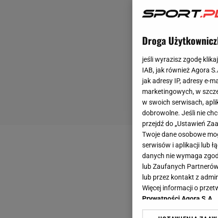
Droga Użytkownicz
jeśli wyrazisz zgodę klika
IAB, jak również Agora S
jak adresy IP, adresy e-m
marketingowych, w szcze
w swoich serwisach, aplik
dobrowolne. Jeśli nie ch
przejdź do „Ustawień Z
Twoje dane osobowe mogą
serwisów i aplikacji lub
danych nie wymaga zgody 
lub Zaufanych Partnerów
lub przez kontakt z admi
Więcej informacji o prz
Prywatności Agora S.A.