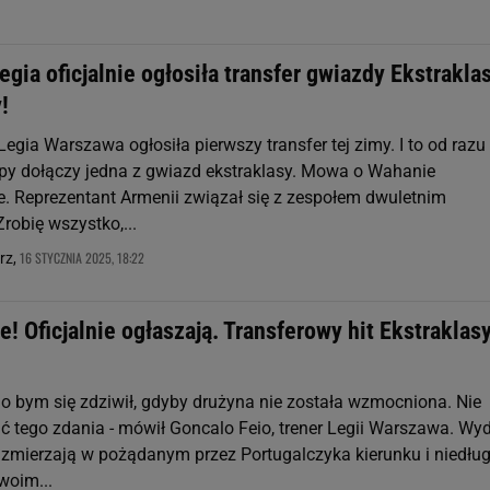
Legia oficjalnie ogłosiła transfer gwiazdy Ekstraklas
!
Legia Warszawa ogłosiła pierwszy transfer tej zimy. I to od razu
ipy dołączy jedna z gwiazd ekstraklasy. Mowa o Wahanie
e. Reprezentant Armenii związał się z zespołem dwuletnim
Zrobię wszystko,...
16 STYCZNIA 2025, 18:22
rz,
je! Oficjalnie ogłaszają. Transferowy hit Ekstraklas
o bym się zdziwił, gdyby drużyna nie została wzmocniona. Nie
 tego zdania - mówił Goncalo Feio, trener Legii Warszawa. Wy
y zmierzają w pożądanym przez Portugalczyka kierunku i niedłu
woim...