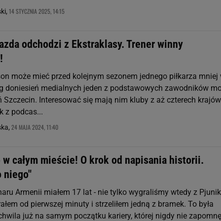
14 STYCZNIA 2025, 14:15
ki,
azda odchodzi z Ekstraklasy. Trener winny
!
on może mieć przed kolejnym sezonem jednego piłkarza mniej
ug doniesień medialnych jeden z podstawowych zawodników m
 Szczecin. Interesować się mają nim kluby z aż czterech krajów
k z podcas...
24 MAJA 2024, 11:40
ska,
w całym mieście! O krok od napisania historii.
 niego"
haru Armenii miałem 17 lat - nie tylko wygraliśmy wtedy z Pjuni
grałem od pierwszej minuty i strzeliłem jedną z bramek. To była
chwila już na samym początku kariery, której nigdy nie zapomnę