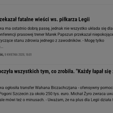
ekazał fatalne wieści ws. piłkarza Legii
a ma ostatnio dobrą passę, jednak nie wszystko układa się dla 
konferencji prasowej trener Marek Papszun przekazał niepokojąc
tyczące stanu zdrowia jednego z zawodników. - Mogę tylko
..
9 KWIETNIA 2026, 16:01
ki,
czyła wszystkich tym, co zrobiła. "Każdy łapał się
a ogłosiła transfer Wahana Biczachczjana - ofensywny pomoc
 Pogoni Szczecin za około 250 tys. euro. Michał Żyro zwraca u
 ale mówi też o minusach. - Uważam, że na plus dla Legii działa 