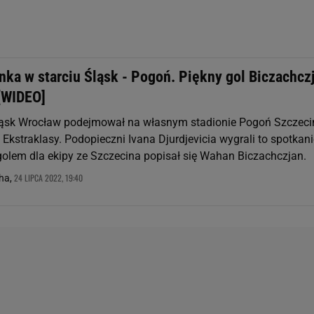
nka w starciu Śląsk - Pogoń. Piękny gol Biczachcz
 [WIDEO]
ląsk Wrocław podejmował na własnym stadionie Pogoń Szczeci
e Ekstraklasy. Podopieczni Ivana Djurdjevicia wygrali to spotkan
golem dla ekipy ze Szczecina popisał się Wahan Biczachczjan.
24 LIPCA 2022, 19:40
ha,