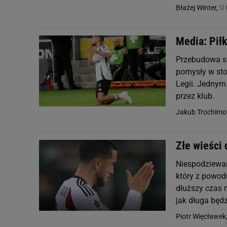
17
Błażej Winter,
Media: Piłk
Przebudowa s
pomysły w stoł
Legii. Jednym
przez klub.
Jakub Trochimo
Złe wieści 
Niespodziewan
który z powod
dłuższy czas 
jak długa będzi
Piotr Więcławek