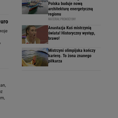
Polska buduje nową
architekturę energetyczną
regionu
MATERIAŁ PROMOCYJNY
euro
Anastazja Kuś mistrzynią
woje
świata! Historyczny występ,
brawo!
y
Mistrzyni olimpijska kończy
karierę. To żona znanego
piłkarza
an,
ez
ym,