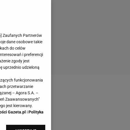
6
] Zaufanych Partnerów
woje dane osobowe takie
likach do celów
teresowań i preferencji
ażenie zgody jest
dę uprzednio udzieloną
yczących funkcjonowania
kach przetwarzanie
ązanej – Agora S.A. –
awień Zaawansowanych”
go jest kierowany.
ości Gazeta.pl
i
Polityka