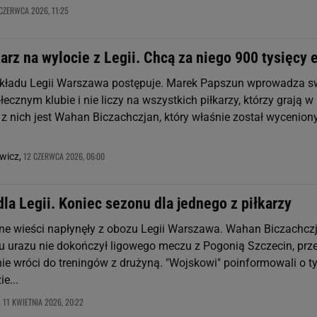
 CZERWCA 2026, 11:25
arz na wylocie z Legii. Chcą za niego 900 tysięcy 
kładu Legii Warszawa postępuje. Marek Papszun wprowadza s
ecznym klubie i nie liczy na wszystkich piłkarzy, którzy grają w
 z nich jest Wahan Biczachczjan, który właśnie został wycenion
12 CZERWCA 2026, 06:00
wicz,
dla Legii. Koniec sezonu dla jednego z piłkarzy
e wieści napłynęły z obozu Legii Warszawa. Wahan Biczachczj
u urazu nie dokończył ligowego meczu z Pogonią Szczecin, prz
nie wróci do treningów z drużyną. "Wojskowi" poinformowali o t
e...
11 KWIETNIA 2026, 20:22
,