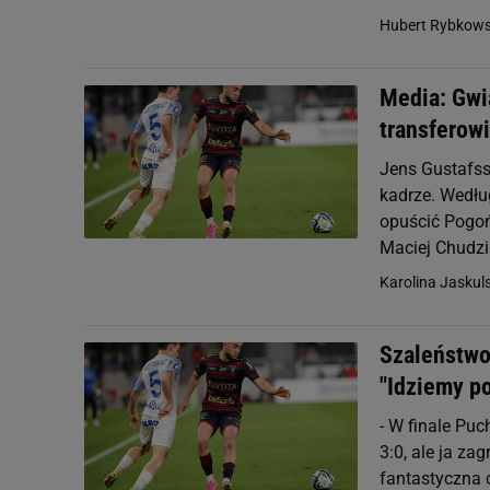
Hubert Rybkows
Media: Gwi
transferowi
Jens Gustafss
kadrze. Wedł
opuścić Pogoń
Maciej Chudzi
Karolina Jaskul
Szaleństwo 
"Idziemy po
- W finale Puc
3:0, ale ja za
fantastyczna 