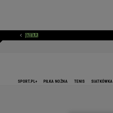
WIADOMOŚCI
NEXT
SPORT
PLOTEK
D
SPORT.PL+
PIŁKA NOŻNA
TENIS
SIATKÓWKA