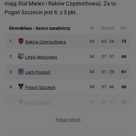
mają Stal Mielec i Raków Częstochowa). Za to
Pogoń Szczecin jest 8. z 3 pkt.
Ekstraklasa
-
Sezon zasadniczy
M
Bramki
Pkt
1
34
63 : 24
75
Raków Częstochowa
2
34
57 : 37
66
Legia Warszawa
3
34
51 : 29
61
Lech Poznań
4
34
57 : 46
60
Pogoń Szczecin
5
34
40 : 31
53
Piast Gliwice
Pokaż więcej