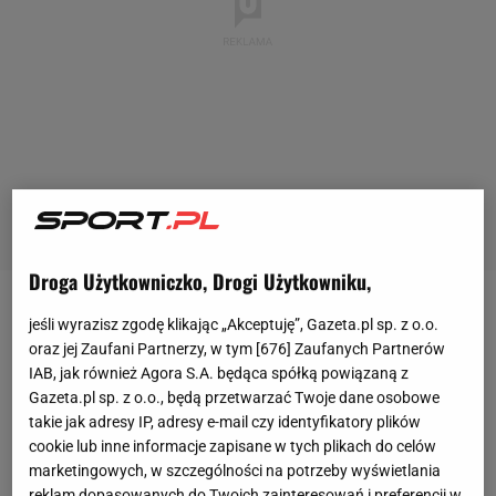
Droga Użytkowniczko, Drogi Użytkowniku,
Pogoń Szczecin w odróżnieniu od innych
polskich
jeśli wyrazisz zgodę klikając „Akceptuję”, Gazeta.pl sp. z o.o.
oraz jej Zaufani Partnerzy, w tym [
676
] Zaufanych Partnerów
klubów grających w europejskich pucharach nie
IAB, jak również Agora S.A. będąca spółką powiązaną z
zdecydowała się przekładać
meczu
w drugiej
Gazeta.pl sp. z o.o., będą przetwarzać Twoje dane osobowe
kolejce
Ekstraklasy
. W związku z tym podopieczni
takie jak adresy IP, adresy e-mail czy identyfikatory plików
Gustafssona wyruszyli do Wrocławia, gdzie zmierzyli
cookie lub inne informacje zapisane w tych plikach do celów
marketingowych, w szczególności na potrzeby wyświetlania
się ze Śląskiem.
reklam dopasowanych do Twoich zainteresowań i preferencji w