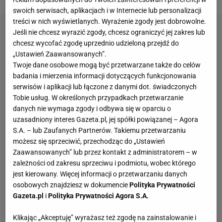
swoich serwisach, aplikacjach i w Internecie lub personalizacji
treści w nich wyświetlanych. Wyrażenie zgody jest dobrowolne.
Jeśli nie chcesz wyrazić zgody, chcesz ograniczyć jej zakres lub
chcesz wycofać zgodę uprzednio udzieloną przejdź do
„Ustawień Zaawansowanych”.
Twoje dane osobowe mogą być przetwarzane także do celów
badania i mierzenia informacji dotyczących funkcjonowania
serwisów i aplikacji lub łączone z danymi dot. świadczonych
Tobie usług. W określonych przypadkach przetwarzanie
danych nie wymaga zgody i odbywa się w oparciu o
uzasadniony interes Gazeta.pl, jej spółki powiązanej – Agora
S.A. – lub Zaufanych Partnerów. Takiemu przetwarzaniu
możesz się sprzeciwić, przechodząc do „Ustawień
Zaawansowanych” lub przez kontakt z administratorem – w
zależności od zakresu sprzeciwu i podmiotu, wobec którego
jest kierowany. Więcej informacji o przetwarzaniu danych
osobowych znajdziesz w dokumencie
Polityka Prywatności
Gazeta.pl
i
Polityka Prywatności Agora S.A.
Klikając „Akceptuję” wyrażasz też zgodę na zainstalowanie i