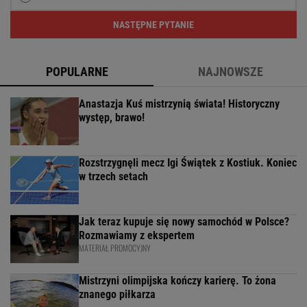
NASTĘPNE PYTANIE
POPULARNE
NAJNOWSZE
Anastazja Kuś mistrzynią świata! Historyczny
występ, brawo!
Rozstrzygnęli mecz Igi Świątek z Kostiuk. Koniec
w trzech setach
Jak teraz kupuje się nowy samochód w Polsce?
Rozmawiamy z ekspertem
MATERIAŁ PROMOCYJNY
Mistrzyni olimpijska kończy karierę. To żona
znanego piłkarza