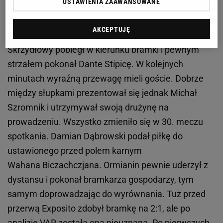
USTAWIENIA ZAAWANSOWANE
Wrocławia. Już w czwartej minucie meczu Erik
Exposito ruszył z kontratakiem i podał piłkę do
AKCEPTUJĘ
dobrze ustawionego Dennisa Jastrzembskiego.
Skrzydłowy pobiegł w kierunku bramki i pewnym
strzałem pokonał Dante Stipicę. W kolejnych
minutach wyraźną przewagę mieli goście. Dobrze
między słupkami prezentował się jednak Michał
Szromnik i utrzymywał swoją drużynę na
prowadzeniu. Wszystko zmieniło się w 30. meczu
spotkania. Damian Dąbrowski podał piłkę do
ustawionego przed polem karnym
Wahana Biczachczjana
. Ormianin pewnie uderzył z
dystansu i pokonał bramkarza gospodarzy, tym
samym doprowadzając do wyrównania. Tuż przed
przerwą Exposito zdobył bramkę na 2:1, ale po
analizie
VAR
została ona nieuznana. Po pierwszych