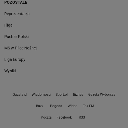
POZOSTAŁE
Reprezentacja
I liga
Puchar Polski
MŚ w Piłce Nożnej
Liga Europy
Wyniki
Gazeta.pl
Wiadomości
Sport.pl
Biznes
Gazeta Wyborcza
Buzz
Pogoda
Wideo
Tok.FM
Poczta
Facebook
RSS