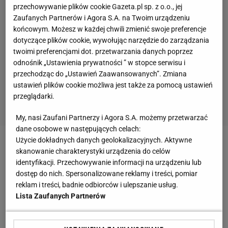
przechowywanie plików cookie Gazeta.pl sp. z o.o., jej
Zaufanych Partnerów i Agora S.A. na Twoim urządzeniu
końcowym. Możesz w każdej chwili zmienić swoje preferencje
dotyczące plików cookie, wywołując narzędzie do zarządzania
twoimi preferencjami dot. przetwarzania danych poprzez
odnośnik „Ustawienia prywatności ” w stopce serwisu i
przechodząc do „Ustawień Zaawansowanych”. Zmiana
ustawień plików cookie możliwa jest także za pomocą ustawień
przeglądarki.
My, nasi Zaufani Partnerzy i Agora S.A. możemy przetwarzać
dane osobowe w następujących celach:
Użycie dokładnych danych geolokalizacyjnych. Aktywne
Zobacz wideo
Kosowski aż podrapał się po brodzie.
skanowanie charakterystyki urządzenia do celów
Jednoznacznie o karierze Boruca
identyfikacji. Przechowywanie informacji na urządzeniu lub
dostęp do nich. Spersonalizowane reklamy i treści, pomiar
reklam i treści, badnie odbiorców i ulepszanie usług.
Śląsk wygrywa z Pogonią. Piękny gol Biczachczjana
Lista Zaufanych Partnerów
Spotkanie w lepszy sposób rozpoczęli zawodnicy z