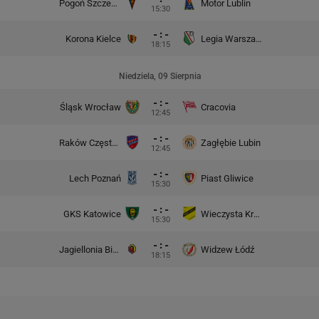
Pogoń Szczecin
Motor Lublin
15:30
- : -
Korona Kielce
Legia Warszawa
18:15
Niedziela, 09 Sierpnia
- : -
Śląsk Wrocław
Cracovia
12:45
- : -
Raków Częstochowa
Zagłębie Lubin
12:45
- : -
Lech Poznań
Piast Gliwice
15:30
- : -
GKS Katowice
Wieczysta Kraków
15:30
- : -
Jagiellonia Białystok
Widzew Łódź
18:15