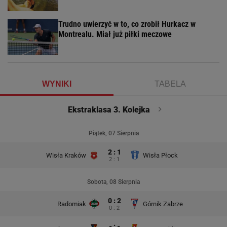
Trudno uwierzyć w to, co zrobił Hurkacz w
Montrealu. Miał już piłki meczowe
WYNIKI
TABELA
Ekstraklasa 3. Kolejka
Piątek, 07 Sierpnia
2 : 1
Wisła Kraków
Wisła Płock
2 : 1
Sobota, 08 Sierpnia
0 : 2
Radomiak
Górnik Zabrze
0 : 2
- : -