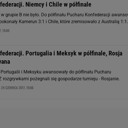
ederacji. Niemcy i Chile w półfinale
 w grupie B nie było. Do półfinału Pucharu Konfederacji awans
pokonały Kamerun 3:1 i Chile, które zremisowało z Australią 1:1.
, 19:06
ederacji. Portugalia i Meksyk w półfinale, Rosja
wana
 Portugalii i Meksyku awansowały do półfinału Pucharu
Z rozgrywkami pożegnali się gospodarze turnieju - Rosjanie.
24 CZERWCA 2017, 19:06
,