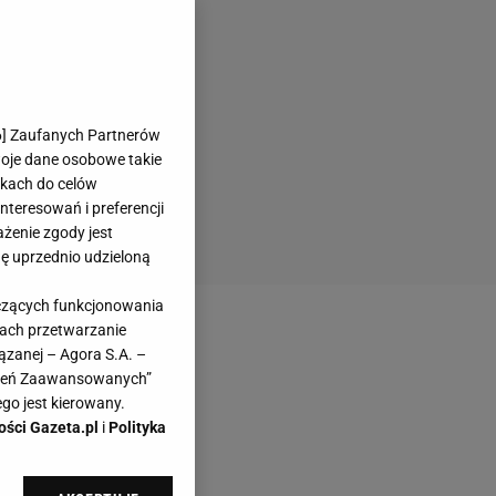
6
] Zaufanych Partnerów
woje dane osobowe takie
likach do celów
teresowań i preferencji
ażenie zgody jest
dę uprzednio udzieloną
yczących funkcjonowania
kach przetwarzanie
ązanej – Agora S.A. –
awień Zaawansowanych”
go jest kierowany.
ości Gazeta.pl
i
Polityka