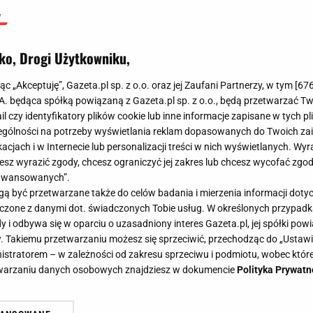
ko, Drogi Użytkowniku,
jąc „Akceptuję”, Gazeta.pl sp. z o.o. oraz jej Zaufani Partnerzy, w tym [
67
.A. będąca spółką powiązaną z Gazeta.pl sp. z o.o., będą przetwarzać T
ail czy identyfikatory plików cookie lub inne informacje zapisane w tych p
gólności na potrzeby wyświetlania reklam dopasowanych do Twoich zain
acjach i w Internecie lub personalizacji treści w nich wyświetlanych. Wyr
cesz wyrazić zgody, chcesz ograniczyć jej zakres lub chcesz wycofać zgo
aawansowanych”.
 być przetwarzane także do celów badania i mierzenia informacji dot
 łączone z danymi dot. świadczonych Tobie usług. W określonych przypad
i odbywa się w oparciu o uzasadniony interes Gazeta.pl, jej spółki powi
. Takiemu przetwarzaniu możesz się sprzeciwić, przechodząc do „Ust
nistratorem – w zależności od zakresu sprzeciwu i podmiotu, wobec które
etwarzaniu danych osobowych znajdziesz w dokumencie
Polityka Prywatn