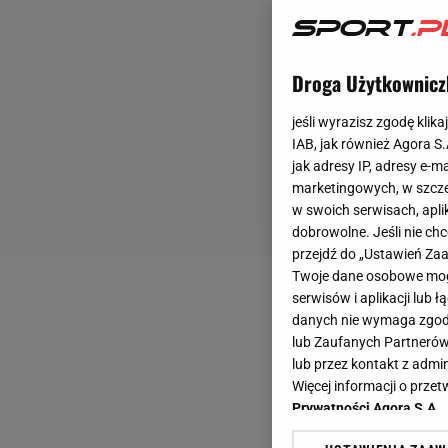
Droga Użytkownicz
jeśli wyrazisz zgodę klika
IAB, jak również Agora S
jak adresy IP, adresy e-m
marketingowych, w szcze
w swoich serwisach, aplik
dobrowolne. Jeśli nie ch
przejdź do „Ustawień Z
Twoje dane osobowe mogą
serwisów i aplikacji lub
danych nie wymaga zgody 
lub Zaufanych Partnerów
lub przez kontakt z admi
Więcej informacji o prz
Prywatności Agora S.A.