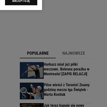
AKCEPTUJĘ
l sp. z o.o., jej
ić swoje preferencje
arzania danych poprzez
ych”. Zmiana ustawień
ach:
 celów identyfikacji.
omiar reklam i treści,
POPULARNE
NAJNOWSZE
Hurkacz miał już piłki
meczowe. Bolesna porażka w
Montrealu! [ZAPIS RELACJI]
Pilne wieści z Toronto! Znamy
godzinę meczu Iga Świątek -
Marta Kostiuk
Jak teraz kupuje się nowy