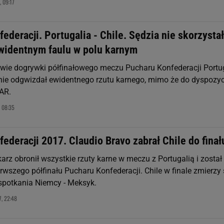
 09:17
ederacji. Portugalia - Chile. Sędzia nie skorzystał
widentnym faulu w polu karnym
owie dogrywki półfinałowego meczu Pucharu Konfederacji Portu
a nie odgwizdał ewidentnego rzutu karnego, mimo że do dyspozyc
AR.
 08:35
ederacji 2017. Claudio Bravo zabrał Chile do finał
karz obronił wszystkie rzuty karne w meczu z Portugalią i został
wszego półfinału Pucharu Konfederacji. Chile w finale zmierzy 
spotkania Niemcy - Meksyk.
, 22:48