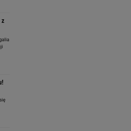
 z
galia
ji
u!
się