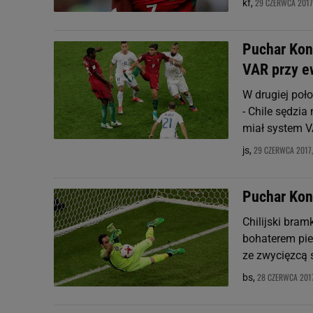
29 CZERWCA 2017,
kf,
Puchar Konf
VAR przy e
W drugiej poł
- Chile sędzi
miał system V
29 CZERWCA 2017,
js,
Puchar Konf
Chilijski bram
bohaterem pier
ze zwycięzcą 
28 CZERWCA 2017
bs,