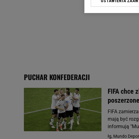
USTAWIENIA ZAA
Klikając „Akceptuję” wyra
Zaufanych Partnerów i A
dotyczące plików cookie,
odnośnik „Ustawienia pr
plików cookie możliwa je
My, nasi Zaufani Partne
Użycie dokładnych danych
Przechowywanie informacji
badnie odbiorców i uleps
PUCHAR KONFEDERACJI
FIFA chce 
poszerzone
FIFA zamierza
mają być rozg
informują "Mun
łg, Mundo Deport