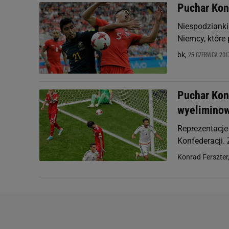
Puchar Konf
Niespodzianki
Niemcy, które 
25 CZERWCA 2017
bk,
Puchar Konf
wyelimino
Reprezentacje
Konfederacji. 
Konrad Ferszter