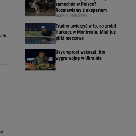
samochód w Polsce?
Rozmawiamy z ekspertem
MATERIAŁ PROMOCYJNY
Trudno uwierzyć w to, co zrobił
Hurkacz w Montrealu. Miał już
wek
piłki meczowe
Usyk wprost wskazał, kto
wygra wojnę w Ukrainie
e
i.