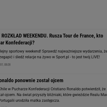
ROZKŁAD WEEKENDU. Rusza Tour de France, kto
ar Konfederacji?
lejny sportowy weekend! Sprawdź najważniejsze wydarzenia, ż
zegapić i śledź relacje na żywo w Sport.pl - to jest twój LIVE!
017, 09:28
Ronaldo ponownie został ojcem
hile w Pucharze Konfederacji Cristiano Ronaldo potwierdził, że
ł ojcem. Na świat przyszły bliźniaki, które gwieździe Realu Mad
Portugalii urodziła matka zastępcza.