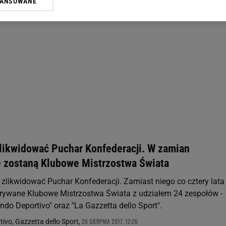
WANSOWANE
żasz też zgodę na zainstalowanie i przechowywanie plików cookie Gazeta.p
gora S.A. na Twoim urządzeniu końcowym. Możesz w każdej chwili zmien
 wywołując narzędzie do zarządzania twoimi preferencjami dot. przetw
ywatności ” w stopce serwisu i przechodząc do „Ustawień Zaawansowan
st także za pomocą ustawień przeglądarki.
rzy i Agora S.A. możemy przetwarzać dane osobowe w następujących cel
 geolokalizacyjnych. Aktywne skanowanie charakterystyki urządzenia do
 na urządzeniu lub dostęp do nich. Spersonalizowane reklamy i treści, p
zanie usług.
Lista Zaufanych Partnerów
zlikwidować Puchar Konfederacji. W zamian
 zostaną Klubowe Mistrzostwa Świata
 zlikwidować Puchar Konfederacji. Zamiast niego co cztery lata
rywane Klubowe Mistrzostwa Świata z udziałem 24 zespołów -
do Deportivo" oraz "La Gazzetta dello Sport".
26 SIERPNIA 2017, 12:26
ivo, Gazzetta dello Sport,