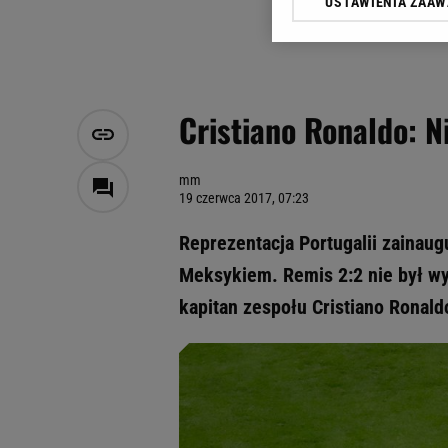
USTAWIENIA ZAA
Klikając „Akceptuję” wyra
Zaufanych Partnerów i A
dotyczące plików cookie,
odnośnik „Ustawienia pr
plików cookie możliwa je
Cristiano Ronaldo: N
My, nasi Zaufani Partne
Użycie dokładnych danych
Przechowywanie informacji
mm
19 czerwca 2017, 07:23
badnie odbiorców i uleps
Reprezentacja Portugalii zainau
Meksykiem. Remis 2:2 nie był wy
kapitan zespołu Cristiano Ronaldo