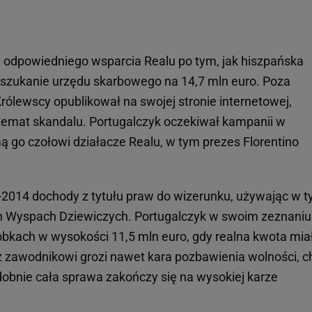
 odpowiedniego wsparcia Realu po tym, jak hiszpańska
 oszukanie urzędu skarbowego na 14,7 mln euro. Poza
rólewscy opublikował na swojej stronie internetowej,
a temat skandalu. Portugalczyk oczekiwał kampanii w
 go czołowi działacze Realu, w tym prezes Florentino
-2014 dochody z tytułu praw do wizerunku, używając w 
ich Wyspach Dziewiczych. Portugalczyk w swoim zeznaniu
kach w wysokości 11,5 mln euro, gdy realna kwota mia
z zawodnikowi grozi nawet kara pozbawienia wolności, c
dobnie cała sprawa zakończy się na wysokiej karze