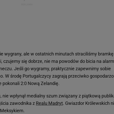
ie wygrany, ale w ostatnich minutach straciliśmy bramkę
i, czujemy się dobrze, nie ma powodów do bicia na alarm
meczu. Jeśli go wygramy, praktycznie zapewnimy sobie
aldo. W środę Portugalczycy zagrają przeciwko gospodarz
ce pokonali 2:0 Nową Zelandię.
u, nie wpłynął medialny szum związany z piątkową publik
ejścia zawodnika z
Realu Madryt
. Gwiazdor Królewskich n
 Meksykiem.