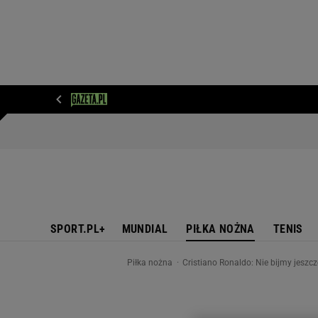
WIADOMOŚCI
NEXT
SPORT
PLOTEK
D
SPORT.PL+
MUNDIAL
PIŁKA NOŻNA
TENIS
Piłka nożna
Cristiano Ronaldo: Nie bijmy jeszc