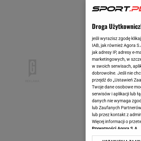
Droga Użytkownicz
jeśli wyrazisz zgodę klika
IAB, jak również Agora S
jak adresy IP, adresy e-m
marketingowych, w szcze
w swoich serwisach, aplik
dobrowolne. Jeśli nie ch
przejdź do „Ustawień Z
Twoje dane osobowe mogą
serwisów i aplikacji lub
danych nie wymaga zgody 
lub Zaufanych Partnerów
lub przez kontakt z admi
Więcej informacji o prz
Prywatności Agora S.A.