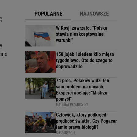
POPULARNE
NAJNOWSZE
ę
W Rosji zawrzało. "Polska
stawia nieakceptowalne
warunki"
e
taje
150 jajek i siedem kilo mięsa
tygodniowo. Oto do czego to
doprowadziło
74 proc. Polaków widzi ten
sam problem na ulicach.
Eksperci apelują: "Mistrzu,
pomyśl"
MATERIAŁ PROMOCYJNY
Człowiek, który podkręcił
prędkość światła. Czy Pogacar
łamie prawa biologii?
SUBSKRYPCJA