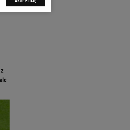
AKCEPTUJĘ
l sp. z o.o., jej
ić swoje preferencje
arzania danych poprzez
ych”. Zmiana ustawień
ach:
 celów identyfikacji.
omiar reklam i treści,
 z
ale