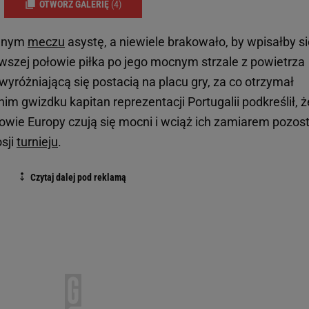
OTWÓRZ GALERIĘ
(4)
elnym
meczu
asystę, a niewiele brakowało, by wpisałby si
erwszej połowie piłka po jego mocnym strzale z powietrza
wyróżniającą się postacią na placu gry, za co otrzymał
im gwizdku kapitan reprezentacji Portugalii podkreślił, ż
rzowie Europy czują się mocni i wciąż ich zamiarem pozos
sji
turnieju
.