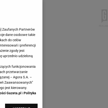
6
] Zaufanych Partnerów
woje dane osobowe takie
likach do celów
teresowań i preferencji
ażenie zgody jest
dę uprzednio udzieloną
yczących funkcjonowania
kach przetwarzanie
ązanej – Agora S.A. –
awień Zaawansowanych”
go jest kierowany.
ości Gazeta.pl
i
Polityka