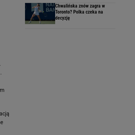
Chwalińska znów zagra w
Toronto? Polka czeka na
decyzję
.
.
om
acją
ie