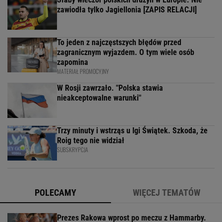
zawiodła tylko Jagiellonia [ZAPIS RELACJI]
To jeden z najczęstszych błędów przed
zagranicznym wyjazdem. O tym wiele osób
zapomina
MATERIAŁ PROMOCYJNY
W Rosji zawrzało. "Polska stawia
nieakceptowalne warunki"
Trzy minuty i wstrząs u Igi Świątek. Szkoda, że
Roig tego nie widział
SUBSKRYPCJA
POLECAMY
WIĘCEJ TEMATÓW
Prezes Rakowa wprost po meczu z Hammarby.