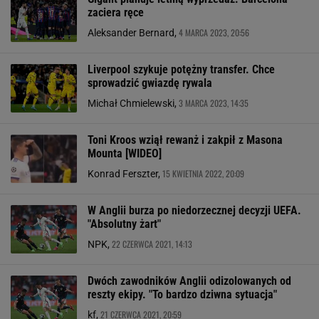
zaciera ręce
4 MARCA 2023, 20:56
Aleksander Bernard,
Liverpool szykuje potężny transfer. Chce
sprowadzić gwiazdę rywala
3 MARCA 2023, 14:35
Michał Chmielewski,
Toni Kroos wziął rewanż i zakpił z Masona
Mounta [WIDEO]
15 KWIETNIA 2022, 20:09
Konrad Ferszter,
W Anglii burza po niedorzecznej decyzji UEFA.
"Absolutny żart"
22 CZERWCA 2021, 14:13
NPK,
Dwóch zawodników Anglii odizolowanych od
reszty ekipy. "To bardzo dziwna sytuacja"
21 CZERWCA 2021, 20:59
kf,