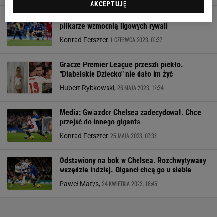
AKCEPTUJĘ
Masowe odejścia z Chelsea. Dwaj ważni
piłkarze wzmocnią ligowych rywali
1 CZERWCA 2023, 07:37
Konrad Ferszter,
Gracze Premier League przeszli piekło.
"Diabelskie Dziecko" nie dało im żyć
26 MAJA 2023, 12:34
Hubert Rybkowski,
Media: Gwiazdor Chelsea zadecydował. Chce
przejść do innego giganta
25 MAJA 2023, 07:33
Konrad Ferszter,
Odstawiony na bok w Chelsea. Rozchwytywany
wszędzie indziej. Giganci chcą go u siebie
24 KWIETNIA 2023, 18:45
Paweł Matys,