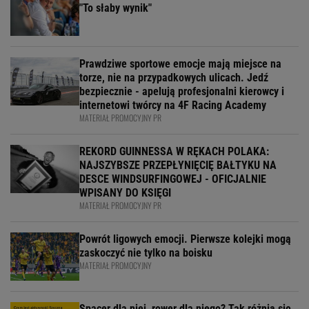
"To słaby wynik"
Prawdziwe sportowe emocje mają miejsce na
torze, nie na przypadkowych ulicach. Jedź
bezpiecznie - apelują profesjonalni kierowcy i
internetowi twórcy na 4F Racing Academy
MATERIAŁ PROMOCYJNY PR
REKORD GUINNESSA W RĘKACH POLAKA:
NAJSZYBSZE PRZEPŁYNIĘCIĘ BAŁTYKU NA
DESCE WINDSURFINGOWEJ - OFICJALNIE
WPISANY DO KSIĘGI
MATERIAŁ PROMOCYJNY PR
Powrót ligowych emocji. Pierwsze kolejki mogą
zaskoczyć nie tylko na boisku
MATERIAŁ PROMOCYJNY
Spacer dla niej, rower dla niego? Tak różnią się