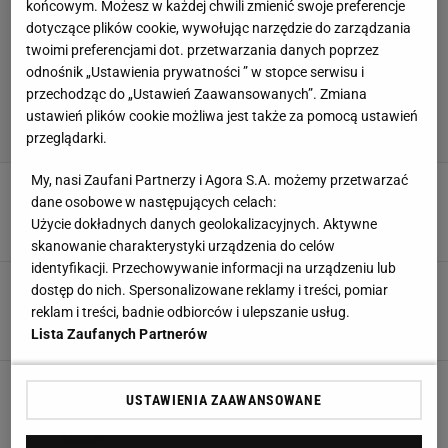
końcowym. Możesz w każdej chwili zmienić swoje preferencje
dotyczące plików cookie, wywołując narzędzie do zarządzania
twoimi preferencjami dot. przetwarzania danych poprzez
odnośnik „Ustawienia prywatności ” w stopce serwisu i
przechodząc do „Ustawień Zaawansowanych”. Zmiana
ustawień plików cookie możliwa jest także za pomocą ustawień
przeglądarki.
My, nasi Zaufani Partnerzy i Agora S.A. możemy przetwarzać
Mason Mount znalazł nowy klub. Kibice w
dane osobowe w następujących celach:
szoku: Mogłeś być legendą
Użycie dokładnych danych geolokalizacyjnych. Aktywne
5 LIPCA 2023, 06:20
Michał Ruszel,
skanowanie charakterystyki urządzenia do celów
identyfikacji. Przechowywanie informacji na urządzeniu lub
Wielki transfer Manchesteru United na
dostęp do nich. Spersonalizowane reklamy i treści, pomiar
horyzoncie
reklam i treści, badnie odbiorców i ulepszanie usług.
29 CZERWCA 2023, 21:24
Aleksander Bernard,
Lista Zaufanych Partnerów
Chciała zniszczyć mu życie. Oto finał głośnej
USTAWIENIA ZAAWANSOWANE
sprawy
20 CZERWCA 2023, 21:57
Michał Salamucha,