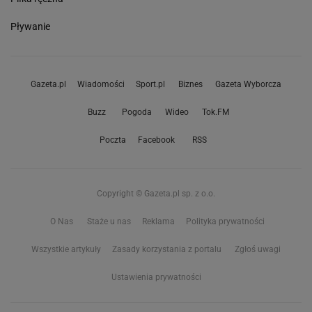
Pływanie
Gazeta.pl
Wiadomości
Sport.pl
Biznes
Gazeta Wyborcza
Buzz
Pogoda
Wideo
Tok.FM
Poczta
Facebook
RSS
Copyright © Gazeta.pl sp. z o.o.
O Nas
Staże u nas
Reklama
Polityka prywatności
Wszystkie artykuły
Zasady korzystania z portalu
Zgłoś uwagi
Ustawienia prywatności