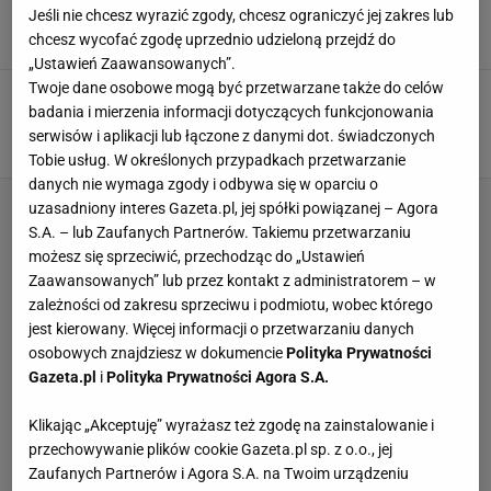
rozczarowanie
Jeśli nie chcesz wyrazić zgody, chcesz ograniczyć jej zakres lub
25 LISTOPADA 2023, 09:23
Konrad Ferszter,
chcesz wycofać zgodę uprzednio udzieloną przejdź do
„Ustawień Zaawansowanych”.
Twoje dane osobowe mogą być przetwarzane także do celów
Odszedł z Chelsea i został znienawidzony.
badania i mierzenia informacji dotyczących funkcjonowania
"Żądna pieniędzy k***a"
serwisów i aplikacji lub łączone z danymi dot. świadczonych
20 SIERPNIA 2023, 16:54
Konrad Ferszter,
Tobie usług. W określonych przypadkach przetwarzanie
danych nie wymaga zgody i odbywa się w oparciu o
uzasadniony interes Gazeta.pl, jej spółki powiązanej – Agora
S.A. – lub Zaufanych Partnerów. Takiemu przetwarzaniu
możesz się sprzeciwić, przechodząc do „Ustawień
Zaawansowanych” lub przez kontakt z administratorem – w
zależności od zakresu sprzeciwu i podmiotu, wobec którego
jest kierowany. Więcej informacji o przetwarzaniu danych
osobowych znajdziesz w dokumencie
Polityka Prywatności
Gazeta.pl
i
Polityka Prywatności Agora S.A.
Klikając „Akceptuję” wyrażasz też zgodę na zainstalowanie i
przechowywanie plików cookie Gazeta.pl sp. z o.o., jej
Zaufanych Partnerów i Agora S.A. na Twoim urządzeniu