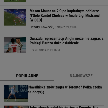
Mason Mount na 2:0 po kapitalnym odbiorze
N'Golo Kante! Chelsea w finale Ligi Mistrzów!
[WIDEO]
5 MAJA 2021, 23:04
Cezary Kawecki,
Gwiazda reprezentacji Anglii może nie zagrać z
Polską! Bardzo duże osłabienie
30 MARCA 2021, 16:13
JB,
POPULARNE
NAJNOWSZE
Chwalińska znów zagra w Toronto? Polka czeka
na decyzję
Słaby wieczór polskich drużyn w Europie. Nie