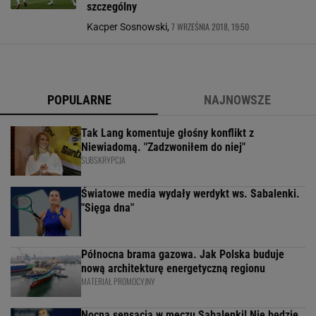
szczególny
7 WRZEŚNIA 2018, 19:50
Kacper Sosnowski,
POPULARNE
NAJNOWSZE
Tak Lang komentuje głośny konflikt z
Niewiadomą. "Zadzwoniłem do niej"
SUBSKRYPCJA
Światowe media wydały werdykt ws. Sabalenki.
"Sięga dna"
Północna brama gazowa. Jak Polska buduje
nową architekturę energetyczną regionu
MATERIAŁ PROMOCYJNY
Nocna sensacja w meczu Sabalenki! Nie będzie