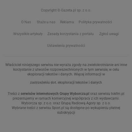
Copyright © Gazeta.pl sp. z o.o.
O Nas
Staże u nas
Reklama
Polityka prywatności
Wszystkie artykuły
Zasady korzystania z portalu
Zgłoś uwagi
Ustawienia prywatności
Właściciel niniejszego serwisu nie wyraża zgody na zwielokrotnianie ani inne
korzystanie z utworów rozpowszechnionych w tym serwisie, w celu
eksploracji tekstów i danych. Więcej informacji w
zastrzeżeniu dot. eksploracji tekstów i danych
Treści z
serwisów internetowych Grupy Wyborcza.pl
oraz serwisu tokfm.pl
prezentujemy w ramach komercyjnej współpracy z ich wydawcami:
Wyborcza sp. z o.o. oraz Grupą Radiową Agory sp. z o.o.
Wybrane treści z serwisu Sport.pl są dostępne po wykupieniu płatnej
subskrypcji