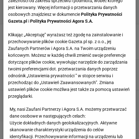
zależności od zakresu sprzeciwu i podmiotu, wobec którego
jest kierowany. Więcej informacji o przetwarzaniu danych
osobowych znajdziesz w dokumencie
Polityka Prywatności
Gazeta.pl
i
Polityka Prywatności Agora S.A.
Dawno niewidziane sceny na Stadionie
Klikając „Akceptuję” wyrażasz też zgodę na zainstalowanie i
Narodowym. Kibice wydali wyrok na
przechowywanie plików cookie Gazeta.pl sp. z o.o., jej
reprezentacji
Zaufanych Partnerów i Agora S.A. na Twoim urządzeniu
23 WRZEŚNIA 2022, 06:59
Karolina Jaskulska,
końcowym. Możesz w każdej chwili zmienić swoje preferencje
dotyczące plików cookie, wywołując narzędzie do zarządzania
Odpowiedzi Krychowiaka hitem internetu. "No
twoimi preferencjami dot. przetwarzania danych poprzez
proszę, z kadry się ucieka na wakacje"
odnośnik „Ustawienia prywatności ” w stopce serwisu i
20 CZERWCA 2022, 16:17
Karolina Jaskulska,
przechodząc do „Ustawień Zaawansowanych”. Zmiana
ustawień plików cookie możliwa jest także za pomocą ustawień
przeglądarki.
Tak wygląda końcowa tabela Ligi Narodów.
Polska w czołowej "10"
My, nasi Zaufani Partnerzy i Agora S.A. możemy przetwarzać
19 LISTOPADA 2020, 01:03
mm,
dane osobowe w następujących celach:
Użycie dokładnych danych geolokalizacyjnych. Aktywne
Ramos nie trafił dwóch karnych! Decydujący gol
skanowanie charakterystyki urządzenia do celów
w ostatnich minutach
identyfikacji. Przechowywanie informacji na urządzeniu lub