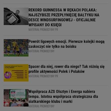
REKORD GUINNESSA W RĘKACH POLAKA:
NAJSZYBSZE PRZEPŁYNIĘCIĘ BAŁTYKU NA
DESCE WINDSURFINGOWEJ - OFICJALNIE
WPISANY DO KSIĘGI
MATERIAŁ PROMOCYJNY PR
Powrót ligowych emocji. Pierwsze kolejki mogą
zaskoczyć nie tylko na boisku
MATERIAŁ PROMOCYJNY
Spacer dla niej, rower dla niego? Tak różnią się
profile aktywności Polek i Polaków
MATERIAŁ PROMOCYJNY PR
Współpraca AZS Olsztyn i Energa nabiera
tempa. Istotna współpraca strategiczna dla
siatkarskiego klubu i marki
MATERIAŁ PROMOCYJNY