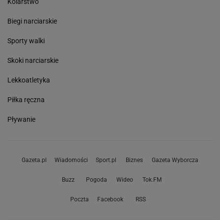
Kolarstwo
Biegi narciarskie
Sporty walki
Skoki narciarskie
Lekkoatletyka
Piłka ręczna
Pływanie
Gazeta.pl
Wiadomości
Sport.pl
Biznes
Gazeta Wyborcza
Buzz
Pogoda
Wideo
Tok.FM
Poczta
Facebook
RSS