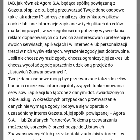
"Oranje panem i mistrzem" - Holendrzy
IAB, jak również Agora S.A. będąca spółką powiązaną z
bezwzględni dla Polaków
Gazeta.pl sp. z o.o., będą przetwarzać Twoje dane osobowe
23 WRZEŚNIA 2022, 07:44
Karolina Jaskulska,
takie jak adresy IP, adresy e-mail czy identyfikatory plików
cookie lub inne informacje zapisane w tych plikach do celów
marketingowych, w szczególności na potrzeby wyświetlania
reklam dopasowanych do Twoich zainteresowań i preferencji w
swoich serwisach, aplikacjach i w Internecie lub personalizacji
treści w nich wyświetlanych. Wyrażenie zgody jest dobrowolne.
Jeśli nie chcesz wyrazić zgody, chcesz ograniczyć jej zakres lub
chcesz wycofać zgodę uprzednio udzieloną przejdź do
„Ustawień Zaawansowanych”.
Twoje dane osobowe mogą być przetwarzane także do celów
badania i mierzenia informacji dotyczących funkcjonowania
serwisów i aplikacji lub łączone z danymi dot. świadczonych
Tobie usług. W określonych przypadkach przetwarzanie
danych nie wymaga zgody i odbywa się w oparciu o
uzasadniony interes Gazeta.pl, jej spółki powiązanej – Agora
S.A. – lub Zaufanych Partnerów. Takiemu przetwarzaniu
możesz się sprzeciwić, przechodząc do „Ustawień
Zaawansowanych” lub przez kontakt z administratorem – w