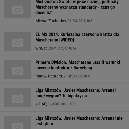
Mistrzostwa Świata w piłce nożnej, półfinały.
Mascherano wyznacza standardy - czas go
docenić?
8 LIPCA 2014, 18:31
Michał Zachodny,
El. MŚ 2014. Kuriozalna czerwona kartka dla
Mascherano [WIDEO]
12 CZERWCA 2013, 08:57
wm,
Primera Division. Mascherano ustalił warunki
nowego kontraktu z Barceloną
27 LIPCA 2012, 07:45
mariw, Reuters,
Liga Mistrzów: Javier Mascherano: Arsenal
mógł wygrać? To hipokryzja
9 MARCA 2011, 17:05
kd, AP,
Liga Mistrzów. Javier Mascherano: Arsenal nie
jest głupi