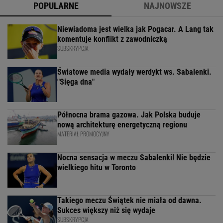
POPULARNE
NAJNOWSZE
Niewiadoma jest wielka jak Pogacar. A Lang tak
komentuje konflikt z zawodniczką
SUBSKRYPCJA
Światowe media wydały werdykt ws. Sabalenki.
"Sięga dna"
Północna brama gazowa. Jak Polska buduje
nową architekturę energetyczną regionu
MATERIAŁ PROMOCYJNY
Nocna sensacja w meczu Sabalenki! Nie będzie
wielkiego hitu w Toronto
Takiego meczu Świątek nie miała od dawna.
Sukces większy niż się wydaje
SUBSKRYPCJA