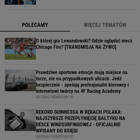
POLECAMY
WIĘCEJ TEMATÓW
O której gra Lewandowski? Gdzie oglądać mecz
Chicago Fire? [TRANSMISJA NA ŻYWO]
Prawdziwe sportowe emocje mają miejsce na
torze, nie na przypadkowych ulicach. Jedź
bezpiecznie - apelują profesjonalni kierowcy i
internetowi twórcy na 4F Racing Academy
MATERIAŁ PROMOCYJNY PR
REKORD GUINNESSA W RĘKACH POLAKA:
NAJSZYBSZE PRZEPŁYNIĘCIĘ BAŁTYKU NA
DESCE WINDSURFINGOWEJ - OFICJALNIE
WPISANY DO KSIĘGI
MATERIAŁ PROMOCYJNY PR