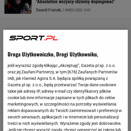
"Absolutnie wszyscy idziemy dopingować"
7 MARCA 2026, 14:01
Dawid Franek,
Droga Użytkowniczko, Drogi Użytkowniku,
jeśli wyrazisz zgodę klikając „Akceptuję”, Gazeta.pl sp. z o.o.
oraz jej Zaufani Partnerzy, w tym [
676
] Zaufanych Partnerów
IAB, jak również Agora S.A. będąca spółką powiązaną z
Gazeta.pl sp. z o.o., będą przetwarzać Twoje dane osobowe
takie jak adresy IP, adresy e-mail czy identyfikatory plików
cookie lub inne informacje zapisane w tych plikach do celów
marketingowych, w szczególności na potrzeby wyświetlania
reklam dopasowanych do Twoich zainteresowań i preferencji w
swoich serwisach, aplikacjach i w Internecie lub personalizacji
treści w nich wyświetlanych. Wyrażenie zgody jest dobrowolne.
Jeśli nie chcesz wyrazić zgody, chcesz ograniczyć jej zakres lub