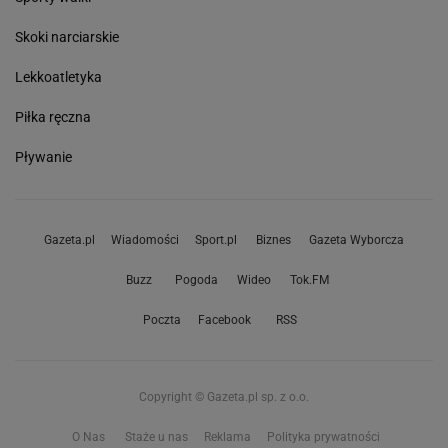
Skoki narciarskie
Lekkoatletyka
Piłka ręczna
Pływanie
Gazeta.pl
Wiadomości
Sport.pl
Biznes
Gazeta Wyborcza
Buzz
Pogoda
Wideo
Tok.FM
Poczta
Facebook
RSS
Copyright © Gazeta.pl sp. z o.o.
O Nas
Staże u nas
Reklama
Polityka prywatności