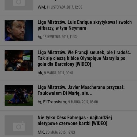
11 LISTOPADA 2017, 12:05
WM,
Liga Mistrzów. Luis Enrique skrytykował swoich
piłkarzy, w tym Neymara
15 KWIETNIA 2017, 11:13
łg,
Liga Mistrzów. We Francji smutek, ale i radość.
Tak się cieszą kibice Olympique Marsylia po
golu dla Barcelony [WIDEO]
9 MARCA 2017, 09:41
bk,
Liga Mistrzów. Javier Mascherano przyznał:
Faulowałem Di Marię, ale...
9 MARCA 2017, 08:00
łg, El Transistor,
Nie tylko Cesc Fabregas - najbardziej
nietypowe czerwone kartki [WIDEO]
20 MAJA 2015, 12:03
MK,