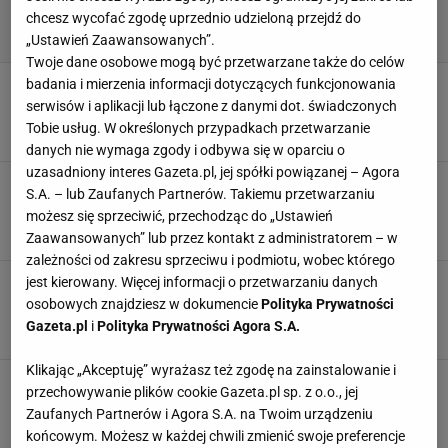
chcesz wycofać zgodę uprzednio udzieloną przejdź do
„Ustawień Zaawansowanych”.
Twoje dane osobowe mogą być przetwarzane także do celów
badania i mierzenia informacji dotyczących funkcjonowania
Oficjalnie: Leo Messi ma nowego trenera!
"Jeden z najlepszych na świecie"
serwisów i aplikacji lub łączone z danymi dot. świadczonych
Tobie usług. W określonych przypadkach przetwarzanie
26 LISTOPADA 2024, 19:45
Konrad Ferszter,
danych nie wymaga zgody i odbywa się w oparciu o
uzasadniony interes Gazeta.pl, jej spółki powiązanej – Agora
Inter Miami znalazł nowego trenera! 334 mecze
S.A. – lub Zaufanych Partnerów. Takiemu przetwarzaniu
w barwach FC Barcelony
możesz się sprzeciwić, przechodząc do „Ustawień
22 LISTOPADA 2024, 15:39
Paweł Matys,
Zaawansowanych” lub przez kontakt z administratorem – w
zależności od zakresu sprzeciwu i podmiotu, wobec którego
jest kierowany. Więcej informacji o przetwarzaniu danych
Selekcjoner Argentyny: To największy cyrk, jaki
kiedykolwiek widziałem w życiu
osobowych znajdziesz w dokumencie
Polityka Prywatności
Gazeta.pl
i
Polityka Prywatności Agora S.A.
24 LIPCA 2024, 21:06
Filip Modrzejewski,
Klikając „Akceptuję” wyrażasz też zgodę na zainstalowanie i
Mógł zastąpić Xaviego. Nowa rola Javiera
przechowywanie plików cookie Gazeta.pl sp. z o.o., jej
Mascherano
Zaufanych Partnerów i Agora S.A. na Twoim urządzeniu
10 GRUDNIA 2021, 16:30
Aleksander Bernard,
końcowym. Możesz w każdej chwili zmienić swoje preferencje