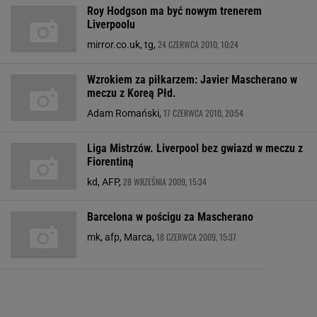
Roy Hodgson ma być nowym trenerem
Liverpoolu
24 CZERWCA 2010, 10:24
mirror.co.uk, tg,
Wzrokiem za piłkarzem: Javier Mascherano w
meczu z Koreą Płd.
17 CZERWCA 2010, 20:54
Adam Romański,
Liga Mistrzów. Liverpool bez gwiazd w meczu z
Fiorentiną
28 WRZEŚNIA 2009, 15:34
kd, AFP,
Barcelona w pościgu za Mascherano
18 CZERWCA 2009, 15:37
mk, afp, Marca,