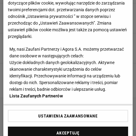
dotyczące plików cookie, wywołując narzędzie do zarządzania
twoimi preferencjami dot. przetwarzania danych poprzez
Javier Mascherano blisko nowego klubu!
Ostatni w jego karierze
odnośnik „Ustawienia prywatności ” w stopce serwisu i
przechodząc do „Ustawień Zaawansowanych”. Zmiana
13 LISTOPADA 2019, 18:50
kg, "A Bola",
ustawień plików cookie możliwa jest także za pomocą ustawień
przeglądarki.
Mundial 2018. Messi i Mascherano pokłócili się
z Sampaolim. Dziennikarz ujawnia szczegóły
My, nasi Zaufani Partnerzy i Agora S.A. możemy przetwarzać
21 LIPCA 2018, 07:56
Michał Szumański,
dane osobowe w następujących celach:
Użycie dokładnych danych geolokalizacyjnych. Aktywne
skanowanie charakterystyki urządzenia do celów
Mistrzostwa świata 2018. Francja - Argentyna
4:3. Javier Mascherano zakończył
identyfikacji. Przechowywanie informacji na urządzeniu lub
reprezentacyjną karierę
dostęp do nich. Spersonalizowane reklamy i treści, pomiar
reklam i treści, badnie odbiorców i ulepszanie usług.
30 CZERWCA 2018, 19:01
Dominik Wardzichowski,
Lista Zaufanych Partnerów
USTAWIENIA ZAAWANSOWANE
AKCEPTUJĘ