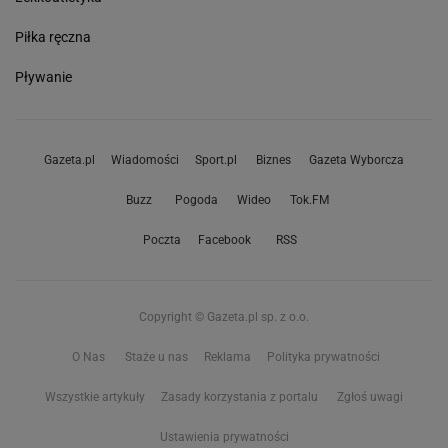
Piłka ręczna
Pływanie
Gazeta.pl
Wiadomości
Sport.pl
Biznes
Gazeta Wyborcza
Buzz
Pogoda
Wideo
Tok.FM
Poczta
Facebook
RSS
Copyright © Gazeta.pl sp. z o.o.
O Nas
Staże u nas
Reklama
Polityka prywatności
Wszystkie artykuły
Zasady korzystania z portalu
Zgłoś uwagi
Ustawienia prywatności