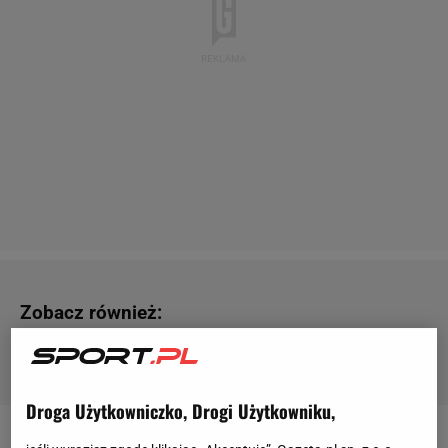
Zobacz również:
Houston Rockets
-
Isaiah Thomas
-
Jimmy Butler
-
New
York Knicks
-
Oklahoma City Thunder
Droga Użytkowniczko, Drogi Użytkowniku,