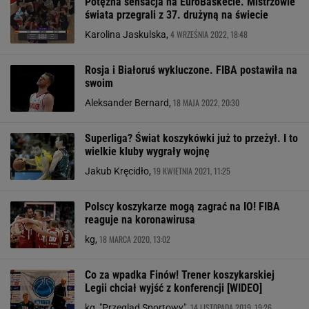
Potężna sensacja na EuroBaskecie. Mistrzowie
świata przegrali z 37. drużyną na świecie
4 WRZEŚNIA 2022, 18:48
Karolina Jaskulska,
Rosja i Białoruś wykluczone. FIBA postawiła na
swoim
18 MAJA 2022, 20:30
Aleksander Bernard,
Superliga? Świat koszykówki już to przeżył. I to
wielkie kluby wygrały wojnę
19 KWIETNIA 2021, 11:25
Jakub Kręcidło,
Polscy koszykarze mogą zagrać na IO! FIBA
reaguje na koronawirusa
18 MARCA 2020, 13:02
kg,
Co za wpadka Finów! Trener koszykarskiej
Legii chciał wyjść z konferencji [WIDEO]
14 LISTOPADA 2019, 19:26
kg, "Przegląd Sportowy",