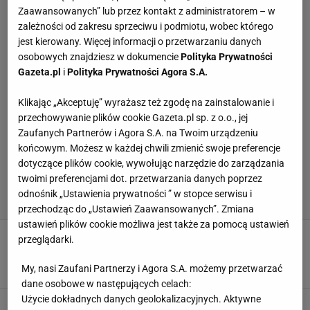
Zaawansowanych” lub przez kontakt z administratorem – w
zależności od zakresu sprzeciwu i podmiotu, wobec którego
jest kierowany. Więcej informacji o przetwarzaniu danych
osobowych znajdziesz w dokumencie
Polityka Prywatności
Gazeta.pl
i
Polityka Prywatności Agora S.A.
Klikając „Akceptuję” wyrażasz też zgodę na zainstalowanie i
przechowywanie plików cookie Gazeta.pl sp. z o.o., jej
Zaufanych Partnerów i Agora S.A. na Twoim urządzeniu
końcowym. Możesz w każdej chwili zmienić swoje preferencje
dotyczące plików cookie, wywołując narzędzie do zarządzania
twoimi preferencjami dot. przetwarzania danych poprzez
odnośnik „Ustawienia prywatności ” w stopce serwisu i
przechodząc do „Ustawień Zaawansowanych”. Zmiana
ustawień plików cookie możliwa jest także za pomocą ustawień
Legia pojechała do Niemiec i zaskoczyła.
przeglądarki.
Kapitalne wieści z LM
22 PAŹDZIERNIKA 2025, 21:39
Hubert Rybkowski,
My, nasi Zaufani Partnerzy i Agora S.A. możemy przetwarzać
dane osobowe w następujących celach:
Użycie dokładnych danych geolokalizacyjnych. Aktywne
Nie do wiary! Rzut roku już mamy. Koledzy