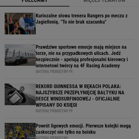
Kuriozalne słowa trenera Rangers po meczu z
Jagiellonią. "To nie brak szacunku"
Prawdziwe sportowe emocje mają miejsce na
torze, nie na przypadkowych ulicach. Jedź
bezpiecznie - apelują profesjonalni kierowcy i
internetowi twórcy na 4F Racing Academy
MATERIAŁ PROMOCYJNY PR
REKORD GUINNESSA W RĘKACH POLAKA:
NAJSZYBSZE PRZEPŁYNIĘCIĘ BAŁTYKU NA
DESCE WINDSURFINGOWEJ - OFICJALNIE
WPISANY DO KSIĘGI
MATERIAŁ PROMOCYJNY PR
Powrót ligowych emocji. Pierwsze kolejki mogą
zaskoczyć nie tylko na boisku
MATERIAŁ PROMOCYJNY