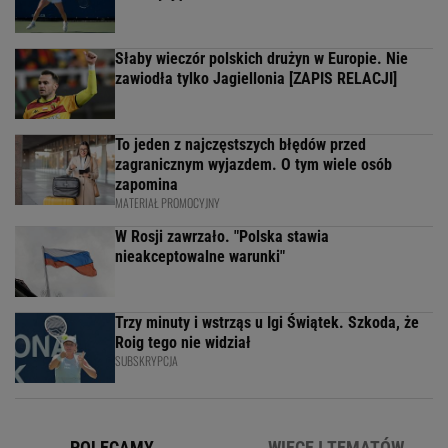
Słaby wieczór polskich drużyn w Europie. Nie
zawiodła tylko Jagiellonia [ZAPIS RELACJI]
To jeden z najczęstszych błędów przed
zagranicznym wyjazdem. O tym wiele osób
zapomina
MATERIAŁ PROMOCYJNY
W Rosji zawrzało. "Polska stawia
nieakceptowalne warunki"
Trzy minuty i wstrząs u Igi Świątek. Szkoda, że
Roig tego nie widział
SUBSKRYPCJA
POLECAMY
WIĘCEJ TEMATÓW