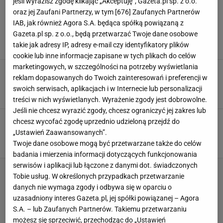
FIBA
jeśli wyrazisz zgodę klikając „Akceptuję”, Gazeta.pl sp. z o.o.
oraz jej Zaufani Partnerzy, w tym [
676
] Zaufanych Partnerów
Cios dla Rosji. Polska i inne kraje dopięły
IAB, jak również Agora S.A. będąca spółką powiązaną z
swego
Gazeta.pl sp. z o.o., będą przetwarzać Twoje dane osobowe
21 CZERWCA 2026, 06:20
takie jak adresy IP, adresy e-mail czy identyfikatory plików
Bartosz Królikowski,
cookie lub inne informacje zapisane w tych plikach do celów
marketingowych, w szczególności na potrzeby wyświetlania
Ramię w ramię przeciwko Rosji. Dziewięć
reklam dopasowanych do Twoich zainteresowań i preferencji w
krajów stoi po stronie Polski
swoich serwisach, aplikacjach i w Internecie lub personalizacji
19 CZERWCA 2026, 13:27
Hubert Rybkowski,
treści w nich wyświetlanych. Wyrażenie zgody jest dobrowolne.
Jeśli nie chcesz wyrazić zgody, chcesz ograniczyć jej zakres lub
Rosjanki niewpuszczone do kraju.
chcesz wycofać zgodę uprzednio udzieloną przejdź do
Interweniowało państwo
„Ustawień Zaawansowanych”.
17 CZERWCA 2026, 21:24
Twoje dane osobowe mogą być przetwarzane także do celów
Norbert Amlicki,
badania i mierzenia informacji dotyczących funkcjonowania
serwisów i aplikacji lub łączone z danymi dot. świadczonych
Tobie usług. W określonych przypadkach przetwarzanie
danych nie wymaga zgody i odbywa się w oparciu o
uzasadniony interes Gazeta.pl, jej spółki powiązanej – Agora
S.A. – lub Zaufanych Partnerów. Takiemu przetwarzaniu
możesz się sprzeciwić, przechodząc do „Ustawień