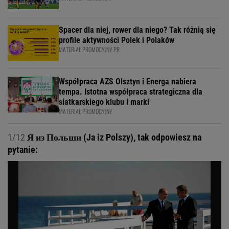
Spacer dla niej, rower dla niego? Tak różnią się
profile aktywności Polek i Polaków
MATERIAŁ PROMOCYJNY PR
Współpraca AZS Olsztyn i Energa nabiera
tempa. Istotna współpraca strategiczna dla
siatkarskiego klubu i marki
MATERIAŁ PROMOCYJNY
1/12
Я из Польши (Ja iz Polszy), tak odpowiesz na
pytanie: