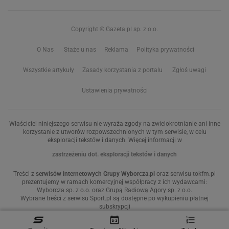
Copyright © Gazeta.pl sp. z o.o.
O Nas
Staże u nas
Reklama
Polityka prywatności
Wszystkie artykuły
Zasady korzystania z portalu
Zgłoś uwagi
Ustawienia prywatności
Właściciel niniejszego serwisu nie wyraża zgody na zwielokrotnianie ani inne
korzystanie z utworów rozpowszechnionych w tym serwisie, w celu
eksploracji tekstów i danych. Więcej informacji w
zastrzeżeniu dot. eksploracji tekstów i danych
Treści z
serwisów internetowych Grupy Wyborcza.pl
oraz serwisu tokfm.pl
prezentujemy w ramach komercyjnej współpracy z ich wydawcami:
Wyborcza sp. z o.o. oraz Grupą Radiową Agory sp. z o.o.
Wybrane treści z serwisu Sport.pl są dostępne po wykupieniu płatnej
subskrypcji