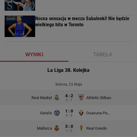
Nocna sensacja w meczu Sabalenki! Nie będzie
wielkiego hitu w Toronto
WYNIKI
TABELA
La Liga 38. Kolejka
Sobota, 23 Maja
4 : 2
Real Madryt
Athletic Bilbao
2 : 1
1 : 0
Getafe
Osasuna Pampeluna
0 : 0
3 : 0
Mallorca
Real Oviedo
1 : 0