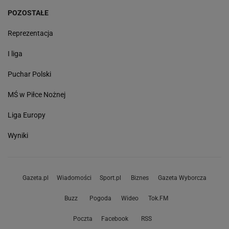
POZOSTAŁE
Reprezentacja
I liga
Puchar Polski
MŚ w Piłce Nożnej
Liga Europy
Wyniki
Gazeta.pl
Wiadomości
Sport.pl
Biznes
Gazeta Wyborcza
Buzz
Pogoda
Wideo
Tok.FM
Poczta
Facebook
RSS