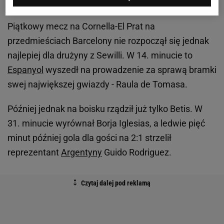
Cudowna asysta Canalesa i kolejna wygrana Betisu
Piątkowy mecz na Cornella-El Prat na
przedmieściach Barcelony nie rozpoczął się jednak
najlepiej dla drużyny z Sewilli. W 14. minucie to
Espanyol
wyszedł na prowadzenie za sprawą bramki
swej największej gwiazdy - Raula de Tomasa.
Później jednak na boisku rządził już tylko Betis. W
31. minucie wyrównał Borja Iglesias, a ledwie pięć
minut później gola dla gości na 2:1 strzelił
reprezentant
Argentyny
Guido Rodriguez.