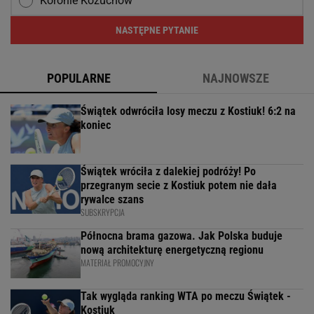
Koronie Kożuchów
NASTĘPNE PYTANIE
POPULARNE
NAJNOWSZE
Świątek odwróciła losy meczu z Kostiuk! 6:2 na
koniec
Świątek wróciła z dalekiej podróży! Po
przegranym secie z Kostiuk potem nie dała
rywalce szans
SUBSKRYPCJA
Północna brama gazowa. Jak Polska buduje
nową architekturę energetyczną regionu
MATERIAŁ PROMOCYJNY
Tak wygląda ranking WTA po meczu Świątek -
Kostiuk