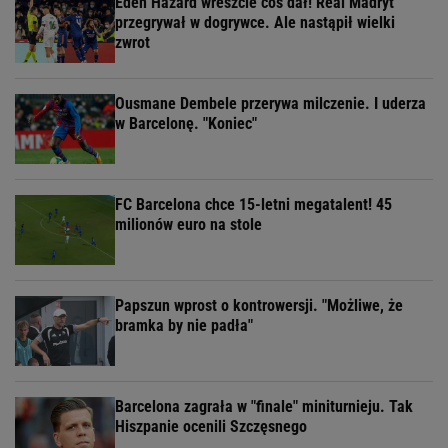
Eden Hazard wreszcie coś dał! Real Madryt
przegrywał w dogrywce. Ale nastąpił wielki
zwrot
Ousmane Dembele przerywa milczenie. I uderza
w Barcelonę. "Koniec"
FC Barcelona chce 15-letni megatalent! 45
milionów euro na stole
Papszun wprost o kontrowersji. "Możliwe, że
bramka by nie padła"
Barcelona zagrała w "finale" miniturnieju. Tak
Hiszpanie ocenili Szczęsnego