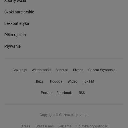
Sporty walki
Skoki narciarskie
Lekkoatletyka
Piłka ręczna
Pływanie
Gazeta.pl
Wiadomości
Sport.pl
Biznes
Gazeta Wyborcza
Buzz
Pogoda
Wideo
Tok.FM
Poczta
Facebook
RSS
Copyright © Gazeta.pl sp. z o.o.
O Nas
Staże u nas
Reklama
Polityka prywatności