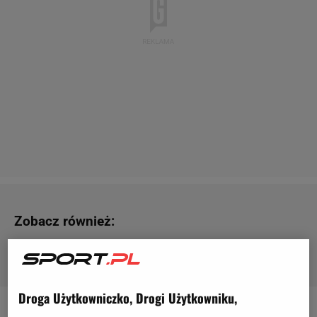
Zobacz również:
maraton
-
Tomasz MAJEWSKI
-
Oktawia Nowacka
-
półmaraton
-
rzut młotem
Droga Użytkowniczko, Drogi Użytkowniku,