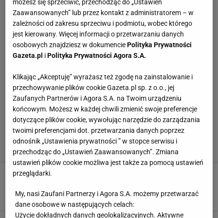
możesz się sprzeciwić, przechodząc do „Ustawień
Zaawansowanych” lub przez kontakt z administratorem – w
zależności od zakresu sprzeciwu i podmiotu, wobec którego
jest kierowany. Więcej informacji o przetwarzaniu danych
osobowych znajdziesz w dokumencie
Polityka Prywatności
Gazeta.pl
i
Polityka Prywatności Agora S.A.
Klikając „Akceptuję” wyrażasz też zgodę na zainstalowanie i
przechowywanie plików cookie Gazeta.pl sp. z o.o., jej
Zaufanych Partnerów i Agora S.A. na Twoim urządzeniu
końcowym. Możesz w każdej chwili zmienić swoje preferencje
dotyczące plików cookie, wywołując narzędzie do zarządzania
twoimi preferencjami dot. przetwarzania danych poprzez
odnośnik „Ustawienia prywatności ” w stopce serwisu i
przechodząc do „Ustawień Zaawansowanych”. Zmiana
ustawień plików cookie możliwa jest także za pomocą ustawień
Godzinna reanimacja nie pomogła. "Oby nie
przeglądarki.
zadzwonił jej numer. Wtedy będzie zawał"
My, nasi Zaufani Partnerzy i Agora S.A. możemy przetwarzać
18 LUTEGO 2022, 18:22
Łukasz Jachimiak,
dane osobowe w następujących celach:
Użycie dokładnych danych geolokalizacyjnych. Aktywne