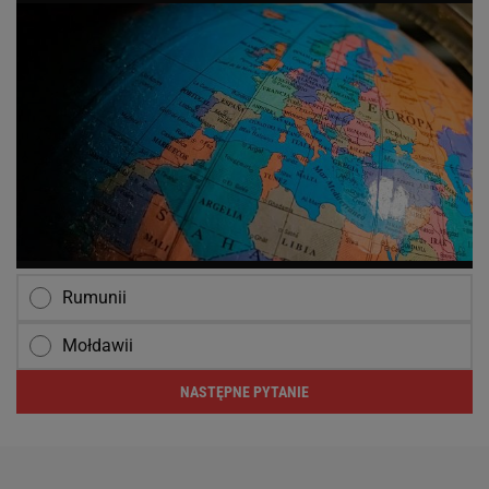
Rumunii
Mołdawii
NASTĘPNE PYTANIE