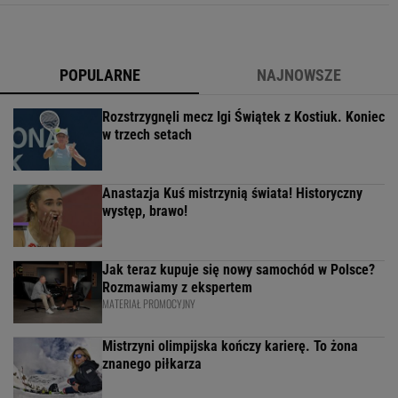
POPULARNE
NAJNOWSZE
Rozstrzygnęli mecz Igi Świątek z Kostiuk. Koniec
w trzech setach
Anastazja Kuś mistrzynią świata! Historyczny
występ, brawo!
Jak teraz kupuje się nowy samochód w Polsce?
Rozmawiamy z ekspertem
MATERIAŁ PROMOCYJNY
Mistrzyni olimpijska kończy karierę. To żona
znanego piłkarza