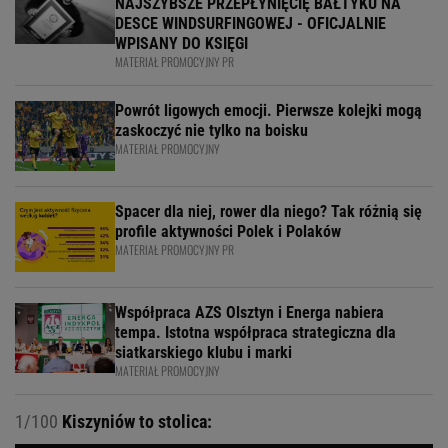
NAJSZYBSZE PRZEPŁYNIĘCIĘ BAŁTYKU NA
DESCE WINDSURFINGOWEJ - OFICJALNIE
WPISANY DO KSIĘGI
MATERIAŁ PROMOCYJNY PR
Powrót ligowych emocji. Pierwsze kolejki mogą
zaskoczyć nie tylko na boisku
MATERIAŁ PROMOCYJNY
Spacer dla niej, rower dla niego? Tak różnią się
profile aktywności Polek i Polaków
MATERIAŁ PROMOCYJNY PR
Współpraca AZS Olsztyn i Energa nabiera
tempa. Istotna współpraca strategiczna dla
siatkarskiego klubu i marki
MATERIAŁ PROMOCYJNY
1/100
Kiszyniów to stolica: