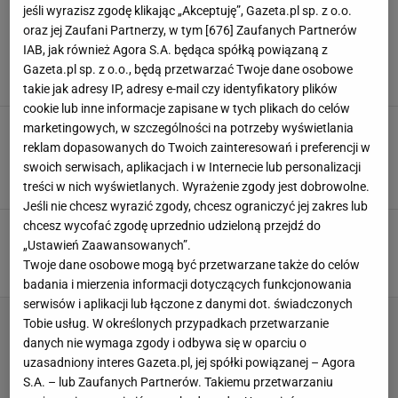
KAMILA SKOLIMOWSKA
jeśli wyrazisz zgodę klikając „Akceptuję”, Gazeta.pl sp. z o.o.
oraz jej Zaufani Partnerzy, w tym [
676
] Zaufanych Partnerów
Odsłonięto pomnik Skolimowskiej. Ten
IAB, jak również Agora S.A. będąca spółką powiązaną z
moment Polacy zapamiętali na zawsze [WIDEO]
Gazeta.pl sp. z o.o., będą przetwarzać Twoje dane osobowe
16 LUTEGO 2024, 21:34
Jakub Trochimowicz,
takie jak adresy IP, adresy e-mail czy identyfikatory plików
cookie lub inne informacje zapisane w tych plikach do celów
Kamila Skolimowska miałaby dopiero 40 lat.
marketingowych, w szczególności na potrzeby wyświetlania
"Oby nie zadzwonił jej numer. Wtedy będzie
reklam dopasowanych do Twoich zainteresowań i preferencji w
zawał"
swoich serwisach, aplikacjach i w Internecie lub personalizacji
treści w nich wyświetlanych. Wyrażenie zgody jest dobrowolne.
SUBSKRYPCJA
Jeśli nie chcesz wyrazić zgody, chcesz ograniczyć jej zakres lub
chcesz wycofać zgodę uprzednio udzieloną przejdź do
"Będzie o niej głośno". Nawet Anita Włodarczyk
nie rzucała w jej wieku tak daleko
„Ustawień Zaawansowanych”.
Twoje dane osobowe mogą być przetwarzane także do celów
1 CZERWCA 2022, 14:08
Mateusz Król,
badania i mierzenia informacji dotyczących funkcjonowania
serwisów i aplikacji lub łączone z danymi dot. świadczonych
Tobie usług. W określonych przypadkach przetwarzanie
danych nie wymaga zgody i odbywa się w oparciu o
uzasadniony interes Gazeta.pl, jej spółki powiązanej – Agora
S.A. – lub Zaufanych Partnerów. Takiemu przetwarzaniu