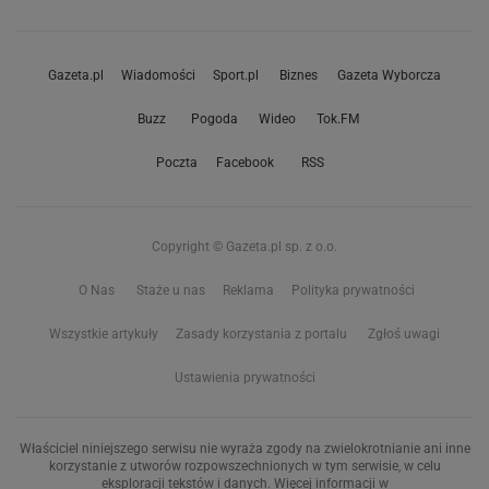
Gazeta.pl
Wiadomości
Sport.pl
Biznes
Gazeta Wyborcza
Buzz
Pogoda
Wideo
Tok.FM
Poczta
Facebook
RSS
Copyright © Gazeta.pl sp. z o.o.
O Nas
Staże u nas
Reklama
Polityka prywatności
Wszystkie artykuły
Zasady korzystania z portalu
Zgłoś uwagi
Ustawienia prywatności
Właściciel niniejszego serwisu nie wyraża zgody na zwielokrotnianie ani inne
korzystanie z utworów rozpowszechnionych w tym serwisie, w celu
eksploracji tekstów i danych. Więcej informacji w