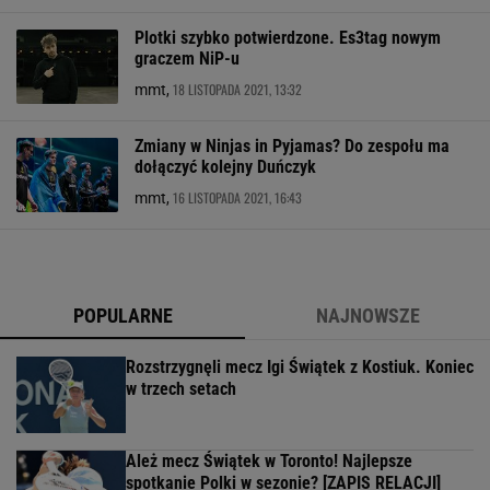
Plotki szybko potwierdzone. Es3tag nowym
graczem NiP-u
18 LISTOPADA 2021, 13:32
mmt,
Zmiany w Ninjas in Pyjamas? Do zespołu ma
dołączyć kolejny Duńczyk
16 LISTOPADA 2021, 16:43
mmt,
POPULARNE
NAJNOWSZE
Rozstrzygnęli mecz Igi Świątek z Kostiuk. Koniec
w trzech setach
Ależ mecz Świątek w Toronto! Najlepsze
spotkanie Polki w sezonie? [ZAPIS RELACJI]