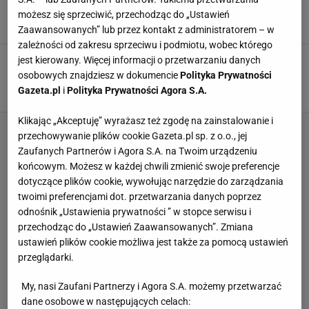
wrócić na szczyt
możesz się sprzeciwić, przechodząc do „Ustawień
3 PAŹDZIERNIKA 2022, 18:45
Maciej Jędrzejak,
Zaawansowanych” lub przez kontakt z administratorem – w
zależności od zakresu sprzeciwu i podmiotu, wobec którego
Fiński geniusz wraca do gry. To jego ostatnia
jest kierowany. Więcej informacji o przetwarzaniu danych
szansa?
osobowych znajdziesz w dokumencie
Polityka Prywatności
Gazeta.pl
i
Polityka Prywatności Agora S.A.
SUBSKRYPCJA
Klikając „Akceptuję” wyrażasz też zgodę na zainstalowanie i
przechowywanie plików cookie Gazeta.pl sp. z o.o., jej
Zaufanych Partnerów i Agora S.A. na Twoim urządzeniu
końcowym. Możesz w każdej chwili zmienić swoje preferencje
dotyczące plików cookie, wywołując narzędzie do zarządzania
twoimi preferencjami dot. przetwarzania danych poprzez
odnośnik „Ustawienia prywatności ” w stopce serwisu i
przechodząc do „Ustawień Zaawansowanych”. Zmiana
ustawień plików cookie możliwa jest także za pomocą ustawień
przeglądarki.
My, nasi Zaufani Partnerzy i Agora S.A. możemy przetwarzać
dane osobowe w następujących celach: