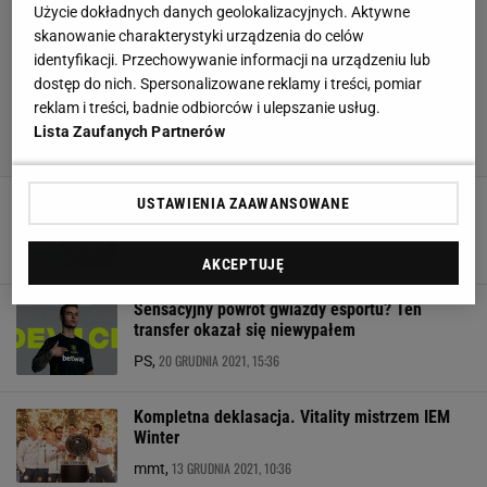
Użycie dokładnych danych geolokalizacyjnych. Aktywne
skanowanie charakterystyki urządzenia do celów
identyfikacji. Przechowywanie informacji na urządzeniu lub
dostęp do nich. Spersonalizowane reklamy i treści, pomiar
reklam i treści, badnie odbiorców i ulepszanie usług.
Lista Zaufanych Partnerów
To nie był jego rok. Duński gwiazdor wypadł z
USTAWIENIA ZAAWANSOWANE
prestiżowego grona
13 STYCZNIA 2022, 15:02
AKU,
AKCEPTUJĘ
Sensacyjny powrót gwiazdy esportu? Ten
transfer okazał się niewypałem
20 GRUDNIA 2021, 15:36
PS,
Kompletna deklasacja. Vitality mistrzem IEM
Winter
13 GRUDNIA 2021, 10:36
mmt,