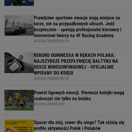
Prawdziwe sportowe emocje mają miejsce na
torze, nie na przypadkowych ulicach. Jedź
bezpiecznie - apelują profesjonalni kierowcy i
internetowi twórcy na 4F Racing Academy
MATERIAŁ PROMOCYJNY PR
REKORD GUINNESSA W RĘKACH POLAKA:
NAJSZYBSZE PRZEPŁYNIĘCIĘ BAŁTYKU NA
DESCE WINDSURFINGOWEJ - OFICJALNIE
WPISANY DO KSIĘGI
MATERIAŁ PROMOCYJNY PR
Powrót ligowych emocji. Pierwsze kolejki mogą
zaskoczyć nie tylko na boisku
MATERIAŁ PROMOCYJNY
Spacer dla niej, rower dla niego? Tak różnią się
profile aktywności Polek i Polaków