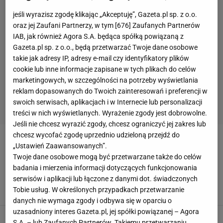
jeśli wyrazisz zgodę klikając „Akceptuję”, Gazeta.pl sp. z o.o.
oraz jej Zaufani Partnerzy, w tym [
676
] Zaufanych Partnerów
IAB, jak również Agora S.A. będąca spółką powiązaną z
Gazeta.pl sp. z o.o., będą przetwarzać Twoje dane osobowe
takie jak adresy IP, adresy e-mail czy identyfikatory plików
cookie lub inne informacje zapisane w tych plikach do celów
marketingowych, w szczególności na potrzeby wyświetlania
reklam dopasowanych do Twoich zainteresowań i preferencji w
swoich serwisach, aplikacjach i w Internecie lub personalizacji
treści w nich wyświetlanych. Wyrażenie zgody jest dobrowolne.
Jeśli nie chcesz wyrazić zgody, chcesz ograniczyć jej zakres lub
chcesz wycofać zgodę uprzednio udzieloną przejdź do
NINJAS IN PYJAMAS
„Ustawień Zaawansowanych”.
Twoje dane osobowe mogą być przetwarzane także do celów
Ukraiński talent znalazł nowy zespół. Kolejny
badania i mierzenia informacji dotyczących funkcjonowania
wychowanek świetnej esportowej akademii
serwisów i aplikacji lub łączone z danymi dot. świadczonych
Tobie usług. W określonych przypadkach przetwarzanie
10 STYCZNIA 2023, 10:34
Maciej Jędrzejak,
danych nie wymaga zgody i odbywa się w oparciu o
uzasadniony interes Gazeta.pl, jej spółki powiązanej – Agora
Powrót esportowej legendy. Duńczycy chcą
S.A. – lub Zaufanych Partnerów. Takiemu przetwarzaniu