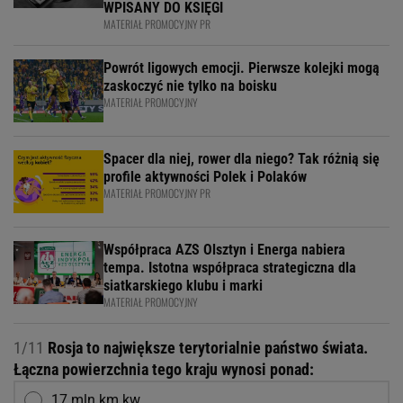
WPISANY DO KSIĘGI
MATERIAŁ PROMOCYJNY PR
Powrót ligowych emocji. Pierwsze kolejki mogą
zaskoczyć nie tylko na boisku
MATERIAŁ PROMOCYJNY
Spacer dla niej, rower dla niego? Tak różnią się
profile aktywności Polek i Polaków
MATERIAŁ PROMOCYJNY PR
Współpraca AZS Olsztyn i Energa nabiera
tempa. Istotna współpraca strategiczna dla
siatkarskiego klubu i marki
MATERIAŁ PROMOCYJNY
1/11
Rosja to największe terytorialnie państwo świata.
Łączna powierzchnia tego kraju wynosi ponad:
17 mln km kw.