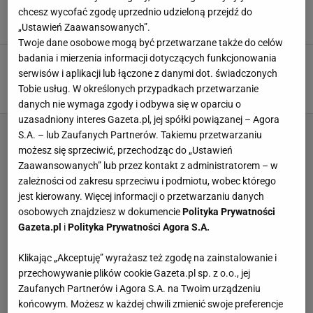
na decyzję o operacji"
chcesz wycofać zgodę uprzednio udzieloną przejdź do
20 KWIETNIA 2026, 16:46
Aleksander Bernard,
„Ustawień Zaawansowanych”.
Twoje dane osobowe mogą być przetwarzane także do celów
badania i mierzenia informacji dotyczących funkcjonowania
Holendrzy rozpisują się o polskiej gwieździe.
"Spotkało ją nieszczęście"
serwisów i aplikacji lub łączone z danymi dot. świadczonych
Tobie usług. W określonych przypadkach przetwarzanie
14 KWIETNIA 2026, 13:01
Dawid Franek,
danych nie wymaga zgody i odbywa się w oparciu o
uzasadniony interes Gazeta.pl, jej spółki powiązanej – Agora
S.A. – lub Zaufanych Partnerów. Takiemu przetwarzaniu
możesz się sprzeciwić, przechodząc do „Ustawień
Zaawansowanych” lub przez kontakt z administratorem – w
zależności od zakresu sprzeciwu i podmiotu, wobec którego
jest kierowany. Więcej informacji o przetwarzaniu danych
osobowych znajdziesz w dokumencie
Polityka Prywatności
Gazeta.pl
i
Polityka Prywatności Agora S.A.
Klikając „Akceptuję” wyrażasz też zgodę na zainstalowanie i
przechowywanie plików cookie Gazeta.pl sp. z o.o., jej
Zaufanych Partnerów i Agora S.A. na Twoim urządzeniu
końcowym. Możesz w każdej chwili zmienić swoje preferencje