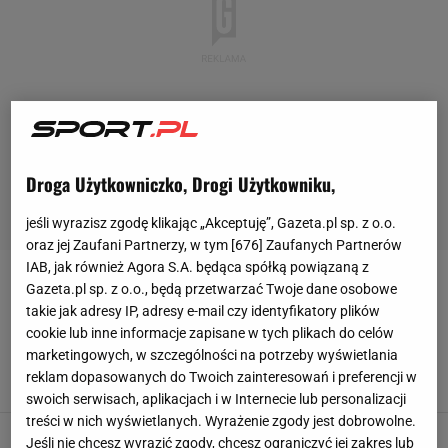
Droga Użytkowniczko, Drogi Użytkowniku,
jeśli wyrazisz zgodę klikając „Akceptuję”, Gazeta.pl sp. z o.o.
oraz jej Zaufani Partnerzy, w tym [
676
] Zaufanych Partnerów
IAB, jak również Agora S.A. będąca spółką powiązaną z
KAMILA SELLIER
Gazeta.pl sp. z o.o., będą przetwarzać Twoje dane osobowe
takie jak adresy IP, adresy e-mail czy identyfikatory plików
cookie lub inne informacje zapisane w tych plikach do celów
Dramatyczny wypadek polskiej olimpijki.
"Mogłam stracić wzrok"
marketingowych, w szczególności na potrzeby wyświetlania
reklam dopasowanych do Twoich zainteresowań i preferencji w
4 LIPCA 2026, 12:33
Piotr Więcławek,
swoich serwisach, aplikacjach i w Internecie lub personalizacji
treści w nich wyświetlanych. Wyrażenie zgody jest dobrowolne.
To zostanie z Sellier do końca życia. "Czekam
Jeśli nie chcesz wyrazić zgody, chcesz ograniczyć jej zakres lub