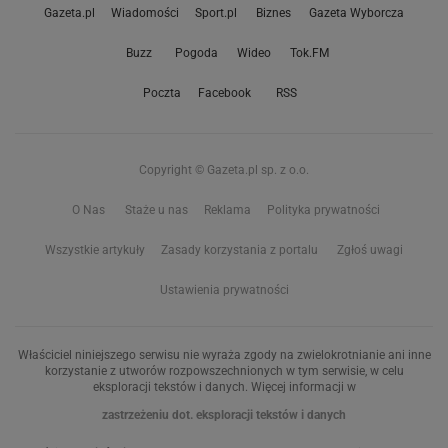
Gazeta.pl
Wiadomości
Sport.pl
Biznes
Gazeta Wyborcza
Buzz
Pogoda
Wideo
Tok.FM
Poczta
Facebook
RSS
Copyright © Gazeta.pl sp. z o.o.
O Nas
Staże u nas
Reklama
Polityka prywatności
Wszystkie artykuły
Zasady korzystania z portalu
Zgłoś uwagi
Ustawienia prywatności
Właściciel niniejszego serwisu nie wyraża zgody na zwielokrotnianie ani inne
korzystanie z utworów rozpowszechnionych w tym serwisie, w celu
eksploracji tekstów i danych. Więcej informacji w
zastrzeżeniu dot. eksploracji tekstów i danych