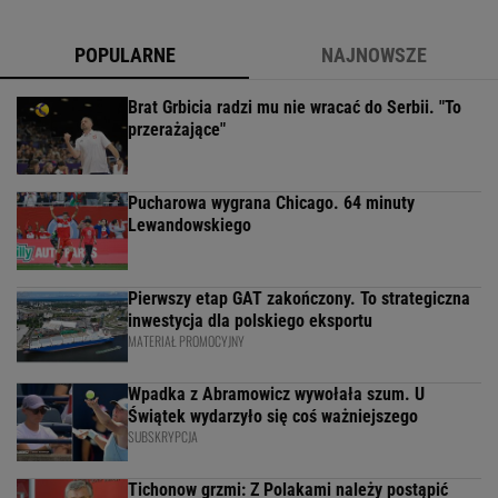
POPULARNE
NAJNOWSZE
Brat Grbicia radzi mu nie wracać do Serbii. "To
przerażające"
Pucharowa wygrana Chicago. 64 minuty
Lewandowskiego
Pierwszy etap GAT zakończony. To strategiczna
inwestycja dla polskiego eksportu
MATERIAŁ PROMOCYJNY
Wpadka z Abramowicz wywołała szum. U
Świątek wydarzyło się coś ważniejszego
SUBSKRYPCJA
Tichonow grzmi: Z Polakami należy postąpić