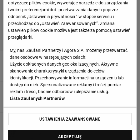
dotyczące plików cookie, wywołując narzędzie do zarządzania
twoimi preferencjami dot. przetwarzania danych poprzez
odnośnik „Ustawienia prywatności ” w stopce serwisu i
przechodząc do „Ustawień Zaawansowanych”. Zmiana
ustawień plików cookie możliwa jest także za pomocą ustawień
przeglądarki.
My, nasi Zaufani Partnerzy i Agora S.A. możemy przetwarzać
dane osobowe w następujących celach:
Sellier prawie straciła oko na igrzyskach.
"Tydzień ciągłego bólu"
Użycie dokładnych danych geolokalizacyjnych. Aktywne
skanowanie charakterystyki urządzenia do celów
30 MARCA 2026, 14:23
Mateusz Gaweł,
identyfikacji. Przechowywanie informacji na urządzeniu lub
dostęp do nich. Spersonalizowane reklamy i treści, pomiar
Tak Holendrzy piszą o polskiej olimpijce
reklam i treści, badnie odbiorców i ulepszanie usług.
23 MARCA 2026, 20:44
Błażej Winter,
Lista Zaufanych Partnerów
USTAWIENIA ZAAWANSOWANE
Kamila Sellier przekazała nowe wieści ws.
stanu zdrowia. Przeszła operację
4 MARCA 2026, 16:47
Bartosz Naus,
AKCEPTUJĘ