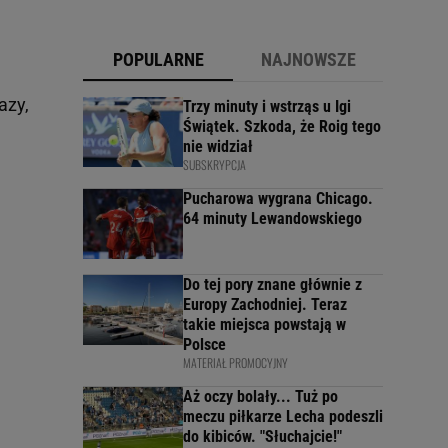
POPULARNE
NAJNOWSZE
azy,
Trzy minuty i wstrząs u Igi
Świątek. Szkoda, że Roig tego
nie widział
SUBSKRYPCJA
Pucharowa wygrana Chicago.
64 minuty Lewandowskiego
Do tej pory znane głównie z
Europy Zachodniej. Teraz
takie miejsca powstają w
Polsce
MATERIAŁ PROMOCYJNY
Aż oczy bolały... Tuż po
meczu piłkarze Lecha podeszli
do kibiców. "Słuchajcie!"