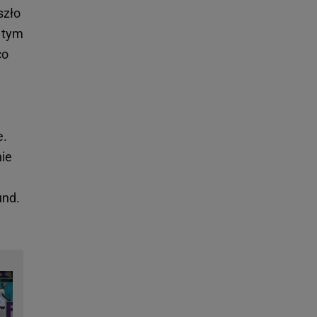
szło
 tym
co
e.
nie
und.