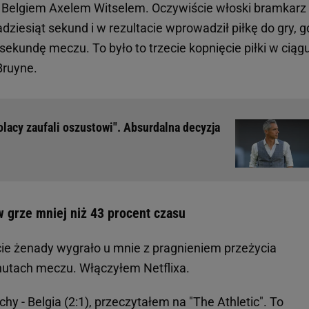
i i Belgiem Axelem Witselem. Oczywiście włoski bramkarz
kadziesiąt sekund i w rezultacie wprowadził piłkę do gry, g
sekundę meczu. To było to trzecie kopnięcie piłki w ciąg
 Bruyne.
lacy zaufali oszustowi". Absurdalna decyzja
w grze mniej niż 43 procent czasu
cie żenady wygrało u mnie z pragnieniem przeżycia
inutach meczu. Włączyłem Netflixa.
y - Belgia (2:1), przeczytałem na "The Athletic". To