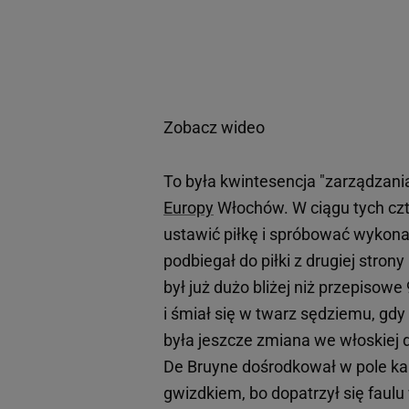
Zobacz wideo
To była kwintesencja "zarządzan
Europy
Włochów. W ciągu tych czt
ustawić piłkę i spróbować wykon
podbiegał do piłki z drugiej stron
był już dużo bliżej niż przepisow
i śmiał się w twarz sędziemu, gdy
była jeszcze zmiana we włoskiej d
De Bruyne dośrodkował w pole kar
gwizdkiem, bo dopatrzył się faul