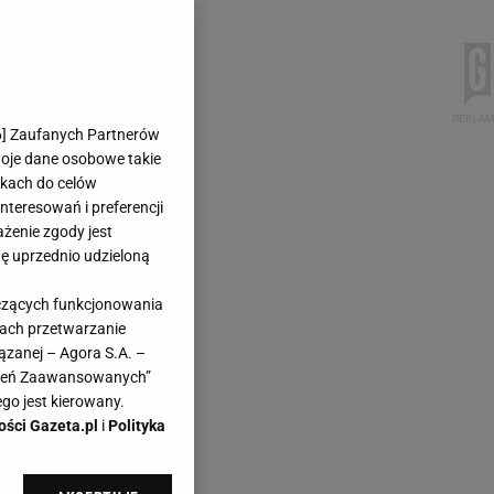
6
] Zaufanych Partnerów
woje dane osobowe takie
likach do celów
teresowań i preferencji
ażenie zgody jest
dę uprzednio udzieloną
yczących funkcjonowania
kach przetwarzanie
ązanej – Agora S.A. –
awień Zaawansowanych”
go jest kierowany.
ości Gazeta.pl
i
Polityka