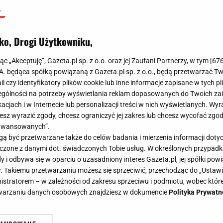
ko, Drogi Użytkowniku,
jąc „Akceptuję”, Gazeta.pl sp. z o.o. oraz jej Zaufani Partnerzy, w tym [
67
.A. będąca spółką powiązaną z Gazeta.pl sp. z o.o., będą przetwarzać T
ail czy identyfikatory plików cookie lub inne informacje zapisane w tych p
gólności na potrzeby wyświetlania reklam dopasowanych do Twoich zain
acjach i w Internecie lub personalizacji treści w nich wyświetlanych. Wyr
cesz wyrazić zgody, chcesz ograniczyć jej zakres lub chcesz wycofać zgo
aawansowanych”.
 być przetwarzane także do celów badania i mierzenia informacji dot
 łączone z danymi dot. świadczonych Tobie usług. W określonych przypad
i odbywa się w oparciu o uzasadniony interes Gazeta.pl, jej spółki powi
. Takiemu przetwarzaniu możesz się sprzeciwić, przechodząc do „Ust
nistratorem – w zależności od zakresu sprzeciwu i podmiotu, wobec które
etwarzaniu danych osobowych znajdziesz w dokumencie
Polityka Prywatn