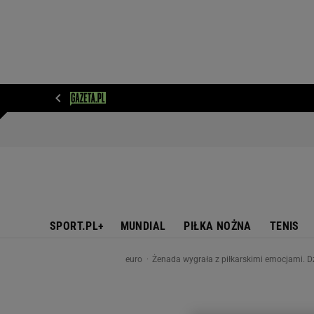
WIADOMOŚCI
NEXT
SPORT
PLOTEK
D
SPORT.PL+
MUNDIAL
PIŁKA NOŻNA
TENIS
euro
Żenada wygrała z piłkarskimi emocjami. D