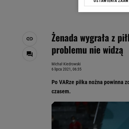
USTAWIENIA ZAA
Klikając „Akceptuję” wyra
Zaufanych Partnerów i A
dotyczące plików cookie,
odnośnik „Ustawienia pr
plików cookie możliwa je
Żenada wygrała z pi
My, nasi Zaufani Partne
problemu nie widzą
Użycie dokładnych danych
Przechowywanie informacji
badnie odbiorców i uleps
Michał Kiedrowski
6 lipca 2021, 06:35
Po VARze piłka nożna powinna zd
czasem.