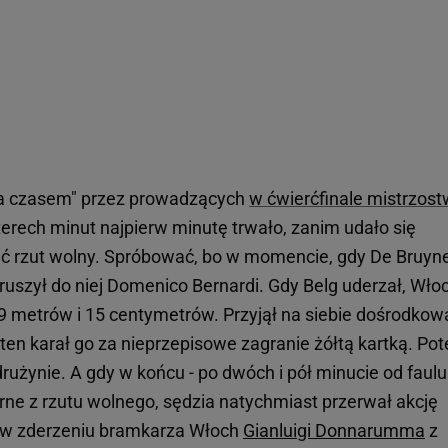
ia czasem" przez prowadzących
w ćwierćfinale mistrzost
erech minut najpierw minutę trwało, zanim udało się
ać rzut wolny. Spróbować, bo w momencie, gdy De Bruyn
y ruszył do niej Domenico Bernardi. Gdy Belg uderzał, Wło
e 9 metrów i 15 centymetrów. Przyjął na siebie dośrodkow
 ten karał go za nieprzepisowe zagranie żółtą kartką. Po
rużynie. A gdy w końcu - po dwóch i pół minucie od faulu
ne z rzutu wolnego, sędzia natychmiast przerwał akcję
u w zderzeniu bramkarza Włoch
Gianluigi Donnarumma
z