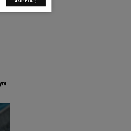
AKCEPTUJĘ
l sp. z o.o., jej
ić swoje preferencje
arzania danych poprzez
ych”. Zmiana ustawień
ach:
 celów identyfikacji.
omiar reklam i treści,
tym