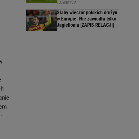
SUBSKRYPCJA
Słaby wieczór polskich drużyn
w Europie. Nie zawiodła tylko
Jagiellonia [ZAPIS RELACJI]
w
e
ch
anie
tem
 -