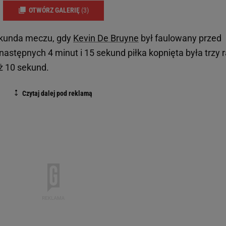
OTWÓRZ GALERIĘ
(3)
sekunda meczu, gdy
Kevin De Bruyne
był faulowany przed
stępnych 4 minut i 15 sekund piłka kopnięta była trzy r
iż 10 sekund.