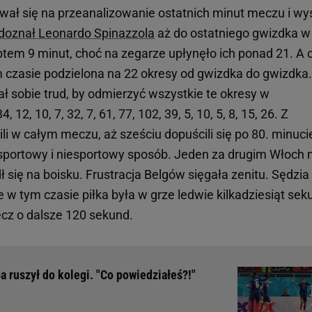
wał się na przeanalizowanie ostatnich minut meczu i wy
 doznał Leonardo Spinazzola
aż do ostatniego gwizdka w
tem 9 minut, choć na zegarze upłynęło ich ponad 21. A 
m czasie podzielona na 22 okresy od gwizdka do gwizdka.
ał sobie trud, by odmierzyć wszystkie te okresy w
, 12, 10, 7, 32, 7, 61, 77, 102, 39, 5, 10, 5, 8, 15, 26. Z
nili w całym meczu, aż sześciu dopuścili się po 80. minuci
sportowy i niesportowy sposób. Jeden za drugim Włoch 
się na boisku. Frustracja Belgów sięgała zenitu. Sędzia
e w tym czasie piłka była w grze ledwie kilkadziesiąt sek
mecz o dalsze 120 sekund.
a ruszył do kolegi. "Co powiedziałeś?!"