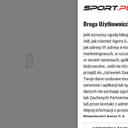
Droga Użytkownicz
jeśli wyrazisz zgodę klika
IAB, jak również Agora S
jak adresy IP, adresy e-m
marketingowych, w szcze
w swoich serwisach, aplik
dobrowolne. Jeśli nie ch
przejdź do „Ustawień Z
Twoje dane osobowe mogą
serwisów i aplikacji lub
danych nie wymaga zgody 
lub Zaufanych Partnerów
lub przez kontakt z admi
Więcej informacji o prz
Prywatności Agora S.A.