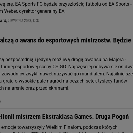
ą erę. EA Sports FC będzie przyszłością futbolu od EA Sports -
 Weber, dyrektor generalny EA.
7 KWIETNIA 2023, 17:37
nard,
alczą o awans do esportowych mistrzostw. Będzie
są bezpośrednią i jedyną możliwą drogą awansu na Majora -
 turniej esportowej sceny CS:GO. Najczęściej odbywa się on dw
 a zawodnicy zwykli nawet nazywać go mundialem. Najsilniejsze
a grają o wysokie pule nagród na oczach setek tysięcy fanów
 na arenie oraz przed ekranami.
NY
ellonii mistrzem Ekstraklasa Games. Druga Pogoń
 emocje towarzyszyły Wielkim Finałom, podczas których