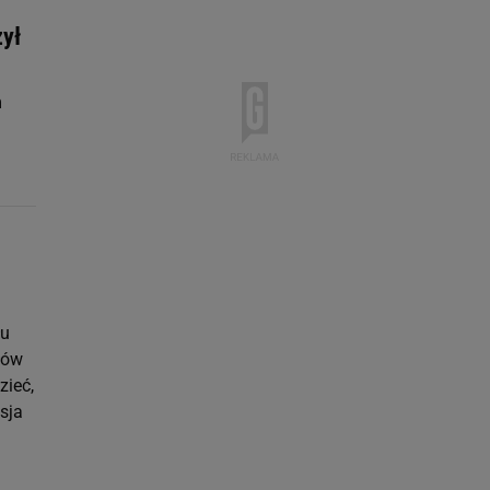
zył
m
łu
łów
zieć,
sja