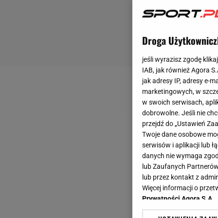
Droga Użytkownicz
jeśli wyrazisz zgodę klika
IAB, jak również Agora S
jak adresy IP, adresy e-m
marketingowych, w szcze
w swoich serwisach, aplik
dobrowolne. Jeśli nie ch
przejdź do „Ustawień Z
Twoje dane osobowe mogą
serwisów i aplikacji lub
danych nie wymaga zgody 
lub Zaufanych Partnerów
lub przez kontakt z admi
Więcej informacji o prz
Prywatności Agora S.A.