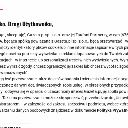
ko, Drogi Użytkowniku,
jąc „Akceptuję”, Gazeta.pl sp. z o.o. oraz jej Zaufani Partnerzy, w tym [
67
.A. będąca spółką powiązaną z Gazeta.pl sp. z o.o., będą przetwarzać T
ail czy identyfikatory plików cookie lub inne informacje zapisane w tych p
gólności na potrzeby wyświetlania reklam dopasowanych do Twoich zain
acjach i w Internecie lub personalizacji treści w nich wyświetlanych. Wyr
cesz wyrazić zgody, chcesz ograniczyć jej zakres lub chcesz wycofać zgo
aawansowanych”.
 być przetwarzane także do celów badania i mierzenia informacji dot
 łączone z danymi dot. świadczonych Tobie usług. W określonych przypad
i odbywa się w oparciu o uzasadniony interes Gazeta.pl, jej spółki powi
. Takiemu przetwarzaniu możesz się sprzeciwić, przechodząc do „Ust
nistratorem – w zależności od zakresu sprzeciwu i podmiotu, wobec które
etwarzaniu danych osobowych znajdziesz w dokumencie
Polityka Prywatn