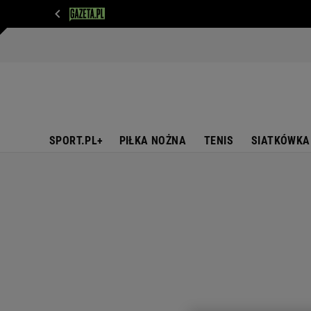
WIADOMOŚCI
NEXT
SPORT
PLOTEK
D
SPORT.PL+
PIŁKA NOŻNA
TENIS
SIATKÓWKA