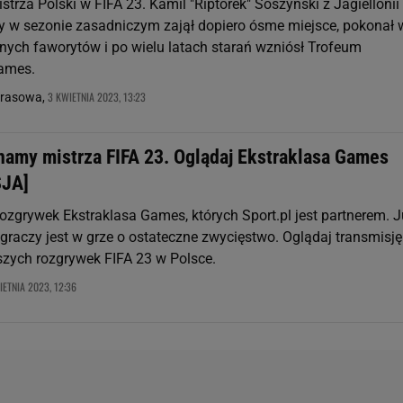
trza Polski w FIFA 23. Kamil "Riptorek" Soszyński z Jagiellonii
óry w sezonie zasadniczym zajął dopiero ósme miejsce, pokonał 
ych faworytów i po wielu latach starań wzniósł Trofeum
Games.
3 KWIETNIA 2023, 13:23
prasowa,
znamy mistrza FIFA 23. Oglądaj Ekstraklasa Games
JA]
rozgrywek Ekstraklasa Games, których Sport.pl jest partnerem. 
 graczy jest w grze o ostateczne zwycięstwo. Oglądaj transmisję
szych rozgrywek FIFA 23 w Polsce.
IETNIA 2023, 12:36