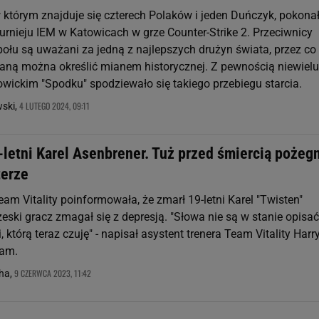
którym znajduje się czterech Polaków i jeden Duńczyk, pokona
 turnieju IEM w Katowicach w grze Counter-Strike 2. Przeciwnicy
połu są uważani za jedną z najlepszych drużyn świata, przez co
aną można określić mianem historycznej. Z pewnością niewielu
owickim "Spodku" spodziewało się takiego przebiegu starcia.
4 LUTEGO 2024, 09:11
wski,
-letni Karel Asenbrener. Tuż przed śmiercią pożeg
terze
am Vitality poinformowała, że zmarł 19-letni Karel "Twisten"
eski gracz zmagał się z depresją. "Słowa nie są w stanie opisać
, którą teraz czuję" - napisał asystent trenera Team Vitality Harr
ham.
9 CZERWCA 2023, 11:42
ha,