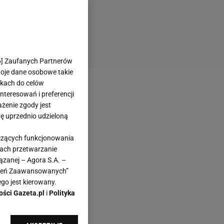
6
] Zaufanych Partnerów
woje dane osobowe takie
likach do celów
teresowań i preferencji
ażenie zgody jest
dę uprzednio udzieloną
yczących funkcjonowania
kach przetwarzanie
ązanej – Agora S.A. –
awień Zaawansowanych”
go jest kierowany.
ości Gazeta.pl
i
Polityka