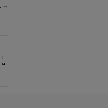
w ten
Już
 na