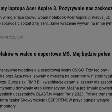
śmy laptopa Acer Aspire 3. Pozytywnie nas zaskoc
ch w moje ręce znowu wpadł notebook Acer Aspire 3. Kiedyś już
sprawdzić sprzęt z tej serii. Jakie wrażenie wywarł na mnie ty
WIETNIA 2023, 10:23
laków w walce o esportowe MŚ. Maj będzie pełen
ntensywne tygodnie dla esportowej sceny CS:GO. Trzy regiony -
a oraz Azja rywalizowały o miejsca na ostatnim w historii tytu
yżu. Europejski RMR B i kwalifikacje ostatniej szansy dla zespo
ntynentu domknęły etap eliminacyjny. Można już śmiało powied
stkich uczestników BLAST.tv Major Paris 2023. Polska transmi
iotra 'izaka' Skowyrskiego i ESPORTNOW przyciągnęła tysiące
monitory.