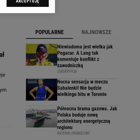
AKCEPTUJĘ
l sp. z o.o., jej
ić swoje preferencje
arzania danych poprzez
ych”. Zmiana ustawień
POPULARNE
NAJNOWSZE
ach:
Niewiadoma jest wielka jak
 celów identyfikacji.
Pogacar. A Lang tak
ał
omiar reklam i treści,
komentuje konflikt z
zawodniczką
SUBSKRYPCJA
yje
Nocna sensacja w meczu
Sabalenki! Nie będzie
zym
wielkiego hitu w Toronto
Północna brama gazowa. Jak
Polska buduje nową
architekturę energetyczną
regionu
MATERIAŁ PROMOCYJNY