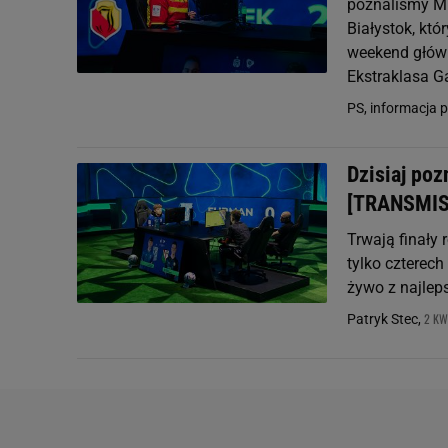
poznaliśmy Mis
Białystok, kt
weekend główn
Ekstraklasa 
PS, informacja 
Dzisiaj po
[TRANSMIS
Trwają finały 
tylko czterech
żywo z najlep
2 KW
Patryk Stec,