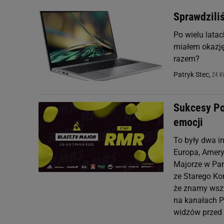
Sprawdzili
Po wielu lata
miałem okazję 
razem?
24 K
Patryk Stec,
Sukcesy Po
emocji
To były dwa i
Europa, Ameryk
Majorze w Par
ze Starego Ko
że znamy wszy
na kanałach P
widzów przed 