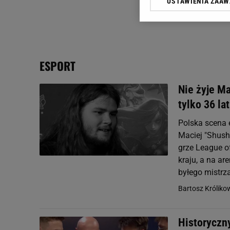
USTAWIENIA ZAA
Klikając „Akceptuję” wyra
Zaufanych Partnerów i A
dotyczące plików cookie,
odnośnik „Ustawienia pr
plików cookie możliwa je
ESPORT
My, nasi Zaufani Partne
Użycie dokładnych danych
Nie żyje Ma
Przechowywanie informacji
tylko 36 lat
badnie odbiorców i uleps
Polska scena 
Maciej "Shush
grze League o
kraju, a na a
byłego mistrz
Bartosz Króliko
Historyczn