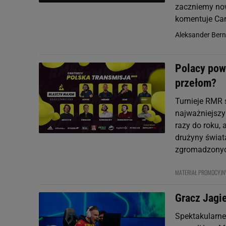
zaczniemy now
komentuje Cam
Aleksander Ber
Polacy pow
przełom?
Turnieje RMR 
najważniejszy
razy do roku,
drużyny świat
zgromadzonych
MATERIAŁ PROMOCYJ
Gracz Jagi
Spektakularne