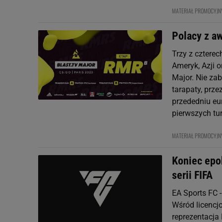
MATERIAŁ PROMOCYJ
Polacy z a
Trzy z cztere
Ameryk, Azji o
Major. Nie za
tarapaty, prze
przededniu eu
pierwszych tur
MATERIAŁ PROMOCYJ
Koniec epo
serii FIFA
EA Sports FC -
Wśród licencjo
reprezentacja 