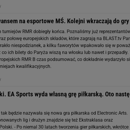
NY
wansem na esportowe MŚ. Kolejni wkraczają do gry
ch turniejów RMR dobiegły końca. Poznaliśmy już reprezentantó
raz połowę europejskich składów, które zagrają na BLAST.tv Par
brakło niespodzianek, a kilku faworytów wpakowało się w powa
z co ich bilety do Paryża wiszą na włosku lub nawet i przepadły.
ropejskich RMR B czas podsumować, co dokładnie wydarzyło s
niejach kwalifikacyjnych.
NY
ki. EA Sports wyda własną grę piłkarską. Oto nast
 tak będzie nazywała się nowa gra piłkarska od Electronic Arts.
nowanych lig i drużyn znajdzie się też Ekstraklasa oraz
Polski. - Po niemal 30 latach tworzenia gier piłkarskich, wkrótce