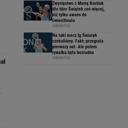
Zwycięstwo z Martą Kostiuk
ł
dło Idze Świątek coś więcej,
niż tylko awans do
ćwierćfinału
SUBSKRYPCJA
Na taki mecz Ig Światęk
czekaliśmy. Fakt: przegrała
pierwszy set. Ale potem
rywalka była bezradna
SUBSKRYPCJA
nał
y