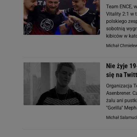
Team ENCE, w 
Vitality 2:1 w
polskiego zes
sobotnią wygr
kibiców w kat
Michał Chmiele
Nie żyje 19
się na Twit
Organizacja Te
Asenbrener. Cz
żalu ani pustki
"Gorilla" Mep
Michał Salamuc