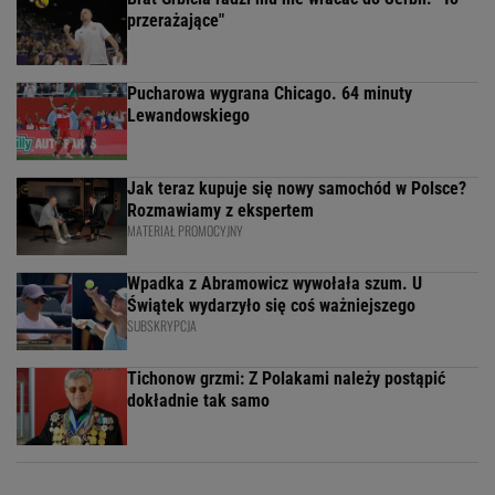
przerażające"
Pucharowa wygrana Chicago. 64 minuty
Lewandowskiego
Jak teraz kupuje się nowy samochód w Polsce?
Rozmawiamy z ekspertem
MATERIAŁ PROMOCYJNY
Wpadka z Abramowicz wywołała szum. U
Świątek wydarzyło się coś ważniejszego
SUBSKRYPCJA
Tichonow grzmi: Z Polakami należy postąpić
dokładnie tak samo