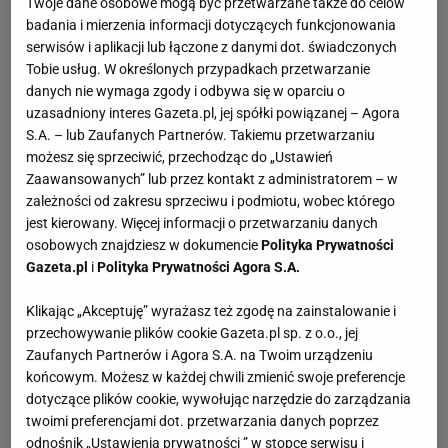
Twoje dane osobowe mogą być przetwarzane także do celów
badania i mierzenia informacji dotyczących funkcjonowania
serwisów i aplikacji lub łączone z danymi dot. świadczonych
Tobie usług. W określonych przypadkach przetwarzanie
danych nie wymaga zgody i odbywa się w oparciu o
uzasadniony interes Gazeta.pl, jej spółki powiązanej – Agora
S.A. – lub Zaufanych Partnerów. Takiemu przetwarzaniu
możesz się sprzeciwić, przechodząc do „Ustawień
Zaawansowanych” lub przez kontakt z administratorem – w
zależności od zakresu sprzeciwu i podmiotu, wobec którego
jest kierowany. Więcej informacji o przetwarzaniu danych
osobowych znajdziesz w dokumencie
Polityka Prywatności
Gazeta.pl
i
Polityka Prywatności Agora S.A.
Klikając „Akceptuję” wyrażasz też zgodę na zainstalowanie i
przechowywanie plików cookie Gazeta.pl sp. z o.o., jej
Zaufanych Partnerów i Agora S.A. na Twoim urządzeniu
końcowym. Możesz w każdej chwili zmienić swoje preferencje
dotyczące plików cookie, wywołując narzędzie do zarządzania
twoimi preferencjami dot. przetwarzania danych poprzez
odnośnik „Ustawienia prywatności ” w stopce serwisu i