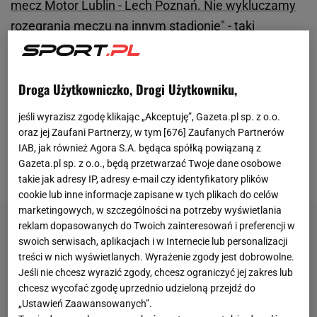
mecz Motor Lublin - Lech Poznań. Nie wykluczamy
rozegrania meczu na innym stadionie"
- taki
komunikat pojawił się w niedzielę w mediach
społecznościowych
Motoru
Lublin. Kibice przyjęli go
Droga Użytkowniczko, Drogi Użytkowniku,
wręcz z niedowierzaniem. Mowa bowiem o
spotkaniu, które zaplanowane jest dopiero na... maj.
jeśli wyrazisz zgodę klikając „Akceptuję”, Gazeta.pl sp. z o.o.
Szybko jednak stało się jasne, że klub miał zamiar
oraz jej Zaufani Partnerzy, w tym [
676
] Zaufanych Partnerów
wywrzeć presję na władzach miasta, do którego
IAB, jak również Agora S.A. będąca spółką powiązaną z
Gazeta.pl sp. z o.o., będą przetwarzać Twoje dane osobowe
należy stadion.
takie jak adresy IP, adresy e-mail czy identyfikatory plików
cookie lub inne informacje zapisane w tych plikach do celów
marketingowych, w szczególności na potrzeby wyświetlania
reklam dopasowanych do Twoich zainteresowań i preferencji w
swoich serwisach, aplikacjach i w Internecie lub personalizacji
treści w nich wyświetlanych. Wyrażenie zgody jest dobrowolne.
Jeśli nie chcesz wyrazić zgody, chcesz ograniczyć jej zakres lub
chcesz wycofać zgodę uprzednio udzieloną przejdź do
„Ustawień Zaawansowanych”.