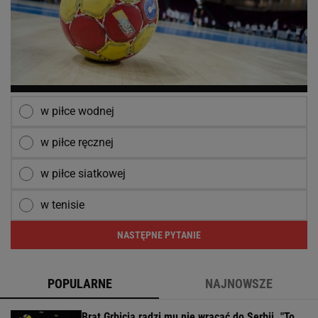
w piłce wodnej
w piłce ręcznej
w piłce siatkowej
w tenisie
NASTĘPNE PYTANIE
POPULARNE
NAJNOWSZE
Brat Grbicia radzi mu nie wracać do Serbii. "To