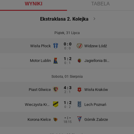
WYNIKI
TABELA
Ekstraklasa 2. Kolejka
Piątek, 31 Lipca
0 : 0
Wisła Płock
Widzew Łódź
0 : 0
1 : 2
Motor Lublin
Jagiellonia Białystok
0 : 1
Sobota, 01 Sierpnia
4 : 3
Piast Gliwice
Wisła Kraków
2 : 1
1 : 2
Wieczysta Kraków
Lech Poznań
0 : 2
- : -
Korona Kielce
Górnik Zabrze
18:15