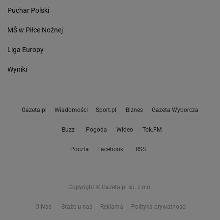
Puchar Polski
MŚ w Piłce Nożnej
Liga Europy
Wyniki
Gazeta.pl
Wiadomości
Sport.pl
Biznes
Gazeta Wyborcza
Buzz
Pogoda
Wideo
Tok.FM
Poczta
Facebook
RSS
Copyright © Gazeta.pl sp. z o.o.
O Nas
Staże u nas
Reklama
Polityka prywatności