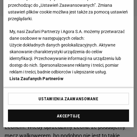
przechodząc do „Ustawień Zaawansowanych”. Zmiana
ustawień plików cookie możliwa jest także za pomocą ustawień
przeglądarki.
Zobacz wideo
Bogusław Leśnodorski finansował
My, nasi Zaufani Partnerzy i Agora S.A. możemy przetwarzać
karierę Igi Świątek? "To on polecił Darię"
dane osobowe w następujących celach:
Użycie dokładnych danych geolokalizacyjnych. Aktywne
skanowanie charakterystyki urządzenia do celów
Jakubas zagroził walkowerem. Jest ostateczna
identyfikacji. Przechowywanie informacji na urządzeniu lub
dostęp do nich. Spersonalizowane reklamy i treści, pomiar
decyzja ws. stadionu Motoru
reklam i treści, badnie odbiorców i ulepszanie usług.
Lista Zaufanych Partnerów
Przyznał to zresztą wprost właściciel Motoru,
Zbigniew Jakubas. W rozmowie z Weszło.com
USTAWIENIA ZAAWANSOWANE
stwierdził jasno, że zależy mu na tym, by MOSiR
wymienił murawę. -
Jeżeli płyta nie zostanie
AKCEPTUJĘ
wymieniona, to piłkarze nie wyjdą na mecz z
Lechem. Wtedy uprzedzimy Lecha, że poddajemy
mecz walkowerem, bo podobno nie jest to takie