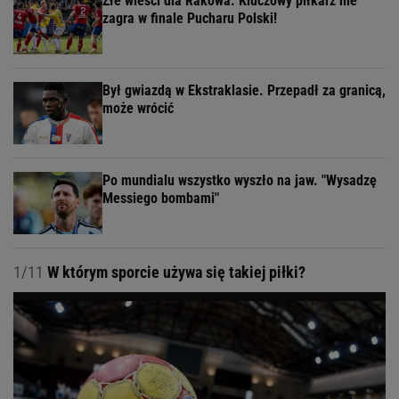
Złe wieści dla Rakowa. Kluczowy piłkarz nie
zagra w finale Pucharu Polski!
Był gwiazdą w Ekstraklasie. Przepadł za granicą,
może wrócić
Po mundialu wszystko wyszło na jaw. "Wysadzę
Messiego bombami"
1/11
W którym sporcie używa się takiej piłki?