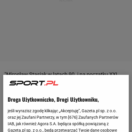
"Mirosław Stasiak w latach 90. i na początku XXI
wieku w polskim środowisku piłkarskim był znaną
osobą. Zaskakiwał przede wszystkim tym, że w
Droga Użytkowniczko, Drogi Użytkowniku,
drużynach pełnił kilka funkcji - równocześnie bywał
piłkarzem, sponsorem oraz prezesem klubu.
jeśli wyrazisz zgodę klikając „Akceptuję”, Gazeta.pl sp. z o.o.
Zasłynął choćby z tego, że do nazwy zespołu
oraz jej Zaufani Partnerzy, w tym [
676
] Zaufanych Partnerów
IAB, jak również Agora S.A. będąca spółką powiązaną z
dodawał własne nazwisko. Poza tym był
Gazeta.pl sp. z o.o., będą przetwarzać Twoje dane osobowe