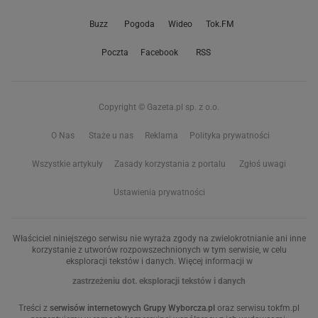
Buzz
Pogoda
Wideo
Tok.FM
Poczta
Facebook
RSS
Copyright © Gazeta.pl sp. z o.o.
O Nas
Staże u nas
Reklama
Polityka prywatności
Wszystkie artykuły
Zasady korzystania z portalu
Zgłoś uwagi
Ustawienia prywatności
Właściciel niniejszego serwisu nie wyraża zgody na zwielokrotnianie ani inne
korzystanie z utworów rozpowszechnionych w tym serwisie, w celu
eksploracji tekstów i danych. Więcej informacji w
zastrzeżeniu dot. eksploracji tekstów i danych
Treści z
serwisów internetowych Grupy Wyborcza.pl
oraz serwisu tokfm.pl