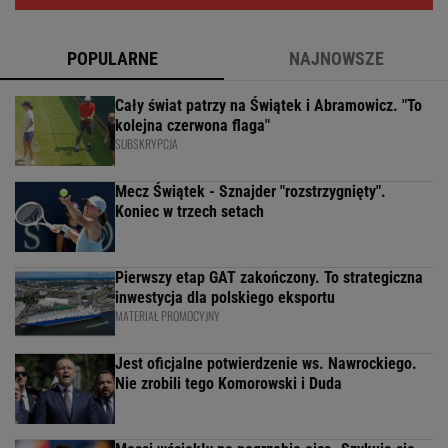
POPULARNE
NAJNOWSZE
Cały świat patrzy na Świątek i Abramowicz. "To
kolejna czerwona flaga"
SUBSKRYPCJA
Mecz Świątek - Sznajder "rozstrzygnięty".
Koniec w trzech setach
Pierwszy etap GAT zakończony. To strategiczna
inwestycja dla polskiego eksportu
MATERIAŁ PROMOCYJNY
Jest oficjalne potwierdzenie ws. Nawrockiego.
Nie zrobili tego Komorowski i Duda