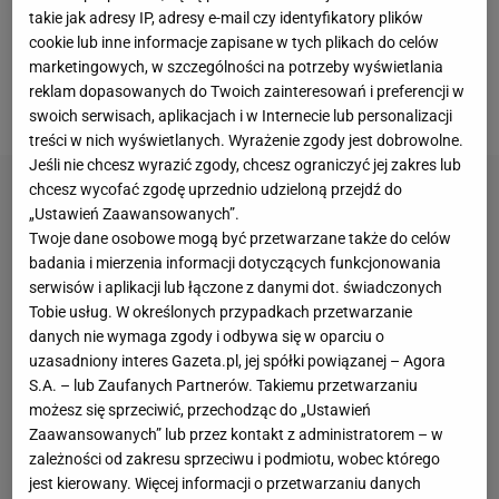
nieformalnym trenerem zespołów, gdyż decydował
takie jak adresy IP, adresy e-mail czy identyfikatory plików
o składzie, o tym,
czy trener może odważyć się go
cookie lub inne informacje zapisane w tych plikach do celów
marketingowych, w szczególności na potrzeby wyświetlania
zmienić w trakcie meczu" - pisał o Stasiaku w 2023
reklam dopasowanych do Twoich zainteresowań i preferencji w
roku Artur Brzozowski z "Wyborczej".
swoich serwisach, aplikacjach i w Internecie lub personalizacji
treści w nich wyświetlanych. Wyrażenie zgody jest dobrowolne.
Jeśli nie chcesz wyrazić zgody, chcesz ograniczyć jej zakres lub
chcesz wycofać zgodę uprzednio udzieloną przejdź do
„Ustawień Zaawansowanych”.
Twoje dane osobowe mogą być przetwarzane także do celów
badania i mierzenia informacji dotyczących funkcjonowania
serwisów i aplikacji lub łączone z danymi dot. świadczonych
Tobie usług. W określonych przypadkach przetwarzanie
danych nie wymaga zgody i odbywa się w oparciu o
uzasadniony interes Gazeta.pl, jej spółki powiązanej – Agora
S.A. – lub Zaufanych Partnerów. Takiemu przetwarzaniu
możesz się sprzeciwić, przechodząc do „Ustawień
Zaawansowanych” lub przez kontakt z administratorem – w
zależności od zakresu sprzeciwu i podmiotu, wobec którego
jest kierowany. Więcej informacji o przetwarzaniu danych