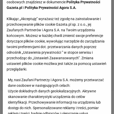
osobowych znajdziesz w dokumencie
Polityka Prywatności
Gazeta.pl
i
Polityka Prywatności Agora S.A.
Klikając „Akceptuję” wyrażasz też zgodę na zainstalowanie i
przechowywanie plików cookie Gazeta.pl sp. z o.o., jej
Zaufanych Partnerów i Agora S.A. na Twoim urządzeniu
końcowym. Możesz w każdej chwili zmienić swoje preferencje
dotyczące plików cookie, wywołując narzędzie do zarządzania
twoimi preferencjami dot. przetwarzania danych poprzez
odnośnik „Ustawienia prywatności ” w stopce serwisu i
przechodząc do „Ustawień Zaawansowanych”. Zmiana
ustawień plików cookie możliwa jest także za pomocą ustawień
przeglądarki.
My, nasi Zaufani Partnerzy i Agora S.A. możemy przetwarzać
dane osobowe w następujących celach:
Użycie dokładnych danych geolokalizacyjnych. Aktywne
skanowanie charakterystyki urządzenia do celów
Zobacz wideo
Kosecki: Nie było słabego punktu w
identyfikacji. Przechowywanie informacji na urządzeniu lub
dostęp do nich. Spersonalizowane reklamy i treści, pomiar
meczu ze Szwecją!
reklam i treści, badnie odbiorców i ulepszanie usług.