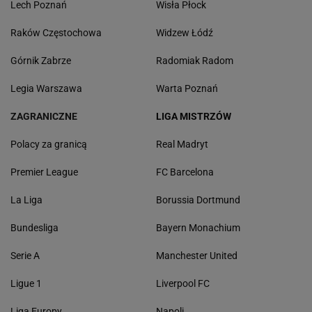
Lech Poznań
Wisła Płock
Raków Częstochowa
Widzew Łódź
Górnik Zabrze
Radomiak Radom
Legia Warszawa
Warta Poznań
ZAGRANICZNE
LIGA MISTRZÓW
Polacy za granicą
Real Madryt
Premier League
FC Barcelona
La Liga
Borussia Dortmund
Bundesliga
Bayern Monachium
Serie A
Manchester United
Ligue 1
Liverpool FC
Liga Europy
Napoli