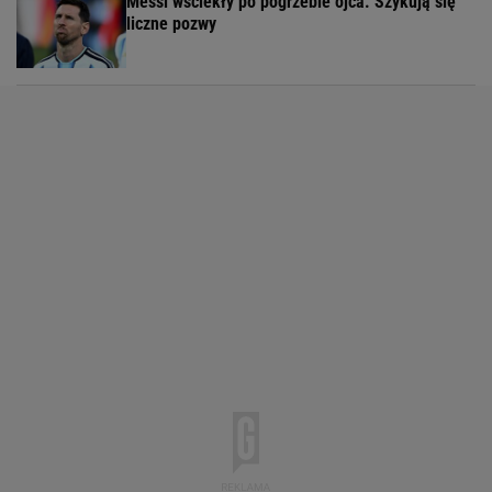
Messi wściekły po pogrzebie ojca. Szykują się
liczne pozwy