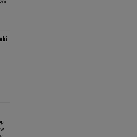
zni
aki
pp
 w
w