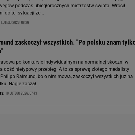
egów podczas ubiegłorocznych mistrzostw świata. Wrócił
do tej sytuacji ze...
0 LUTEGO 2026, 08:26
imund zaskoczył wszystkich. "Po polsku znam tylk
o"
rasowa po konkursie indywidualnym na normalnej skoczni w
a dość nietypowy przebieg. A to za sprawą złotego medalisty
. Philipp Raimund, bo o nim mowa, zaskoczył wszystkich już na
u. Nagle zaczął...
10 LUTEGO 2026, 07:43
rz,