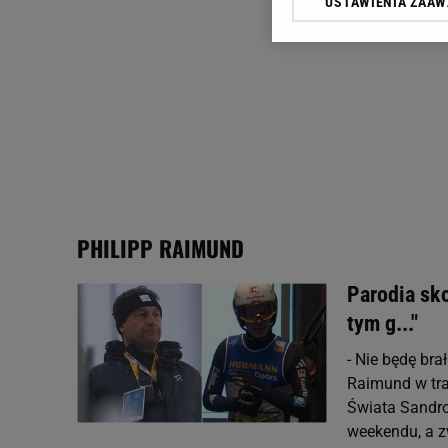
USTAWIENIA ZAA
Klikając „Akceptuję” wyra
Zaufanych Partnerów i A
dotyczące plików cookie,
odnośnik „Ustawienia pr
plików cookie możliwa je
My, nasi Zaufani Partne
Użycie dokładnych danych
Przechowywanie informacji
badnie odbiorców i uleps
PHILIPP RAIMUND
Parodia sko
tym g..."
- Nie będę bra
Raimund w tra
Świata Sandro
weekendu, a z