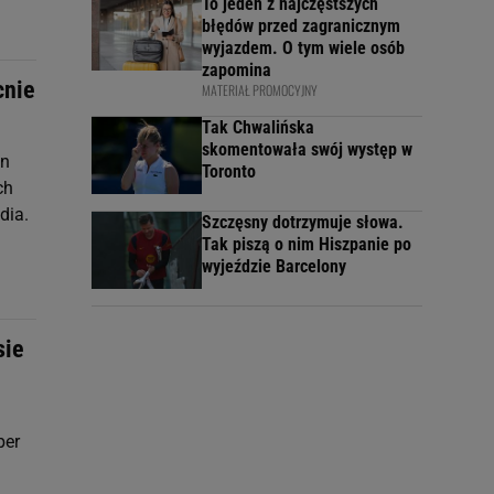
To jeden z najczęstszych
błędów przed zagranicznym
wyjazdem. O tym wiele osób
zapomina
cnie
MATERIAŁ PROMOCYJNY
Tak Chwalińska
skomentowała swój występ w
en
Toronto
ch
dia.
Szczęsny dotrzymuje słowa.
Tak piszą o nim Hiszpanie po
wyjeździe Barcelony
sie
per