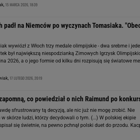
15 MARCA 2026, 18:39
ak,
ch padł na Niemców po wyczynach Tomasiaka. "Obe
ak wywiózł z Włoch trzy medale olimpijskie - dwa srebrne i jed
atek był największą niespodzianką Zimowych Igrzysk Olimpijski
na 2026, a o jego formie od kilku dni rozpisują się światowe me
17 LUTEGO 2026, 20:19
wiak,
 zapomną, co powiedział o nich Raimund po konkur
wdę sfrustrowany tą decyzją, ale nic już nie mogę zrobić. Nie
w skórze ludzi, którzy decydowali o tym. (...) W polskiej ekipie
pisał się świetnie, na pewno pchnął polski duet do przodu. Kac