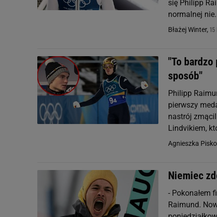
się Philipp Ra
normalnej nie.
15 
Błażej Winter,
"To bardzo 
sposób"
Philipp Raimu
pierwszy medal
nastrój zmąci
Lindvikiem, któ
Agnieszka Pisko
Niemiec zdo
- Pokonałem f
Raimund. Nowy
poniedziałko