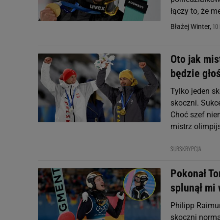
łączy to, że m
10 
Błażej Winter,
Oto jak mis
będzie gło
Tylko jeden s
skoczni. Sukc
Choć szef nie
mistrz olimpijs
SUBSKRYPCJA
Pokonał To
splunął mi 
Philipp Raimu
skoczni normal