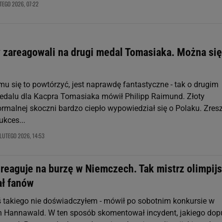
TEGO 2026, 07:22
 zareagowali na drugi medal Tomasiaka. Można się
 mu się to powtórzyć, jest naprawdę fantastyczne - tak o drugim
edalu dla Kacpra Tomasiaka mówił Philipp Raimund. Złoty
ormalnej skoczni bardzo ciepło wypowiedział się o Polaku. Zres
ukces...
LUTEGO 2026, 14:53
reaguje na burzę w Niemczech. Tak mistrz olimpijs
ł fanów
ś takiego nie doświadczyłem - mówił po sobotnim konkursie w
 Hannawald. W ten sposób skomentował incydent, jakiego dopu