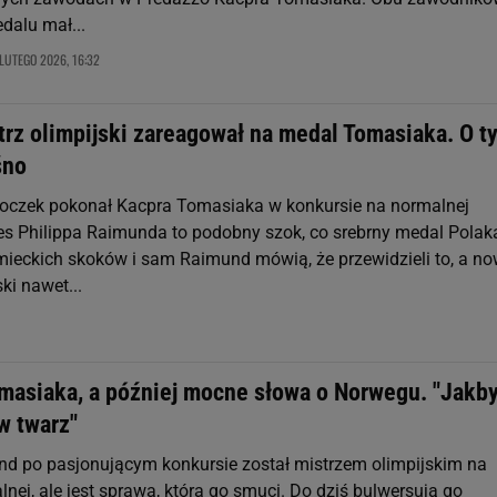
edalu mał...
LUTEGO 2026, 16:32
trz olimpijski zareagował na medal Tomasiaka. O t
śno
koczek pokonał Kacpra Tomasiaka w konkursie na normalnej
es Philippa Raimunda to podobny szok, co srebrny medal Polak
mieckich skoków i sam Raimund mówią, że przewidzieli to, a n
ki nawet...
masiaka, a później mocne słowa o Norwegu. "Jakb
w twarz"
nd po pasjonującym konkursie został mistrzem olimpijskim na
nej, ale jest sprawa, która go smuci. Do dziś bulwersują go