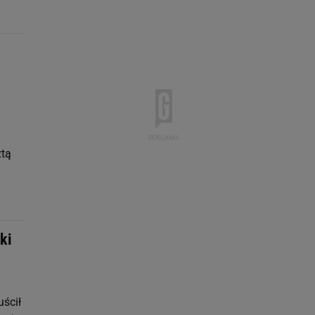
ztą
ki
ścił