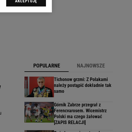
AKCEPTUJĘ
l sp. z o.o., jej
ić swoje preferencje
arzania danych poprzez
ych”. Zmiana ustawień
ach:
 celów identyfikacji.
omiar reklam i treści,
POPULARNE
NAJNOWSZE
Tichonow grzmi: Z Polakami
należy postąpić dokładnie tak
w
samo
Górnik Zabrze przegrał z
Ferencvarosem. Wicemistrz
u
Polski ma czego żałować
[ZAPIS RELACJI]