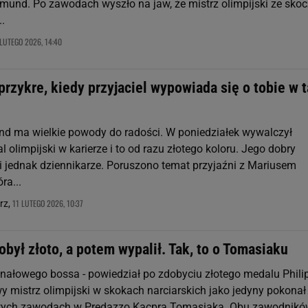
imund. Po zawodach wyszło na jaw, że mistrz olimpijski ze skoc
..
LUTEGO 2026, 14:40
przykre, kiedy przyjaciel wypowiada się o tobie w t
nd ma wielkie powody do radości. W poniedziałek wywalczył
 olimpijski w karierze i to od razu złotego koloru. Jego dobry
li jednak dziennikarze. Poruszono temat przyjaźni z Mariusem
ra...
11 LUTEGO 2026, 10:37
rz,
był złoto, a potem wypalił. Tak, to o Tomasiaku
inałowego bossa - powiedział po zdobyciu złotego medalu Phili
 mistrz olimpijski w skokach narciarskich jako jedyny pokonał
wych zawodach w Predazzo Kacpra Tomasiaka. Obu zawodnikó