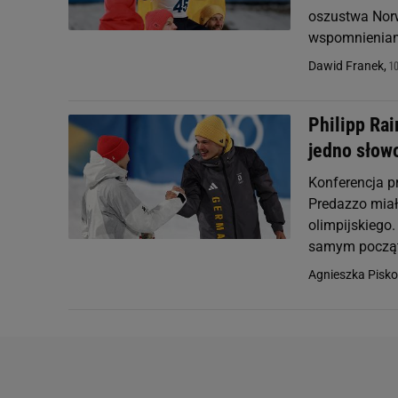
oszustwa Norw
wspomnieniami 
1
Dawid Franek,
Philipp Ra
jedno słow
Konferencja p
Predazzo miał
olimpijskiego
samym początk
Agnieszka Pisko