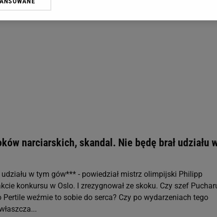
WANSOWANE
żasz też zgodę na zainstalowanie i przechowywanie plików cookie Gazeta.p
gora S.A. na Twoim urządzeniu końcowym. Możesz w każdej chwili zmien
 wywołując narzędzie do zarządzania twoimi preferencjami dot. przetw
ywatności ” w stopce serwisu i przechodząc do „Ustawień Zaawansowan
st także za pomocą ustawień przeglądarki.
rzy i Agora S.A. możemy przetwarzać dane osobowe w następujących cel
 geolokalizacyjnych. Aktywne skanowanie charakterystyki urządzenia do
 na urządzeniu lub dostęp do nich. Spersonalizowane reklamy i treści, p
zanie usług.
Lista Zaufanych Partnerów
ków narciarskich, skandal. Nie będę brał udziału 
ł udziału w tym gów*** - powiedział mistrz olimpijski Philipp
kcie konkursu w Oslo. I zrezygnował ze skoku. Czy szef Puchar
 Pertile weźmie to sobie do serca? Czy po wydarzeniach tego
właszcza...