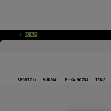
WIADOMOŚCI
NEXT
SPORT
PLOTEK
D
SPORT.PL+
MUNDIAL
PIŁKA NOŻNA
TENIS