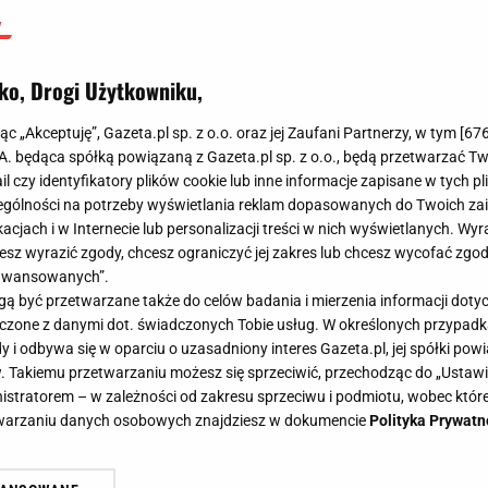
ko, Drogi Użytkowniku,
jąc „Akceptuję”, Gazeta.pl sp. z o.o. oraz jej Zaufani Partnerzy, w tym [
67
.A. będąca spółką powiązaną z Gazeta.pl sp. z o.o., będą przetwarzać T
ail czy identyfikatory plików cookie lub inne informacje zapisane w tych p
gólności na potrzeby wyświetlania reklam dopasowanych do Twoich zain
acjach i w Internecie lub personalizacji treści w nich wyświetlanych. Wyr
cesz wyrazić zgody, chcesz ograniczyć jej zakres lub chcesz wycofać zgo
aawansowanych”.
 być przetwarzane także do celów badania i mierzenia informacji dot
 łączone z danymi dot. świadczonych Tobie usług. W określonych przypad
i odbywa się w oparciu o uzasadniony interes Gazeta.pl, jej spółki powi
. Takiemu przetwarzaniu możesz się sprzeciwić, przechodząc do „Ust
nistratorem – w zależności od zakresu sprzeciwu i podmiotu, wobec które
etwarzaniu danych osobowych znajdziesz w dokumencie
Polityka Prywatn