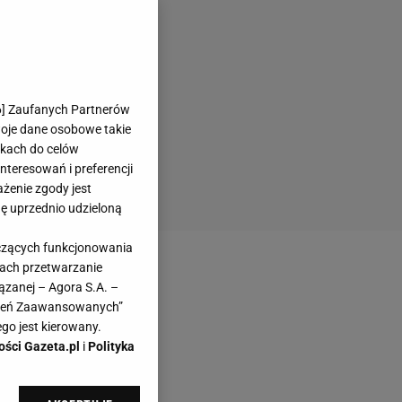
6
] Zaufanych Partnerów
woje dane osobowe takie
likach do celów
teresowań i preferencji
ażenie zgody jest
dę uprzednio udzieloną
yczących funkcjonowania
kach przetwarzanie
ązanej – Agora S.A. –
awień Zaawansowanych”
go jest kierowany.
ości Gazeta.pl
i
Polityka