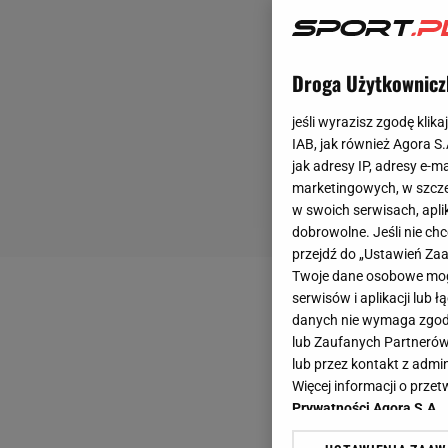
Droga Użytkownicz
jeśli wyrazisz zgodę klika
IAB, jak również Agora S
jak adresy IP, adresy e-m
marketingowych, w szcze
w swoich serwisach, aplik
dobrowolne. Jeśli nie ch
przejdź do „Ustawień Z
Twoje dane osobowe mogą
serwisów i aplikacji lub
danych nie wymaga zgody 
lub Zaufanych Partnerów
lub przez kontakt z admi
Więcej informacji o prz
Prywatności Agora S.A.