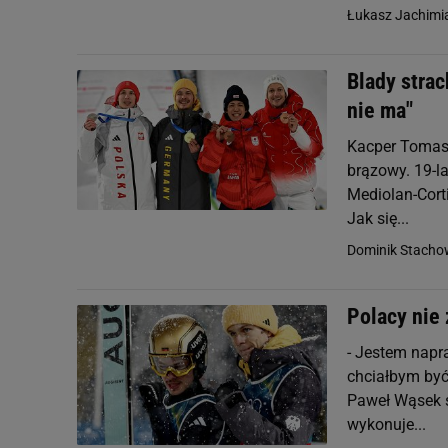
Łukasz Jachimi
Blady stra
nie ma"
Kacper Tomasi
brązowy. 19-l
Mediolan-Corti
Jak się...
Dominik Stacho
Polacy nie
- Jestem napra
chciałbym być 
Paweł Wąsek s
wykonuje...