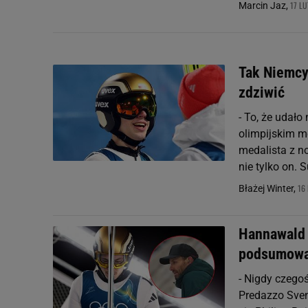
17 LU
Marcin Jaz,
Tak Niemcy
zdziwić
- To, że udało
olimpijskim m
medalista z n
nie tylko on. S
16 
Błażej Winter,
Hannawald 
podsumowa
- Nigdy czego
Predazzo Sven