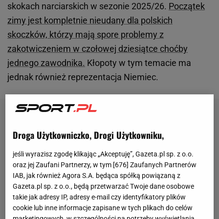
skokach narciarskich w sezonie 2025/26.
Początek
zimy jest kompletnie nieudany dla polskich
skoczków, którzy mają spore problemy z
zakotwiczeniem w czołowej dziesiątce choćby
jednego zawodnika.
Kłopoty w tym temacie ma
jednak również reprezentacja Niemiec.
Droga Użytkowniczko, Drogi Użytkowniku,
jeśli wyrazisz zgodę klikając „Akceptuję”, Gazeta.pl sp. z o.o.
oraz jej Zaufani Partnerzy, w tym [
676
] Zaufanych Partnerów
IAB, jak również Agora S.A. będąca spółką powiązaną z
Gazeta.pl sp. z o.o., będą przetwarzać Twoje dane osobowe
takie jak adresy IP, adresy e-mail czy identyfikatory plików
cookie lub inne informacje zapisane w tych plikach do celów
marketingowych, w szczególności na potrzeby wyświetlania