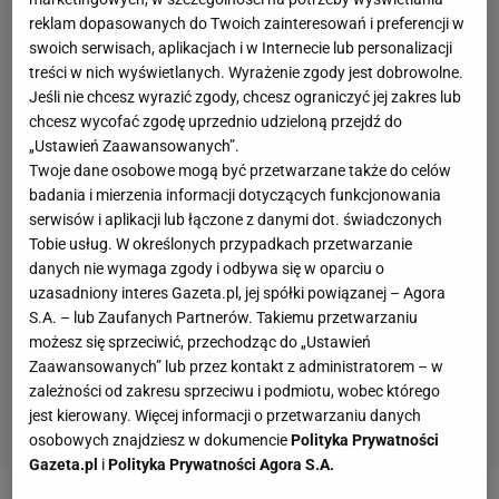
reklam dopasowanych do Twoich zainteresowań i preferencji w
swoich serwisach, aplikacjach i w Internecie lub personalizacji
treści w nich wyświetlanych. Wyrażenie zgody jest dobrowolne.
Jeśli nie chcesz wyrazić zgody, chcesz ograniczyć jej zakres lub
chcesz wycofać zgodę uprzednio udzieloną przejdź do
„Ustawień Zaawansowanych”.
Twoje dane osobowe mogą być przetwarzane także do celów
badania i mierzenia informacji dotyczących funkcjonowania
serwisów i aplikacji lub łączone z danymi dot. świadczonych
Tobie usług. W określonych przypadkach przetwarzanie
danych nie wymaga zgody i odbywa się w oparciu o
uzasadniony interes Gazeta.pl, jej spółki powiązanej – Agora
S.A. – lub Zaufanych Partnerów. Takiemu przetwarzaniu
możesz się sprzeciwić, przechodząc do „Ustawień
Zaawansowanych” lub przez kontakt z administratorem – w
zależności od zakresu sprzeciwu i podmiotu, wobec którego
jest kierowany. Więcej informacji o przetwarzaniu danych
osobowych znajdziesz w dokumencie
Polityka Prywatności
Gazeta.pl
i
Polityka Prywatności Agora S.A.