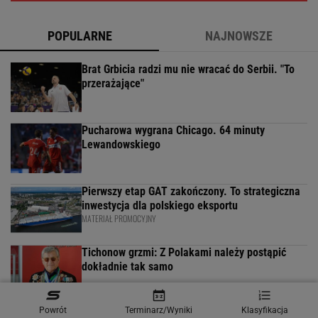
POPULARNE
NAJNOWSZE
Brat Grbicia radzi mu nie wracać do Serbii. "To
przerażające"
Pucharowa wygrana Chicago. 64 minuty
Lewandowskiego
Pierwszy etap GAT zakończony. To strategiczna
inwestycja dla polskiego eksportu
MATERIAŁ PROMOCYJNY
Tichonow grzmi: Z Polakami należy postąpić
dokładnie tak samo
Powrót
Terminarz/Wyniki
Klasyfikacja
Wpadka z Abramowicz wywołała szum. U