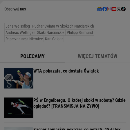
Obserwuj nas
Jens Weissflog
Puchar Świata W Skokach Narciarskich
Andreas Wellinger
Skoki Narciarskie
Philipp Raimund
Reprezentacja Niemiec
Karl Geiger
POLECAMY
WIĘCEJ TEMATÓW
WTA pokazała, co dostała Świątek
PŚ w Engelbergu. O której skoki w sobotę? Gdzie
oglądać? [TRANSMISJA NA ŻYWO]
Kacper Tomasiak pokazał, co potrafi. 18-latek