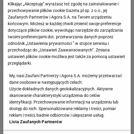
Klikając „Akceptuję” wyrażasz też zgodę na zainstalowanie i
Zobacz wideo
Gorąco wokół polskich skoków.
przechowywanie plików cookie Gazeta.pl sp. z o.o., jej
Chodzi o skład na igrzyska
Zaufanych Partnerów i Agora S.A. na Twoim urządzeniu
końcowym. Możesz w każdej chwili zmienić swoje preferencje
dotyczące plików cookie, wywołując narzędzie do zarządzania
Jeden skacze, reszta obserwuje. Raimund liderem
twoimi preferencjami dot. przetwarzania danych poprzez
kadry
odnośnik „Ustawienia prywatności ” w stopce serwisu i
przechodząc do „Ustawień Zaawansowanych”. Zmiana
Od początku sezonu
ekipa
prowadzona przez
ustawień plików cookie możliwa jest także za pomocą ustawień
przeglądarki.
Stefana Horngachera nie zachwyca. W fatalnej
dyspozycji jest Karl Geiger, który zdobył zaledwie 12
My, nasi Zaufani Partnerzy i Agora S.A. możemy przetwarzać
punktów w klasyfikacji generalnej PŚ i przed
dane osobowe w następujących celach:
Użycie dokładnych danych geolokalizacyjnych. Aktywne
weekendem w Klingenthal został wycofany z kadry
skanowanie charakterystyki urządzenia do celów
A.
identyfikacji. Przechowywanie informacji na urządzeniu lub
dostęp do nich. Spersonalizowane reklamy i treści, pomiar
- Wszystko idzie nie tak. Kiedy skaczesz źle, to
reklam i treści, badnie odbiorców i ulepszanie usług.
Lista Zaufanych Partnerów
skaczesz źle na każdej skoczni. Pojawiły się te same
problemy, co w poprzednich konkursach. Nie wiem,