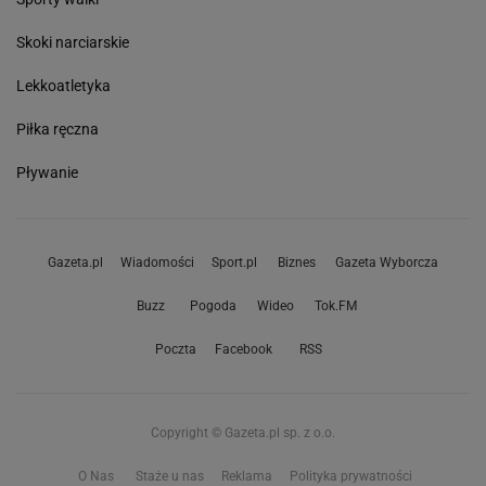
Skoki narciarskie
Lekkoatletyka
Piłka ręczna
Pływanie
Gazeta.pl
Wiadomości
Sport.pl
Biznes
Gazeta Wyborcza
Buzz
Pogoda
Wideo
Tok.FM
Poczta
Facebook
RSS
Copyright © Gazeta.pl sp. z o.o.
O Nas
Staże u nas
Reklama
Polityka prywatności