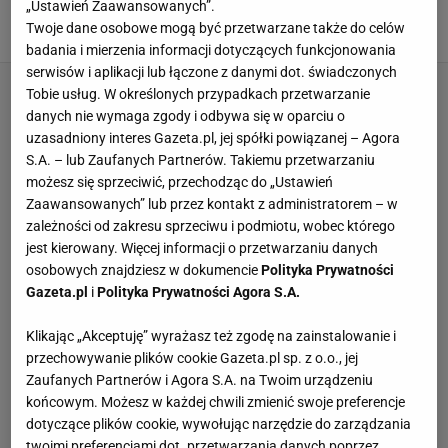
ligi
„Ustawień Zaawansowanych”.
Twoje dane osobowe mogą być przetwarzane także do celów
24 SIERPNIA 2025, 21:52
Dawid Franek,
badania i mierzenia informacji dotyczących funkcjonowania
serwisów i aplikacji lub łączone z danymi dot. świadczonych
Tobie usług. W określonych przypadkach przetwarzanie
danych nie wymaga zgody i odbywa się w oparciu o
uzasadniony interes Gazeta.pl, jej spółki powiązanej – Agora
S.A. – lub Zaufanych Partnerów. Takiemu przetwarzaniu
możesz się sprzeciwić, przechodząc do „Ustawień
Zaawansowanych” lub przez kontakt z administratorem – w
zależności od zakresu sprzeciwu i podmiotu, wobec którego
jest kierowany. Więcej informacji o przetwarzaniu danych
osobowych znajdziesz w dokumencie
Polityka Prywatności
Gazeta.pl
i
Polityka Prywatności Agora S.A.
Klikając „Akceptuję” wyrażasz też zgodę na zainstalowanie i
przechowywanie plików cookie Gazeta.pl sp. z o.o., jej
Zaufanych Partnerów i Agora S.A. na Twoim urządzeniu
końcowym. Możesz w każdej chwili zmienić swoje preferencje
dotyczące plików cookie, wywołując narzędzie do zarządzania
twoimi preferencjami dot. przetwarzania danych poprzez