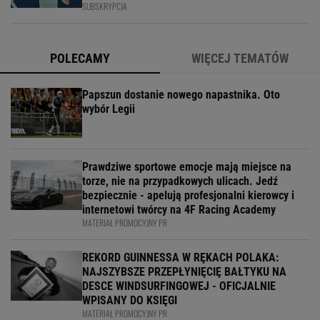
SUBSKRYPCJA
POLECAMY
WIĘCEJ TEMATÓW
Papszun dostanie nowego napastnika. Oto
wybór Legii
Prawdziwe sportowe emocje mają miejsce na
torze, nie na przypadkowych ulicach. Jedź
bezpiecznie - apelują profesjonalni kierowcy i
internetowi twórcy na 4F Racing Academy
MATERIAŁ PROMOCYJNY PR
REKORD GUINNESSA W RĘKACH POLAKA:
NAJSZYBSZE PRZEPŁYNIĘCIĘ BAŁTYKU NA
DESCE WINDSURFINGOWEJ - OFICJALNIE
WPISANY DO KSIĘGI
MATERIAŁ PROMOCYJNY PR