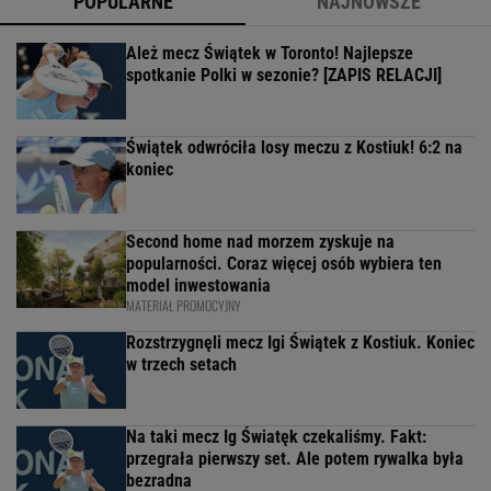
POPULARNE
NAJNOWSZE
Ależ mecz Świątek w Toronto! Najlepsze
spotkanie Polki w sezonie? [ZAPIS RELACJI]
Świątek odwróciła losy meczu z Kostiuk! 6:2 na
koniec
Second home nad morzem zyskuje na
popularności. Coraz więcej osób wybiera ten
model inwestowania
MATERIAŁ PROMOCYJNY
Rozstrzygnęli mecz Igi Świątek z Kostiuk. Koniec
w trzech setach
Na taki mecz Ig Światęk czekaliśmy. Fakt:
przegrała pierwszy set. Ale potem rywalka była
bezradna