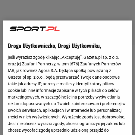
Droga Użytkowniczko, Drogi Użytkowniku,
MICHAŁ ROSIAK
jeśli wyrazisz zgodę klikając „Akceptuję”, Gazeta.pl sp. z o.o.
oraz jej Zaufani Partnerzy, w tym [
676
] Zaufanych Partnerów
IAB, jak również Agora S.A. będąca spółką powiązaną z
Polski talent wybrał Śląsk zamiast Arsenalu.
Nagle wypalił. "Nieuczciwe"
Gazeta.pl sp. z o.o., będą przetwarzać Twoje dane osobowe
takie jak adresy IP, adresy e-mail czy identyfikatory plików
1 PAŹDZIERNIKA 2025, 10:42
Norbert Amlicki,
cookie lub inne informacje zapisane w tych plikach do celów
marketingowych, w szczególności na potrzeby wyświetlania
Arsenal, a teraz Śląsk. Polski talent wylądował
reklam dopasowanych do Twoich zainteresowań i preferencji w
w I lidze
swoich serwisach, aplikacjach i w Internecie lub personalizacji
3 WRZEŚNIA 2025, 19:06
Bartosz Królikowski,
treści w nich wyświetlanych. Wyrażenie zgody jest dobrowolne.
Jeśli nie chcesz wyrazić zgody, chcesz ograniczyć jej zakres lub
chcesz wycofać zgodę uprzednio udzieloną przejdź do
Co za zwrot! Piłkarz Arsenalu trafi do polskiej I