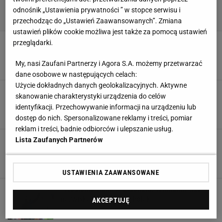
odnośnik „Ustawienia prywatności ” w stopce serwisu i
przechodząc do „Ustawień Zaawansowanych”. Zmiana
ustawień plików cookie możliwa jest także za pomocą ustawień
Widzew szykuje hit
przeglądarki.
transferowy! Z Arsenalu do Ekstraklasy
My, nasi Zaufani Partnerzy i Agora S.A. możemy przetwarzać
11 SIERPNIA 2025, 08:30
Aleksander Bernard,
dane osobowe w następujących celach:
Użycie dokładnych danych geolokalizacyjnych. Aktywne
Polak niedawno błyszczał w Arsenalu. Teraz
skanowanie charakterystyki urządzenia do celów
może trafić do nowej ligi
identyfikacji. Przechowywanie informacji na urządzeniu lub
29 LIPCA 2025, 18:37
Bartosz Królikowski,
dostęp do nich. Spersonalizowane reklamy i treści, pomiar
reklam i treści, badnie odbiorców i ulepszanie usług.
Lista Zaufanych Partnerów
Sensacja! Polak odchodzi z Arsenalu. A tak
błyszczał
15 LIPCA 2025, 19:38
Jakub Trochimowicz,
USTAWIENIA ZAAWANSOWANE
Trzęsienie ziemi w Arsenalu. Wymienili trzy
nazwiska. Wśród nich Polak
AKCEPTUJĘ
4 CZERWCA 2025, 20:03
Hubert Rybkowski,