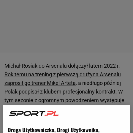
Michał Rosiak do Arsenalu dołączył latem 2022 r.
Rok temu na trening z pierwszą drużyna Arsenalu
zaprosił go trener Mikel Arteta
, a niedługo później
Polak
podpisał z klubem profesjonalny kontrakt
. W
tym sezonie z ogromnym powodzeniem występuje
w zespole do lat 18. Rozegrał dla niego już 19
spotkań i właśnie zdobył swoją ósmą bramkę.
Droga Użytkowniczko, Drogi Użytkowniku,