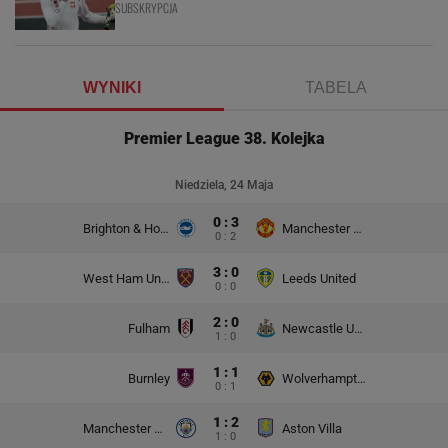
SUBSKRYPCJA
WYNIKI
TABELA
Premier League 38. Kolejka
Niedziela, 24 Maja
0 : 3
Brighton & Hove Albion
Manchester United
0 : 2
3 : 0
West Ham United
Leeds United
0 : 0
2 : 0
Fulham
Newcastle United
1 : 0
1 : 1
Burnley
Wolverhampton Wanderers
0 : 1
1 : 2
Manchester City
Aston Villa
1 : 0