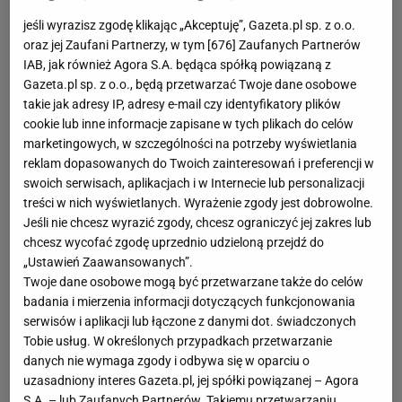
jeśli wyrazisz zgodę klikając „Akceptuję”, Gazeta.pl sp. z o.o.
oraz jej Zaufani Partnerzy, w tym [
676
] Zaufanych Partnerów
IAB, jak również Agora S.A. będąca spółką powiązaną z
Gazeta.pl sp. z o.o., będą przetwarzać Twoje dane osobowe
takie jak adresy IP, adresy e-mail czy identyfikatory plików
cookie lub inne informacje zapisane w tych plikach do celów
marketingowych, w szczególności na potrzeby wyświetlania
reklam dopasowanych do Twoich zainteresowań i preferencji w
swoich serwisach, aplikacjach i w Internecie lub personalizacji
treści w nich wyświetlanych. Wyrażenie zgody jest dobrowolne.
Jeśli nie chcesz wyrazić zgody, chcesz ograniczyć jej zakres lub
chcesz wycofać zgodę uprzednio udzieloną przejdź do
„Ustawień Zaawansowanych”.
Twoje dane osobowe mogą być przetwarzane także do celów
badania i mierzenia informacji dotyczących funkcjonowania
serwisów i aplikacji lub łączone z danymi dot. świadczonych
Tobie usług. W określonych przypadkach przetwarzanie
danych nie wymaga zgody i odbywa się w oparciu o
uzasadniony interes Gazeta.pl, jej spółki powiązanej – Agora
S.A. – lub Zaufanych Partnerów. Takiemu przetwarzaniu