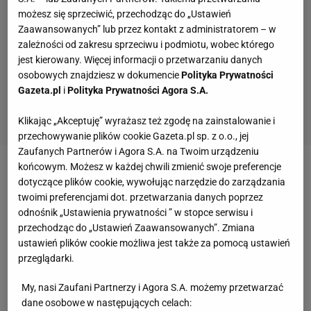
możesz się sprzeciwić, przechodząc do „Ustawień
Zaawansowanych” lub przez kontakt z administratorem – w
zależności od zakresu sprzeciwu i podmiotu, wobec którego
jest kierowany. Więcej informacji o przetwarzaniu danych
osobowych znajdziesz w dokumencie
Polityka Prywatności
Gazeta.pl
i
Polityka Prywatności Agora S.A.
Klikając „Akceptuję” wyrażasz też zgodę na zainstalowanie i
przechowywanie plików cookie Gazeta.pl sp. z o.o., jej
Zaufanych Partnerów i Agora S.A. na Twoim urządzeniu
końcowym. Możesz w każdej chwili zmienić swoje preferencje
Zobacz wideo
Nieoczekiwane problemy wyprawy
dotyczące plików cookie, wywołując narzędzie do zarządzania
"Pateca" na Mount Everest! Adam Bielecki
twoimi preferencjami dot. przetwarzania danych poprzez
odnośnik „Ustawienia prywatności ” w stopce serwisu i
komentuje
przechodząc do „Ustawień Zaawansowanych”. Zmiana
ustawień plików cookie możliwa jest także za pomocą ustawień
Nastolatek z Polski znów zachwycił w Arsenalu.
przeglądarki.
Specjalista od stałych fragmentów
My, nasi Zaufani Partnerzy i Agora S.A. możemy przetwarzać
dane osobowe w następujących celach: