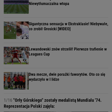
Niewytłumaczalna wtopa
Gigantyczna sensacja w Ekstraklasie! Niebywałe,
co zrobił Grosicki [WIDEO]
Lewandowski znów strzelił! Pierwsze trafienie w
Leagues Cup
Dwa mecze, dwie porażki faworytów. Oto co się
wydarzyło w I lidze
1/16
"Orły Górskiego" zostały medalistą Mundialu '74.
Reprezentacja Polski zajęła: