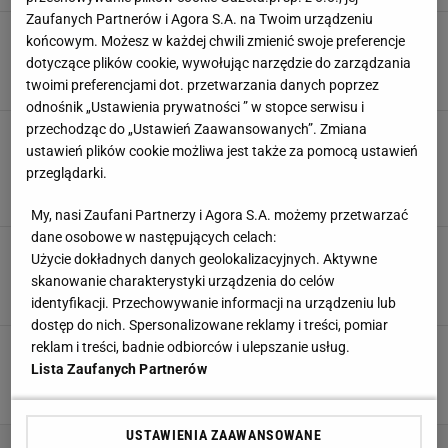
Zaufanych Partnerów i Agora S.A. na Twoim urządzeniu
Chwalińska ustawiona na całe
końcowym. Możesz w każdej chwili zmienić swoje preferencje
życie? Oto prawda o finansach Polki
dotyczące plików cookie, wywołując narzędzie do zarządzania
twoimi preferencjami dot. przetwarzania danych poprzez
SUBSKRYPCJA
odnośnik „Ustawienia prywatności ” w stopce serwisu i
przechodząc do „Ustawień Zaawansowanych”. Zmiana
Chwalińska: "Może i jestem
odmieńcem". W Paryżu dzieją się niesamowite
ustawień plików cookie możliwa jest także za pomocą ustawień
rzeczy
przeglądarki.
SUBSKRYPCJA
My, nasi Zaufani Partnerzy i Agora S.A. możemy przetwarzać
dane osobowe w następujących celach:
Co ze zdrowiem Chwalińskiej? "Musimy zrobić
Użycie dokładnych danych geolokalizacyjnych. Aktywne
USG"
skanowanie charakterystyki urządzenia do celów
1 CZERWCA 2026, 20:37
Łukasz Jachimiak,
identyfikacji. Przechowywanie informacji na urządzeniu lub
dostęp do nich. Spersonalizowane reklamy i treści, pomiar
Niesamowite, co zrobiła Chwalińska! "Od 20 lat
reklam i treści, badnie odbiorców i ulepszanie usług.
nikt tak nie grał"
Lista Zaufanych Partnerów
1 CZERWCA 2026, 16:29
Łukasz Jachimiak,
USTAWIENIA ZAAWANSOWANE