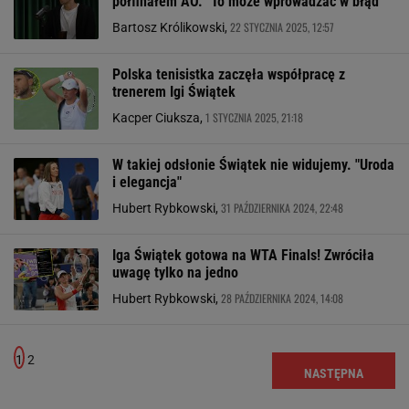
półfinałem AO. "To może wprowadzać w błąd"
22 STYCZNIA 2025, 12:57
Bartosz Królikowski,
Polska tenisistka zaczęła współpracę z
trenerem Igi Świątek
1 STYCZNIA 2025, 21:18
Kacper Ciuksza,
W takiej odsłonie Świątek nie widujemy. "Uroda
i elegancja"
31 PAŹDZIERNIKA 2024, 22:48
Hubert Rybkowski,
Iga Świątek gotowa na WTA Finals! Zwróciła
uwagę tylko na jedno
28 PAŹDZIERNIKA 2024, 14:08
Hubert Rybkowski,
1
2
NASTĘPNA