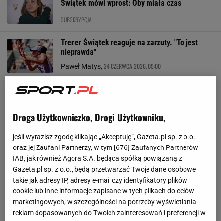
Świątek mówi wprost: Oby miała czas
SUBSKRYPCJA
Trener Świątek reaguje na zarzuty. "To jest
nieprawda"
24 CZERWCA 2026, 05:00
Paweł Matys,
Droga Użytkowniczko, Drogi Użytkowniku,
jeśli wyrazisz zgodę klikając „Akceptuję”, Gazeta.pl sp. z o.o.
oraz jej Zaufani Partnerzy, w tym [
676
] Zaufanych Partnerów
IAB, jak również Agora S.A. będąca spółką powiązaną z
Gazeta.pl sp. z o.o., będą przetwarzać Twoje dane osobowe
takie jak adresy IP, adresy e-mail czy identyfikatory plików
cookie lub inne informacje zapisane w tych plikach do celów
marketingowych, w szczególności na potrzeby wyświetlania
reklam dopasowanych do Twoich zainteresowań i preferencji w