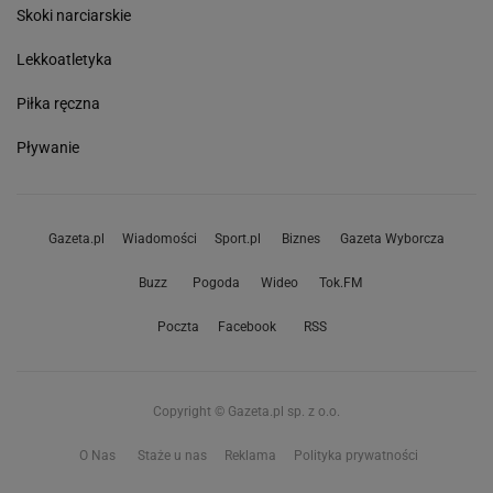
Skoki narciarskie
Lekkoatletyka
Piłka ręczna
Pływanie
Gazeta.pl
Wiadomości
Sport.pl
Biznes
Gazeta Wyborcza
Buzz
Pogoda
Wideo
Tok.FM
Poczta
Facebook
RSS
Copyright © Gazeta.pl sp. z o.o.
O Nas
Staże u nas
Reklama
Polityka prywatności