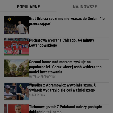
POPULARNE
NAJNOWSZE
Brat Grbicia radzi mu nie wracać do Serbii. "To
przerażające"
Pucharowa wygrana Chicago. 64 minuty
Lewandowskiego
Second home nad morzem zyskuje na
popularności. Coraz więcej osób wybiera ten
model inwestowania
MATERIAŁ PROMOCYJNY
Wpadka z Abramowicz wywołała szum. U
Świątek wydarzyło się coś ważniejszego
SUBSKRYPCJA
Tichonow grzmi: Z Polakami należy postąpić
dokładnie tak samo