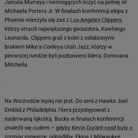
Jamala Murraya i niemogących liczyć na pełnię sił
Michaela Portera Jr. W finałach konferencji ekipa z
Phoenix mierzyła się zaś z
Los Angeles Clippers
,
którzy stracili największego gwiazdora, Kawhiego
Leonarda. Clippers grali z kolei z osłabionymi
brakiem Mike'a Conleya Utah Jazz, którzy w
pierwszej rundzie byli pozbawieni lidera, Donovana
Mitchella.
Na Wschodzie lepiej nie jest. Do serii z Hawks Joel
Embiid z Philadelphia 76ers przystępował z
naderwaną łąkotką. Bucks w finałach konferencji
znaleźli się cudem –
gdyby Kevin Durant nosił buty o
rozmiar mniejsze, odpadliby
. Ekipa z Milwaukee