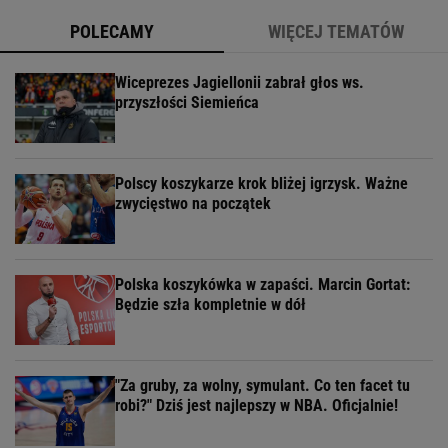
POLECAMY
WIĘCEJ TEMATÓW
Wiceprezes Jagiellonii zabrał głos ws.
przyszłości Siemieńca
Polscy koszykarze krok bliżej igrzysk. Ważne
zwycięstwo na początek
Polska koszykówka w zapaści. Marcin Gortat:
Będzie szła kompletnie w dół
"Za gruby, za wolny, symulant. Co ten facet tu
robi?" Dziś jest najlepszy w NBA. Oficjalnie!