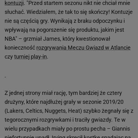
kontuzji
. "Przed startem sezonu nikt nie chciał mnie
słuchać. Wiedziałem, że tak to się skończy! Kontuzje
nie są częścią gry. Wynikają z braku odpoczynku i
wpływają na pogorszenie się produktu, jakim jest
NBA" – grzmiał James, który kwestionował
konieczność
rozgrywania Meczu Gwiazd w Atlancie
czy
turniej play-in
.
Z jednej strony miał rację, tym bardziej że cztery
drużyny, które najdłużej grały w sezonie 2019/20
(Lakers, Celtics, Nuggets, Heat) szybko żegnały się z
tegorocznymi rozgrywkami i traciły gwiazdy. Te w
wielu przypadkach miały po prostu pecha – Giannis
niefortunnie upadł,
Irving
skręcił kostkę spadając na