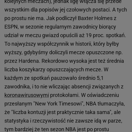
kolejnych meczach), jednak ligę włącza się przede
wszystkim dla popisów jej czołowych postaci. A tych
po prostu nie ma. Jak podliczył Baxter Holmes z
ESPN, w sezonie regularnym zawodnicy biorący
udział w meczu gwiazd opuścili aż 19 proc. spotkań.
To najwyższy współczynnik w historii, który byłby
wyższy, gdybyśmy doliczyli mecze opuszczone np.
przez Hardena. Rekordowo wysoka jest też średnia
liczba koszykarzy opuszczających mecze. W
każdym ze spotkań pauzowało średnio 5,1
zawodnika, i to nie wliczając absencji związanych z
koronawirusowymi
protokołami. W oświadczeniu
przesłanym "New York Timesowi", NBA tłumaczyła,
że "liczba kontuzji jest praktycznie taka sama", ale
statystyka i rzeczywistość nie zawsze idą w parze,
tym bardziej że ten sezon NBA jest po prostu