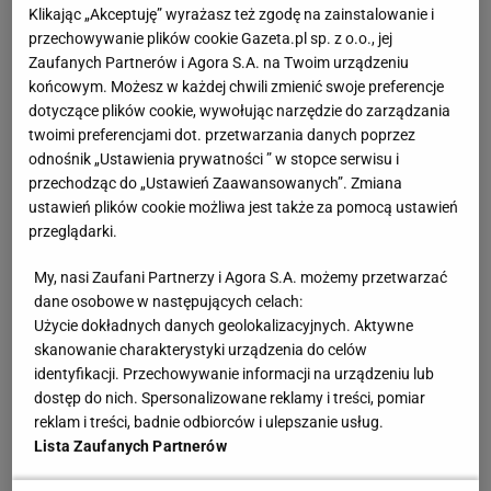
Klikając „Akceptuję” wyrażasz też zgodę na zainstalowanie i
przechowywanie plików cookie Gazeta.pl sp. z o.o., jej
Zaufanych Partnerów i Agora S.A. na Twoim urządzeniu
końcowym. Możesz w każdej chwili zmienić swoje preferencje
Kontuzje w ostatniej, najważniejszej fazie sezonu są
dotyczące plików cookie, wywołując narzędzie do zarządzania
twoimi preferencjami dot. przetwarzania danych poprzez
normą. Rok temu w finałach
Miami Heat
nie mogli
odnośnik „Ustawienia prywatności ” w stopce serwisu i
liczyć na Bama Adebayo i Gorana Dragicia. Dwa lata
przechodząc do „Ustawień Zaawansowanych”. Zmiana
temu
Golden State Warriors
stracili Kevina Duranta i
ustawień plików cookie możliwa jest także za pomocą ustawień
Klaya Thompsona. W każdym sezonie
przeglądarki.
znaleźlibyśmy moment, który odwracał losy
My, nasi Zaufani Partnerzy i Agora S.A. możemy przetwarzać
rozgrywek. Ale jeszcze nigdy wcześniej kontuzje tak
dane osobowe w następujących celach:
Użycie dokładnych danych geolokalizacyjnych. Aktywne
wielu kluczowych graczy nie miało tak ogromnego
skanowanie charakterystyki urządzenia do celów
wpływy na losy play-off. Bo co z tego, że Kawhi
identyfikacji. Przechowywanie informacji na urządzeniu lub
Leonard czy
Kevin Durant zagrają jedne z
dostęp do nich. Spersonalizowane reklamy i treści, pomiar
najlepszych meczów w historii koszykówki
, skoro
reklam i treści, badnie odbiorców i ulepszanie usług.
Lista Zaufanych Partnerów
chwilę później trafiają na listę kontuzjowanych?