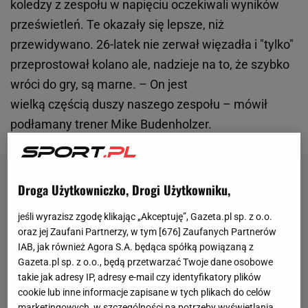
koledzy z zespołu w napięciu oczekiwali wyników
prześwietleń. Te okazały się lepsze, niż
przewidywano. 26-latek nie zerwał więzadła i "tylko"
przeprostował kolano ale, nadzieje na to, że szybko
wróci do gry, są marne. – On jest
wielką częścią duszy naszego zespołu – mówił
podłamany trener Mike Budenholzer.
Droga Użytkowniczko, Drogi Użytkowniku,
jeśli wyrazisz zgodę klikając „Akceptuję”, Gazeta.pl sp. z o.o.
oraz jej Zaufani Partnerzy, w tym [
676
] Zaufanych Partnerów
IAB, jak również Agora S.A. będąca spółką powiązaną z
Gazeta.pl sp. z o.o., będą przetwarzać Twoje dane osobowe
takie jak adresy IP, adresy e-mail czy identyfikatory plików
cookie lub inne informacje zapisane w tych plikach do celów
marketingowych, w szczególności na potrzeby wyświetlania