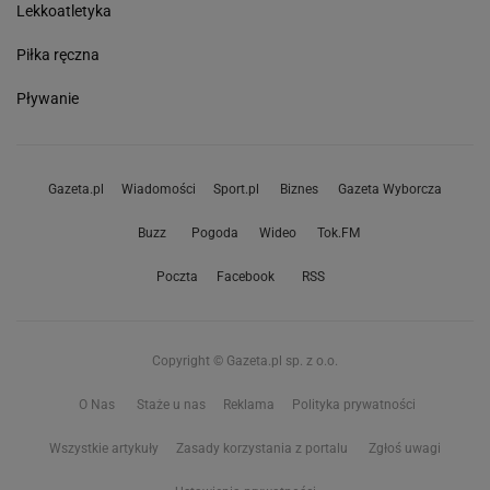
Lekkoatletyka
Piłka ręczna
Pływanie
Gazeta.pl
Wiadomości
Sport.pl
Biznes
Gazeta Wyborcza
Buzz
Pogoda
Wideo
Tok.FM
Poczta
Facebook
RSS
Copyright © Gazeta.pl sp. z o.o.
O Nas
Staże u nas
Reklama
Polityka prywatności
Wszystkie artykuły
Zasady korzystania z portalu
Zgłoś uwagi