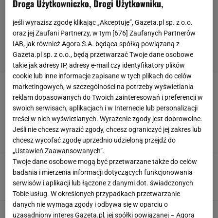
Droga Użytkowniczko, Drogi Użytkowniku,
jeśli wyrazisz zgodę klikając „Akceptuję”, Gazeta.pl sp. z o.o.
oraz jej Zaufani Partnerzy, w tym [
676
] Zaufanych Partnerów
IAB, jak również Agora S.A. będąca spółką powiązaną z
Gazeta.pl sp. z o.o., będą przetwarzać Twoje dane osobowe
takie jak adresy IP, adresy e-mail czy identyfikatory plików
cookie lub inne informacje zapisane w tych plikach do celów
marketingowych, w szczególności na potrzeby wyświetlania
JURGEN CELHAKA
reklam dopasowanych do Twoich zainteresowań i preferencji w
swoich serwisach, aplikacjach i w Internecie lub personalizacji
Dwóch piłkarzy na wylocie z Legii. A mieli być
treści w nich wyświetlanych. Wyrażenie zgody jest dobrowolne.
gwiazdami
Jeśli nie chcesz wyrazić zgody, chcesz ograniczyć jej zakres lub
8 STYCZNIA 2025, 18:12
Hubert Pawlik,
chcesz wycofać zgodę uprzednio udzieloną przejdź do
„Ustawień Zaawansowanych”.
Twoje dane osobowe mogą być przetwarzane także do celów
Kowalczyk reaguje na to, co zrobiła Legia w
Lidze Konferencji. Zero litości
badania i mierzenia informacji dotyczących funkcjonowania
serwisów i aplikacji lub łączone z danymi dot. świadczonych
20 GRUDNIA 2024, 18:14
Hubert Rybkowski,
Tobie usług. W określonych przypadkach przetwarzanie
danych nie wymaga zgody i odbywa się w oparciu o
Runjaić zrobił wielkie oczy, gdy rzecznik
uzasadniony interes Gazeta.pl, jej spółki powiązanej – Agora