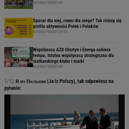
MATERIAŁ PROMOCYJNY
Spacer dla niej, rower dla niego? Tak różnią się
profile aktywności Polek i Polaków
MATERIAŁ PROMOCYJNY PR
Współpraca AZS Olsztyn i Energa nabiera
tempa. Istotna współpraca strategiczna dla
siatkarskiego klubu i marki
MATERIAŁ PROMOCYJNY
1/12
Я из Польши (Ja iz Polszy), tak odpowiesz na
pytanie: