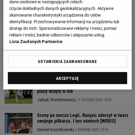
dane osobowe w następujących celach:
Użycie dokładnych danych geolokalizacyjnych. Aktywne
skanowanie charakterystyki urządzenia do celów
identyfikacji. Przechowywanie informacji na urządzeniu lub
Media: Legia podjęła decyzję ws. piłkarzy
dostęp do nich. Spersonalizowane reklamy i treści, pomiar
przyłapanych na wódce
reklam i treści, badnie odbiorców i ulepszanie usług.
26 MARCA 2024, 21:13
Hubert Rybkowski,
Lista Zaufanych Partnerów
Piłkarze Legii przyłapani na wódce. Jest
stanowisko klubu
USTAWIENIA ZAAWANSOWANE
25 MARCA 2024, 21:49
Filip Macuda,
AKCEPTUJĘ
Dramat Legii. To aż nie do wiary. Wszystkie
plany wzięły w łeb
17 STYCZNIA 2024, 19:18
Jakub Trochimowicz,
Sceny po meczu Legii. Runjaic uderzył w twarz
swojego piłkarza. I ten uśmiech [WIDEO]
3 KWIETNIA 2023, 12:19
Dawid Gruntkowski,