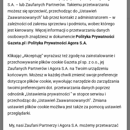
przetłumaczył pytanie. "Nie rozumiem"
S.A. – lub Zaufanych Partnerów. Takiemu przetwarzaniu
SUBSKRYPCJA
możesz się sprzeciwić, przechodząc do „Ustawień
Zaawansowanych” lub przez kontakt z administratorem – w
zależności od zakresu sprzeciwu i podmiotu, wobec którego
jest kierowany. Więcej informacji o przetwarzaniu danych
osobowych znajdziesz w dokumencie
Polityka Prywatności
Gazeta.pl
i
Polityka Prywatności Agora S.A.
Klikając „Akceptuję” wyrażasz też zgodę na zainstalowanie i
przechowywanie plików cookie Gazeta.pl sp. z o.o., jej
Zaufanych Partnerów i Agora S.A. na Twoim urządzeniu
końcowym. Możesz w każdej chwili zmienić swoje preferencje
dotyczące plików cookie, wywołując narzędzie do zarządzania
twoimi preferencjami dot. przetwarzania danych poprzez
odnośnik „Ustawienia prywatności ” w stopce serwisu i
przechodząc do „Ustawień Zaawansowanych”. Zmiana
ustawień plików cookie możliwa jest także za pomocą ustawień
przeglądarki.
My, nasi Zaufani Partnerzy i Agora S.A. możemy przetwarzać