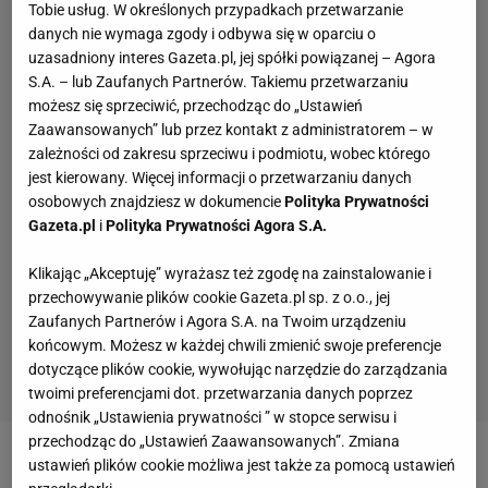
Tobie usług. W określonych przypadkach przetwarzanie
danych nie wymaga zgody i odbywa się w oparciu o
uzasadniony interes Gazeta.pl, jej spółki powiązanej – Agora
S.A. – lub Zaufanych Partnerów. Takiemu przetwarzaniu
możesz się sprzeciwić, przechodząc do „Ustawień
Zaawansowanych” lub przez kontakt z administratorem – w
zależności od zakresu sprzeciwu i podmiotu, wobec którego
jest kierowany. Więcej informacji o przetwarzaniu danych
osobowych znajdziesz w dokumencie
Polityka Prywatności
Gazeta.pl
i
Polityka Prywatności Agora S.A.
Klikając „Akceptuję” wyrażasz też zgodę na zainstalowanie i
przechowywanie plików cookie Gazeta.pl sp. z o.o., jej
Zaufanych Partnerów i Agora S.A. na Twoim urządzeniu
końcowym. Możesz w każdej chwili zmienić swoje preferencje
dotyczące plików cookie, wywołując narzędzie do zarządzania
twoimi preferencjami dot. przetwarzania danych poprzez
odnośnik „Ustawienia prywatności ” w stopce serwisu i
przechodząc do „Ustawień Zaawansowanych”. Zmiana
ustawień plików cookie możliwa jest także za pomocą ustawień
Zobacz wideo
Wielka piłka po 26 latach wróciła do