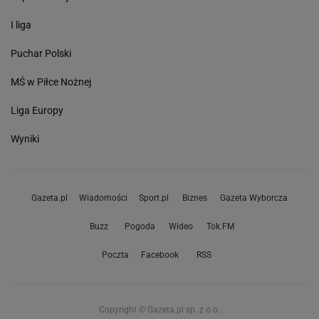
I liga
Puchar Polski
MŚ w Piłce Nożnej
Liga Europy
Wyniki
Gazeta.pl
Wiadomości
Sport.pl
Biznes
Gazeta Wyborcza
Buzz
Pogoda
Wideo
Tok.FM
Poczta
Facebook
RSS
Copyright © Gazeta.pl sp. z o.o.