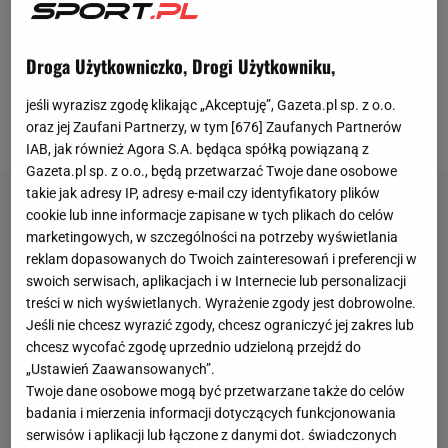
takiego
transferu
jest Bartosz Slisz. 24-latek jest o
krok podpisania kontraktu z Atlantą United.
Droga Użytkowniczko, Drogi Użytkowniku,
Amerykański zespół ma zapłacić Legii za
pomocnika 3,5 mln dolarów, czyli przy obecnym
jeśli wyrazisz zgodę klikając „Akceptuję”, Gazeta.pl sp. z o.o.
kursie ok. 13,85 mln zł.
oraz jej Zaufani Partnerzy, w tym [
676
] Zaufanych Partnerów
IAB, jak również Agora S.A. będąca spółką powiązaną z
Gazeta.pl sp. z o.o., będą przetwarzać Twoje dane osobowe
takie jak adresy IP, adresy e-mail czy identyfikatory plików
cookie lub inne informacje zapisane w tych plikach do celów
marketingowych, w szczególności na potrzeby wyświetlania
reklam dopasowanych do Twoich zainteresowań i preferencji w
swoich serwisach, aplikacjach i w Internecie lub personalizacji
treści w nich wyświetlanych. Wyrażenie zgody jest dobrowolne.
Jeśli nie chcesz wyrazić zgody, chcesz ograniczyć jej zakres lub
chcesz wycofać zgodę uprzednio udzieloną przejdź do
„Ustawień Zaawansowanych”.
Twoje dane osobowe mogą być przetwarzane także do celów
badania i mierzenia informacji dotyczących funkcjonowania
serwisów i aplikacji lub łączone z danymi dot. świadczonych