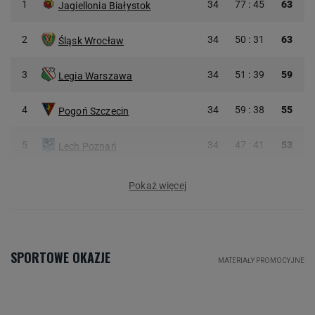
1
34
77 : 45
63
Jagiellonia Białystok
2
34
50 : 31
63
Śląsk Wrocław
3
34
51 : 39
59
Legia Warszawa
4
34
59 : 38
55
Pogoń Szczecin
5
34
47 : 41
53
Lech Poznań
Pokaż więcej