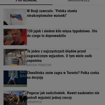
W Rosji zawrzało. "Polska stawia
nieakceptowalne warunki"
150 jajek i siedem kilo mięsa tygodniowo. Oto
do czego to doprowadziło
To jeden z najczęstszych błędów przed
zagranicznym wyjazdem. O tym wiele osób
zapomina
MATERIAŁ PROMOCYJNY
Chwalińska znów zagra w Toronto? Polka czeka
na decyzję
Pogacar jak nadczłowiek. Nawet naukowiec nie
potrafi wyjaśnić jednej rzeczy
SUBSKRYPCJA