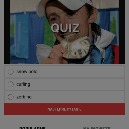
snow polo
curling
zorbing
NASTĘPNE PYTANIE
POPULARNE
NAJNOWSZE