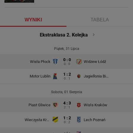
WYNIKI
TABELA
Ekstraklasa 2. Kolejka
Piątek, 31 Lipca
0 : 0
Wisła Płock
Widzew Łódź
0 : 0
1 : 2
Motor Lublin
Jagiellonia Białystok
0 : 1
Sobota, 01 Sierpnia
4 : 3
Piast Gliwice
Wisła Kraków
2 : 1
1 : 2
Wieczysta Kraków
Lech Poznań
0 : 2
- : -