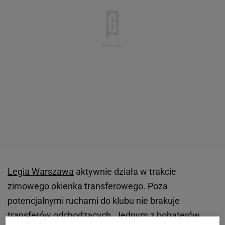
Legia Warszawa
aktywnie działa w trakcie
zimowego okienka transferowego. Poza
potencjalnymi ruchami do klubu nie brakuje
transferów odchodzących. Jednym z bohaterów