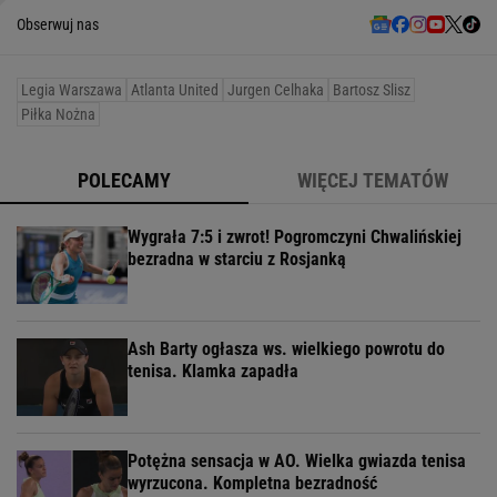
Obserwuj nas
Legia Warszawa
Atlanta United
Jurgen Celhaka
Bartosz Slisz
Piłka Nożna
POLECAMY
WIĘCEJ TEMATÓW
Wygrała 7:5 i zwrot! Pogromczyni Chwalińskiej
bezradna w starciu z Rosjanką
Ash Barty ogłasza ws. wielkiego powrotu do
tenisa. Klamka zapadła
Potężna sensacja w AO. Wielka gwiazda tenisa
wyrzucona. Kompletna bezradność