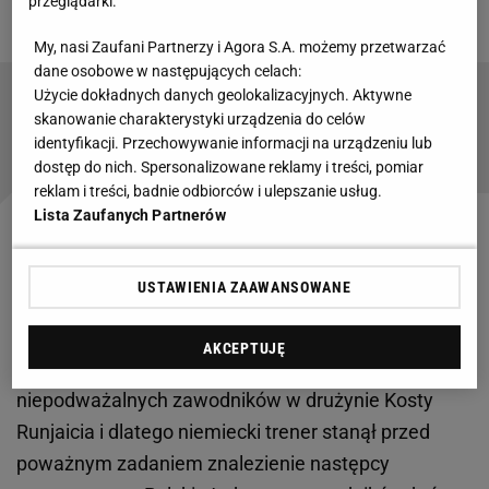
przeglądarki.
Spodka! Legendy na murawie
My, nasi Zaufani Partnerzy i Agora S.A. możemy przetwarzać
dane osobowe w następujących celach:
Użycie dokładnych danych geolokalizacyjnych. Aktywne
Media: Legia szykuje sensacyjny transfer z
skanowanie charakterystyki urządzenia do celów
Anglii. W CV Arsenal i Barcelona
identyfikacji. Przechowywanie informacji na urządzeniu lub
dostęp do nich. Spersonalizowane reklamy i treści, pomiar
reklam i treści, badnie odbiorców i ulepszanie usług.
Lista Zaufanych Partnerów
Jurgen Celhaka doznał urazu na treningu. A
Bartosz Slisz lada moment zostanie piłkarzem
USTAWIENIA ZAAWANSOWANE
Atlanty United
AKCEPTUJĘ
Bartosz Slisz był jednym z podstawowych i
niepodważalnych zawodników w drużynie Kosty
Runjaicia i dlatego niemiecki trener stanął przed
poważnym zadaniem znalezienie następcy