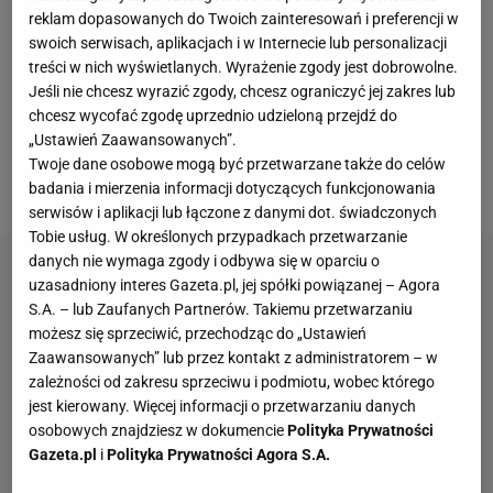
reklam dopasowanych do Twoich zainteresowań i preferencji w
bokserskiej z legendą
polskiego
MMA
Mamedem
swoich serwisach, aplikacjach i w Internecie lub personalizacji
Chalidowem. Wygrał poprzez kontuzję ręki rywala w
treści w nich wyświetlanych. Wyrażenie zgody jest dobrowolne.
rundzie trzeciej. Na tym jednak nie poprzestał i
Jeśli nie chcesz wyrazić zgody, chcesz ograniczyć jej zakres lub
chcesz wycofać zgodę uprzednio udzieloną przejdź do
przeniósł się do freakfightowej organizacji Fame
„Ustawień Zaawansowanych”.
MMA. W maju tego roku wygrał na punkty z
Twoje dane osobowe mogą być przetwarzane także do celów
Patrykiem "Bandurą" Bandurskim.
badania i mierzenia informacji dotyczących funkcjonowania
serwisów i aplikacji lub łączone z danymi dot. świadczonych
Tobie usług. W określonych przypadkach przetwarzanie
danych nie wymaga zgody i odbywa się w oparciu o
uzasadniony interes Gazeta.pl, jej spółki powiązanej – Agora
S.A. – lub Zaufanych Partnerów. Takiemu przetwarzaniu
możesz się sprzeciwić, przechodząc do „Ustawień
Zaawansowanych” lub przez kontakt z administratorem – w
zależności od zakresu sprzeciwu i podmiotu, wobec którego
jest kierowany. Więcej informacji o przetwarzaniu danych
osobowych znajdziesz w dokumencie
Polityka Prywatności
Gazeta.pl
i
Polityka Prywatności Agora S.A.