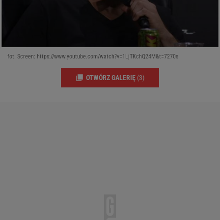
fot. Screen: https://www.youtube.com/watch?v=1LjTKchQ24M&t=7270s
OTWÓRZ GALERIĘ
(3)