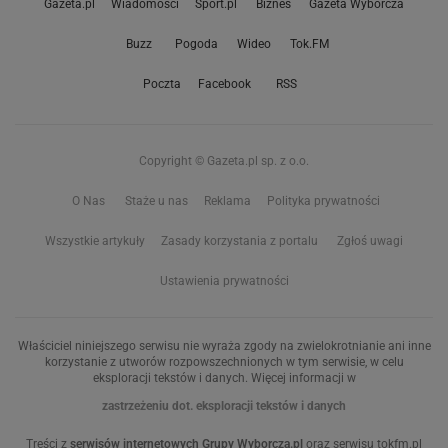
Gazeta.pl
Wiadomości
Sport.pl
Biznes
Gazeta Wyborcza
Buzz
Pogoda
Wideo
Tok.FM
Poczta
Facebook
RSS
Copyright © Gazeta.pl sp. z o.o.
O Nas
Staże u nas
Reklama
Polityka prywatności
Wszystkie artykuły
Zasady korzystania z portalu
Zgłoś uwagi
Ustawienia prywatności
Właściciel niniejszego serwisu nie wyraża zgody na zwielokrotnianie ani inne
korzystanie z utworów rozpowszechnionych w tym serwisie, w celu
eksploracji tekstów i danych. Więcej informacji w
zastrzeżeniu dot. eksploracji tekstów i danych
Treści z
serwisów internetowych Grupy Wyborcza.pl
oraz serwisu tokfm.pl