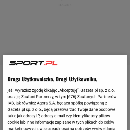
Jeżeli chodzi o profesjonalną karierę bokserską,
Droga Użytkowniczko, Drogi Użytkowniku,
Tomasz Adamek przebywa na emeryturze od 2018
jeśli wyrazisz zgodę klikając „Akceptuję”, Gazeta.pl sp. z o.o.
roku i porażki przez nokaut z Amerykaninem
oraz jej Zaufani Partnerzy, w tym [
676
] Zaufanych Partnerów
Jarrellem Millerem. Nie oznacza to jednak, że Polak
IAB, jak również Agora S.A. będąca spółką powiązaną z
Gazeta.pl sp. z o.o., będą przetwarzać Twoje dane osobowe
nie ma już nic wspólnego ze
sportami walki
. "Góral"
takie jak adresy IP, adresy e-mail czy identyfikatory plików
postanowił w ostatnim czasie nieco sobie dorobić.
cookie lub inne informacje zapisane w tych plikach do celów
Najpierw zawalczył na
KSW
Epic w formule
marketingowych, w szczególności na potrzeby wyświetlania