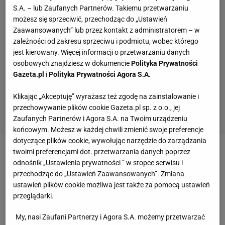
S.A. – lub Zaufanych Partnerów. Takiemu przetwarzaniu
możesz się sprzeciwić, przechodząc do „Ustawień
Zaawansowanych” lub przez kontakt z administratorem – w
zależności od zakresu sprzeciwu i podmiotu, wobec którego
jest kierowany. Więcej informacji o przetwarzaniu danych
osobowych znajdziesz w dokumencie
Polityka Prywatności
Gazeta.pl
i
Polityka Prywatności Agora S.A.
Klikając „Akceptuję” wyrażasz też zgodę na zainstalowanie i
przechowywanie plików cookie Gazeta.pl sp. z o.o., jej
Zaufanych Partnerów i Agora S.A. na Twoim urządzeniu
końcowym. Możesz w każdej chwili zmienić swoje preferencje
dotyczące plików cookie, wywołując narzędzie do zarządzania
twoimi preferencjami dot. przetwarzania danych poprzez
Zobacz wideo
F1 22 NA PS5. Nowi kierowcy,
odnośnik „Ustawienia prywatności ” w stopce serwisu i
najnowszy tor, duże zmiany w menu
przechodząc do „Ustawień Zaawansowanych”. Zmiana
ustawień plików cookie możliwa jest także za pomocą ustawień
przeglądarki.
Europa w meczu otwarcia
My, nasi Zaufani Partnerzy i Agora S.A. możemy przetwarzać