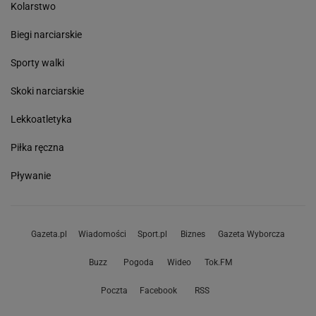
Kolarstwo
Biegi narciarskie
Sporty walki
Skoki narciarskie
Lekkoatletyka
Piłka ręczna
Pływanie
Gazeta.pl
Wiadomości
Sport.pl
Biznes
Gazeta Wyborcza
Buzz
Pogoda
Wideo
Tok.FM
Poczta
Facebook
RSS