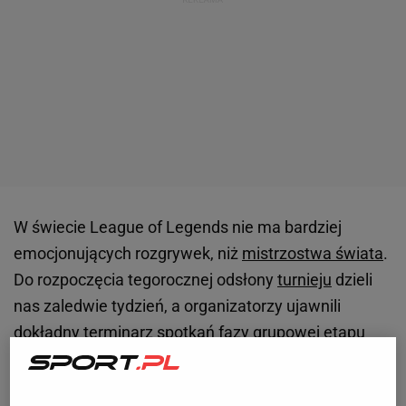
W świecie League of Legends nie ma bardziej
emocjonujących rozgrywek, niż
mistrzostwa świata
.
Do rozpoczęcia tegorocznej odsłony
turnieju
dzieli
nas zaledwie tydzień, a organizatorzy ujawnili
dokładny terminarz spotkań fazy grupowej etapu
play-in. Zerkając na zestawienia nie sposób
stwierdzić, że powód do licznych emocji dostaniemy