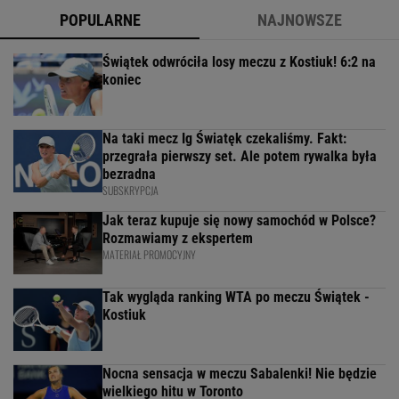
POPULARNE
NAJNOWSZE
Świątek odwróciła losy meczu z Kostiuk! 6:2 na
koniec
Na taki mecz Ig Światęk czekaliśmy. Fakt:
przegrała pierwszy set. Ale potem rywalka była
bezradna
SUBSKRYPCJA
Jak teraz kupuje się nowy samochód w Polsce?
Rozmawiamy z ekspertem
MATERIAŁ PROMOCYJNY
Tak wygląda ranking WTA po meczu Świątek -
Kostiuk
Nocna sensacja w meczu Sabalenki! Nie będzie
wielkiego hitu w Toronto