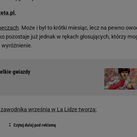
eta.pl.
eczach
. Może i był to krótki miesiąc, lecz na pewno ow
ko pozostaje już jednak w rękach głosujących, którzy mo
 wyróżnienie.
elkie gwiazdy
zawodnika września w La Lidze tworzą: