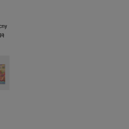
ocny
gą