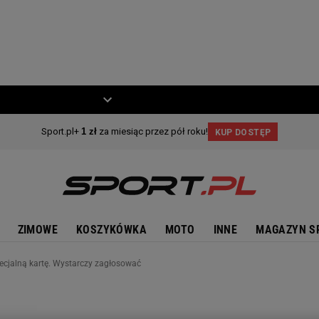
ZIECKO
MOTO
ZIMOWE
KOSZYKÓWKA
MOTO
INNE
MAGAZYN S
cjalną kartę. Wystarczy zagłosować