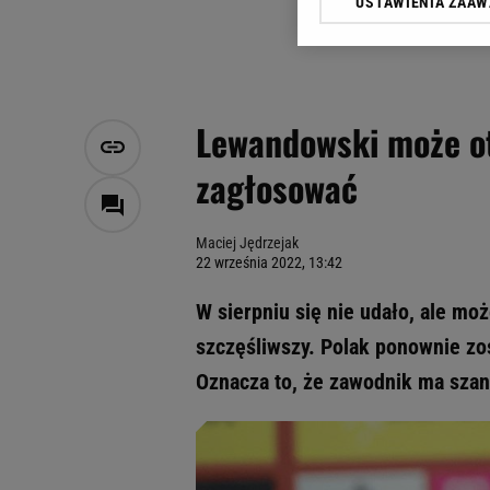
USTAWIENIA ZAA
Klikając „Akceptuję” wyra
Zaufanych Partnerów i A
dotyczące plików cookie,
odnośnik „Ustawienia pr
plików cookie możliwa je
Lewandowski może ot
My, nasi Zaufani Partne
zagłosować
Użycie dokładnych danych
Przechowywanie informacji
badnie odbiorców i uleps
Maciej Jędrzejak
22 września 2022, 13:42
W sierpniu się nie udało, ale m
szczęśliwszy. Polak ponownie zo
Oznacza to, że zawodnik ma szan