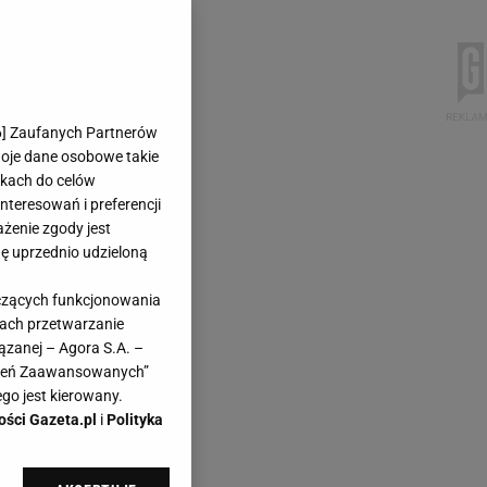
6
] Zaufanych Partnerów
woje dane osobowe takie
likach do celów
teresowań i preferencji
ażenie zgody jest
dę uprzednio udzieloną
yczących funkcjonowania
kach przetwarzanie
ązanej – Agora S.A. –
awień Zaawansowanych”
go jest kierowany.
ości Gazeta.pl
i
Polityka