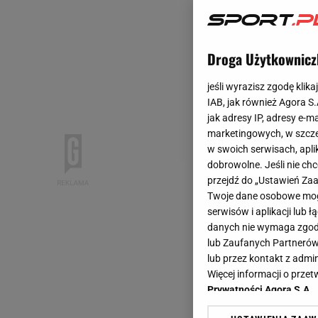
Droga Użytkownicz
jeśli wyrazisz zgodę klika
IAB, jak również Agora S
jak adresy IP, adresy e-m
marketingowych, w szcze
w swoich serwisach, aplik
dobrowolne. Jeśli nie ch
przejdź do „Ustawień Z
Twoje dane osobowe mogą
serwisów i aplikacji lub
danych nie wymaga zgody 
lub Zaufanych Partnerów
lub przez kontakt z admi
Więcej informacji o prz
Prywatności Agora S.A.