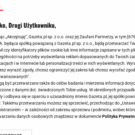
ko, Drogi Użytkowniku,
jąc „Akceptuję”, Gazeta.pl sp. z o.o. oraz jej Zaufani Partnerzy, w tym [
67
.A. będąca spółką powiązaną z Gazeta.pl sp. z o.o., będą przetwarzać T
ail czy identyfikatory plików cookie lub inne informacje zapisane w tych p
gólności na potrzeby wyświetlania reklam dopasowanych do Twoich zain
acjach i w Internecie lub personalizacji treści w nich wyświetlanych. Wyr
cesz wyrazić zgody, chcesz ograniczyć jej zakres lub chcesz wycofać zgo
aawansowanych”.
 być przetwarzane także do celów badania i mierzenia informacji dot
 łączone z danymi dot. świadczonych Tobie usług. W określonych przypad
i odbywa się w oparciu o uzasadniony interes Gazeta.pl, jej spółki powi
. Takiemu przetwarzaniu możesz się sprzeciwić, przechodząc do „Ust
nistratorem – w zależności od zakresu sprzeciwu i podmiotu, wobec które
etwarzaniu danych osobowych znajdziesz w dokumencie
Polityka Prywatn