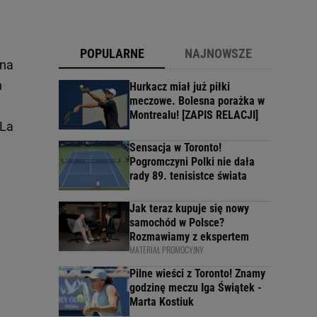
POPULARNE
NAJNOWSZE
 na
h
Hurkacz miał już piłki
meczowe. Bolesna porażka w
Montrealu! [ZAPIS RELACJI]
 La
Sensacja w Toronto!
Pogromczyni Polki nie dała
rady 89. tenisistce świata
Jak teraz kupuje się nowy
samochód w Polsce?
Rozmawiamy z ekspertem
MATERIAŁ PROMOCYJNY
Pilne wieści z Toronto! Znamy
godzinę meczu Iga Świątek -
Marta Kostiuk