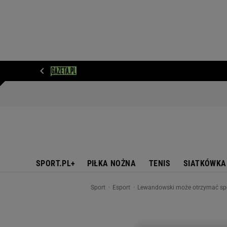
WIADOMOŚCI
NEXT
SPORT
PLOTEK
D
SPORT.PL+
PIŁKA NOŻNA
TENIS
SIATKÓWKA
Sport
Esport
Lewandowski może otrzymać spe