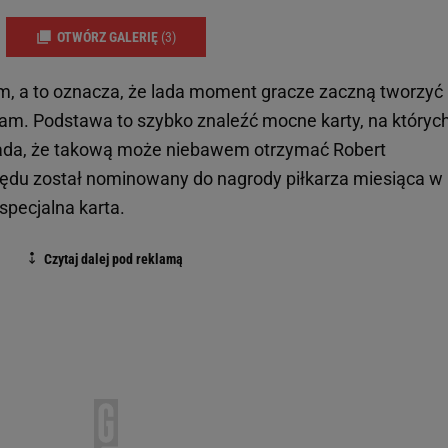
OTWÓRZ GALERIĘ
(3)
iem, a to oznacza, że lada moment gracze zaczną tworzyć
am. Podstawa to szybko znaleźć mocne karty, na któryc
łada, że takową może niebawem otrzymać Robert
zędu został nominowany do nagrody piłkarza miesiąca w
 specjalna karta.