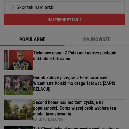
Skoczek narciarski
NASTĘPNE PYTANIE
POPULARNE
NAJNOWSZE
Tichonow grzmi: Z Polakami należy postąpić
dokładnie tak samo
Górnik Zabrze przegrał z Ferencvarosem.
Wicemistrz Polski ma czego żałować [ZAPIS
RELACJI]
Second home nad morzem zyskuje na
popularności. Coraz więcej osób wybiera ten
model inwestowania
MATERIAŁ PROMOCYJNY
Tak Chwalińska skomentowała swój występ w