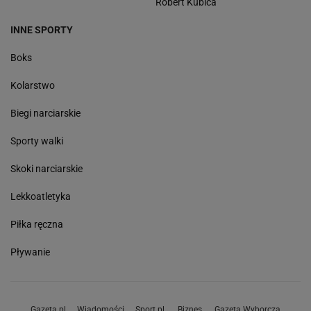
Robert Kubica
INNE SPORTY
Boks
Kolarstwo
Biegi narciarskie
Sporty walki
Skoki narciarskie
Lekkoatletyka
Piłka ręczna
Pływanie
Gazeta.pl
Wiadomości
Sport.pl
Biznes
Gazeta Wyborcza