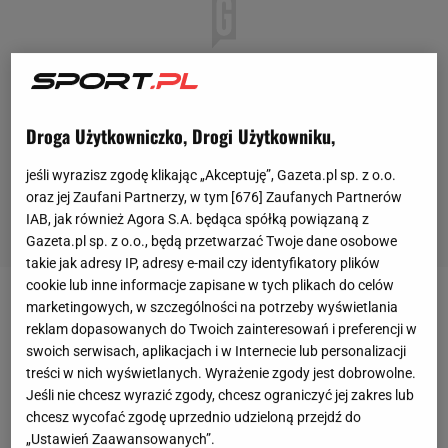
Droga Użytkowniczko, Drogi Użytkowniku,
jeśli wyrazisz zgodę klikając „Akceptuję”, Gazeta.pl sp. z o.o.
oraz jej Zaufani Partnerzy, w tym [
676
] Zaufanych Partnerów
IAB, jak również Agora S.A. będąca spółką powiązaną z
Gazeta.pl sp. z o.o., będą przetwarzać Twoje dane osobowe
takie jak adresy IP, adresy e-mail czy identyfikatory plików
cookie lub inne informacje zapisane w tych plikach do celów
marketingowych, w szczególności na potrzeby wyświetlania
MAD Lions przemeblowało zupełnie skład CS:GO w
reklam dopasowanych do Twoich zainteresowań i preferencji w
2021 roku. Hiszpańska organizacja pożegnała się w
swoich serwisach, aplikacjach i w Internecie lub personalizacji
końcówce 2020 roku z duńskim składem i
treści w nich wyświetlanych. Wyrażenie zgody jest dobrowolne.
Jeśli nie chcesz wyrazić zgody, chcesz ograniczyć jej zakres lub
zdecydowała się na międzynarodowe zestawienie.
chcesz wycofać zgodę uprzednio udzieloną przejdź do
Zatrudniono m.in. dwóch Polaków – kubena na
„Ustawień Zaawansowanych”.