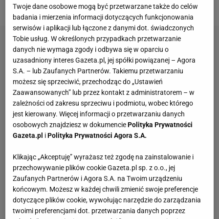
stanowisko trenera oraz Filipa „tudsoN" Tudeva.
Twoje dane osobowe mogą być przetwarzane także do celów
badania i mierzenia informacji dotyczących funkcjonowania
serwisów i aplikacji lub łączone z danymi dot. świadczonych
Tobie usług. W określonych przypadkach przetwarzanie
danych nie wymaga zgody i odbywa się w oparciu o
uzasadniony interes Gazeta.pl, jej spółki powiązanej – Agora
S.A. – lub Zaufanych Partnerów. Takiemu przetwarzaniu
możesz się sprzeciwić, przechodząc do „Ustawień
Zaawansowanych” lub przez kontakt z administratorem – w
zależności od zakresu sprzeciwu i podmiotu, wobec którego
jest kierowany. Więcej informacji o przetwarzaniu danych
osobowych znajdziesz w dokumencie
Polityka Prywatności
Gazeta.pl
i
Polityka Prywatności Agora S.A.
Klikając „Akceptuję” wyrażasz też zgodę na zainstalowanie i
przechowywanie plików cookie Gazeta.pl sp. z o.o., jej
Zaufanych Partnerów i Agora S.A. na Twoim urządzeniu
końcowym. Możesz w każdej chwili zmienić swoje preferencje
dotyczące plików cookie, wywołując narzędzie do zarządzania
twoimi preferencjami dot. przetwarzania danych poprzez