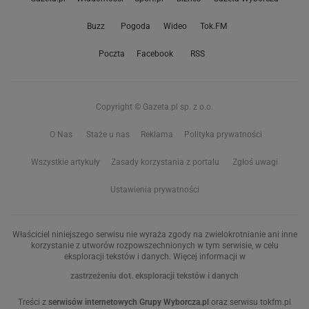
Buzz
Pogoda
Wideo
Tok.FM
Poczta
Facebook
RSS
Copyright © Gazeta.pl sp. z o.o.
O Nas
Staże u nas
Reklama
Polityka prywatności
Wszystkie artykuły
Zasady korzystania z portalu
Zgłoś uwagi
Ustawienia prywatności
Właściciel niniejszego serwisu nie wyraża zgody na zwielokrotnianie ani inne
korzystanie z utworów rozpowszechnionych w tym serwisie, w celu
eksploracji tekstów i danych. Więcej informacji w
zastrzeżeniu dot. eksploracji tekstów i danych
Treści z
serwisów internetowych Grupy Wyborcza.pl
oraz serwisu tokfm.pl