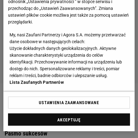
odnośnik „Ustawienia prywatności ” w stopce serwisu i
przechodząc do „Ustawień Zaawansowanych”. Zmiana
ustawień plików cookie możliwa jest także za pomocą ustawień
przeglądarki.
My, nasi Zaufani Partnerzy i Agora S.A. możemy przetwarzać
dane osobowe w następujących celach:
Użycie dokładnych danych geolokalizacyjnych. Aktywne
skanowanie charakterystyki urządzenia do celów
identyfikacji. Przechowywanie informacji na urządzeniu lub
dostęp do nich. Spersonalizowane reklamy i treści, pomiar
reklam i treści, badnie odbiorców i ulepszanie usług.
Lista Zaufanych Partnerów
Zobacz wideo
Esportowe abecadło. Poznaj
USTAWIENIA ZAAWANSOWANE
najważniejsze pojęcia w Counter Strike: Global
Offensive
AKCEPTUJĘ
Pasmo sukcesów