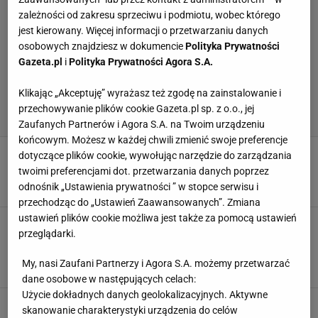
zależności od zakresu sprzeciwu i podmiotu, wobec którego
jest kierowany. Więcej informacji o przetwarzaniu danych
osobowych znajdziesz w dokumencie
Polityka Prywatności
Gazeta.pl
i
Polityka Prywatności Agora S.A.
Klikając „Akceptuję” wyrażasz też zgodę na zainstalowanie i
przechowywanie plików cookie Gazeta.pl sp. z o.o., jej
Zaufanych Partnerów i Agora S.A. na Twoim urządzeniu
końcowym. Możesz w każdej chwili zmienić swoje preferencje
Real - Atletico. Marcelo wypada z gry na blisko
dotyczące plików cookie, wywołując narzędzie do zarządzania
miesiąc. Real Madryt osłabiony
twoimi preferencjami dot. przetwarzania danych poprzez
28 WRZEŚNIA 2018, 13:16
odnośnik „Ustawienia prywatności ” w stopce serwisu i
MwM,
przechodząc do „Ustawień Zaawansowanych”. Zmiana
ustawień plików cookie możliwa jest także za pomocą ustawień
Superpuchar Europy. Real - Atletico 2:4. Tak
przeglądarki.
słabego debiutu na ławce trenerskiej Realu nie
było od 70 lat
My, nasi Zaufani Partnerzy i Agora S.A. możemy przetwarzać
15 SIERPNIA 2018, 23:52
MwM,
dane osobowe w następujących celach:
Użycie dokładnych danych geolokalizacyjnych. Aktywne
Superpuchar Europy. Real - Atletico. Okiem za
skanowanie charakterystyki urządzenia do celów
Szymonem Marciniakiem