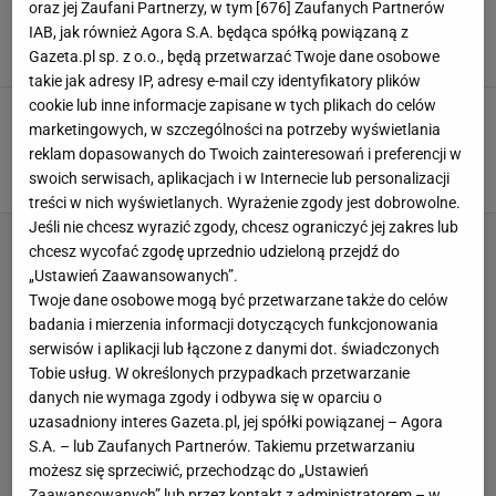
Madrytu. Dani Ceballos wyważył drzwi do
oraz jej Zaufani Partnerzy, w tym [
676
] Zaufanych Partnerów
pierwszego składu Królewskich
IAB, jak również Agora S.A. będąca spółką powiązaną z
Gazeta.pl sp. z o.o., będą przetwarzać Twoje dane osobowe
30 WRZEŚNIA 2018, 09:23
Michał Madanowicz,
takie jak adresy IP, adresy e-mail czy identyfikatory plików
cookie lub inne informacje zapisane w tych plikach do celów
Real - Atletico. Najważniejsze od lat derby
marketingowych, w szczególności na potrzeby wyświetlania
Madrytu. Simeone przed szansą na historyczny
wynik
reklam dopasowanych do Twoich zainteresowań i preferencji w
swoich serwisach, aplikacjach i w Internecie lub personalizacji
29 WRZEŚNIA 2018, 08:38
Michał Madanowicz,
treści w nich wyświetlanych. Wyrażenie zgody jest dobrowolne.
Jeśli nie chcesz wyrazić zgody, chcesz ograniczyć jej zakres lub
chcesz wycofać zgodę uprzednio udzieloną przejdź do
„Ustawień Zaawansowanych”.
Twoje dane osobowe mogą być przetwarzane także do celów
badania i mierzenia informacji dotyczących funkcjonowania
serwisów i aplikacji lub łączone z danymi dot. świadczonych
Tobie usług. W określonych przypadkach przetwarzanie
danych nie wymaga zgody i odbywa się w oparciu o
uzasadniony interes Gazeta.pl, jej spółki powiązanej – Agora
S.A. – lub Zaufanych Partnerów. Takiemu przetwarzaniu
możesz się sprzeciwić, przechodząc do „Ustawień
Zaawansowanych” lub przez kontakt z administratorem – w