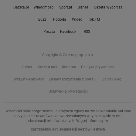
Gazeta.pl
Wiadomości
Sport.pl
Biznes
Gazeta Wyborcza
Buzz
Pogoda
Wideo
Tok.FM
Poczta
Facebook
RSS
Copyright © Gazeta.pl sp. z o.o.
O Nas
Staże u nas
Reklama
Polityka prywatności
Wszystkie artykuły
Zasady korzystania z portalu
Zgłoś uwagi
Ustawienia prywatności
Właściciel niniejszego serwisu nie wyraża zgody na zwielokrotnianie ani inne
korzystanie z utworów rozpowszechnionych w tym serwisie, w celu
eksploracji tekstów i danych. Więcej informacji w
zastrzeżeniu dot. eksploracji tekstów i danych