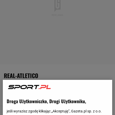
REAL-ATLETICO
Real - Atletico. Gareth Bale kontuzjowany
30 WRZEŚNIA 2018, 10:56
MwM,
Droga Użytkowniczko, Drogi Użytkowniku,
jeśli wyrazisz zgodę klikając „Akceptuję”, Gazeta.pl sp. z o.o.
Real - Atletico. Największy wygrany derbów