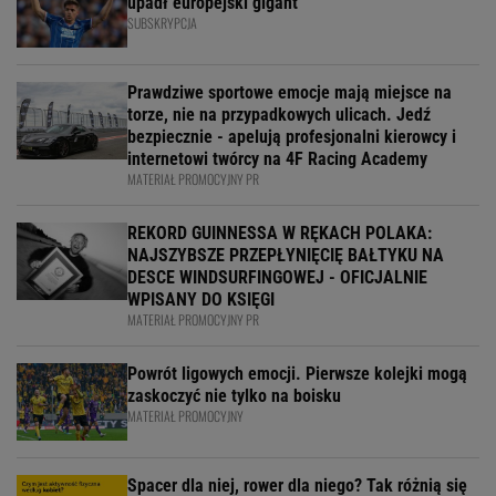
upadł europejski gigant
SUBSKRYPCJA
Prawdziwe sportowe emocje mają miejsce na
torze, nie na przypadkowych ulicach. Jedź
bezpiecznie - apelują profesjonalni kierowcy i
internetowi twórcy na 4F Racing Academy
MATERIAŁ PROMOCYJNY PR
REKORD GUINNESSA W RĘKACH POLAKA:
NAJSZYBSZE PRZEPŁYNIĘCIĘ BAŁTYKU NA
DESCE WINDSURFINGOWEJ - OFICJALNIE
WPISANY DO KSIĘGI
MATERIAŁ PROMOCYJNY PR
Powrót ligowych emocji. Pierwsze kolejki mogą
zaskoczyć nie tylko na boisku
MATERIAŁ PROMOCYJNY
Spacer dla niej, rower dla niego? Tak różnią się