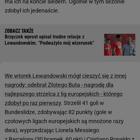
ma ich na koncie siedem. Ogólnie w tym sezonie
zdobył ich jedenaście.
Brzęczek wprost opisał trudne relacje z
Lewandowskim. "Podważyło mój wizerunek"
We wtorek Lewandowski mógł cieszyć się z innej
nagrody: odebrał Złotego Buta - nagrodę dla
najlepszego strzelca z lig europejskich - którego
zdobył po raz pierwszy
. Strzelił 41 goli w
Bundeslidze, zdobywając 82 punkty (gole w
czołowych ligach europejskich są mnożone razy
dwa), wyprzedzając Lionela Messiego
z Barcelony (30 bramek, 60 pkt) i
Cristiano Ronaldo
z