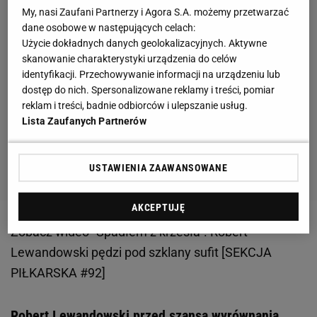
My, nasi Zaufani Partnerzy i Agora S.A. możemy przetwarzać
dane osobowe w następujących celach:
Użycie dokładnych danych geolokalizacyjnych. Aktywne
skanowanie charakterystyki urządzenia do celów
identyfikacji. Przechowywanie informacji na urządzeniu lub
dostęp do nich. Spersonalizowane reklamy i treści, pomiar
reklam i treści, badnie odbiorców i ulepszanie usług.
Lista Zaufanych Partnerów
USTAWIENIA ZAAWANSOWANE
AKCEPTUJĘ
Zobacz wideo
"Spadłem z krzesła". Robert
Lewandowski pędzi pod szklany sufit [SEKCJA
PIŁKARSKA #92]
Robert Lewandowski przed szansą wyrównania