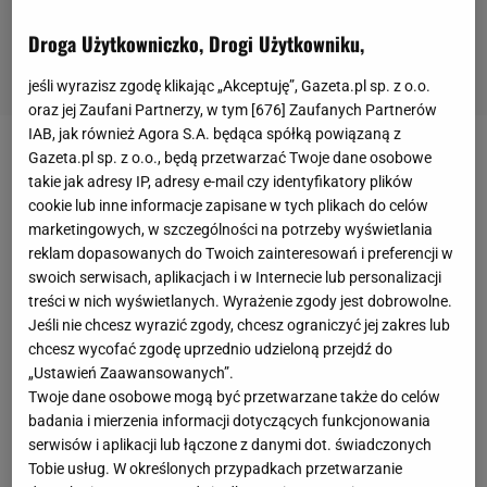
Droga Użytkowniczko, Drogi Użytkowniku,
jeśli wyrazisz zgodę klikając „Akceptuję”, Gazeta.pl sp. z o.o.
oraz jej Zaufani Partnerzy, w tym [
676
] Zaufanych Partnerów
IAB, jak również Agora S.A. będąca spółką powiązaną z
Gazeta.pl sp. z o.o., będą przetwarzać Twoje dane osobowe
Wydawać by się mogło, że
Robert Lewandowski
w
takie jak adresy IP, adresy e-mail czy identyfikatory plików
kontekście rekordów Bundesligi przebił już wszystko
cookie lub inne informacje zapisane w tych plikach do celów
i wszystkich, jednak wciąż są statystyki, w który
marketingowych, w szczególności na potrzeby wyświetlania
reklam dopasowanych do Twoich zainteresowań i preferencji w
Polak nie jest najlepszy. W ostatnich tygodniach 33-
swoich serwisach, aplikacjach i w Internecie lub personalizacji
latek pobił rekord liczby
meczów
domowych ze
treści w nich wyświetlanych. Wyrażenie zgody jest dobrowolne.
strzelonym golem.
Przed meczem z VfL Bochum
Jeśli nie chcesz wyrazić zgody, chcesz ograniczyć jej zakres lub
chcesz wycofać zgodę uprzednio udzieloną przejdź do
(7:0) napastnik Bayernu Monachium miał ich na
„Ustawień Zaawansowanych”.
koncie 12. Taki sam wynik w przeszłości osiągali
Twoje dane osobowe mogą być przetwarzane także do celów
Gerd Mueller oraz Jupp Heynckes.
Po sobotnim
badania i mierzenia informacji dotyczących funkcjonowania
meczu Lewandowski jest samodzielnym liderem -
serwisów i aplikacji lub łączone z danymi dot. świadczonych
Tobie usług. W określonych przypadkach przetwarzanie
trafiał już w 13 meczach domowych Bayernu z