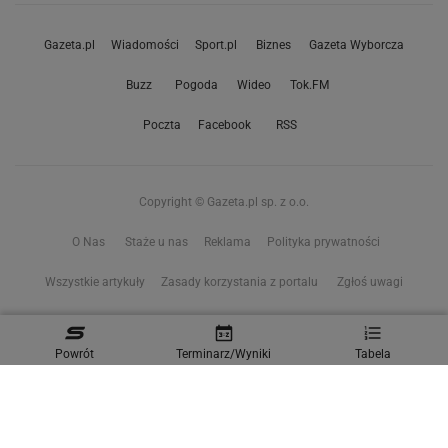
Gazeta.pl
Wiadomości
Sport.pl
Biznes
Gazeta Wyborcza
Buzz
Pogoda
Wideo
Tok.FM
Poczta
Facebook
RSS
Copyright © Gazeta.pl sp. z o.o.
O Nas
Staże u nas
Reklama
Polityka prywatności
Wszystkie artykuły
Zasady korzystania z portalu
Zgłoś uwagi
Ustawienia prywatności
Powrót
Terminarz/Wyniki
Tabela
Właściciel niniejszego serwisu nie wyraża zgody na zwielokrotnianie ani inne
korzystanie z utworów rozpowszechnionych w tym serwisie, w celu
eksploracji tekstów i danych. Więcej informacji w
zastrzeżeniu dot. eksploracji tekstów i danych