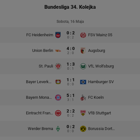
Bundesliga 34. Kolejka
Sobota, 16 Maja
0 : 2
FC Heidenheim
FSV Mainz 05
0 : 2
4 : 0
Union Berlin
Augsburg
2 : 0
1 : 3
St. Pauli
VfL Wolfsburg
0 : 1
1 : 1
Bayer Leverkusen
Hamburger SV
0 : 0
5 : 1
Bayern Monachium
FC Koeln
3 : 1
2 : 2
Eintracht Frankfurt
VfB Stuttgart
0 : 2
0 : 2
Werder Brema
Borussia Dortmund
0 : 0