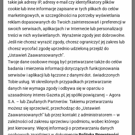
takie jak adresy IP, adresy e-mail czy identyfikatory plików
cookie lub inne informacje zapisane w tych plikach do celów
marketingowych, w szczególności na potrzeby wyświetlania
reklam dopasowanych do Twoich zainteresowań i preferencji w
swoich serwisach, aplikacjach i w Internecie lub personalizacji
treści w nich wyświetlanych. Wyrażenie zgody jest dobrowolne.
Jeśli nie chcesz wyrazić zgody, chcesz ograniczyć jej zakres lub
chcesz wycofać zgodę uprzednio udzieloną przejdź do
„Ustawień Zaawansowanych”.
Twoje dane osobowe mogą być przetwarzane także do celów
badania i mierzenia informacji dotyczących funkcjonowania
serwisów i aplikacji lub łączone z danymi dot. świadczonych
Tobie usług. W określonych przypadkach przetwarzanie
danych nie wymaga zgody i odbywa się w oparciu o
uzasadniony interes Gazeta.pl, jej spółki powiązanej – Agora
S.A. – lub Zaufanych Partnerów. Takiemu przetwarzaniu
możesz się sprzeciwić, przechodząc do „Ustawień
Zaawansowanych” lub przez kontakt z administratorem – w
zależności od zakresu sprzeciwu i podmiotu, wobec którego
jest kierowany. Więcej informacji o przetwarzaniu danych
osobowych znajdziesz w dokumencie
Polityka Prywatności