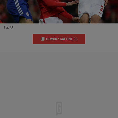
Fot. AP
OTWÓRZ GALERIĘ
(3)