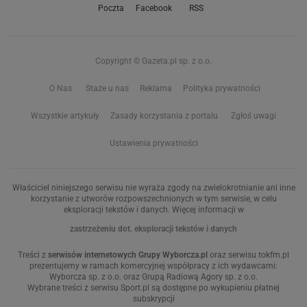
Poczta
Facebook
RSS
Copyright © Gazeta.pl sp. z o.o.
O Nas
Staże u nas
Reklama
Polityka prywatności
Wszystkie artykuły
Zasady korzystania z portalu
Zgłoś uwagi
Ustawienia prywatności
Właściciel niniejszego serwisu nie wyraża zgody na zwielokrotnianie ani inne
korzystanie z utworów rozpowszechnionych w tym serwisie, w celu
eksploracji tekstów i danych. Więcej informacji w
zastrzeżeniu dot. eksploracji tekstów i danych
Treści z
serwisów internetowych Grupy Wyborcza.pl
oraz serwisu tokfm.pl
prezentujemy w ramach komercyjnej współpracy z ich wydawcami:
Wyborcza sp. z o.o. oraz Grupą Radiową Agory sp. z o.o.
Wybrane treści z serwisu Sport.pl są dostępne po wykupieniu płatnej
subskrypcji