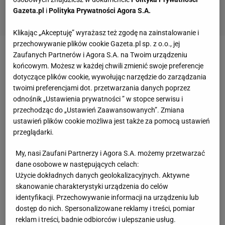
Gazeta.pl
i
Polityka Prywatności Agora S.A.
Klikając „Akceptuję” wyrażasz też zgodę na zainstalowanie i
przechowywanie plików cookie Gazeta.pl sp. z o.o., jej
Zaufanych Partnerów i Agora S.A. na Twoim urządzeniu
Legia Warszawa
wygrała dwa pierwsze mecze fazy
końcowym. Możesz w każdej chwili zmienić swoje preferencje
grupowej Ligi Europy i do meczu z Napoli
dotyczące plików cookie, wywołując narzędzie do zarządzania
przystępuje w komfortowej sytuacji. Inne spotkanie
twoimi preferencjami dot. przetwarzania danych poprzez
odnośnik „Ustawienia prywatności ” w stopce serwisu i
tej grupy zostało rozegrane już w środę. Spartak
przechodząc do „Ustawień Zaawansowanych”. Zmiana
Moskwa podejmował u siebie Leicester
ustawień plików cookie możliwa jest także za pomocą ustawień
City. Rosjanie prowadzili już 2:0 po trafieniach
przeglądarki.
Sobolewa i Larssona, ale cztery gole Patsona Daki
My, nasi Zaufani Partnerzy i Agora S.A. możemy przetwarzać
strzelone w 35 minut sprawiły, że to zespół
dane osobowe w następujących celach:
Brendana Rogersa mógł cieszyć się z pierwszego
Użycie dokładnych danych geolokalizacyjnych. Aktywne
skanowanie charakterystyki urządzenia do celów
zwycięstwa w tegorocznej edycji Ligi Europy. W 86.
identyfikacji. Przechowywanie informacji na urządzeniu lub
minucie rozmiary porażki zmniejszył Sobolew.
dostęp do nich. Spersonalizowane reklamy i treści, pomiar
reklam i treści, badnie odbiorców i ulepszanie usług.