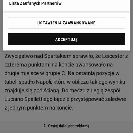
Lista Zaufanych Partnerów
Zobacz wideo
Michniewicz już był prawie poza
Legią! "Wydaje się, że grał na swoje zwolnienie"
USTAWIENIA ZAAWANSOWANE
Legia wciąż pozostaje liderem grupy, ale sa też złe
AKCEPTUJĘ
informacje
Zwycięstwo nad Spartakiem sprawiło, że Leicester z
czterema punktami na koncie awansowało na
drugie miejsce w grupie C. Na ostatnią pozycję w
tabeli spadło Napoli, które w obliczu takiego wyniku
znajduje się pod ścianą. Do meczu z Legią zespół
Luciano Spallettiego będzie przystępować zaledwie
z jednym punktem na koncie.