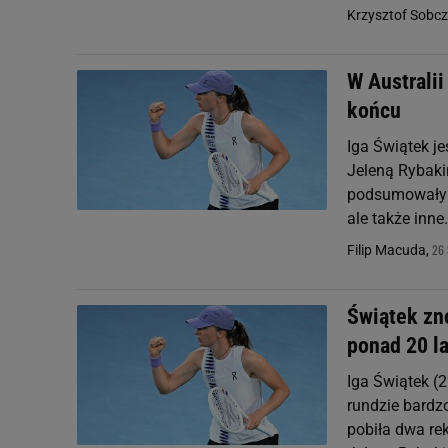
Krzysztof Sobc
W Australi
końcu
Iga Świątek je
Jeleną Rybakin
podsumowały 
ale także inne.
26 
Filip Macuda,
Świątek znó
ponad 20 la
Iga Świątek (
rundzie bardzo
pobiła dwa rek