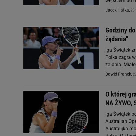
wejściem do n
26 
Jacek Hafka,
Godziny do
żądania"
Iga Świątek zm
Polka zagra w 
za dnia. Miał
26
Dawid Franek,
O której g
NA ŻYWO, 
Iga Świątek p
Australian Op
Australijka mo
Polka. O której