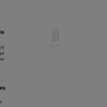
Nie
1/8
gał
wie
owa
on