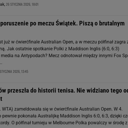
26 STYCZNIA 2026, 18:01
zak,
i poruszenie po meczu Świątek. Piszą o brutalnym
st już w ćwierćfinale Australian Open, a w meczu półfinał zagra 
ą. Jak ostatnie spotkanie Polki z Maddison Inglis (6:0, 6:3)
media na Antypodach? Mecz odnotował między innymi Fox Spo
..
STYCZNIA 2026, 13:45
w przeszła do historii tenisa. Nie widziano tego o
t
2. WTA) zameldowała się w ćwierćfinale Australian Open. W 4.
 pewnie pokonała Australijkę Maddison Inglis 6:0, 6:3, dzięki 
ordy. O półfinał turnieju w Melbourne Polka powalczy w środę z