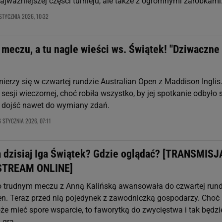
ajważniejszej części turnieju, ale także z ogromnymi zarobkami
STYCZNIA 2026, 10:32
 meczu, a tu nagle wieści ws. Świątek! "Dziwaczne
ierzy się w czwartej rundzie Australian Open z Maddison Inglis
sesji wieczornej, choć robiła wszystko, by jej spotkanie odbyło 
o dojść nawet do wymiany zdań.
 STYCZNIA 2026, 07:11
ra dzisiaj Iga Świątek? Gdzie oglądać? [TRANSMISJ
STREAM ONLINE]
o trudnym meczu z Anną Kalińską awansowała do czwartej run
en. Teraz przed nią pojedynek z zawodniczką gospodarzy. Choć
że mieć spore wsparcie, to faworytką do zwycięstwa i tak będzi
 gra...