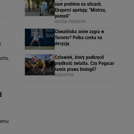
sam problem na ulicach.
Eksperci apelują: "Mistrzu,
pomyśl"
MATERIAŁ PROMOCYJNY
Chwalińska znów zagra w
Toronto? Polka czeka na
decyzję
z
Człowiek, który podkręcił
rts,
prędkość światła. Czy Pogacar
łamie prawa biologii?
SUBSKRYPCJA
d
czemu