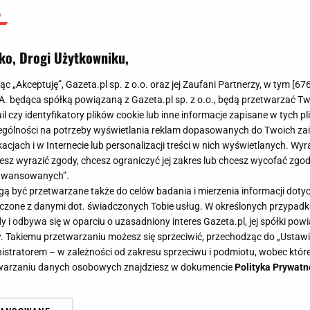
ko, Drogi Użytkowniku,
jąc „Akceptuję”, Gazeta.pl sp. z o.o. oraz jej Zaufani Partnerzy, w tym [
67
.A. będąca spółką powiązaną z Gazeta.pl sp. z o.o., będą przetwarzać T
ail czy identyfikatory plików cookie lub inne informacje zapisane w tych p
gólności na potrzeby wyświetlania reklam dopasowanych do Twoich zain
acjach i w Internecie lub personalizacji treści w nich wyświetlanych. Wyr
cesz wyrazić zgody, chcesz ograniczyć jej zakres lub chcesz wycofać zgo
aawansowanych”.
 być przetwarzane także do celów badania i mierzenia informacji dot
 łączone z danymi dot. świadczonych Tobie usług. W określonych przypad
i odbywa się w oparciu o uzasadniony interes Gazeta.pl, jej spółki powi
. Takiemu przetwarzaniu możesz się sprzeciwić, przechodząc do „Ust
nistratorem – w zależności od zakresu sprzeciwu i podmiotu, wobec które
etwarzaniu danych osobowych znajdziesz w dokumencie
Polityka Prywatn