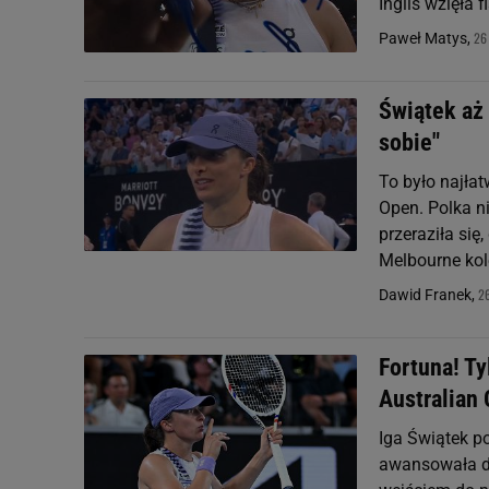
Inglis wzięła 
26
Paweł Matys,
Świątek aż 
sobie"
To było najła
Open. Polka n
przeraziła się
Melbourne kole
26
Dawid Franek,
Fortuna! Ty
Australian
Iga Świątek p
awansowała do