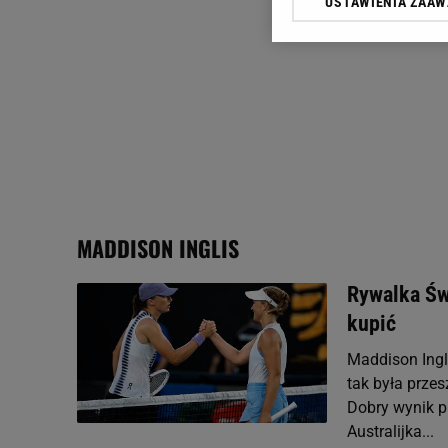
USTAWIENIA ZAA
Klikając „Akceptuję” wyra
Zaufanych Partnerów i A
dotyczące plików cookie,
odnośnik „Ustawienia pr
plików cookie możliwa je
My, nasi Zaufani Partne
Użycie dokładnych danych
Przechowywanie informacji
badnie odbiorców i uleps
MADDISON INGLIS
Rywalka Świ
kupić
Maddison Ingli
tak była prze
Dobry wynik p
Australijka...