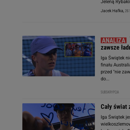
Jeleną Rybakin
26 
Jacek Hafka,
zawsze ład
Iga Świątek n
finału Austral
przed "nie za
do...
SUBSKRYPCJA
Cały świat 
Iga Świątek je
wielkoszlemow