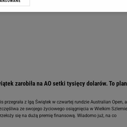
WANSOWANE
żasz też zgodę na zainstalowanie i przechowywanie plików cookie Gazeta.p
gora S.A. na Twoim urządzeniu końcowym. Możesz w każdej chwili zmien
 wywołując narzędzie do zarządzania twoimi preferencjami dot. przetw
ywatności ” w stopce serwisu i przechodząc do „Ustawień Zaawansowan
st także za pomocą ustawień przeglądarki.
rzy i Agora S.A. możemy przetwarzać dane osobowe w następujących cel
 geolokalizacyjnych. Aktywne skanowanie charakterystyki urządzenia do
 na urządzeniu lub dostęp do nich. Spersonalizowane reklamy i treści, p
zanie usług.
Lista Zaufanych Partnerów
ątek zarobiła na AO setki tysięcy dolarów. To plan
s przegrała z Igą Świątek w czwartej rundzie Australian Open, al
szczęśliwa ze swojego życiowego osiągnięcia w Wielkim Szlemie
rzełoży się na dużą premię finansową. Wiadomo już, na co