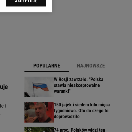
AKCEPTUJĘ
l sp. z o.o., jej
ić swoje preferencje
arzania danych poprzez
ych”. Zmiana ustawień
ach:
 celów identyfikacji.
omiar reklam i treści,
POPULARNE
NAJNOWSZE
W Rosji zawrzało. "Polska
stawia nieakceptowalne
uje
warunki"
150 jajek i siedem kilo mięsa
e i
tygodniowo. Oto do czego to
.
doprowadziło
74 proc. Polaków widzi ten