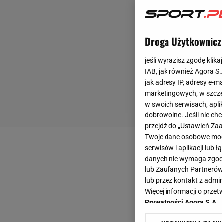
Droga Użytkownicz
jeśli wyrazisz zgodę klika
IAB, jak również Agora S
jak adresy IP, adresy e-m
marketingowych, w szcze
w swoich serwisach, aplik
dobrowolne. Jeśli nie ch
przejdź do „Ustawień Z
Twoje dane osobowe mogą
serwisów i aplikacji lub
danych nie wymaga zgody 
lub Zaufanych Partnerów
lub przez kontakt z admi
Więcej informacji o prz
Prywatności Agora S.A.