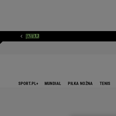
WIADOMOŚCI
NEXT
SPORT
PLOTEK
D
SPORT.PL+
MUNDIAL
PIŁKA NOŻNA
TENIS