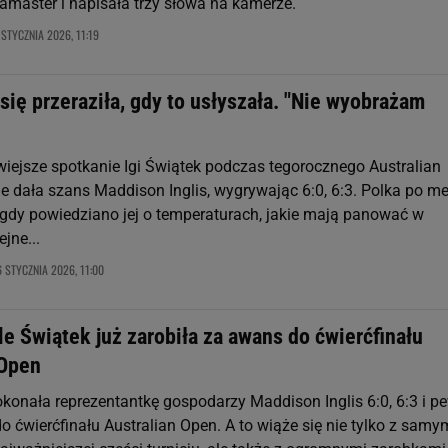
flamaster i napisała trzy słowa na kamerze.
 STYCZNIA 2026, 11:19
się przeraziła, gdy to usłyszała. "Nie wyobrażam
twiejsze spotkanie Igi Świątek podczas tegorocznego Australian
ie dała szans Maddison Inglis, wygrywając 6:0, 6:3. Polka po m
, gdy powiedziano jej o temperaturach, jakie mają panować w
jne...
 STYCZNIA 2026, 11:00
le Świątek już zarobiła za awans do ćwierćfinału
 Open
okonała reprezentantkę gospodarzy Maddison Inglis 6:0, 6:3 i p
 ćwierćfinału Australian Open. A to wiąże się nie tylko z samy