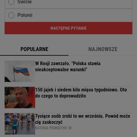
Świcie
Polonii
NASTĘPNE PYTANIE
POPULARNE
NAJNOWSZE
W Rosji zawrzało. "Polska stawia
nieakceptowalne warunki"
150 jajek i siedem kilo mięsa tygodniowo. Oto
do czego to doprowadziło
Tysiące osób zrobi to we wrześniu. Powód może
cię zaskoczyć
MATERIAŁ PROMOCYJNY, 18+