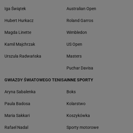
Iga Świątek
Australian Open
Hubert Hurkacz
Roland Garros
Magda Linette
Wimbledon
Kamil Majchrzak
US Open
Urszula Radwańska
Masters
Puchar Davisa
GWIAZDY ŚWIATOWEGO TENISA
INNE SPORTY
Aryna Sabalenka
Boks
Paula Badosa
Kolarstwo
Maria Sakkari
Koszykówka
Rafael Nadal
Sporty motorowe