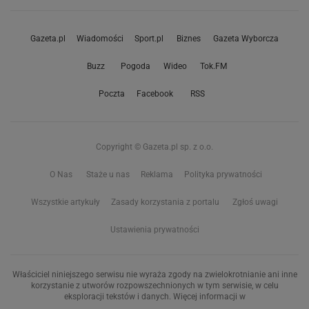
Gazeta.pl
Wiadomości
Sport.pl
Biznes
Gazeta Wyborcza
Buzz
Pogoda
Wideo
Tok.FM
Poczta
Facebook
RSS
Copyright © Gazeta.pl sp. z o.o.
O Nas
Staże u nas
Reklama
Polityka prywatności
Wszystkie artykuły
Zasady korzystania z portalu
Zgłoś uwagi
Ustawienia prywatności
Właściciel niniejszego serwisu nie wyraża zgody na zwielokrotnianie ani inne
korzystanie z utworów rozpowszechnionych w tym serwisie, w celu
eksploracji tekstów i danych. Więcej informacji w