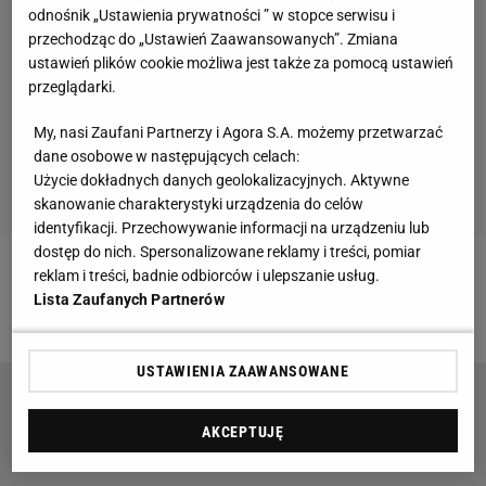
odnośnik „Ustawienia prywatności ” w stopce serwisu i
przechodząc do „Ustawień Zaawansowanych”. Zmiana
ustawień plików cookie możliwa jest także za pomocą ustawień
przeglądarki.
My, nasi Zaufani Partnerzy i Agora S.A. możemy przetwarzać
dane osobowe w następujących celach:
Użycie dokładnych danych geolokalizacyjnych. Aktywne
skanowanie charakterystyki urządzenia do celów
identyfikacji. Przechowywanie informacji na urządzeniu lub
dostęp do nich. Spersonalizowane reklamy i treści, pomiar
reklam i treści, badnie odbiorców i ulepszanie usług.
Zobacz wideo
Kamil Majchrzak o minionym sezonie.
Lista Zaufanych Partnerów
"Mam nadzieję, że jeszcze sporo przede mną"
USTAWIENIA ZAAWANSOWANE
Godziny do meczu, a tu nagle wieści ws.
Świątek! "Dziwaczne żądania"
AKCEPTUJĘ