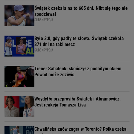
Świątek czekała na to 605 dni. Nikt się tego nie
spodziewał
SUBSKRYPCJA
Było 3:0, gdy padły te słowa. Świątek czekała
371 dni na taki mecz
SUBSKRYPCJA
Trener Sabalenki skończył z podbitym okiem.
Powód może zdziwić
Woydyłło przeprosiła Świątek i Abramowicz.
Jest reakcja Tomasza Lisa
Chwalińska znów zagra w Toronto? Polka czeka