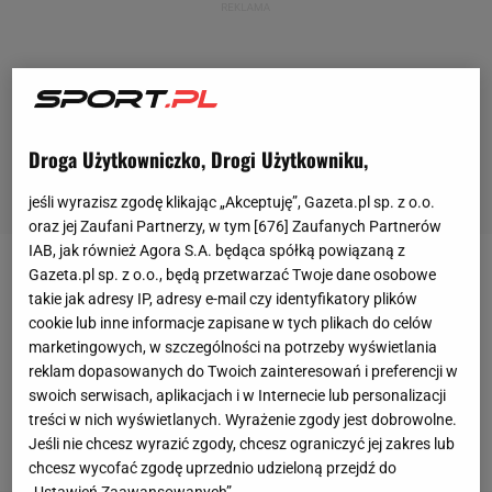
Droga Użytkowniczko, Drogi Użytkowniku,
jeśli wyrazisz zgodę klikając „Akceptuję”, Gazeta.pl sp. z o.o.
oraz jej Zaufani Partnerzy, w tym [
676
] Zaufanych Partnerów
IAB, jak również Agora S.A. będąca spółką powiązaną z
Gazeta.pl sp. z o.o., będą przetwarzać Twoje dane osobowe
Iga Świątek była wyraźną faworytką w
takie jak adresy IP, adresy e-mail czy identyfikatory plików
poniedziałkowym starciu, ale doskonale mieliśmy w
cookie lub inne informacje zapisane w tych plikach do celów
pamięci niektóre
mecze
Polki z poprzednich
marketingowych, w szczególności na potrzeby wyświetlania
reklam dopasowanych do Twoich zainteresowań i preferencji w
miesięcy, gdzie te niżej sklasyfikowane rywalki
swoich serwisach, aplikacjach i w Internecie lub personalizacji
potrafiły jej sprawiać kłopoty. Ale tym razem obyło
treści w nich wyświetlanych. Wyrażenie zgody jest dobrowolne.
się bez nerwów.
Jeśli nie chcesz wyrazić zgody, chcesz ograniczyć jej zakres lub
chcesz wycofać zgodę uprzednio udzieloną przejdź do