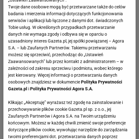
„Ustawień Zaawansowanych”.
Twoje dane osobowe mogą być przetwarzane także do celów
badania i mierzenia informacji dotyczących funkcjonowania
serwisów i aplikacji lub łączone z danymi dot. świadczonych
Tobie usług. W określonych przypadkach przetwarzanie
danych nie wymaga zgody i odbywa się w oparciu o
uzasadniony interes Gazeta.pl, jej spółki powiązanej – Agora
S.A. – lub Zaufanych Partnerów. Takiemu przetwarzaniu
możesz się sprzeciwić, przechodząc do „Ustawień
Zaawansowanych” lub przez kontakt z administratorem – w
zależności od zakresu sprzeciwu i podmiotu, wobec którego
jest kierowany. Więcej informacji o przetwarzaniu danych
osobowych znajdziesz w dokumencie
Polityka Prywatności
Gazeta.pl
i
Polityka Prywatności Agora S.A.
Klikając „Akceptuję” wyrażasz też zgodę na zainstalowanie i
przechowywanie plików cookie Gazeta.pl sp. z o.o., jej
Zaufanych Partnerów i Agora S.A. na Twoim urządzeniu
końcowym. Możesz w każdej chwili zmienić swoje preferencje
dotyczące plików cookie, wywołując narzędzie do zarządzania
twoimi preferencjami dot. przetwarzania danych poprzez