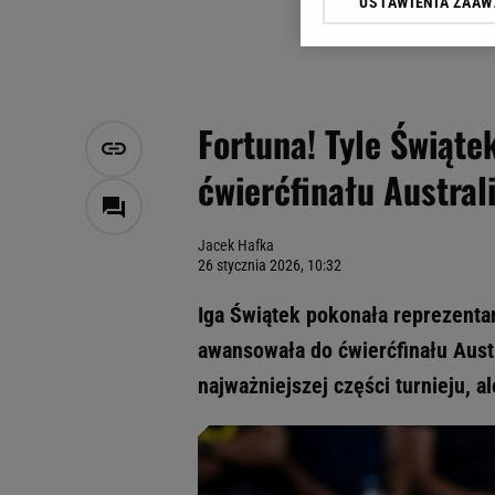
USTAWIENIA ZAA
Klikając „Akceptuję” wyra
Zaufanych Partnerów i A
dotyczące plików cookie,
odnośnik „Ustawienia pr
plików cookie możliwa je
Fortuna! Tyle Świąte
My, nasi Zaufani Partne
ćwierćfinału Austral
Użycie dokładnych danych
Przechowywanie informacji
badnie odbiorców i uleps
Jacek Hafka
26 stycznia 2026, 10:32
Iga Świątek pokonała reprezentan
awansowała do ćwierćfinału Aust
najważniejszej części turnieju, 