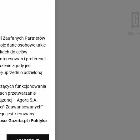
6
] Zaufanych Partnerów
woje dane osobowe takie
likach do celów
teresowań i preferencji
ażenie zgody jest
dę uprzednio udzieloną
yczących funkcjonowania
kach przetwarzanie
ązanej – Agora S.A. –
awień Zaawansowanych”
go jest kierowany.
ości Gazeta.pl
i
Polityka