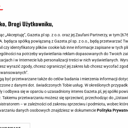
ko, Drogi Użytkowniku,
jąc „Akceptuję”, Gazeta.pl sp. z o.o. oraz jej Zaufani Partnerzy, w tym [
67
.A. będąca spółką powiązaną z Gazeta.pl sp. z o.o., będą przetwarzać T
ail czy identyfikatory plików cookie lub inne informacje zapisane w tych p
gólności na potrzeby wyświetlania reklam dopasowanych do Twoich zain
acjach i w Internecie lub personalizacji treści w nich wyświetlanych. Wyr
cesz wyrazić zgody, chcesz ograniczyć jej zakres lub chcesz wycofać zgo
aawansowanych”.
 być przetwarzane także do celów badania i mierzenia informacji dot
 łączone z danymi dot. świadczonych Tobie usług. W określonych przypad
i odbywa się w oparciu o uzasadniony interes Gazeta.pl, jej spółki powi
. Takiemu przetwarzaniu możesz się sprzeciwić, przechodząc do „Ust
nistratorem – w zależności od zakresu sprzeciwu i podmiotu, wobec które
etwarzaniu danych osobowych znajdziesz w dokumencie
Polityka Prywatn