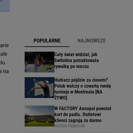
POPULARNE
NAJNOWSZE
arie
 ale
Cały świat widział, jak
Switolina potraktowała
ału
rywalkę po meczu
a na
Hurkacz pójdzie za ciosem?
Polak walczy o czwartą rundę
turnieju w Montrealu [NA
ŻYWO]
W FACTORY Annopol powstał
kort do padla. Outletowi
klienci zagrają za darmo
MATERIAŁ PROMOCYJNY