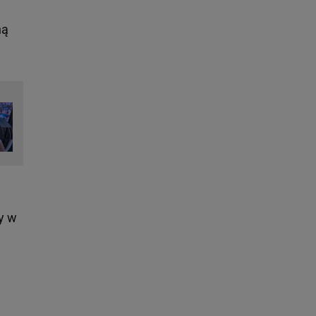
ną
ły w