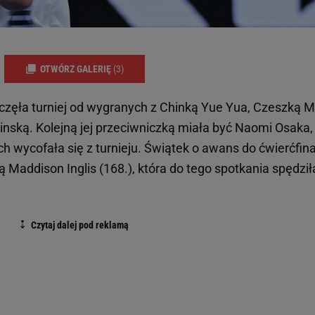
OTWÓRZ GALERIĘ
(3)
oczęła turniej od wygranych z Chinką Yue Yua, Czeszką M
nską. Kolejną jej przeciwniczką miała być Naomi Osaka,
wycofała się z turnieju. Świątek o awans do ćwierćfin
ką Maddison Inglis (168.), która do tego spotkania spędził