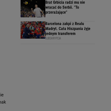
Brat Grbicia radzi mu nie
wracać do Serbii. "To
przerażające"
Barcelona zakpi z Realu
Madryt. Cała Hiszpania żyje
jednym transferem
SUBSKRYPCJA
ie
dnak