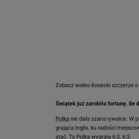
Zobacz wideo
Kosecki szczerze o
Świątek już zarobiła fortunę. Ile
Polka
nie dała szans rywalce. W pi
grająca Inglis, ku radości miejsco
stać. To Polka wygrała 6:0, 6:3.