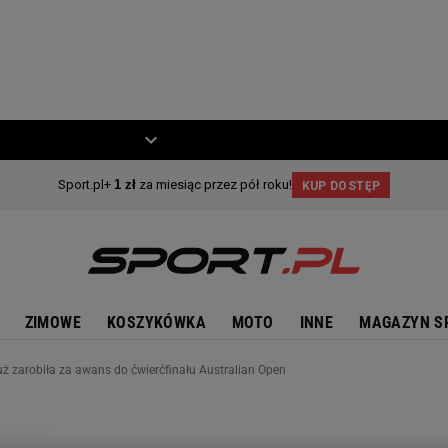
ZIECKO
MOTO
ZIMOWE
KOSZYKÓWKA
MOTO
INNE
MAGAZYN S
już zarobiła za awans do ćwierćfinału Australian Open