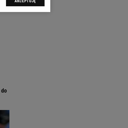
AKCEPTUJĘ
l sp. z o.o., jej
ić swoje preferencje
arzania danych poprzez
ych”. Zmiana ustawień
ach:
 celów identyfikacji.
omiar reklam i treści,
 do