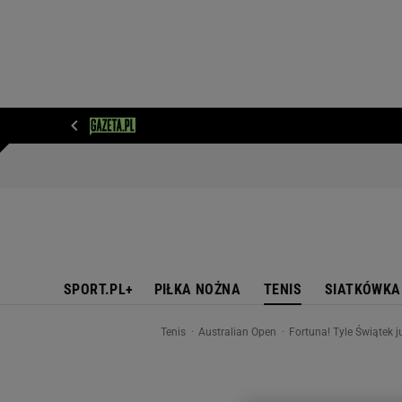
WIADOMOŚCI
NEXT
SPORT
PLOTEK
D
SPORT.PL+
PIŁKA NOŻNA
TENIS
SIATKÓWKA
Tenis
Australian Open
Fortuna! Tyle Świątek 