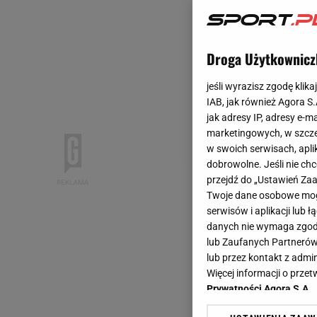
Droga Użytkownicz
jeśli wyrazisz zgodę klika
IAB, jak również Agora S
jak adresy IP, adresy e-m
marketingowych, w szcze
w swoich serwisach, aplik
dobrowolne. Jeśli nie ch
przejdź do „Ustawień Z
Twoje dane osobowe mogą
serwisów i aplikacji lub
danych nie wymaga zgody 
lub Zaufanych Partnerów
lub przez kontakt z admi
Więcej informacji o prz
Prywatności Agora S.A.