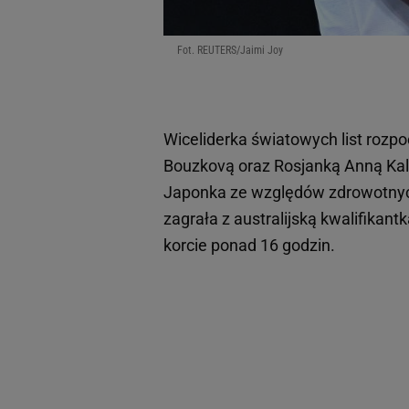
Fot. REUTERS/Jaimi Joy
Wiceliderka światowych list rozp
Bouzkovą oraz Rosjanką Anną Kali
Japonka ze względów zdrowotnych 
zagrała z australijską kwalifikant
korcie ponad 16 godzin.