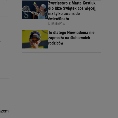
Zwycięstwo z Martą Kostiuk
dło Idze Świątek coś więcej,
niż tylko awans do
ćwierćfinału
SUBSKRYPCJA
To dlatego Niewiadoma nie
zaprosiła na ślub swoich
o
rodziców
.
razem