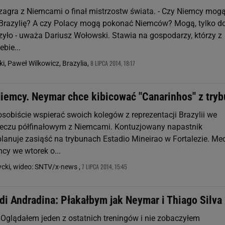
 zagra z Niemcami o finał mistrzostw świata. - Czy Niemcy mog
Brazylię? A czy Polacy mogą pokonać Niemców? Mogą, tylko d
rzyło - uważa Dariusz Wołowski. Stawia na gospodarzy, którzy z
bie...
8 LIPCA 2014, 18:17
i, Paweł Wilkowicz, Brazylia,
Niemcy. Neymar chce kibicować "Canarinhos" z try
sobiście wspierać swoich kolegów z reprezentacji Brazylii we
czu półfinałowym z Niemcami. Kontuzjowany napastnik
planuje zasiąść na trybunach Estadio Mineirao w Fortalezie. Me
mcy we wtorek o...
7 LIPCA 2014, 15:45
cki, wideo: SNTV/x-news ,
di Andradina: Płakałbym jak Neymar i Thiago Silva
? Oglądałem jeden z ostatnich treningów i nie zobaczyłem