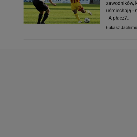
zawodników, któ
uśmiechają - m
- A płacz?...
Łukasz Jachimi