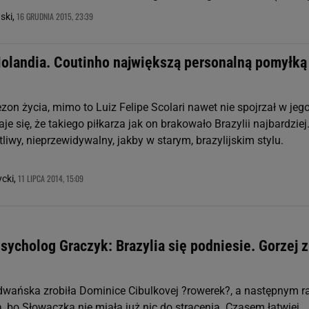
16 GRUDNIA 2015, 23:39
ski,
 Holandia. Coutinho największą personalną pomyłką
on życia, mimo to Luiz Felipe Scolari nawet nie spojrzał w jeg
je się, że takiego piłkarza jak on brakowało Brazylii najbardziej
tliwy, nieprzewidywalny, jakby w starym, brazylijskim stylu.
11 LIPCA 2014, 15:09
cki,
ycholog Graczyk: Brazylia się podniesie. Gorzej z
wańska zrobiła Dominice Cibulkovej ?rowerek?, a następnym 
a, bo Słowaczka nie miała już nic do stracenia. Czasem łatwiej