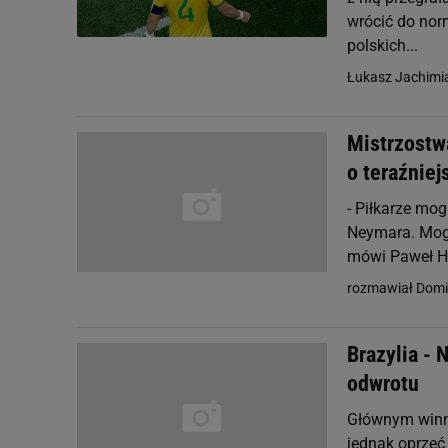
wrócić do nor
polskich...
Łukasz Jachimi
Mistrzostwa
o teraźniej
- Piłkarze mog
Neymara. Mogł
mówi Paweł Ha
rozmawiał Domi
Brazylia - 
odwrotu
Głównym winny
jednak oprzeć