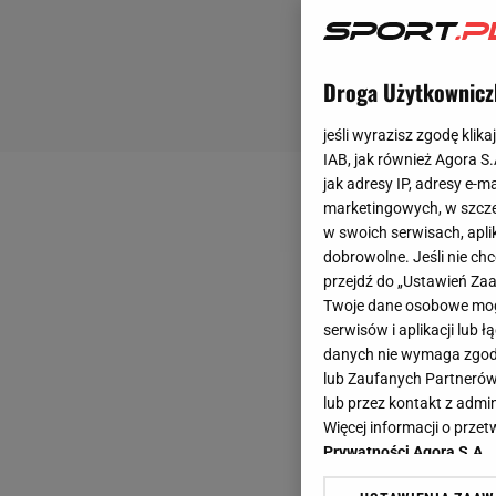
Droga Użytkownicz
jeśli wyrazisz zgodę klika
IAB, jak również Agora S
jak adresy IP, adresy e-m
marketingowych, w szcze
w swoich serwisach, aplik
dobrowolne. Jeśli nie ch
przejdź do „Ustawień Z
Twoje dane osobowe mogą
serwisów i aplikacji lub
danych nie wymaga zgody 
lub Zaufanych Partnerów
lub przez kontakt z admi
Więcej informacji o prz
Prywatności Agora S.A.