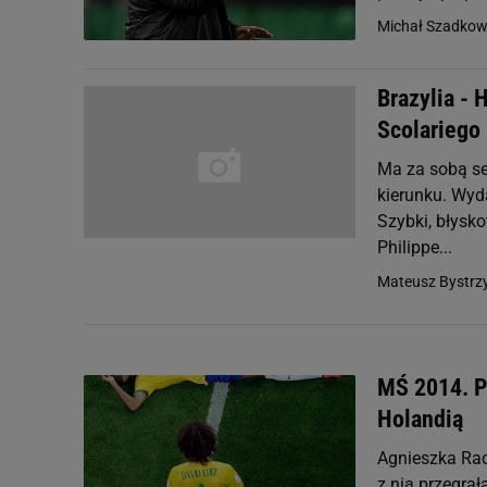
Michał Szadkow
Brazylia -
Scolariego
Ma za sobą sez
kierunku. Wyda
Szybki, błysko
Philippe...
Mateusz Bystrzy
MŚ 2014. Ps
Holandią
Agnieszka Rad
z nią przegrał