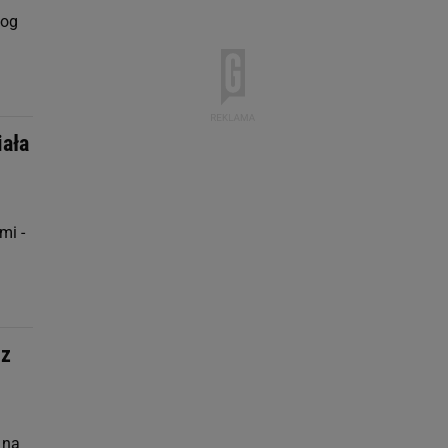
log
iała
mi -
ez
 na