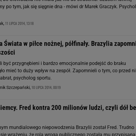
my po tym, jak się sięgnie dna - mówi dr Marek Graczyk. Psycho
11 LIPCA 2014, 13:18
ak,
 Świata w piłce nożnej, półfinały. Brazylia zapomn
szości
li być przygnębieni i bardzo emocjonalnie podejść do braku
o mieć to duży wpływ na zespół. Zapomnieli o tym, co przed ni
brat, psycholog sportu.
10 LIPCA 2014, 00:19
nik Szczepański,
Niemcy. Fred kontra 200 milionów ludzi, czyli dół b
m mundialowego niepowodzenia Brazylii został Fred. Trudno
 się wrażeniu, że rola wroga publicznego została mu przypisana