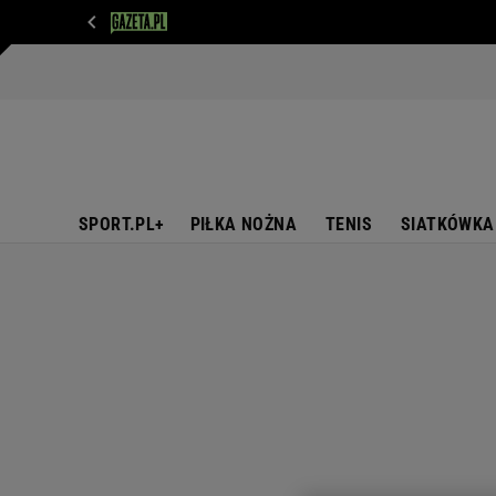
WIADOMOŚCI
NEXT
SPORT
PLOTEK
D
SPORT.PL+
PIŁKA NOŻNA
TENIS
SIATKÓWKA