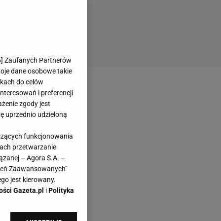
6
] Zaufanych Partnerów
woje dane osobowe takie
likach do celów
teresowań i preferencji
ażenie zgody jest
dę uprzednio udzieloną
yczących funkcjonowania
kach przetwarzanie
ązanej – Agora S.A. –
awień Zaawansowanych”
go jest kierowany.
ości Gazeta.pl
i
Polityka