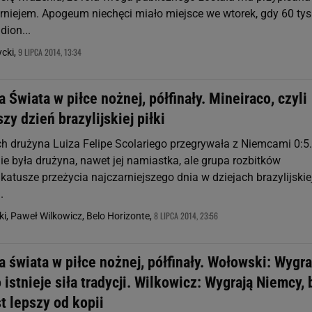
urniejem. Apogeum niechęci miało miejsce we wtorek, gdy 60 tys
dion...
9 LIPCA 2014, 13:34
cki,
 Świata w piłce nożnej, półfinały. Mineiraco, czyli
szy dzień brazylijskiej piłki
h drużyna Luiza Felipe Scolariego przegrywała z Niemcami 0:5.
ie była drużyna, nawet jej namiastka, ale grupa rozbitków
atusze przeżycia najczarniejszego dnia w dziejach brazylijskie
.
8 LIPCA 2014, 23:56
i, Paweł Wilkowicz, Belo Horizonte,
 świata w piłce nożnej, półfinały. Wołowski: Wygra
o istnieje siła tradycji. Wilkowicz: Wygrają Niemcy, 
st lepszy od kopii