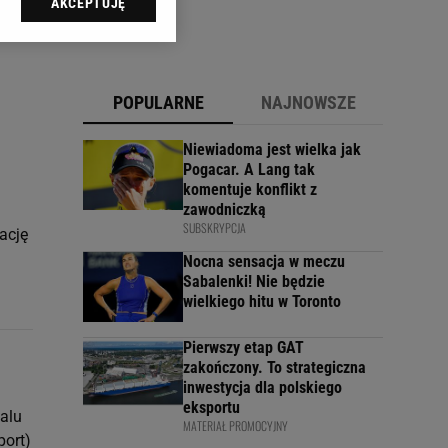
AKCEPTUJĘ
l sp. z o.o., jej
ić swoje preferencje
arzania danych poprzez
ych”. Zmiana ustawień
POPULARNE
NAJNOWSZE
ach:
Niewiadoma jest wielka jak
 celów identyfikacji.
Pogacar. A Lang tak
omiar reklam i treści,
komentuje konflikt z
zawodniczką
SUBSKRYPCJA
ację
Nocna sensacja w meczu
Sabalenki! Nie będzie
wielkiego hitu w Toronto
Pierwszy etap GAT
zakończony. To strategiczna
inwestycja dla polskiego
eksportu
ialu
MATERIAŁ PROMOCYJNY
port)