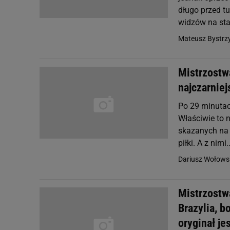
długo przed t
widzów na sta
Mateusz Bystrzy
Mistrzostwa
najczarniej
Po 29 minutac
Właściwie to n
skazanych na k
piłki. A z nimi..
Dariusz Wołowsk
Mistrzostwa
Brazylia, b
oryginał je