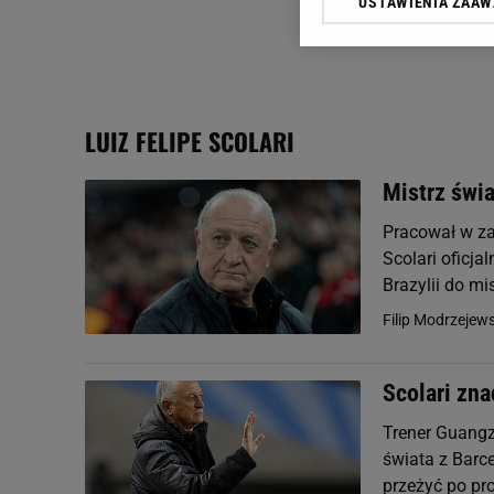
USTAWIENIA ZAA
Klikając „Akceptuję” wyra
Zaufanych Partnerów i A
dotyczące plików cookie,
odnośnik „Ustawienia pr
plików cookie możliwa je
LUIZ FELIPE SCOLARI
My, nasi Zaufani Partne
Użycie dokładnych danych
Mistrz świa
Przechowywanie informacji
badnie odbiorców i uleps
Pracował w za
Scolari oficja
Brazylii do mi
Filip Modrzejews
Scolari zna
Trener Guangzh
świata z Barc
przeżyć po pr