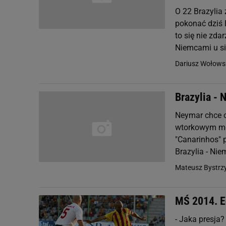
O 22 Brazylia
pokonać dziś 
to się nie zda
Niemcami u sie
Dariusz Wołowsk
Brazylia - 
Neymar chce o
wtorkowym me
"Canarinhos" 
Brazylia - Nie
Mateusz Bystrzy
MŚ 2014. E
- Jaka presja