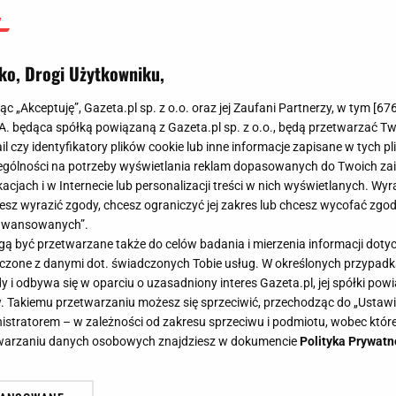
ko, Drogi Użytkowniku,
jąc „Akceptuję”, Gazeta.pl sp. z o.o. oraz jej Zaufani Partnerzy, w tym [
67
.A. będąca spółką powiązaną z Gazeta.pl sp. z o.o., będą przetwarzać T
ail czy identyfikatory plików cookie lub inne informacje zapisane w tych p
gólności na potrzeby wyświetlania reklam dopasowanych do Twoich zain
acjach i w Internecie lub personalizacji treści w nich wyświetlanych. Wyr
cesz wyrazić zgody, chcesz ograniczyć jej zakres lub chcesz wycofać zgo
aawansowanych”.
 być przetwarzane także do celów badania i mierzenia informacji dot
 łączone z danymi dot. świadczonych Tobie usług. W określonych przypad
i odbywa się w oparciu o uzasadniony interes Gazeta.pl, jej spółki powi
. Takiemu przetwarzaniu możesz się sprzeciwić, przechodząc do „Ust
nistratorem – w zależności od zakresu sprzeciwu i podmiotu, wobec które
etwarzaniu danych osobowych znajdziesz w dokumencie
Polityka Prywatn