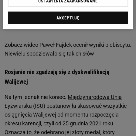
USTAWIENIA ZAAWANSOWANE
AKCEPTUJĘ
Zobacz wideo
Paweł Fajdek ocenił wyniki plebiscytu.
Niewielu spodziewało się takich słów
Rosjanie nie zgadzają się z dyskwalifikacją
Walijewej
Na tym jednak nie koniec.
Międzynarodowa Unia
Łyżwiarska (ISU) postanowiła skasować wszystkie
osiągnięcia Walijewej od momentu rozpoczęcia
okresu karencji, czyli od 25 grudnia 2021 roku.
Oznacza to, że odebrano jej złoty medal, który