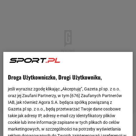
Droga Użytkowniczko, Drogi Użytkowniku,
jeśli wyrazisz zgodę klikając „Akceptuję”, Gazeta.pl sp. z o.o.
oraz jej Zaufani Partnerzy, w tym [
676
] Zaufanych Partnerów
IAB, jak również Agora S.A. będąca spółką powiązaną z
Gazeta.pl sp. z o.o., będą przetwarzać Twoje dane osobowe
takie jak adresy IP, adresy e-mail czy identyfikatory plików
cookie lub inne informacje zapisane w tych plikach do celów
Kamiła Walijewa to rosyjska łyżwiarka, o której jest
marketingowych, w szczególności na potrzeby wyświetlania
bardzo głośno w minionych dniach. Wszystko z
reklam dopasowanych do Twoich zainteresowań i preferencji w