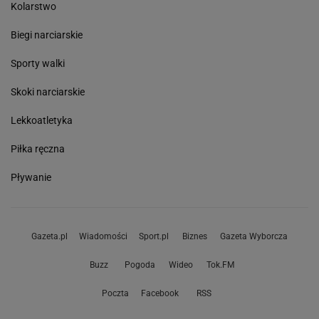
Kolarstwo
Biegi narciarskie
Sporty walki
Skoki narciarskie
Lekkoatletyka
Piłka ręczna
Pływanie
Gazeta.pl
Wiadomości
Sport.pl
Biznes
Gazeta Wyborcza
Buzz
Pogoda
Wideo
Tok.FM
Poczta
Facebook
RSS