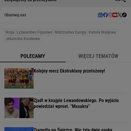
Obserwuj nas
Rosja
Łyżwiarstwo Figurowe
Mistrzostwa Europy
Kamiła Walijewa
Jekaterina Kurakowa
POLECAMY
WIĘCEJ TEMATÓW
Kolejny mecz Ekstraklasy przełożony!
Zjadł w knajpie Lewandowskiego. Po wyjściu
powiedział wprost. "Masakra"
Tragedia na Śnieżce. Nie żyją dwie osoby.