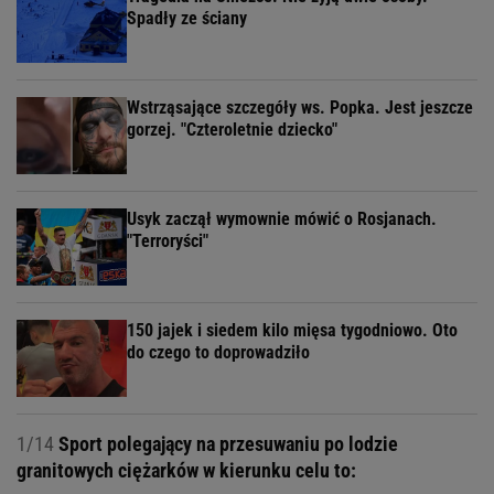
Spadły ze ściany
Wstrząsające szczegóły ws. Popka. Jest jeszcze
gorzej. "Czteroletnie dziecko"
Usyk zaczął wymownie mówić o Rosjanach.
"Terroryści"
150 jajek i siedem kilo mięsa tygodniowo. Oto
do czego to doprowadziło
1/14
Sport polegający na przesuwaniu po lodzie
granitowych ciężarków w kierunku celu to: