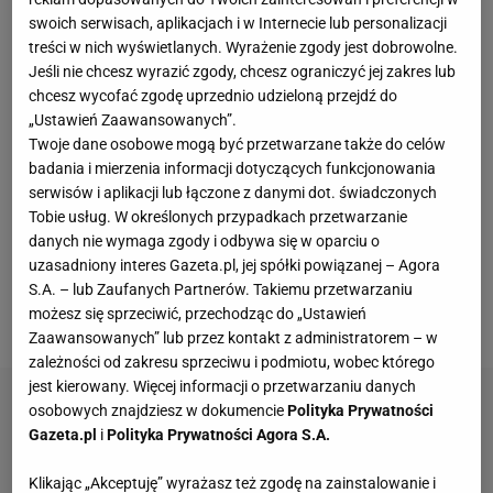
swoich serwisach, aplikacjach i w Internecie lub personalizacji
powodu zażywania dopingu. W organizmie
treści w nich wyświetlanych. Wyrażenie zgody jest dobrowolne.
zawodniczki wykryto trimetazydynę, czyli lek
Jeśli nie chcesz wyrazić zgody, chcesz ograniczyć jej zakres lub
stosowany w chorobie niedokrwiennej serca, który
chcesz wycofać zgodę uprzednio udzieloną przejdź do
„Ustawień Zaawansowanych”.
może zwiększyć tolerancję wysiłku. Test wykonany
Twoje dane osobowe mogą być przetwarzane także do celów
został pod koniec 2021 roku, a oficjalne
wyniki
badania i mierzenia informacji dotyczących funkcjonowania
opublikowano na początku lutego 2022 roku.
serwisów i aplikacji lub łączone z danymi dot. świadczonych
Tobie usług. W określonych przypadkach przetwarzanie
Ostatecznie Rosjanka nie zdołała udowodnić, że
danych nie wymaga zgody i odbywa się w oparciu o
przyjęła tę substancję nieświadomie i Trybunał ds.
uzasadniony interes Gazeta.pl, jej spółki powiązanej – Agora
Sportu w Lozannie (CAS) zdyskwalifikował ją na
S.A. – lub Zaufanych Partnerów. Takiemu przetwarzaniu
możesz się sprzeciwić, przechodząc do „Ustawień
cztery lata.
Zaawansowanych” lub przez kontakt z administratorem – w
zależności od zakresu sprzeciwu i podmiotu, wobec którego
jest kierowany. Więcej informacji o przetwarzaniu danych
osobowych znajdziesz w dokumencie
Polityka Prywatności
Gazeta.pl
i
Polityka Prywatności Agora S.A.
Klikając „Akceptuję” wyrażasz też zgodę na zainstalowanie i