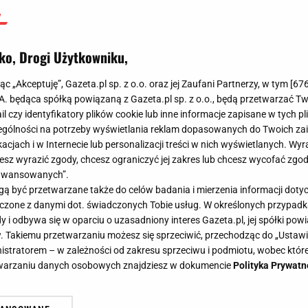
ko, Drogi Użytkowniku,
jąc „Akceptuję”, Gazeta.pl sp. z o.o. oraz jej Zaufani Partnerzy, w tym [
67
.A. będąca spółką powiązaną z Gazeta.pl sp. z o.o., będą przetwarzać T
ail czy identyfikatory plików cookie lub inne informacje zapisane w tych p
gólności na potrzeby wyświetlania reklam dopasowanych do Twoich zain
acjach i w Internecie lub personalizacji treści w nich wyświetlanych. Wyr
cesz wyrazić zgody, chcesz ograniczyć jej zakres lub chcesz wycofać zgo
aawansowanych”.
 być przetwarzane także do celów badania i mierzenia informacji dot
 łączone z danymi dot. świadczonych Tobie usług. W określonych przypad
i odbywa się w oparciu o uzasadniony interes Gazeta.pl, jej spółki powi
. Takiemu przetwarzaniu możesz się sprzeciwić, przechodząc do „Ust
nistratorem – w zależności od zakresu sprzeciwu i podmiotu, wobec które
etwarzaniu danych osobowych znajdziesz w dokumencie
Polityka Prywatn