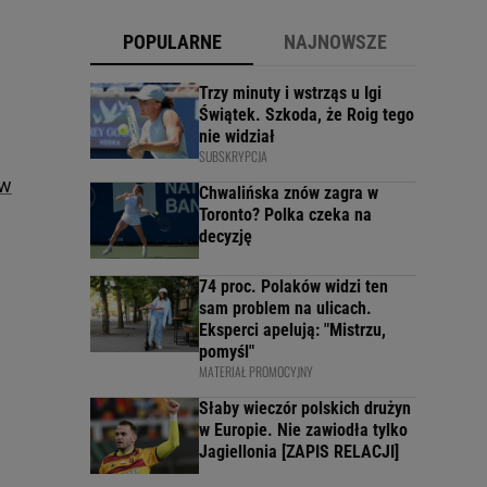
POPULARNE
NAJNOWSZE
Trzy minuty i wstrząs u Igi
Świątek. Szkoda, że Roig tego
nie widział
SUBSKRYPCJA
 w
Chwalińska znów zagra w
Toronto? Polka czeka na
decyzję
74 proc. Polaków widzi ten
sam problem na ulicach.
Eksperci apelują: "Mistrzu,
pomyśl"
MATERIAŁ PROMOCYJNY
Słaby wieczór polskich drużyn
w Europie. Nie zawiodła tylko
Jagiellonia [ZAPIS RELACJI]