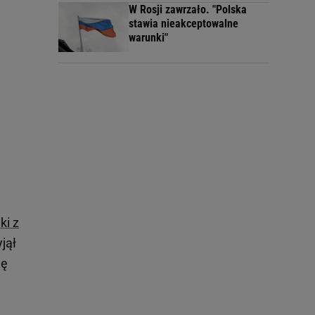
W Rosji zawrzało. "Polska
stawia nieakceptowalne
warunki"
ki z
jął
ię