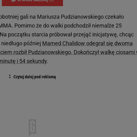
sobotniej gali na Mariusza Pudzianowskiego czekało
MMA. Pomimo że do walki podchodził niemalże 25
 Na początku starcia próbował przejąć inicjatywę, chcąc
 niedługo później
Mamed Chalidow odegrał się dwoma
kciem rozbił Pudzianowskiego. Dokończył walkę ciosami
minutę i 54 sekundy
.