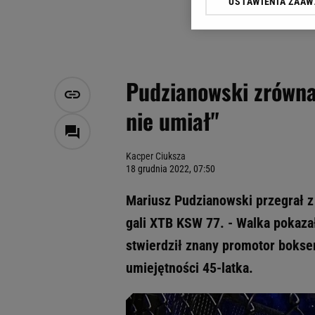
USTAWIENIA ZAA
Klikając „Akceptuję” wyra
Zaufanych Partnerów i A
dotyczące plików cookie,
odnośnik „Ustawienia pr
plików cookie możliwa je
Pudzianowski zrównan
My, nasi Zaufani Partne
nie umiał"
Użycie dokładnych danych
Przechowywanie informacji
badnie odbiorców i uleps
Kacper Ciuksza
18 grudnia 2022, 07:50
Mariusz Pudzianowski przegrał 
gali XTB KSW 77. - Walka pokazał
stwierdził znany promotor bokser
umiejętności 45-latka.