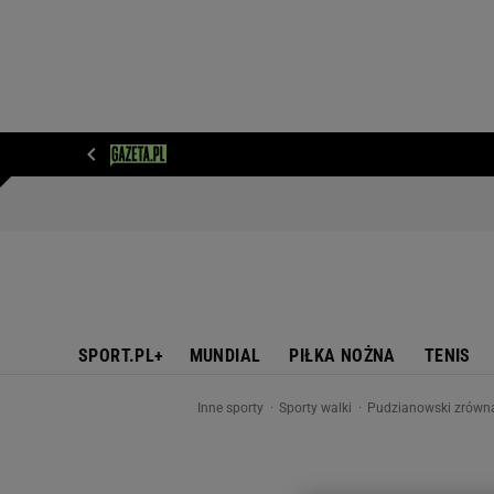
WIADOMOŚCI
NEXT
SPORT
PLOTEK
D
SPORT.PL+
MUNDIAL
PIŁKA NOŻNA
TENIS
Inne sporty
Sporty walki
Pudzianowski zrównan