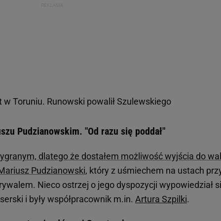
t w Toruniu. Runowski powalił Szulewskiego
uszu Pudzianowskim. "Od razu się poddał"
 wygranym, dlatego że dostałem możliwość wyjścia do wal
Mariusz Pudzianowski
, który z uśmiechem na ustach przy
rywalem. Nieco ostrzej o jego dyspozycji wypowiedział s
serski i były współpracownik m.in.
Artura Szpilki
.