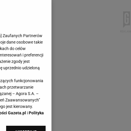
6
] Zaufanych Partnerów
woje dane osobowe takie
likach do celów
teresowań i preferencji
ażenie zgody jest
dę uprzednio udzieloną
yczących funkcjonowania
kach przetwarzanie
ązanej – Agora S.A. –
awień Zaawansowanych”
go jest kierowany.
ości Gazeta.pl
i
Polityka