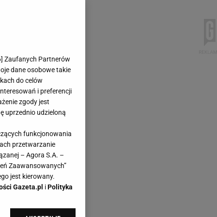
6
] Zaufanych Partnerów
woje dane osobowe takie
likach do celów
teresowań i preferencji
ażenie zgody jest
dę uprzednio udzieloną
yczących funkcjonowania
kach przetwarzanie
ązanej – Agora S.A. –
awień Zaawansowanych”
go jest kierowany.
ości Gazeta.pl
i
Polityka