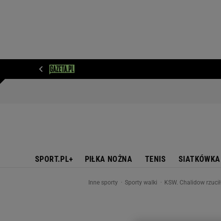
WIADOMOŚCI
NEXT
SPORT
PLOTEK
D
SPORT.PL+
PIŁKA NOŻNA
TENIS
SIATKÓWKA
Inne sporty
Sporty walki
KSW. Chalidow rzucił