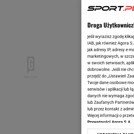
Droga Użytkownicz
jeśli wyrazisz zgodę klika
IAB, jak również Agora S
jak adresy IP, adresy e-m
marketingowych, w szcze
w swoich serwisach, aplik
dobrowolne. Jeśli nie ch
przejdź do „Ustawień Z
Twoje dane osobowe mogą
serwisów i aplikacji lub
danych nie wymaga zgody 
lub Zaufanych Partnerów
lub przez kontakt z admi
Więcej informacji o prz
Prywatności Agora S.A.