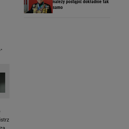
należy postąpić dokładnie tak
samo
"
e
istrz
zza