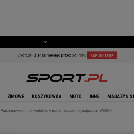
ZIECKO
MOTO
ZIMOWE
KOSZYKÓWKA
MOTO
INNE
MAGAZYN S
 Pudzianowskim jak workiem. A potem zaczęło się najgorsze [WIDEO]