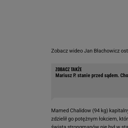
Zobacz wideo
Jan Błachowicz ost
Mariusz P. stanie przed sądem. Cho
Mamed Chalidow (94 kg) kapitalny
zdzielił go potężnym łokciem, któ
świata strongmanów nie był w stan