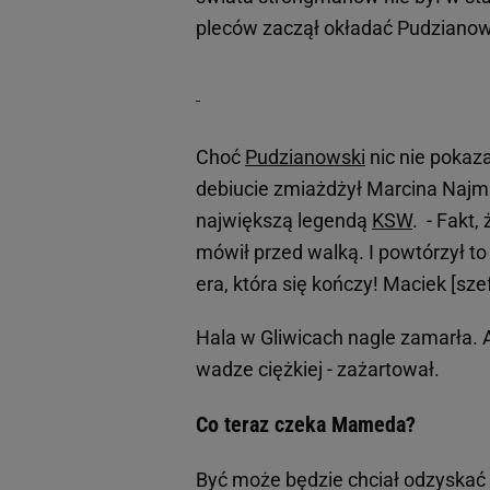
pleców zaczął okładać Pudzianows
Choć
Pudzianowski
nic nie pokaza
debiucie zmiażdżył Marcina Najman
największą legendą
KSW
. - Fakt
mówił przed walką. I powtórzył t
era, która się kończy! Maciek [sz
Hala w Gliwicach nagle zamarła. A 
wadze ciężkiej - zażartował.
Co teraz czeka Mameda?
Być może będzie chciał odzyskać pa