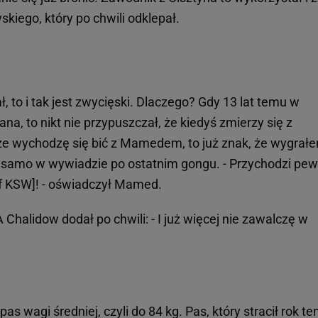
kiego, który po chwili odklepał.
ł, to i tak jest zwycięski. Dlaczego? Gdy 13 lat temu w
a, to nikt nie przypuszczał, że kiedyś zmierzy się z
, że wychodzę się bić z Mamedem, to już znak, że wygrałe
o samo w wywiadzie po ostatnim gongu. - Przychodzi pe
ef KSW]! - oświadczył Mamed.
Chalidow dodał po chwili: - I już więcej nie zawalczę w
s wagi średniej, czyli do 84 kg. Pas, który stracił rok te