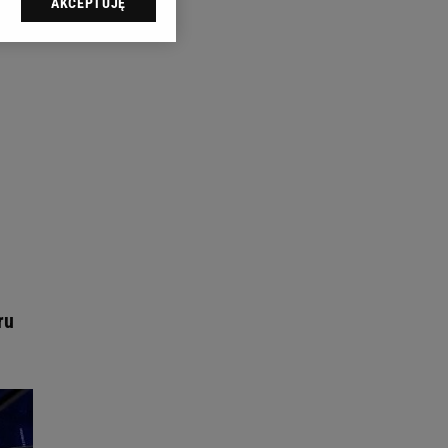
AKCEPTUJĘ
l sp. z o.o., jej
ić swoje preferencje
arzania danych poprzez
ych”. Zmiana ustawień
ach:
 celów identyfikacji.
omiar reklam i treści,
ru