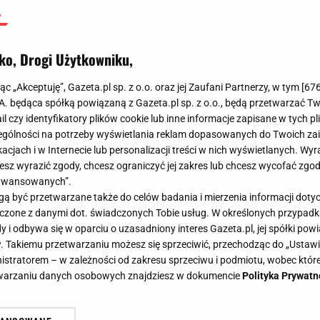
ko, Drogi Użytkowniku,
jąc „Akceptuję”, Gazeta.pl sp. z o.o. oraz jej Zaufani Partnerzy, w tym [
67
.A. będąca spółką powiązaną z Gazeta.pl sp. z o.o., będą przetwarzać T
ail czy identyfikatory plików cookie lub inne informacje zapisane w tych p
gólności na potrzeby wyświetlania reklam dopasowanych do Twoich zain
acjach i w Internecie lub personalizacji treści w nich wyświetlanych. Wyr
cesz wyrazić zgody, chcesz ograniczyć jej zakres lub chcesz wycofać zgo
aawansowanych”.
 być przetwarzane także do celów badania i mierzenia informacji dot
 łączone z danymi dot. świadczonych Tobie usług. W określonych przypad
i odbywa się w oparciu o uzasadniony interes Gazeta.pl, jej spółki powi
. Takiemu przetwarzaniu możesz się sprzeciwić, przechodząc do „Ust
nistratorem – w zależności od zakresu sprzeciwu i podmiotu, wobec które
etwarzaniu danych osobowych znajdziesz w dokumencie
Polityka Prywatn