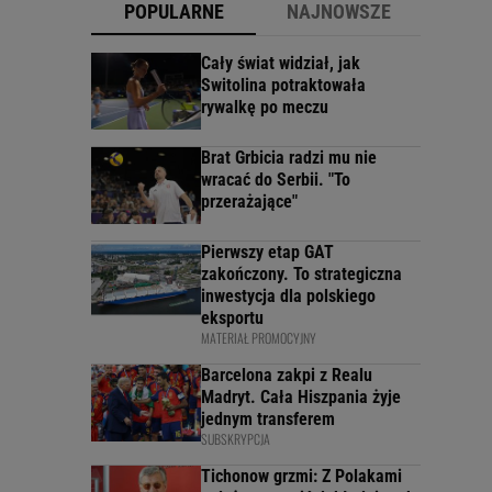
POPULARNE
NAJNOWSZE
Cały świat widział, jak
Switolina potraktowała
rywalkę po meczu
Brat Grbicia radzi mu nie
wracać do Serbii. "To
przerażające"
Pierwszy etap GAT
zakończony. To strategiczna
inwestycja dla polskiego
eksportu
MATERIAŁ PROMOCYJNY
Barcelona zakpi z Realu
Madryt. Cała Hiszpania żyje
jednym transferem
SUBSKRYPCJA
Tichonow grzmi: Z Polakami