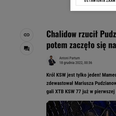
USTAWIENIA ZAA
Klikając „Akceptuję” wyra
Zaufanych Partnerów i A
dotyczące plików cookie,
odnośnik „Ustawienia pr
plików cookie możliwa je
Chalidow rzucił Pud
My, nasi Zaufani Partne
potem zaczęło się n
Użycie dokładnych danych
Przechowywanie informacji
badnie odbiorców i uleps
Antoni Partum
18 grudnia 2022, 00:36
Król KSW jest tylko jeden! Mamed
zdewastował Mariusza Pudzianows
gali XTB KSW 77 już w pierwszej 