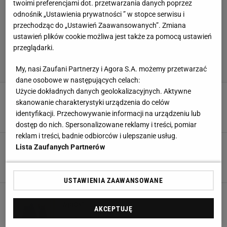
twoimi preferencjami dot. przetwarzania danych poprzez
odnośnik „Ustawienia prywatności ” w stopce serwisu i
przechodząc do „Ustawień Zaawansowanych”. Zmiana
ustawień plików cookie możliwa jest także za pomocą ustawień
przeglądarki.
My, nasi Zaufani Partnerzy i Agora S.A. możemy przetwarzać
dane osobowe w następujących celach:
Użycie dokładnych danych geolokalizacyjnych. Aktywne
Rosjanie wskazują palcem. Ten kraj w Europie
skanowanie charakterystyki urządzenia do celów
jest dla nich pośmiewiskiem
identyfikacji. Przechowywanie informacji na urządzeniu lub
16 LUTEGO 2026, 09:42
Agnieszka Piskorz,
dostęp do nich. Spersonalizowane reklamy i treści, pomiar
reklam i treści, badnie odbiorców i ulepszanie usług.
Rosjanie wskazują palcem swojego głównego
Lista Zaufanych Partnerów
wroga
12 LUTEGO 2026, 05:00
Agnieszka Piskorz,
USTAWIENIA ZAAWANSOWANE
Rosjanie wrócą na salony. O tym mówi się już
wprost
AKCEPTUJĘ
21 STYCZNIA 2026, 16:16
Piotr Więcławek,