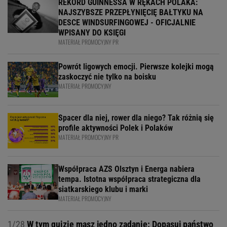
REKORD GUINNESSA W RĘKACH POLAKA:
NAJSZYBSZE PRZEPŁYNIĘCIĘ BAŁTYKU NA
DESCE WINDSURFINGOWEJ - OFICJALNIE
WPISANY DO KSIĘGI
MATERIAŁ PROMOCYJNY PR
Powrót ligowych emocji. Pierwsze kolejki mogą
zaskoczyć nie tylko na boisku
MATERIAŁ PROMOCYJNY
Spacer dla niej, rower dla niego? Tak różnią się
profile aktywności Polek i Polaków
MATERIAŁ PROMOCYJNY PR
Współpraca AZS Olsztyn i Energa nabiera
tempa. Istotna współpraca strategiczna dla
siatkarskiego klubu i marki
MATERIAŁ PROMOCYJNY
1/28
W tym quizie masz jedno zadanie: Dopasuj państwo