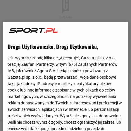
Droga Użytkowniczko, Drogi Użytkowniku,
jeśli wyrazisz zgodę klikając „Akceptuję”, Gazeta.pl sp. z o.o.
oraz jej Zaufani Partnerzy, w tym [
676
] Zaufanych Partnerów
IAB, jak również Agora S.A. będąca spółką powiązaną z
Gazeta.pl sp. z o.o., będą przetwarzać Twoje dane osobowe
IIHF
takie jak adresy IP, adresy e-mail czy identyfikatory plików
cookie lub inne informacje zapisane w tych plikach do celów
marketingowych, w szczególności na potrzeby wyświetlania
Protest! Jest reakcja na powrót Rosjan
reklam dopasowanych do Twoich zainteresowań i preferencji w
11 CZERWCA 2026, 06:56
Norbert Amlicki,
swoich serwisach, aplikacjach i w Internecie lub personalizacji
treści w nich wyświetlanych. Wyrażenie zgody jest dobrowolne.
Jeśli nie chcesz wyrazić zgody, chcesz ograniczyć jej zakres lub
Zapadła decyzja ws. udziału Rosji w
chcesz wycofać zgodę uprzednio udzieloną przejdź do