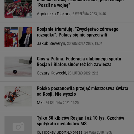
"Poszli na wojnę"
2 WRZEŚNIA 2023, 14:46
Agnieszka Piskorz,
Rosjanie triumfują. "Zwycięstwo zdrowego
rozsądku". Polacy się nie sprzeciwili
30 WRZEŚNIA 2022, 18:07
Jakub Seweryn,
Cios w Putina. Federacja ulubionego sportu
Rosjan i Białorusinów też ich zawiesza
28 LUTEGO 2022, 22:21
Cezary Kawecki,
Polska postanowiła przejąć mistrzostwa świata
od Rosji. Nie wyszło
24 GRUDNIA 2021, 14:20
Mkr,
Tylko 50 kibiców Rosjan i aż 10 tys. Czechów
spotykało medalistów MŚ
24 MAJA 2010, 19:37
jb, Hockey Sport-Express,