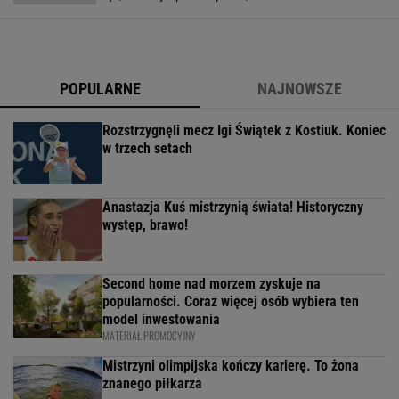
POPULARNE
NAJNOWSZE
Rozstrzygnęli mecz Igi Świątek z Kostiuk. Koniec
w trzech setach
Anastazja Kuś mistrzynią świata! Historyczny
występ, brawo!
Second home nad morzem zyskuje na
popularności. Coraz więcej osób wybiera ten
model inwestowania
MATERIAŁ PROMOCYJNY
Mistrzyni olimpijska kończy karierę. To żona
znanego piłkarza