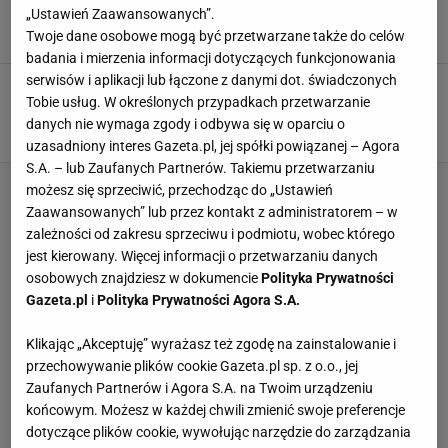
mistrzostwach świata
„Ustawień Zaawansowanych”.
8 CZERWCA 2026, 22:41
Agnieszka Piskorz,
Twoje dane osobowe mogą być przetwarzane także do celów
badania i mierzenia informacji dotyczących funkcjonowania
serwisów i aplikacji lub łączone z danymi dot. świadczonych
Kolejny sport otwiera drzwi dla Rosji.
Tobie usług. W określonych przypadkach przetwarzanie
"Zrozumiały, że bez nas słabną"
danych nie wymaga zgody i odbywa się w oparciu o
28 MAJA 2026, 12:15
Aleksander Bernard,
uzasadniony interes Gazeta.pl, jej spółki powiązanej – Agora
S.A. – lub Zaufanych Partnerów. Takiemu przetwarzaniu
możesz się sprzeciwić, przechodząc do „Ustawień
Zaawansowanych” lub przez kontakt z administratorem – w
zależności od zakresu sprzeciwu i podmiotu, wobec którego
jest kierowany. Więcej informacji o przetwarzaniu danych
osobowych znajdziesz w dokumencie
Polityka Prywatności
Gazeta.pl
i
Polityka Prywatności Agora S.A.
Klikając „Akceptuję” wyrażasz też zgodę na zainstalowanie i
przechowywanie plików cookie Gazeta.pl sp. z o.o., jej
Zaufanych Partnerów i Agora S.A. na Twoim urządzeniu
końcowym. Możesz w każdej chwili zmienić swoje preferencje
dotyczące plików cookie, wywołując narzędzie do zarządzania