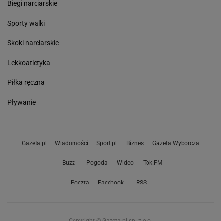
Biegi narciarskie
Sporty walki
Skoki narciarskie
Lekkoatletyka
Piłka ręczna
Pływanie
Gazeta.pl
Wiadomości
Sport.pl
Biznes
Gazeta Wyborcza
Buzz
Pogoda
Wideo
Tok.FM
Poczta
Facebook
RSS
Copyright © Gazeta.pl sp. z o.o.