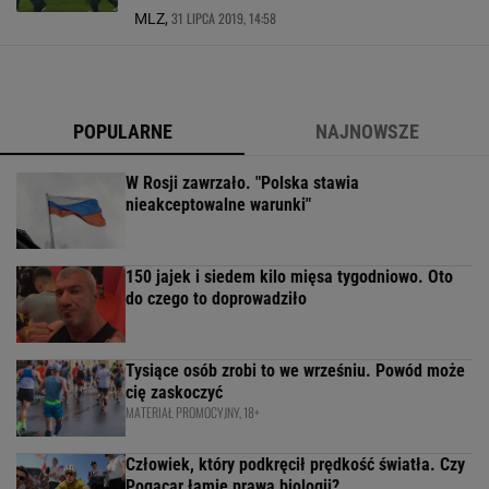
31 LIPCA 2019, 14:58
MLZ,
POPULARNE
NAJNOWSZE
W Rosji zawrzało. "Polska stawia
nieakceptowalne warunki"
150 jajek i siedem kilo mięsa tygodniowo. Oto
do czego to doprowadziło
Tysiące osób zrobi to we wrześniu. Powód może
cię zaskoczyć
MATERIAŁ PROMOCYJNY, 18+
Człowiek, który podkręcił prędkość światła. Czy
Pogacar łamie prawa biologii?