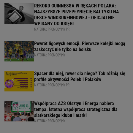
REKORD GUINNESSA W RĘKACH POLAKA:
NAJSZYBSZE PRZEPŁYNIĘCIĘ BAŁTYKU NA
DESCE WINDSURFINGOWEJ - OFICJALNIE
WPISANY DO KSIĘGI
MATERIAŁ PROMOCYJNY PR
Powrót ligowych emocji. Pierwsze kolejki mogą
zaskoczyć nie tylko na boisku
MATERIAŁ PROMOCYJNY
Spacer dla niej, rower dla niego? Tak różnią się
profile aktywności Polek i Polaków
MATERIAŁ PROMOCYJNY PR
Współpraca AZS Olsztyn i Energa nabiera
tempa. Istotna współpraca strategiczna dla
siatkarskiego klubu i marki
MATERIAŁ PROMOCYJNY