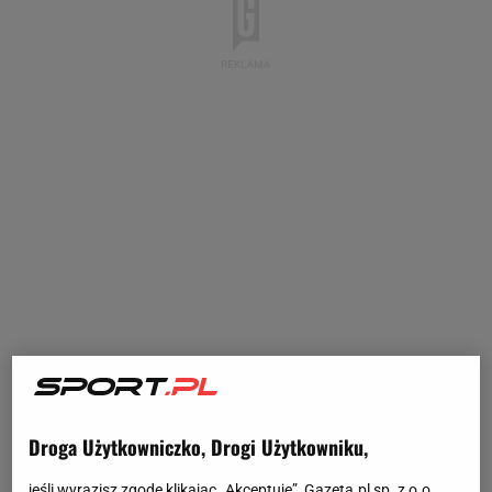
Droga Użytkowniczko, Drogi Użytkowniku,
jeśli wyrazisz zgodę klikając „Akceptuję”, Gazeta.pl sp. z o.o.