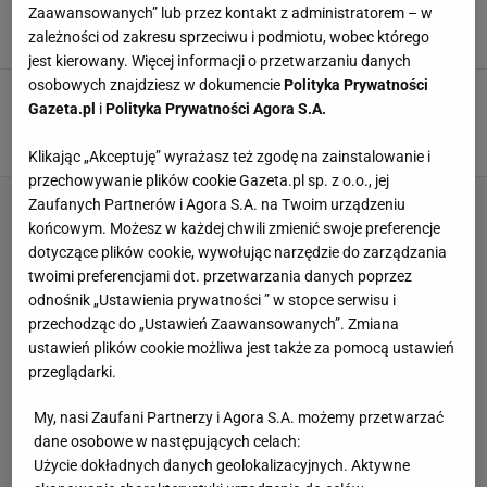
piłkarzy wyrzuconych z zespołu
Zaawansowanych” lub przez kontakt z administratorem – w
zależności od zakresu sprzeciwu i podmiotu, wobec którego
11 GRUDNIA 2023, 16:17
Jakub Seweryn,
jest kierowany. Więcej informacji o przetwarzaniu danych
osobowych znajdziesz w dokumencie
Polityka Prywatności
Wysłał rywala na oddział intensywnej terapii.
Gazeta.pl
i
Polityka Prywatności Agora S.A.
Teraz zostanie za to ukarany. Dotkliwie
8 STYCZNIA 2023, 21:22
Michał Salamucha,
Klikając „Akceptuję” wyrażasz też zgodę na zainstalowanie i
przechowywanie plików cookie Gazeta.pl sp. z o.o., jej
Zaufanych Partnerów i Agora S.A. na Twoim urządzeniu
końcowym. Możesz w każdej chwili zmienić swoje preferencje
dotyczące plików cookie, wywołując narzędzie do zarządzania
twoimi preferencjami dot. przetwarzania danych poprzez
odnośnik „Ustawienia prywatności ” w stopce serwisu i
przechodząc do „Ustawień Zaawansowanych”. Zmiana
ustawień plików cookie możliwa jest także za pomocą ustawień
przeglądarki.
My, nasi Zaufani Partnerzy i Agora S.A. możemy przetwarzać
dane osobowe w następujących celach:
Użycie dokładnych danych geolokalizacyjnych. Aktywne