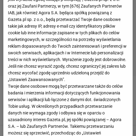
oraz jej Zaufani Partnerzy, w tym [
676
] Zaufanych Partnerów
IAB, jak również Agora S.A. będąca spółką powiązaną z
Gazeta.pl sp. z o.o., będą przetwarzać Twoje dane osobowe
takie jak adresy IP, adresy e-mail czy identyfikatory plików
cookie lub inne informacje zapisane w tych plikach do celów
marketingowych, w szczególności na potrzeby wyświetlania
reklam dopasowanych do Twoich zainteresowań i preferencji w
swoich serwisach, aplikacjach i w Internecie lub personalizacji
treści w nich wyświetlanych. Wyrażenie zgody jest dobrowolne.
Jeśli nie chcesz wyrazić zgody, chcesz ograniczyć jej zakres lub
chcesz wycofać zgodę uprzednio udzieloną przejdź do
„Ustawień Zaawansowanych”.
Twoje dane osobowe mogą być przetwarzane także do celów
ERIC BAILLY
badania i mierzenia informacji dotyczących funkcjonowania
serwisów i aplikacji lub łączone z danymi dot. świadczonych
Lewandowski nie wytrzymał. Czegoś takiego
Tobie usług. W określonych przypadkach przetwarzanie
dawno nie widzieliśmy [WIDEO]
danych nie wymaga zgody i odbywa się w oparciu o
27 STYCZNIA 2024, 20:58
Michał Salamucha,
uzasadniony interes Gazeta.pl, jej spółki powiązanej – Agora
S.A. – lub Zaufanych Partnerów. Takiemu przetwarzaniu
Trzęsienie ziemi w wielkim klubie. Pięciu
możesz się sprzeciwić, przechodząc do „Ustawień