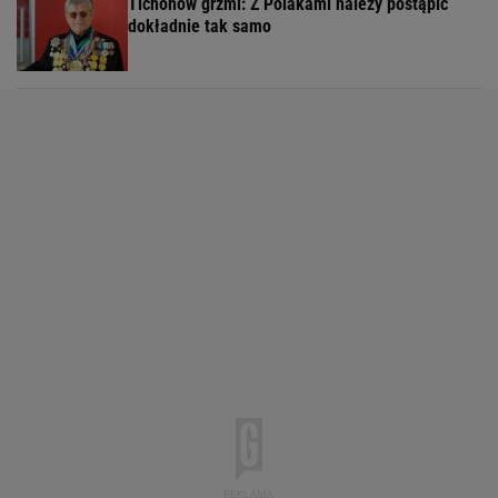
Tichonow grzmi: Z Polakami należy postąpić
dokładnie tak samo