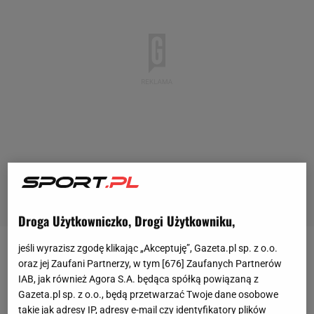
Droga Użytkowniczko, Drogi Użytkowniku,
jeśli wyrazisz zgodę klikając „Akceptuję”, Gazeta.pl sp. z o.o.
- Staram się trzymać od tego z daleka,
oraz jej Zaufani Partnerzy, w tym [
676
] Zaufanych Partnerów
koncentrować się na grze, też na deblu. Ale to jest
IAB, jak również Agora S.A. będąca spółką powiązaną z
Gazeta.pl sp. z o.o., będą przetwarzać Twoje dane osobowe
jakieś szaleństwo -
mówiła po meczu łamiącym się
takie jak adresy IP, adresy e-mail czy identyfikatory plików