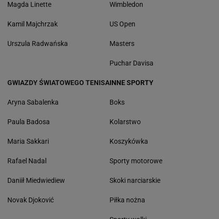
Magda Linette
Wimbledon
Kamil Majchrzak
US Open
Urszula Radwańska
Masters
Puchar Davisa
GWIAZDY ŚWIATOWEGO TENISA
INNE SPORTY
Aryna Sabalenka
Boks
Paula Badosa
Kolarstwo
Maria Sakkari
Koszykówka
Rafael Nadal
Sporty motorowe
Daniił Miedwiediew
Skoki narciarskie
Novak Djoković
Piłka nożna