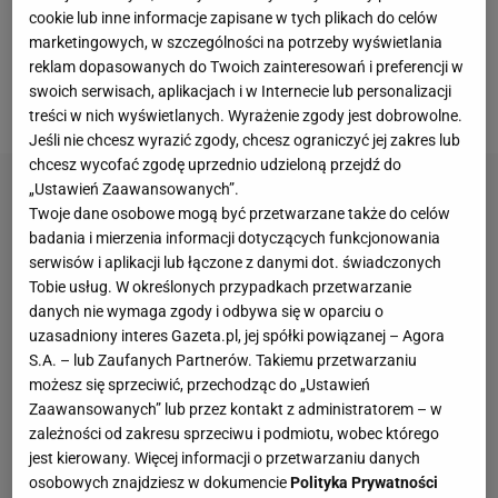
głosem Iga Świątek, kiedy w studiu Eurosportu
cookie lub inne informacje zapisane w tych plikach do celów
pytana była, jak sobie z tym wszystkim radzi, czy
marketingowych, w szczególności na potrzeby wyświetlania
reklam dopasowanych do Twoich zainteresowań i preferencji w
odbiera mnóstwo gratulacji, czy dzwonił prezydent,
swoich serwisach, aplikacjach i w Internecie lub personalizacji
a może Agnieszka Radwańska
.
treści w nich wyświetlanych. Wyrażenie zgody jest dobrowolne.
Jeśli nie chcesz wyrazić zgody, chcesz ograniczyć jej zakres lub
chcesz wycofać zgodę uprzednio udzieloną przejdź do
„Ustawień Zaawansowanych”.
Twoje dane osobowe mogą być przetwarzane także do celów
badania i mierzenia informacji dotyczących funkcjonowania
serwisów i aplikacji lub łączone z danymi dot. świadczonych
Tobie usług. W określonych przypadkach przetwarzanie
danych nie wymaga zgody i odbywa się w oparciu o
uzasadniony interes Gazeta.pl, jej spółki powiązanej – Agora
S.A. – lub Zaufanych Partnerów. Takiemu przetwarzaniu
możesz się sprzeciwić, przechodząc do „Ustawień
Zaawansowanych” lub przez kontakt z administratorem – w
zależności od zakresu sprzeciwu i podmiotu, wobec którego
jest kierowany. Więcej informacji o przetwarzaniu danych
osobowych znajdziesz w dokumencie
Polityka Prywatności