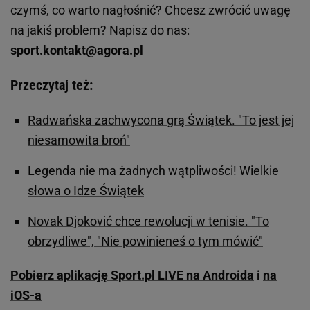
czymś, co warto nagłośnić? Chcesz zwrócić uwagę
na jakiś problem? Napisz do nas:
sport.kontakt@agora.pl
Przeczytaj też:
Radwańska zachwycona grą Świątek. "To jest jej
niesamowita broń"
Legenda nie ma żadnych wątpliwości! Wielkie
słowa o Idze Świątek
Novak Djoković chce rewolucji w tenisie. "To
obrzydliwe", "Nie powinieneś o tym mówić"
Pobierz aplikację Sport.pl LIVE na Androida
i
na
iOS-a