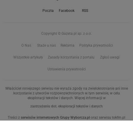
Poczta
Facebook
RSS
Copyright © Gazeta.pl sp. z o.o.
O Nas
Staże u nas
Reklama
Polityka prywatności
Wszystkie artykuły
Zasady korzystania z portalu
Zgłoś uwagi
Ustawienia prywatności
Właściciel niniejszego serwisu nie wyraża zgody na zwielokrotnianie ani inne
korzystanie z utworów rozpowszechnionych w tym serwisie, w celu
eksploracji tekstów i danych. Więcej informacji w
zastrzeżeniu dot. eksploracji tekstów i danych
Treści z
serwisów internetowych Grupy Wyborcza.pl
oraz serwisu tokfm.pl
prezentujemy w ramach komercyjnej współpracy z ich wydawcami:
Wyborcza sp. z o.o. oraz Grupą Radiową Agory sp. z o.o.
Wybrane treści z serwisu Sport.pl są dostępne po wykupieniu płatnej